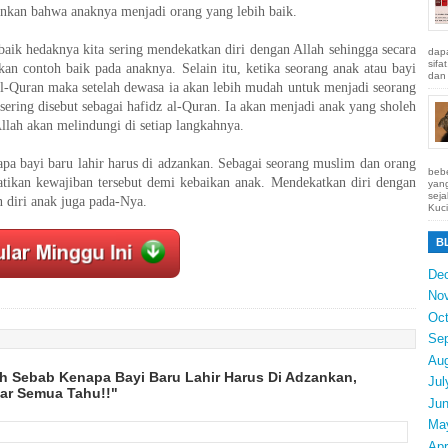
inkan bahwa anaknya menjadi orang yang lebih baik.
baik hedaknya kita sering mendekatkan diri dengan Allah sehingga secara
dapa
sifa
an contoh baik pada anaknya. Selain itu, ketika seorang anak atau bayi
dan 
al-Quran maka setelah dewasa ia akan lebih mudah untuk menjadi seorang
sering disebut sebagai hafidz al-Quran. Ia akan menjadi anak yang sholeh
llah akan melindungi di setiap langkahnya.
apa bayi baru lahir harus di adzankan. Sebagai seorang muslim dan orang
bebe
atikan kewajiban tersebut demi kebaikan anak. Mendekatkan diri dengan
yang
seja
 diri anak juga pada-Nya.
Kuci
B
De
No
Oct
Se
Au
ah Sebab Kenapa Bayi Baru Lahir Harus Di Adzankan,
Jul
gar Semua Tahu!!"
Ju
Ma
Apr