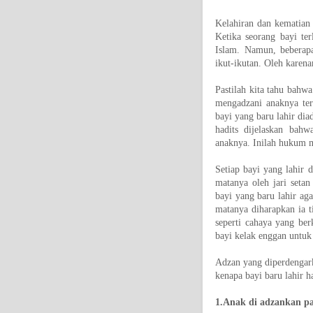
Kelahiran dan kematian 
Ketika seorang bayi te
Islam. Namun, beberap
ikut-ikutan. Oleh karena
Pastilah kita tahu bahw
mengadzani anaknya te
bayi yang baru lahir di
hadits dijelaskan bah
anaknya. Inilah hukum m
Setiap bayi yang lahir 
matanya oleh jari seta
bayi yang baru lahir aga
matanya diharapkan ia t
seperti cahaya yang ber
bayi kelak enggan untuk
Adzan yang diperdengark
kenapa bayi baru lahir h
1.Anak di adzankan pa