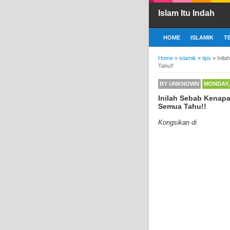
Islam Itu Indah
HOME
ISLAMIK
T
Home
»
islamik
»
tips
»
Inil
Tahu!!
BY
UNKNOWN
MONDAY, 
Inilah Sebab Kenapa
Semua Tahu!!
Kongsikan di