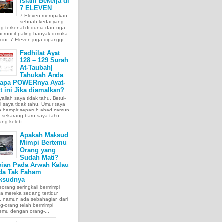
Islam Bekerja di
7 ELEVEN
7-Eleven merupakan
sebuah kedai yang
ng terkenal di dunia dan juga
i runcit paling banyak dimuka
 ini. 7-Eleven juga dipanggi...
Fadhilat Ayat
128 – 129 Surah
At-Taubah|
Tahukah Anda
tapa POWERnya Ayat-
t ini Jika diamalkan?
allah saya tidak tahu. Betul-
l saya tidak tahu. Umur saya
ah hampir separuh abad namun
 sekarang baru saya tahu
ang keleb...
Apakah Maksud
Mimpi Bertemu
Orang yang
Sudah Mati?
sian Pada Arwah Kalau
da Tak Faham
ksudnya
orang seringkali bermimpi
ka mereka sedang tertidur
a, namun ada sebahagian dari
g-orang telah bermimpi
emu dengan orang-...