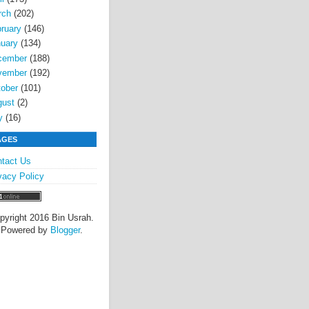
rch
(202)
ruary
(146)
uary
(134)
cember
(188)
vember
(192)
ober
(101)
gust
(2)
y
(16)
AGES
tact Us
vacy Policy
pyright 2016 Bin Usrah.
Powered by
Blogger
.