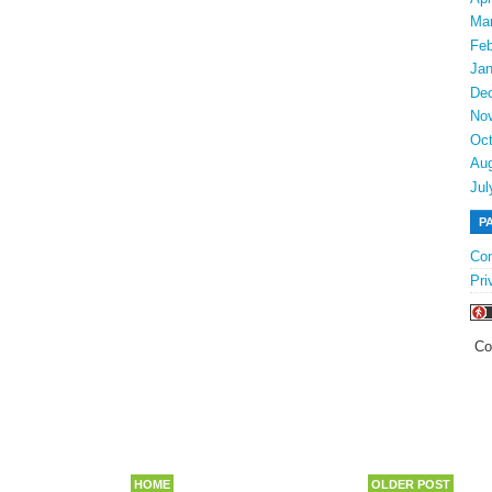
Ma
Feb
Jan
De
No
Oct
Au
Jul
P
Con
Pri
Co
HOME
OLDER POST