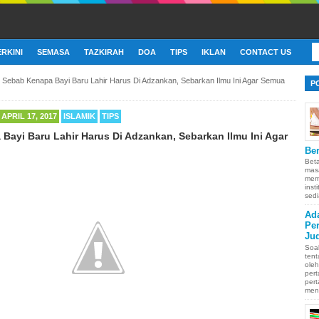
ERKINI
SEMASA
TAZKIRAH
DOA
TIPS
IKLAN
CONTACT US
ah Sebab Kenapa Bayi Baru Lahir Harus Di Adzankan, Sebarkan Ilmu Ini Agar Semua
P
APRIL 17, 2017
ISLAMIK
TIPS
 Bayi Baru Lahir Harus Di Adzankan, Sebarkan Ilmu Ini Agar
Ber
Bet
mas
memb
inst
sedi
Ad
Pe
Ju
Soa
ten
oleh
pert
pert
men