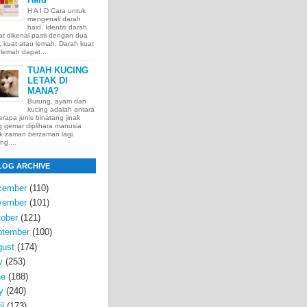
H A I D Cara untuk
mengenali darah
haid. Identiti darah
t dikenal pasti dengan dua
t, kuat atau lemah. Darah kuat
lemah dapat ...
TUAH KUCING
LETAK DI
MANA?
Burung, ayam dan
kucing adalah antara
rapa jenis binatang jinak
 gemar diplihara manusia
k zaman berzaman lagi.
ng ...
LOG ARCHIVE
cember
(110)
vember
(101)
ober
(121)
ptember
(100)
gust
(174)
y
(253)
ne
(188)
y
(240)
il
(173)