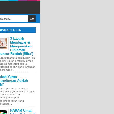
OPULAR POSTS
3 kaedah
Membayar &
Menguruskan
Pinjaman
unsur Faedah (Riba’)
apa mudahnya kehidupan kita
a kini. Kurang mampu untuk
eli rumah atau kereta,
itusi perbankan dan kewangan
a memberi...
akah Yuran
rtandingan Adalah
di?
lan: Apakah pandangan
tang wang yuran yang dibayar
 peserta sesuatu
andingan seperti
andingan joran yang
etapkan...
HARAM Umat