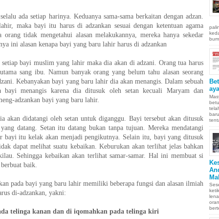
selalu ada setiap harinya. Keduanya sama-sama berkaitan dengan adzan.
rlahir, maka bayi itu harus di adzankan sesuai dengan ketentuan agama
pali
keda
a orang tidak mengetahui alasan melakukannya, mereka hanya sekedar
bumi
nya ini alasan kenapa bayi yang baru lahir harus di adzankan
a setiap bayi muslim yang lahir maka dia akan di adzani. Orang tua harus
rutama sang ibu. Namun banyak orang yang belum tahu alasan seorang
adzani. Kebanyakan bayi yang baru lahir dia akan menangis. Dalam sebuah
Be
aya
wa bayi menangis karena dia ditusuk oleh setan kecuali Maryam dan
Masy
eng-adzankan bayi yang baru lahir.
betu
tel
baru
dia akan didatangi oleh setan untuk diganggu. Bayi tersebut akan ditusuk
tent
n yang datang. Setan itu datang bukan tanpa tujuan. Mereka mendatangi
r bayi itu kelak akan menjadi pengikutnya. Selain itu, bayi yang ditusuk
idak dapat melihat suatu kebaikan. Keburukan akan terlihat jelas bahkan
kilau. Sehingga kebaikan akan terlihat samar-samar. Hal ini membuat si
Ke
 berbuat baik.
An
Ma
an pada bayi yang baru lahir memiliki beberapa fungsi dan alasan ilmiah
Sese
keti
arus di-adzankan, yakni:
len
oran
bert
da telinga kanan dan di iqomahkan pada telinga kiri