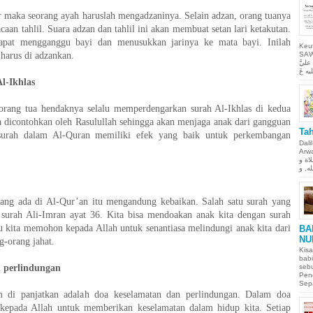
ir maka seorang ayah haruslah mengadzaninya. Selain adzan, orang tuanya
caan tahlil. Suara adzan dan tahlil ini akan membuat setan lari ketakutan.
dapat mengganggu bayi dan menusukkan jarinya ke mata bayi. Inilah
Keu
 harus di adzankan.
SAW Ya
ليَّ
l-Ikhlas
, orang tua hendaknya selalu memperdengarkan surah Al-Ikhlas di kedua
uga dicontohkan oleh Rasulullah sehingga akan menjaga anak dari gangguan
Tah
surah dalam Al-Quran memiliki efek yang baik untuk perkembangan
Dali
Arwah. حمن الحيم
لاة و
ang ada di Al-Qur’an itu mengandung kebaikan. Salah satu surah yang
 surah Ali-Imran ayat 36. Kita bisa mendoakan anak kita dengan surah
tu kita memohon kepada Allah untuk senantiasa melindungi anak kita dari
BA
NU
g-orang jahat.
Kisa
babi
n perlindungan
sebu
Pen
Sepa
di panjatkan adalah doa keselamatan dan perlindungan. Dalam doa
kepada Allah untuk memberikan keselamatan dalam hidup kita. Setiap