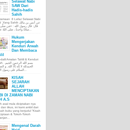
Selawat Nabi
SAW Dari
Hadis-hadis
Sahih
tamaan 8 Lafaz Selawat Nabi
ng Sahih عن أنس بن مالك
قال: قال رسول الله : «مَن صلَّى ع
صلاةً واحدةً ، صَلى اللهُ عليه عَ...
Hukum
Mengerjakan
Kenduri Arwah
Dan Membaca
lil
l-dalil Amalan Tahlil & Kenduri
بسم الله الر.
الحمدلله لا إله إلّا الله, و الص
السلام على رسول الله, و...
KISAH
SEJARAH
ALLAH
MENCIPTAKAN
BI DI ZAMAN NABI
H A.S
h asal mula diciptakan nya
 dan tikus, ini kami ambil dari
ah buku yang berjudul “Kisah
ciptaan & Tokoh-Tokoh
njan...
Mengenal Darah
Haid