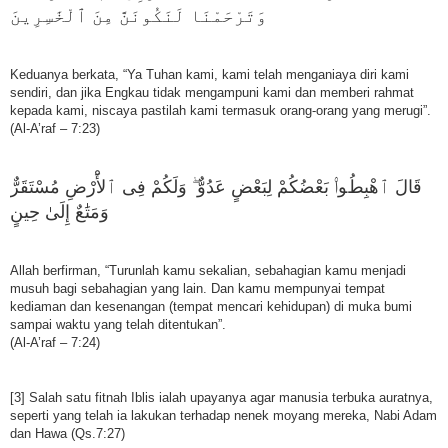
ﻭَﺗَﺮْﺣَﻤْﻨَﺎ ﻟَﻨَﻜُﻮﻧَﻦَّ ﻣِﻦَ ٱﻟْﺨَٰﺴِﺮِﻳﻦَ
Keduanya berkata, “Ya Tuhan kami, kami telah menganiaya diri kami
sendiri, dan jika Engkau tidak mengampuni kami dan memberi rahmat
kepada kami, niscaya pastilah kami termasuk orang-orang yang merugi”.
(Al-A’raf – 7:23)
ﻗَﺎﻝَ ٱﻫْﺒِﻂُﻮا۟ ﺑَﻌْﻀُﻜُﻢْ ﻟِﺒَﻌْﺾٍ ﻋَﺪُﻭٌّ ۖ ﻭَﻟَﻜُﻢْ ﻓِﻰ ٱﻷَْﺭْﺽِ ﻣُﺴْﺘَﻘَﺮٌّ
ﻭَﻣَﺘَٰﻊٌ ﺇِﻟَﻰٰ ﺣِﻴﻦٍ
Allah berfirman, “Turunlah kamu sekalian, sebahagian kamu menjadi
musuh bagi sebahagian yang lain. Dan kamu mempunyai tempat
kediaman dan kesenangan (tempat mencari kehidupan) di muka bumi
sampai waktu yang telah ditentukan”.
(Al-A’raf – 7:24)
[3] Salah satu fitnah Iblis ialah upayanya agar manusia terbuka auratnya,
seperti yang telah ia lakukan terhadap nenek moyang mereka, Nabi Adam
dan Hawa (Qs.7:27)