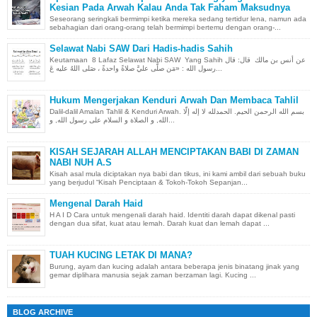
Kesian Pada Arwah Kalau Anda Tak Faham Maksudnya
Seseorang seringkali bermimpi ketika mereka sedang tertidur lena, namun ada
sebahagian dari orang-orang telah bermimpi bertemu dengan orang-...
Selawat Nabi SAW Dari Hadis-hadis Sahih
Keutamaan 8 Lafaz Selawat Nabi SAW Yang Sahih عن أنس بن مالك قال: قال
رسول الله : «مَن صلَّى عليَّ صلاةً واحدةً ، صَلى اللهُ عليه عَ...
Hukum Mengerjakan Kenduri Arwah Dan Membaca Tahlil
Dalil-dalil Amalan Tahlil & Kenduri Arwah. بسم الله الرحمن الحيم. الحمدلله لا إله إلّا
الله, و الصلاة و السلام على رسول الله, و...
KISAH SEJARAH ALLAH MENCIPTAKAN BABI DI ZAMAN
NABI NUH A.S
Kisah asal mula diciptakan nya babi dan tikus, ini kami ambil dari sebuah buku
yang berjudul “Kisah Penciptaan & Tokoh-Tokoh Sepanjan...
Mengenal Darah Haid
H A I D Cara untuk mengenali darah haid. Identiti darah dapat dikenal pasti
dengan dua sifat, kuat atau lemah. Darah kuat dan lemah dapat ...
TUAH KUCING LETAK DI MANA?
Burung, ayam dan kucing adalah antara beberapa jenis binatang jinak yang
gemar diplihara manusia sejak zaman berzaman lagi. Kucing ...
BLOG ARCHIVE