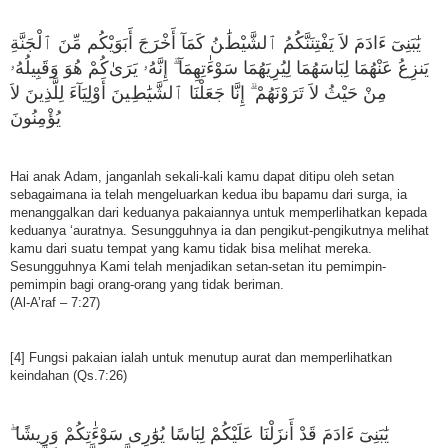
ﻳَٰﺒَﻨِﻰٓ ءَاﺩَﻡَ ﻻَ ﻳَﻔْﺘِﻨَﻨَّﻜُﻢُ ٱﻟﺸَّﻴْﻂَٰﻦُ ﻛَﻤَﺎٓ ﺃَﺧْﺮَﺝَ ﺃَﺑَﻮَﻳْﻜُﻢ ﻣِّﻦَ ٱﻟْﺠَﻨَّﺔِ
ﻳَﻨﺰِﻉُ ﻋَﻨْﻬُﻤَﺎ ﻟِﺒَﺎﺳَﻬُﻤَﺎ ﻟِﻴُﺮِﻳَﻬُﻤَﺎ ﺳَﻮْءَٰﺗِﻬِﻤَﺎٓ ۗ ﺇِﻧَّﻪُۥ ﻳَﺮَﻯٰﻛُﻢْ ﻫُﻮَ ﻭَﻗَﺒِﻴﻠُﻪُۥ
ﻣِﻦْ ﺣَﻴْﺚُ ﻻَ ﺗَﺮَﻭْﻧَﻬُﻢْ ۗ ﺇِﻧَّﺎ ﺟَﻌَﻠْﻨَﺎ ٱﻟﺸَّﻴَٰﻂِﻴﻦَ ﺃَﻭْﻟِﻴَﺎٓءَ ﻟِﻠَّﺬِﻳﻦَ ﻻَ
ﻳُﺆْﻣِﻨُﻮﻥَ
Hai anak Adam, janganlah sekali-kali kamu dapat ditipu oleh setan
sebagaimana ia telah mengeluarkan kedua ibu bapamu dari surga, ia
menanggalkan dari keduanya pakaiannya untuk memperlihatkan kepada
keduanya ‘auratnya. Sesungguhnya ia dan pengikut-pengikutnya melihat
kamu dari suatu tempat yang kamu tidak bisa melihat mereka.
Sesungguhnya Kami telah menjadikan setan-setan itu pemimpin-
pemimpin bagi orang-orang yang tidak beriman.
(Al-A’raf – 7:27)
[4] Fungsi pakaian ialah untuk menutup aurat dan memperlihatkan
keindahan (Qs.7:26)
ﻳَٰﺒَﻨِﻰٓ ءَاﺩَﻡَ ﻗَﺪْ ﺃَﻧﺰَﻟْﻨَﺎ ﻋَﻠَﻴْﻜُﻢْ ﻟِﺒَﺎﺳًﺎ ﻳُﻮَٰﺭِﻯ ﺳَﻮْءَٰﺗِﻜُﻢْ ﻭَﺭِﻳﺸًﺎ ۖ