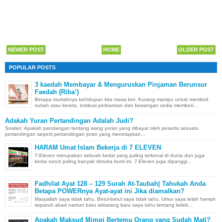
NEWER POST
HOME
OLDER POST
POPULAR POSTS
3 kaedah Membayar & Menguruskan Pinjaman Berunsur
Faedah (Riba’)
Betapa mudahnya kehidupan kita masa kini. Kurang mampu untuk membeli
rumah atau kereta, institusi perbankan dan kewangan sedia memberi...
Adakah Yuran Pertandingan Adalah Judi?
Soalan: Apakah pandangan tentang wang yuran yang dibayar oleh peserta sesuatu
pertandingan seperti pertandingan joran yang menetapkan...
HARAM Umat Islam Bekerja di 7 ELEVEN
7-Eleven merupakan sebuah kedai yang paling terkenal di dunia dan juga
kedai runcit paling banyak dimuka bumi ini. 7-Eleven juga dipanggi...
Fadhilat Ayat 128 – 129 Surah At-Taubah| Tahukah Anda
Betapa POWERnya Ayat-ayat ini Jika diamalkan?
Masyallah saya tidak tahu. Betul-betul saya tidak tahu. Umur saya telah hampir
separuh abad namun baru sekarang baru saya tahu tentang keleb...
Apakah Maksud Mimpi Bertemu Orang yang Sudah Mati?