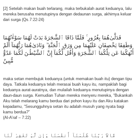
[2] Setelah makan buah terlarang, maka terbukalah aurat keduanya, lalu
mereka berusaha menutupinya dengan dedaunan surga, akhirnya keluar
dari surga (Qs.7:22-24)
ﻓَﺪَﻟَّﻰٰﻫُﻤَﺎ ﺑِﻐُﺮُﻭﺭٍ ۚ ﻓَﻠَﻤَّﺎ ﺫَاﻗَﺎ ٱﻟﺸَّﺠَﺮَﺓَ ﺑَﺪَﺕْ ﻟَﻬُﻤَﺎ ﺳَﻮْءَٰﺗُﻬُﻤَﺎ
ﻭَﻃَﻔِﻘَﺎ ﻳَﺨْﺼِﻔَﺎﻥِ ﻋَﻠَﻴْﻬِﻤَﺎ ﻣِﻦ ﻭَﺭَﻕِ ٱﻟْﺠَﻨَّﺔِ ۖ ﻭَﻧَﺎﺩَﻯٰﻫُﻤَﺎ ﺭَﺑُّﻬُﻤَﺎٓ ﺃَﻟَﻢْ
ﺃَﻧْﻬَﻜُﻤَﺎ ﻋَﻦ ﺗِﻠْﻜُﻤَﺎ ٱﻟﺸَّﺠَﺮَﺓِ ﻭَﺃَﻗُﻞ ﻟَّﻜُﻤَﺎٓ ﺇِﻥَّ ٱﻟﺸَّﻴْﻂَٰﻦَ ﻟَﻜُﻤَﺎ ﻋَﺪُﻭٌّ
ﻣُّﺒِﻴﻦٌ
maka setan membujuk keduanya (untuk memakan buah itu) dengan tipu
daya. Tatkala keduanya telah merasai buah kayu itu, nampaklah bagi
keduanya aurat-auratnya, dan mulailah keduanya menutupinya dengan
daun-daun surga. Kemudian Tuhan mereka menyeru mereka, “Bukankah
Aku telah melarang kamu berdua dari pohon kayu itu dan Aku katakan
kepadamu, “Sesungguhnya setan itu adalah musuh yang nyata bagi
kamu berdua?”
(Al-A’raf – 7:22)
ﻗَﺎﻻَ ﺭَﺑَّﻨَﺎ ﻇَﻠَﻤْﻨَﺎٓ ﺃَﻧﻔُﺴَﻨَﺎ ﻭَﺇِﻥ ﻟَّﻢْ ﺗَﻐْﻔِﺮْ ﻟَﻨَﺎ