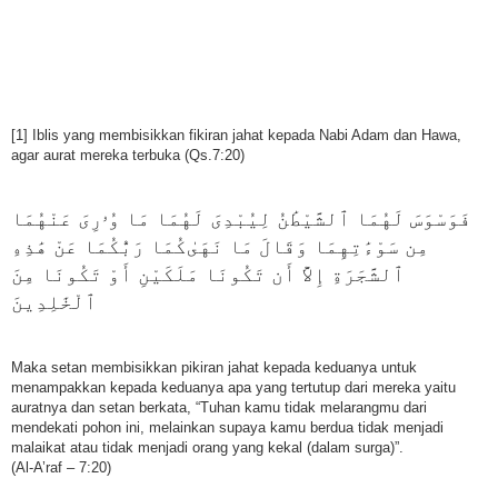
[1] Iblis yang membisikkan fikiran jahat kepada Nabi Adam dan Hawa,
agar aurat mereka terbuka (Qs.7:20)
ﻓَﻮَﺳْﻮَﺱَ ﻟَﻬُﻤَﺎ ٱﻟﺸَّﻴْﻂَٰﻦُ ﻟِﻴُﺒْﺪِﻯَ ﻟَﻬُﻤَﺎ ﻣَﺎ ﻭُۥﺭِﻯَ ﻋَﻨْﻬُﻤَﺎ
ﻣِﻦ ﺳَﻮْءَٰﺗِﻬِﻤَﺎ ﻭَﻗَﺎﻝَ ﻣَﺎ ﻧَﻬَﻰٰﻛُﻤَﺎ ﺭَﺑُّﻜُﻤَﺎ ﻋَﻦْ ﻫَٰﺬِﻩِ
ٱﻟﺸَّﺠَﺮَﺓِ ﺇِﻻَّٓ ﺃَﻥ ﺗَﻜُﻮﻧَﺎ ﻣَﻠَﻜَﻴْﻦِ ﺃَﻭْ ﺗَﻜُﻮﻧَﺎ ﻣِﻦَ
ٱﻟْﺨَٰﻠِﺪِﻳﻦَ
Maka setan membisikkan pikiran jahat kepada keduanya untuk
menampakkan kepada keduanya apa yang tertutup dari mereka yaitu
auratnya dan setan berkata, “Tuhan kamu tidak melarangmu dari
mendekati pohon ini, melainkan supaya kamu berdua tidak menjadi
malaikat atau tidak menjadi orang yang kekal (dalam surga)”.
(Al-A’raf – 7:20)