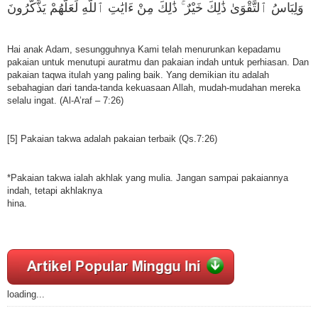
ﻭَﻟِﺒَﺎﺱُ ٱﻟﺘَّﻘْﻮَﻯٰ ﺫَٰﻟِﻚَ ﺧَﻴْﺮٌ ۚ ﺫَٰﻟِﻚَ ﻣِﻦْ ءَاﻳَٰﺖِ ٱﻟﻠَّﻪِ ﻟَﻌَﻠَّﻬُﻢْ ﻳَﺬَّﻛَّﺮُﻭﻥَ
Hai anak Adam, sesungguhnya Kami telah menurunkan kepadamu
pakaian untuk menutupi auratmu dan pakaian indah untuk perhiasan. Dan
pakaian taqwa itulah yang paling baik. Yang demikian itu adalah
sebahagian dari tanda-tanda kekuasaan Allah, mudah-mudahan mereka
selalu ingat. (Al-A’raf – 7:26)
[5] Pakaian takwa adalah pakaian terbaik (Qs.7:26)
*Pakaian takwa ialah akhlak yang mulia. Jangan sampai pakaiannya
indah, tetapi akhlaknya
hina.
loading...