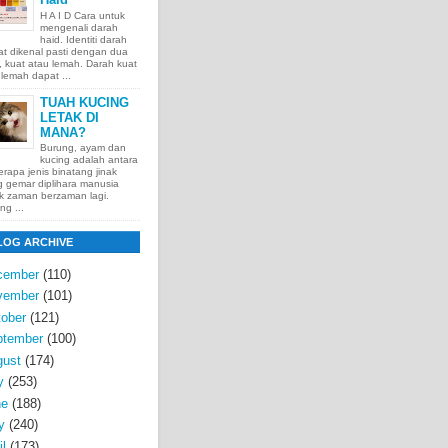
H A I D Cara untuk
mengenali darah
haid. Identiti darah
t dikenal pasti dengan dua
t, kuat atau lemah. Darah kuat
lemah dapat ...
TUAH KUCING
LETAK DI
MANA?
Burung, ayam dan
kucing adalah antara
rapa jenis binatang jinak
 gemar diplihara manusia
k zaman berzaman lagi.
ng ...
LOG ARCHIVE
cember
(110)
vember
(101)
ober
(121)
ptember
(100)
gust
(174)
y
(253)
ne
(188)
y
(240)
il
(173)