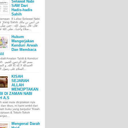
Selawat Nabi
SAW Dari
Hadis-hadis
Sahih
tamaan 8 Lafaz Selawat Nabi
ng Sahih عن أنس بن مالك
قال: قال رسول الله : «مَن صلَّى ع
صلاةً واحدةً ، صَلى اللهُ عليه عَ...
Hukum
Mengerjakan
Kenduri Arwah
Dan Membaca
lil
l-dalil Amalan Tahlil & Kenduri
بسم الله الر.
الحمدلله لا إله إلّا الله, و الص
السلام على رسول الله, و...
KISAH
SEJARAH
ALLAH
MENCIPTAKAN
BI DI ZAMAN NABI
H A.S
h asal mula diciptakan nya
 dan tikus, ini kami ambil dari
ah buku yang berjudul “Kisah
ciptaan & Tokoh-Tokoh
njan...
Mengenal Darah
Haid