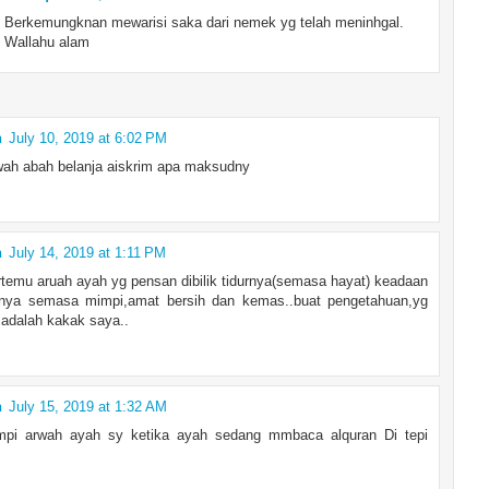
Berkemungknan mewarisi saka dari nemek yg telah meninhgal.
Wallahu alam
n
July 10, 2019 at 6:02 PM
wah abah belanja aiskrim apa maksudny
n
July 14, 2019 at 1:11 PM
temu aruah ayah yg pensan dibilik tidurnya(semasa hayat) keadaan
durnya semasa mimpi,amat bersih dan kemas..buat pengetahuan,yg
adalah kakak saya..
n
July 15, 2019 at 1:32 AM
pi arwah ayah sy ketika ayah sedang mmbaca alquran Di tepi