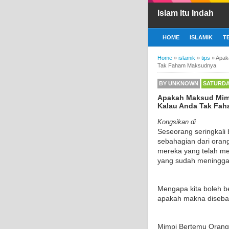
Islam Itu Indah
HOME
ISLAMIK
T
Home
»
islamik
»
tips
»
Apak
Tak Faham Maksudnya
BY
UNKNOWN
SATURDAY
Apakah Maksud Mimp
Kalau Anda Tak Fa
Kongsikan di
Seseorang seringkali 
sebahagian dari oran
mereka yang telah me
yang sudah meninggal
Mengapa kita boleh 
apakah makna disebal
Mimpi Bertemu Orang