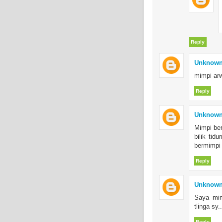
Reply
Unknow
mimpi ar
Reply
Unknow
Mimpi ber
bilik ti
bermimpi 
Reply
Unknow
Saya mim
tlinga sy..
Reply