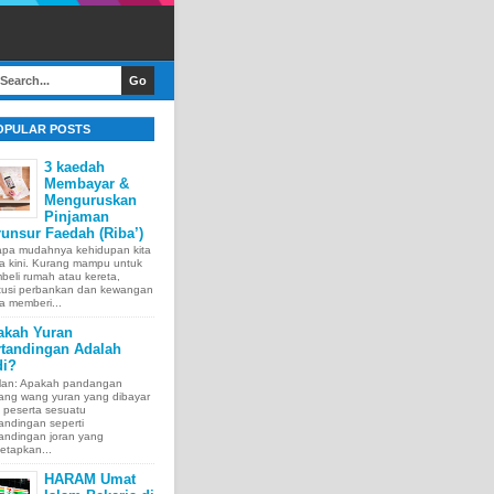
OPULAR POSTS
3 kaedah
Membayar &
Menguruskan
Pinjaman
unsur Faedah (Riba’)
apa mudahnya kehidupan kita
a kini. Kurang mampu untuk
eli rumah atau kereta,
itusi perbankan dan kewangan
a memberi...
akah Yuran
rtandingan Adalah
di?
lan: Apakah pandangan
tang wang yuran yang dibayar
 peserta sesuatu
andingan seperti
andingan joran yang
etapkan...
HARAM Umat