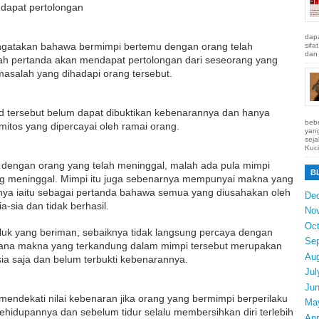
ndapat pertolongan
dapa
ngatakan bahawa bermimpi bertemu dengan orang telah
sifa
dan 
ah pertanda akan mendapat pertolongan dari seseorang yang
asalah yang dihadapi orang tersebut.
 tersebut belum dapat dibuktikan kebenarannya dan hanya
bebe
itos yang dipercayai oleh ramai orang.
yang
seja
Kuci
 dengan orang yang telah meninggal, malah ada pula mimpi
B
g meninggal. Mimpi itu juga sebenarnya mempunyai makna yang
nya iaitu sebagai pertanda bahawa semua yang diusahakan oleh
De
a-sia dan tidak berhasil.
No
Oct
k yang beriman, sebaiknya tidak langsung percaya dengan
Se
rana makna yang terkandung dalam mimpi tersebut merupakan
Au
sia saja dan belum terbukti kebenarannya.
Jul
Ju
mendekati nilai kebenaran jika orang yang bermimpi berperilaku
Ma
kehidupannya dan sebelum tidur selalu membersihkan diri terlebih
Apr