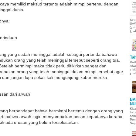
rcaya memiliki maksud tertentu adalah mimpi bertemu dengan
nggal dunia.
Keu
udnya:
SAW Ya
ليَّ
kerinduan
rang yang sudah meninggal adalah sebagai pertanda bahawa
Tah
ndukan orang yang telah meninggal tersebut seperti orang tua,
Dali
etelah bermimpi maka tidak perlu difikirkan sangat dan
Arwah. حمن الحيم
لاة و
doakan orang yang telah meninggal dalam mimpi tersebut agar
dan jangan lupa sekali-kali mengunjungi kubur mereka.
esan dari arwah
BA
NU
Kisa
yang berpendapat bahwa bermimpi bertemu dengan orang yang
babi
arti bahwa arwah ingin menyampaikan pesan kepadanya kerana
sebu
Pen
h ada urusan yang belum terselesaikan.
Sepa