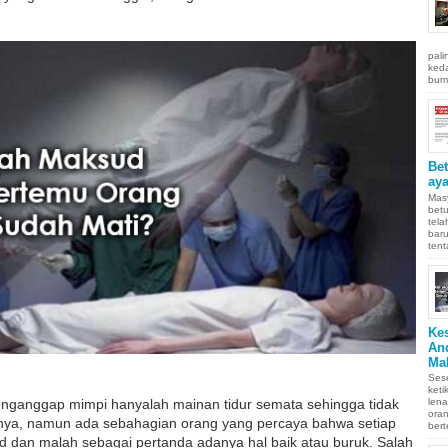
pali
keda
bumi
Be
aya
Masy
betu
tel
baru
tent
Ke
An
Ma
Sese
keti
nganggap mimpi hanyalah mainan tidur semata sehingga tidak
len
oran
nya, namun ada sebahagian orang yang percaya bahwa setiap
bert
d dan malah sebagai pertanda adanya hal baik atau buruk. Salah