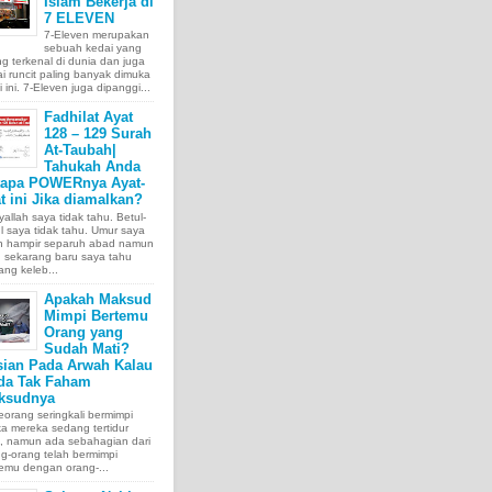
Islam Bekerja di
7 ELEVEN
7-Eleven merupakan
sebuah kedai yang
ng terkenal di dunia dan juga
i runcit paling banyak dimuka
 ini. 7-Eleven juga dipanggi...
Fadhilat Ayat
128 – 129 Surah
At-Taubah|
Tahukah Anda
tapa POWERnya Ayat-
t ini Jika diamalkan?
allah saya tidak tahu. Betul-
l saya tidak tahu. Umur saya
ah hampir separuh abad namun
 sekarang baru saya tahu
ang keleb...
Apakah Maksud
Mimpi Bertemu
Orang yang
Sudah Mati?
sian Pada Arwah Kalau
da Tak Faham
ksudnya
orang seringkali bermimpi
ka mereka sedang tertidur
a, namun ada sebahagian dari
g-orang telah bermimpi
emu dengan orang-...