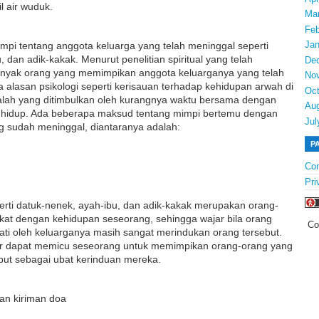
l air wuduk.
Ma
Feb
Jan
mpi tentang anggota keluarga yang telah meninggal seperti
 dan adik-kakak. Menurut penelitian spiritual yang telah
De
banyak orang yang memimpikan anggota keluarganya yang telah
No
 alasan psikologi seperti kerisauan terhadap kehidupan arwah di
Oct
salah yang ditimbulkan oleh kurangnya waktu bersama dengan
Au
 hidup. Ada beberapa maksud tentang mimpi bertemu dengan
Jul
g sudah meninggal, diantaranya adalah:
P
Con
Pri
erti datuk-nenek, ayah-ibu, dan adik-kakak merupakan orang-
kat dengan kehidupan seseorang, sehingga wajar bila orang
Co
mati oleh keluarganya masih sangat merindukan orang tersebut.
ar dapat memicu seseorang untuk memimpikan orang-orang yang
ebut sebagai ubat kerinduan mereka.
an kiriman doa