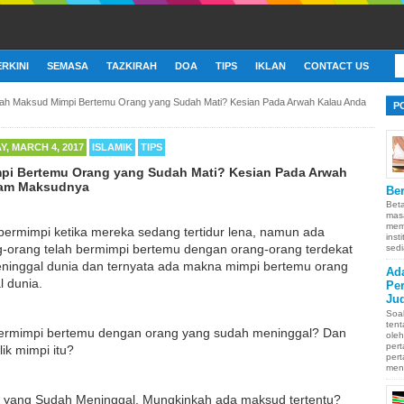
ERKINI
SEMASA
TAZKIRAH
DOA
TIPS
IKLAN
CONTACT US
ah Maksud Mimpi Bertemu Orang yang Sudah Mati? Kesian Pada Arwah Kalau Anda
P
, MARCH 4, 2017
ISLAMIK
TIPS
i Bertemu Orang yang Sudah Mati? Kesian Pada Arwah
ham Maksudnya
Ber
Bet
mas
memb
bermimpi ketika mereka sedang tertidur lena, namun ada
inst
g-orang telah bermimpi bertemu dengan orang-orang terdekat
sedi
ninggal dunia dan ternyata ada makna mimpi bertemu orang
Ad
 dunia.
Pe
Ju
Soa
ten
bermimpi bertemu dengan orang yang sudah meninggal? Dan
oleh
pert
ik mimpi itu?
pert
men
 yang Sudah Meninggal, Mungkinkah ada maksud tertentu?