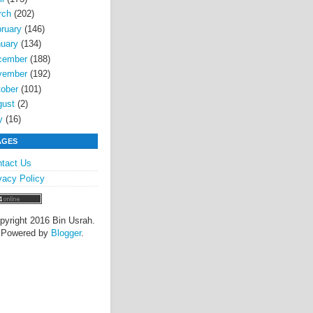
rch
(202)
ruary
(146)
uary
(134)
cember
(188)
vember
(192)
ober
(101)
gust
(2)
y
(16)
AGES
tact Us
vacy Policy
pyright 2016 Bin Usrah.
Powered by
Blogger
.