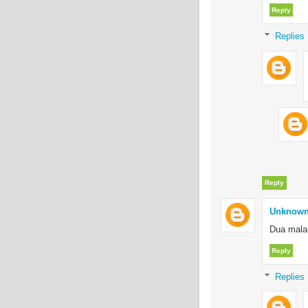
Reply
Replies
Reply
Unknow
Dua mala
Reply
Replies