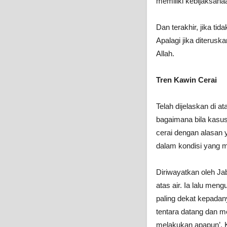
memiliki kebijaksana
Dan terakhir, jika ti
Apalagi jika diterusk
Allah.
Tren Kawin Cerai
Telah dijelaskan di a
bagaimana bila kasus
cerai dengan alasan 
dalam kondisi yang 
Diriwayatkan oleh Jab
atas air. Ia lalu me
paling dekat kepadan
tentara datang dan me
melakukan apapun’. K