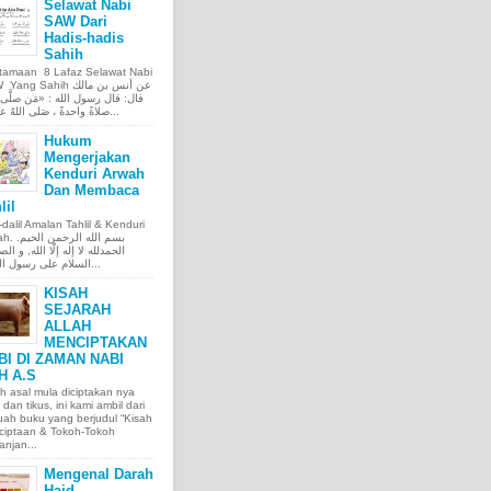
Selawat Nabi
SAW Dari
Hadis-hadis
Sahih
tamaan 8 Lafaz Selawat Nabi
ng Sahih عن أنس بن مالك
قال: قال رسول الله : «مَن صلَّى ع
صلاةً واحدةً ، صَلى اللهُ عليه عَ...
Hukum
Mengerjakan
Kenduri Arwah
Dan Membaca
lil
l-dalil Amalan Tahlil & Kenduri
بسم الله الر.
الحمدلله لا إله إلّا الله, و الص
السلام على رسول الله, و...
KISAH
SEJARAH
ALLAH
MENCIPTAKAN
BI DI ZAMAN NABI
H A.S
h asal mula diciptakan nya
 dan tikus, ini kami ambil dari
ah buku yang berjudul “Kisah
ciptaan & Tokoh-Tokoh
njan...
Mengenal Darah
Haid