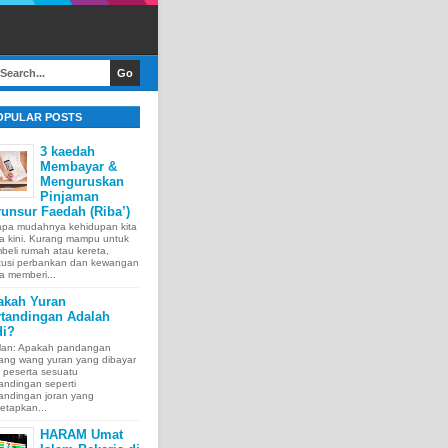
OPULAR POSTS
3 kaedah
Membayar &
Menguruskan
Pinjaman
unsur Faedah (Riba’)
apa mudahnya kehidupan kita
a kini. Kurang mampu untuk
eli rumah atau kereta,
itusi perbankan dan kewangan
a memberi...
akah Yuran
rtandingan Adalah
di?
lan: Apakah pandangan
tang wang yuran yang dibayar
 peserta sesuatu
andingan seperti
andingan joran yang
etapkan...
HARAM Umat