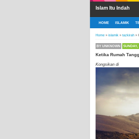
Islam Itu Indah
HOME
ISLAMIK
T
Home
»
islamik
»
tazkirah
»
BY
UNKNOWN
SUNDAY, 
Ketika Rumah Tangg
Kongsikan di