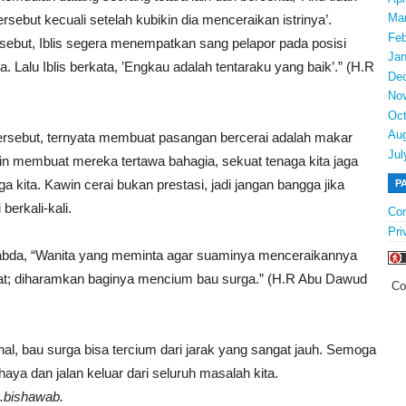
Ma
ersebut kecuali setelah kubikin dia menceraikan istrinya’.
Feb
sebut, Iblis segera menempatkan sang pelapor pada posisi
Jan
 Lalu Iblis berkata, ’Engkau adalah tentaraku yang baik’.” (H.R
De
No
Oct
Au
ersebut, ternyata membuat pasangan bercerai adalah makar
Jul
k ingin membuat mereka tertawa bahagia, sekuat tenaga kita jaga
 kita. Kawin cerai bukan prestasi, jadi jangan bangga jika
P
berkali-kali.
Con
Pri
abda, “Wanita yang meminta agar suaminya menceraikannya
at; diharamkan baginya mencium bau surga.” (H.R Abu Dawud
Co
l, bau surga bisa tercium dari jarak yang sangat jauh. Semoga
aya dan jalan keluar dari seluruh masalah kita.
.bishawab.