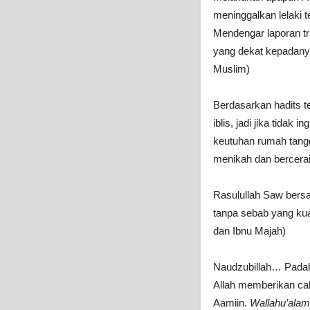
meninggalkan lelaki t
Mendengar laporan tr
yang dekat kepadanya.
Muslim)
Berdasarkan hadits t
iblis, jadi jika tida
keutuhan rumah tangga
menikah dan bercerai 
Rasulullah Saw bers
tanpa sebab yang ku
dan Ibnu Majah)
Naudzubillah… Padaha
Allah memberikan cah
Aamiin.
Wallahu’alam