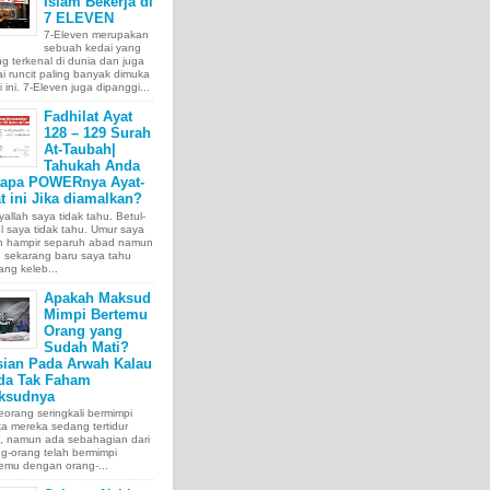
Islam Bekerja di
7 ELEVEN
7-Eleven merupakan
sebuah kedai yang
ng terkenal di dunia dan juga
i runcit paling banyak dimuka
 ini. 7-Eleven juga dipanggi...
Fadhilat Ayat
128 – 129 Surah
At-Taubah|
Tahukah Anda
tapa POWERnya Ayat-
t ini Jika diamalkan?
allah saya tidak tahu. Betul-
l saya tidak tahu. Umur saya
ah hampir separuh abad namun
 sekarang baru saya tahu
ang keleb...
Apakah Maksud
Mimpi Bertemu
Orang yang
Sudah Mati?
sian Pada Arwah Kalau
da Tak Faham
ksudnya
orang seringkali bermimpi
ka mereka sedang tertidur
a, namun ada sebahagian dari
g-orang telah bermimpi
emu dengan orang-...