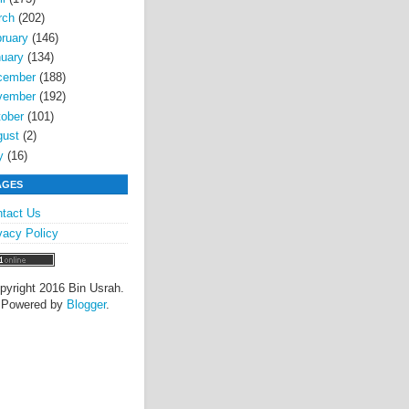
rch
(202)
ruary
(146)
uary
(134)
cember
(188)
vember
(192)
ober
(101)
gust
(2)
y
(16)
AGES
tact Us
vacy Policy
pyright 2016 Bin Usrah.
Powered by
Blogger
.