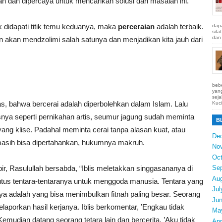
an dan dipercaya untuk mencarikan solusi dari masalah ini.
dak didapati titik temu keduanya, maka
perceraian
adalah terbaik.
dapa
sifa
dan 
an akan mendzolimi salah satunya dan menjadikan kita jauh dari
bebe
yang
seja
tas, bahwa bercerai adalah diperbolehkan dalam Islam. Lalu
Kuci
nya seperti pernikahan artis, seumur jagung sudah meminta
B
yang klise. Padahal meminta cerai tanpa alasan kuat, atau
De
masih bisa dipertahankan, hukumnya makruh.
No
Oct
ir, Rasulullah bersabda, “Iblis meletakkan singgasananya di
Se
Au
ngutus tentara-tentaranya untuk menggoda manusia. Tentara yang
Jul
ya adalah yang bisa menimbulkan fitnah paling besar. Seorang
Ju
laporkan hasil kerjanya. Iblis berkomentar, ’Engkau tidak
Ma
emudian datang seorang tetara lain dan bercerita, ’Aku tidak
Apr