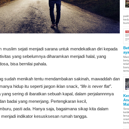
pali
keda
bumi
Be
 muslim sejati menjadi sarana untuk mendekatkan diri kepada
aya
tivitas yang sebelumnya diharamkan menjadi halal, yang
Masy
betu
sa, bisa bernilai pahala.
tel
baru
tent
g sudah menikah tentu mendambakan sakinah, mawaddah dan
anya hidup itu seperti jargon iklan snack,
“life is never flat”
.
 yang sering di ibaratkan sebuah kapal, dalam perjalannnnya
Ke
An
an badai yang menerjang. Pertengkaran kecil,
Ma
uru, pasti ada. Hanya saja, bagaimana sikap kita dalam
Sese
keti
menjadi indikator kesusksesan rumah tangga.
len
oran
bert