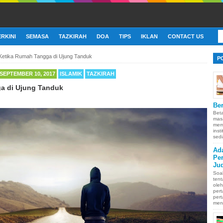
ERKINI
SEMASA
TAZKIRAH
DOA
TIPS
IKLAN
CONTACT US
Ketika Rumah Tangga di Ujung Tanduk
P
SEPTEMBER 10, 2017
ISLAMIK
TAZKIRAH
a di Ujung Tanduk
Ber
Bet
mas
memb
inst
sedi
Ad
Pe
Ju
Soa
ten
oleh
pert
pert
men