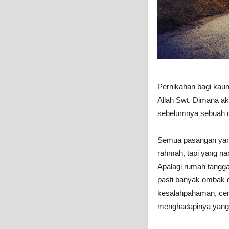
Pernikahan bagi kaum
Allah Swt. Dimana ak
sebelumnya sebuah do
Semua pasangan yan
rahmah, tapi yang nam
Apalagi rumah tangga
pasti banyak ombak d
kesalahpahaman, cemb
menghadapinya yang 