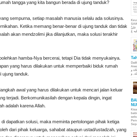
rumah tangga yang kita bangun berada di ujung tanduk?
ang sempurna, setiap masalah manusia selalu ada solusinya.
Keu
SAW Ya
rnikahan. Ketika memang benar-benar di ujung tanduk dan tidak
ليَّ
alah akan mendzolimi jika dilanjutkan, maka solusi terakhir
olehkan hamba-Nya bercerai, tetapi Dia tidak menyukainya.
Tah
Dali
hapan yang harus dilakukan untuk memperbaiki biduk rumah
Arwah. حمن الحيم
لاة و
i ujung tanduk.
langkah awal yang harus dilakukan untuk mencari jalan keluar
g terjadi. Berkomunikasilah dengan kepala dingin, ingat
BA
NU
ah adalah karena Allah.
Kisa
babi
sebu
Pen
k di dapatkan solusi, maka meminta pertolongan pihak ketiga
Sepa
oleh dari pihak keluarga, sahabat ataupun ustad/ustadzah, yang