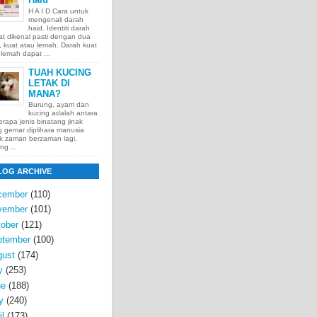
H A I D Cara untuk
mengenali darah
haid. Identiti darah
t dikenal pasti dengan dua
t, kuat atau lemah. Darah kuat
lemah dapat ...
TUAH KUCING
LETAK DI
MANA?
Burung, ayam dan
kucing adalah antara
rapa jenis binatang jinak
 gemar diplihara manusia
k zaman berzaman lagi.
ng ...
LOG ARCHIVE
cember
(110)
vember
(101)
ober
(121)
ptember
(100)
gust
(174)
y
(253)
ne
(188)
y
(240)
il
(173)