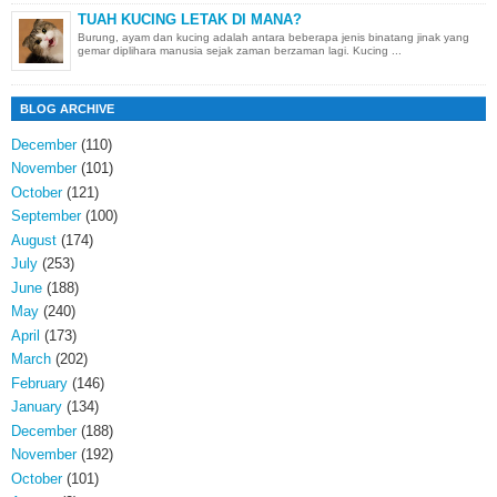
TUAH KUCING LETAK DI MANA?
Burung, ayam dan kucing adalah antara beberapa jenis binatang jinak yang
gemar diplihara manusia sejak zaman berzaman lagi. Kucing ...
BLOG ARCHIVE
December
(110)
November
(101)
October
(121)
September
(100)
August
(174)
July
(253)
June
(188)
May
(240)
April
(173)
March
(202)
February
(146)
January
(134)
December
(188)
November
(192)
October
(101)