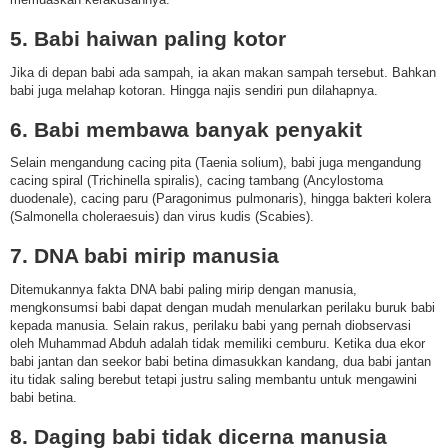
5. Babi haiwan paling kotor
Jika di depan babi ada sampah, ia akan makan sampah tersebut. Bahkan
babi juga melahap kotoran. Hingga najis sendiri pun dilahapnya.
6. Babi membawa banyak penyakit
Selain mengandung cacing pita (Taenia solium), babi juga mengandung
cacing spiral (Trichinella spiralis), cacing tambang (Ancylostoma
duodenale), cacing paru (Paragonimus pulmonaris), hingga bakteri kolera
(Salmonella choleraesuis) dan virus kudis (Scabies).
7. DNA babi mirip manusia
Ditemukannya fakta DNA babi paling mirip dengan manusia,
mengkonsumsi babi dapat dengan mudah menularkan perilaku buruk babi
kepada manusia. Selain rakus, perilaku babi yang pernah diobservasi
oleh Muhammad Abduh adalah tidak memiliki cemburu. Ketika dua ekor
babi jantan dan seekor babi betina dimasukkan kandang, dua babi jantan
itu tidak saling berebut tetapi justru saling membantu untuk mengawini
babi betina.
8. Daging babi tidak dicerna manusia