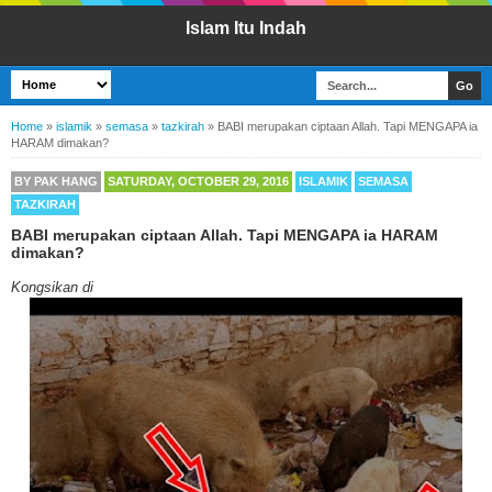
Islam Itu Indah
Home
»
islamik
»
semasa
»
tazkirah
»
BABI merupakan ciptaan Allah. Tapi MENGAPA ia
HARAM dimakan?
BY
PAK HANG
SATURDAY, OCTOBER 29, 2016
ISLAMIK
SEMASA
TAZKIRAH
BABI merupakan ciptaan Allah. Tapi MENGAPA ia HARAM
dimakan?
Kongsikan di