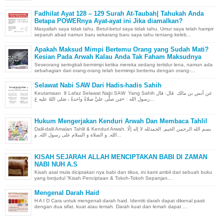
Fadhilat Ayat 128 – 129 Surah At-Taubah| Tahukah Anda
Betapa POWERnya Ayat-ayat ini Jika diamalkan?
Masyallah saya tidak tahu. Betul-betul saya tidak tahu. Umur saya telah hampir
separuh abad namun baru sekarang baru saya tahu tentang keleb...
Apakah Maksud Mimpi Bertemu Orang yang Sudah Mati?
Kesian Pada Arwah Kalau Anda Tak Faham Maksudnya
Seseorang seringkali bermimpi ketika mereka sedang tertidur lena, namun ada
sebahagian dari orang-orang telah bermimpi bertemu dengan orang-...
Selawat Nabi SAW Dari Hadis-hadis Sahih
Keutamaan 8 Lafaz Selawat Nabi SAW Yang Sahih عن أنس بن مالك قال: قال
رسول الله : «مَن صلَّى عليَّ صلاةً واحدةً ، صَلى اللهُ عليه عَ...
Hukum Mengerjakan Kenduri Arwah Dan Membaca Tahlil
Dalil-dalil Amalan Tahlil & Kenduri Arwah. بسم الله الرحمن الحيم. الحمدلله لا إله إلّا
الله, و الصلاة و السلام على رسول الله, و...
KISAH SEJARAH ALLAH MENCIPTAKAN BABI DI ZAMAN
NABI NUH A.S
Kisah asal mula diciptakan nya babi dan tikus, ini kami ambil dari sebuah buku
yang berjudul “Kisah Penciptaan & Tokoh-Tokoh Sepanjan...
Mengenal Darah Haid
H A I D Cara untuk mengenali darah haid. Identiti darah dapat dikenal pasti
dengan dua sifat, kuat atau lemah. Darah kuat dan lemah dapat ...