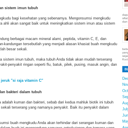
n sistem imun tubuh
dapa
engkudu bagi kesehatan yang sebenarnya. Mengonsumsi mengkudu
sifa
dan 
ra ahli akan sangat baik untuk meningkatkan sistem imun atau sistem
ng berbagai macam mineral alami, peptida, vitamin C, E, dan
n-kandungan tersebutlah yang menjadi alasan khasiat buah mengkudu
lah besar sekali.
bebe
yang
seja
 sistem imun tubuh, maka tubuh Anda tidak akan mudah terserang
Kuci
kit-penyakit ringan seperti flu, batuk, pilek, pusing, masuk angin, dan
B
De
jeruk "si raja vitamin C"
No
Oct
n bakteri dalam tubuh
Se
adalah kuman dan bakteri, sebab dari kedua mahluk biotik ini tubuh
Au
sekali terserang yang namanya penyakit. Baik itu penyakit dalam
Jul
Ju
Ma
msi buah mengkudu Anda akan terhindar dari serangan kuman dan
Apr
na dalam buah ini mengandung senyawa antrakuionon dan terpana yang