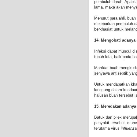
pembuluh darah. Apabila
lama, maka akan menye
Menurut para ahli, bua
melebarkan pembuluh d
berkhasiat untuk melan
14. Mengobati adanya 
Infeksi dapat muncul d
tubuh kita, baik pada b
Manfaat buah mengkudu 
senyawa antiseptik yan
Untuk mendapatkan khas
langsung dalam keadaan 
halusan buah tersebut 
15. Meredakan adanya 
Batuk dan pilek merupa
penyakit tersebut. munc
terutama virus
influenza