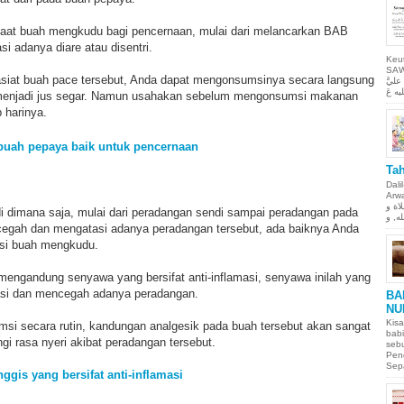
aat buah mengkudu bagi pencernaan, mulai dari melancarkan BAB
 adanya diare atau disentri.
Keu
SAW Ya
siat buah pace tersebut, Anda dapat mengonsumsinya secara langsung
ليَّ
njadi jus segar.
Namun usahakan sebelum mengonsumsi makanan
 harinya.
buah pepaya baik untuk pencernaan
Tah
Dali
Arwah. حمن الحيم
لاة و
di dimana saja, mulai dari peradangan sendi sampai peradangan pada
ncegah dan mengatasi adanya peradangan tersebut, ada baiknya Anda
i buah mengkudu.
ngandung senyawa yang bersifat anti-inflamasi, senyawa inilah yang
si dan mencegah adanya peradangan.
BA
NU
Kisa
msi secara rutin, kandungan analgesik pada buah tersebut akan sangat
babi
i rasa nyeri akibat peradangan tersebut.
sebu
Pen
Sepa
ggis yang bersifat anti-inflamasi