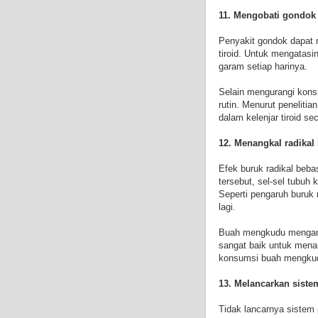
11. Mengobati gondok
Penyakit gondok dapat 
tiroid. Untuk mengatas
garam setiap harinya.
Selain mengurangi kon
rutin. Menurut penelit
dalam kelenjar tiroid se
12. Menangkal radikal
Efek buruk radikal beba
tersebut, sel-sel tubuh
Seperti pengaruh buruk 
lagi.
Buah mengkudu mengandu
sangat baik untuk menan
konsumsi buah mengkudu 
13. Melancarkan siste
Tidak lancarnya sistem