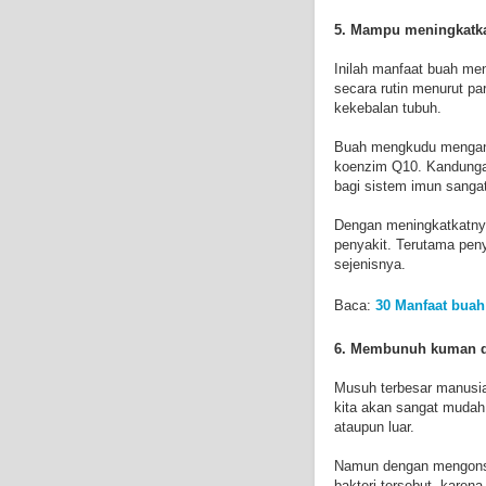
5. Mampu meningkatka
Inilah manfaat buah m
secara rutin menurut pa
kekebalan tubuh.
Buah mengkudu mengandu
koenzim Q10. Kandunga
bagi sistem imun sangat
Dengan meningkatkatnya
penyakit. Terutama penya
sejenisnya.
Baca:
30 Manfaat buah 
6. Membunuh kuman da
Musuh terbesar manusia 
kita akan sangat mudah 
ataupun luar.
Namun dengan mengonsu
bakteri tersebut. kare