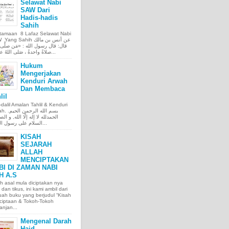
Selawat Nabi
SAW Dari
Hadis-hadis
Sahih
tamaan 8 Lafaz Selawat Nabi
ng Sahih عن أنس بن مالك
قال: قال رسول الله : «مَن صلَّى ع
صلاةً واحدةً ، صَلى اللهُ عليه عَ...
Hukum
Mengerjakan
Kenduri Arwah
Dan Membaca
lil
l-dalil Amalan Tahlil & Kenduri
بسم الله الر.
الحمدلله لا إله إلّا الله, و الص
السلام على رسول الله, و...
KISAH
SEJARAH
ALLAH
MENCIPTAKAN
BI DI ZAMAN NABI
H A.S
h asal mula diciptakan nya
 dan tikus, ini kami ambil dari
ah buku yang berjudul “Kisah
ciptaan & Tokoh-Tokoh
njan...
Mengenal Darah
Haid