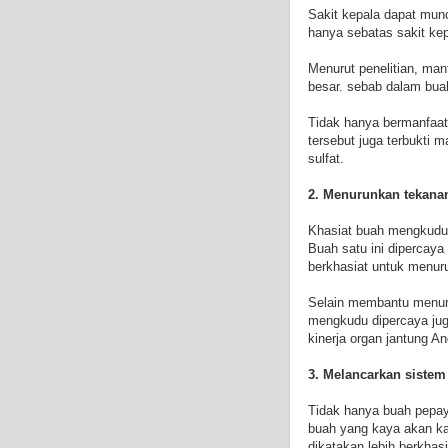
Sakit kepala dapat mun
hanya sebatas sakit kepa
Menurut penelitian, man
besar. sebab dalam bua
Tidak hanya bermanfaat 
tersebut juga terbukti
sulfat.
2. Menurunkan tekanan 
Khasiat buah mengkudu b
Buah satu ini dipercay
berkhasiat untuk menur
Selain membantu menuru
mengkudu dipercaya ju
kinerja organ jantung A
3. Melancarkan siste
Tidak hanya buah pepay
buah yang kaya akan k
dikatakan lebih berkhas