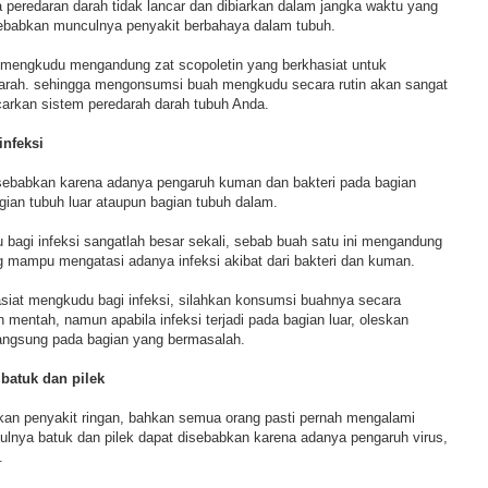
 peredaran darah tidak lancar dan dibiarkan dalam jangka waktu yang
babkan munculnya penyakit berbahaya dalam tubuh.
h mengkudu mengandung zat scopoletin yang berkhasiat untuk
arah. sehingga mengonsumsi buah mengkudu secara rutin akan sangat
carkan sistem peredarah darah tubuh Anda.
infeksi
isebabkan karena adanya pengaruh kuman dan bakteri pada bagian
agian tubuh luar ataupun bagian tubuh dalam.
bagi infeksi sangatlah besar sekali, sebab buah satu ini mengandung
g mampu mengatasi adanya infeksi akibat dari bakteri dan kuman.
iat mengkudu bagi infeksi, silahkan konsumsi buahnya secara
mentah, namun apabila infeksi terjadi pada bagian luar, oleskan
langsung pada bagian yang bermasalah.
batuk dan pilek
kan penyakit ringan, bahkan semua orang pasti pernah mengalami
ulnya batuk dan pilek dapat disebabkan karena adanya pengaruh virus,
.