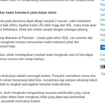
Ma
Feb
an kadar kolesterol jahat dalam tubuh
Jan
De
kita pada dasarnya dapat dibagi menjadi 2 macam, yakni kolesterol
No
rol baik (HDL). Apabila kadar LDL lebih tinggi dari HDL, maka Anda akan
t berbahaya. Mulai dari stroke sampai dengan serangan jantung.
Oct
Au
yang dilakukan di Pakistan – Saudi pada tahun 2011, zat xeronine dan
Jul
 mengkudu mampu menurunkan kadar kolesterol jahat dan
sterol baik.
P
an, untuk mendapatkan manfaat buah mengkudu satu ini kita dapat
Con
nya secara rutin setiap harinya.
Pri
Co
 berikutnya adalah mencegah kanker. Penyakit mematikan nomor dua
ah sekali menyerang tubuh kita. menariknya lagi sampai sekarang belum
ebab itu langkah pencegahan haruslah Anda lakukan.
alis, buah mengkudu mengandung senyawa antioksidan yang cukup
oksidan dalam buah mengkudu inilah yang dipercaya bermanfaat
s penyebab munculnya kanker.