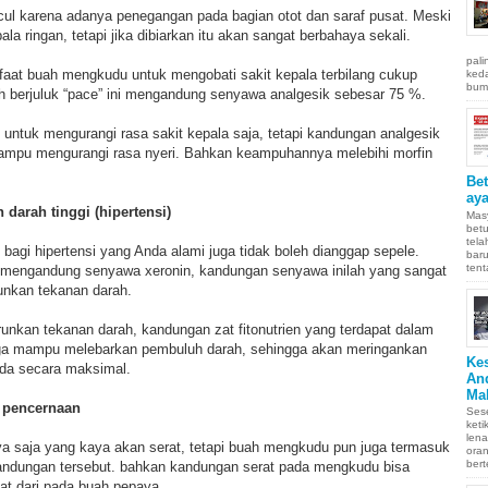
cul karena adanya penegangan pada bagian otot dan saraf pusat. Meski
la ringan, tetapi jika dibiarkan itu akan sangat berbahaya sekali.
pali
faat buah mengkudu untuk mengobati sakit kepala terbilang cukup
keda
bumi
h berjuluk “pace” ini mengandung senyawa analgesik sebesar 75 %.
untuk mengurangi rasa sakit kepala saja, tetapi kandungan analgesik
 mampu mengurangi rasa nyeri. Bahkan keampuhannya melebihi morfin
Be
aya
darah tinggi (hipertensi)
Masy
betu
tel
agi hipertensi yang Anda alami juga tidak boleh dianggap sepele.
baru
tent
a mengandung senyawa xeronin, kandungan senyawa inilah yang sangat
unkan tekanan darah.
nkan tekanan darah, kandungan zat fitonutrien yang terdapat dalam
ga mampu melebarkan pembuluh darah, sehingga akan meringankan
Ke
nda secara maksimal.
An
Ma
m pencernaan
Sese
keti
len
a saja yang kaya akan serat, tetapi buah mengkudu pun juga termasuk
oran
bert
andungan tersebut. bahkan kandungan serat pada mengkudu bisa
iat dari pada buah pepaya.