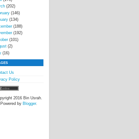
rch
(202)
ruary
(146)
uary
(134)
cember
(188)
vember
(192)
ober
(101)
gust
(2)
y
(16)
AGES
tact Us
vacy Policy
pyright 2016 Bin Usrah.
Powered by
Blogger
.