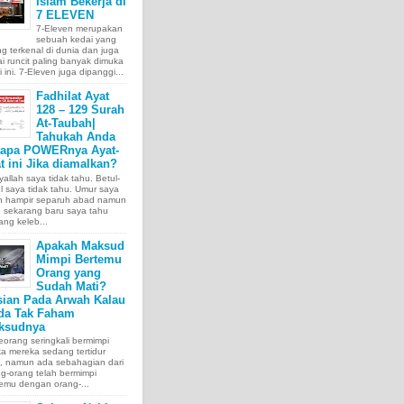
Islam Bekerja di
7 ELEVEN
7-Eleven merupakan
sebuah kedai yang
ng terkenal di dunia dan juga
i runcit paling banyak dimuka
 ini. 7-Eleven juga dipanggi...
Fadhilat Ayat
128 – 129 Surah
At-Taubah|
Tahukah Anda
tapa POWERnya Ayat-
t ini Jika diamalkan?
allah saya tidak tahu. Betul-
l saya tidak tahu. Umur saya
ah hampir separuh abad namun
 sekarang baru saya tahu
ang keleb...
Apakah Maksud
Mimpi Bertemu
Orang yang
Sudah Mati?
sian Pada Arwah Kalau
da Tak Faham
ksudnya
orang seringkali bermimpi
ka mereka sedang tertidur
a, namun ada sebahagian dari
g-orang telah bermimpi
emu dengan orang-...