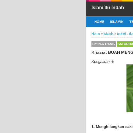
Islam Itu Indah
HOME
ISLAMIK
T
Home
»
islamik
»
terkini
»
tip
BY
PAK HANG
SATURDAY
Khasiat BUAH MENG
Kongsikan di
1. Menghilangkan saki