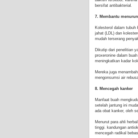
bersifat antibakterial.
7. Membantu menurunk
Kolesterol dalam tubuh 
jahat (LDL) dan koleste
mudah terserang penyaki
Dikutip dari penelitian 
proxeronine dalam buah
meningkatkan kadar kole
Mereka juga menambahk
mengonsumsi air rebusan
8. Mencegah kanker
Manfaat buah mengkudu
setelah jantung ini mud
ada obat kanker, oleh s
Menurut para ahli herb
tinggi. kandungan anti
mencegah radikal beba