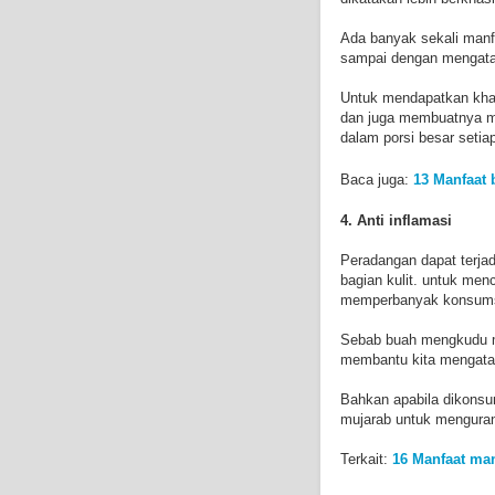
Ada banyak sekali manf
sampai dengan mengatasi
Untuk mendapatkan kha
dan juga membuatnya me
dalam porsi besar setiap
Baca juga:
13 Manfaat 
4. Anti inflamasi
Peradangan dapat terja
bagian kulit. untuk me
memperbanyak konsums
Sebab buah mengkudu me
membantu kita mengata
Bahkan apabila dikonsu
mujarab untuk mengurang
Terkait:
16 Manfaat man