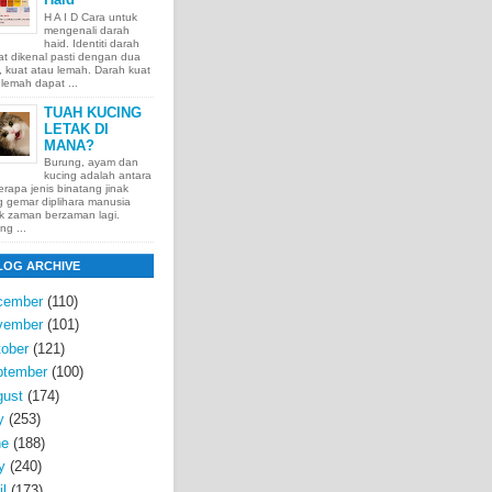
H A I D Cara untuk
mengenali darah
haid. Identiti darah
t dikenal pasti dengan dua
t, kuat atau lemah. Darah kuat
lemah dapat ...
TUAH KUCING
LETAK DI
MANA?
Burung, ayam dan
kucing adalah antara
rapa jenis binatang jinak
 gemar diplihara manusia
k zaman berzaman lagi.
ng ...
LOG ARCHIVE
cember
(110)
vember
(101)
ober
(121)
ptember
(100)
gust
(174)
y
(253)
ne
(188)
y
(240)
il
(173)