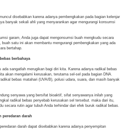
muncul disebabkan karena adanya pembengkakan pada bagian kelenjar
inya banyak sekali ahli yang menyarankan agar mengurangi konsumsi
sumsi garam, Anda juga dapat mengonsumsi buah mengkudu secara
ian, buah satu ini akan membantu mengurangi pembengkakan yang ada
cara bertahap.
 bebas berbahaya
s ada sangatlah merugikan bagi diri kita. Karena adanya radikal bebas
 kita akan mengalami kerusakan, terutama sel-sel pada bagian DNA.
radikal bebas matahari (UVA/B), polusi udara, suara, dan masih banyak
ng senyawa yang bersifat bioaktif, sifat senyawanya inilah yang
gkal radikal bebas penyebab kerusakan sel tersebut. maka dari itu,
secara rutin agar tubuh Anda terhindar dari efek buruk radikal bebas.
m peredaran darah
 peredaran darah dapat disebabkan karena adanya penyempitan