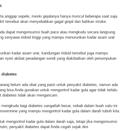
t
ita anggap sepele, meski gejalanya hanya muncul beberapa saat saja
yakit tersebut akan menyebabkan gagal ginjal dan bahkan stroke.
nda dapat mengonsumsi buah pace atau mengkudu secara langsung.
ng senyawa iridoid tinggi yang mampu menurunkan kadar asam urat
nkan kadar asam urat, kandungan iridoid tersebut juga mampu
dan nyeri akibat peradangan sendi yang diakibatkan oleh penumpukan
 diabetes
rang belum ada obat yang pasti untuk penyakit diabetes, namun ada
ng bisa Anda gunakan untuk mengontrol kadar gula agar tidak terlalu
it diabetes tidak akan mengancam.
 mengkudu bagi diabetes sangatlah besar, sebab dalam buah satu ini
xeronine yang mampu mengontrol kadar gula dalam darah tubuh kita.
uk mengontrol kadar gula dalam darah saja, tetapi jika mengonsumsi
tin, penyakit diabetes dapat Anda cegah sejak dini.