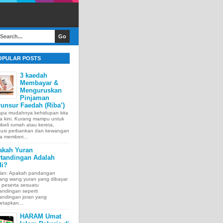
OPULAR POSTS
3 kaedah
Membayar &
Menguruskan
Pinjaman
unsur Faedah (Riba’)
apa mudahnya kehidupan kita
a kini. Kurang mampu untuk
eli rumah atau kereta,
itusi perbankan dan kewangan
a memberi...
akah Yuran
rtandingan Adalah
di?
lan: Apakah pandangan
tang wang yuran yang dibayar
 peserta sesuatu
andingan seperti
andingan joran yang
etapkan...
HARAM Umat