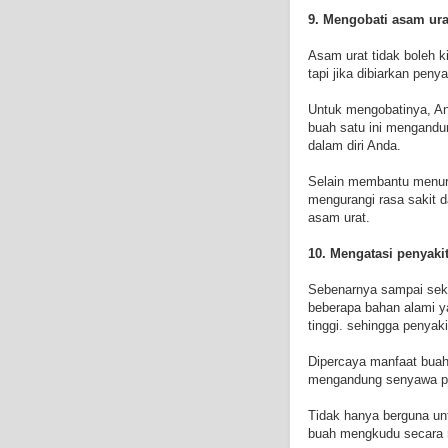
9. Mengobati asam ura
Asam urat tidak boleh k
tapi jika dibiarkan pen
Untuk mengobatinya, A
buah satu ini mengandu
dalam diri Anda.
Selain membantu menuru
mengurangi rasa sakit 
asam urat.
10. Mengatasi penyakit
Sebenarnya sampai seka
beberapa bahan alami ya
tinggi. sehingga penyak
Dipercaya manfaat buah
mengandung senyawa pro
Tidak hanya berguna unt
buah mengkudu secara ru