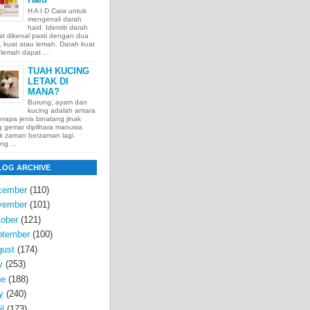
H A I D Cara untuk
mengenali darah
haid. Identiti darah
t dikenal pasti dengan dua
t, kuat atau lemah. Darah kuat
lemah dapat ...
TUAH KUCING
LETAK DI
MANA?
Burung, ayam dan
kucing adalah antara
rapa jenis binatang jinak
 gemar diplihara manusia
k zaman berzaman lagi.
ng ...
LOG ARCHIVE
cember
(110)
vember
(101)
ober
(121)
ptember
(100)
gust
(174)
y
(253)
ne
(188)
y
(240)
il
(173)