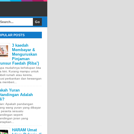
OPULAR POSTS
3 kaedah
Membayar &
Menguruskan
Pinjaman
unsur Faedah (Riba’)
apa mudahnya kehidupan kita
a kini. Kurang mampu untuk
eli rumah atau kereta,
itusi perbankan dan kewangan
a memberi...
akah Yuran
rtandingan Adalah
di?
lan: Apakah pandangan
tang wang yuran yang dibayar
 peserta sesuatu
andingan seperti
andingan joran yang
etapkan...
HARAM Umat