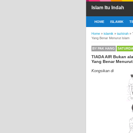
Islam Itu Indah
HOME
ISLAMIK
T
Home
»
islamik
»
tazkirah
»
Yang Benar Menurut Islam
BY
PAK HANG
SATURDAY
TIADA AIR Bukan al
Yang Benar Menurut
Kongsikan di