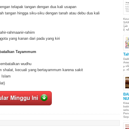
ngan telapak tangan dengan dua kali usapan
h tangan hingga siku-siku dengan tanah atau debu dua kali
Keu
SAW Ya
ليَّ
hir-rahmaanir-rahiim
ota yang kanan dari pada yang kiri
mbatalkan Tayammum
Tah
Dali
Arwah. حمن الحيم
membatalkan wudhu
لاة و
um shalat, kecuali yang bertayammum karena sakit
i Islam
at)
BA
NU
Kisa
babi
sebu
Pen
Sepa