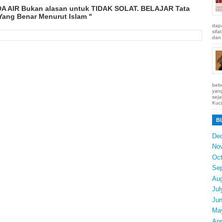
DA AIR Bukan alasan untuk TIDAK SOLAT. BELAJAR Tata
ang Benar Menurut Islam "
dapa
sifa
dan 
bebe
yang
seja
Kuci
B
De
No
Oct
Se
Au
Jul
Ju
Ma
Apr