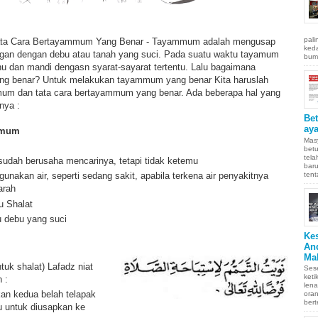
pali
ta Cara Bertayammum Yang Benar - Tayammum adalah mengusap
keda
gan dengan debu atau tanah yang suci. Pada suatu waktu tayamum
bumi
hu dan mandi dengasn syarat-sayarat tertentu. Lalu bagaimana
g benar? Untuk melakukan tayammum yang benar Kita haruslah
mum dan tata cara bertayammum yang benar. Ada beberapa hal yang
nya :
Be
aya
ammum
Masy
betu
tel
 sudah berusaha mencarinya, tetapi tidak ketemu
baru
tent
nakan air, seperti sedang sakit, apabila terkena air penyakitnya
arah
u Shalat
 debu yang suci
Ke
An
Ma
ntuk shalat) Lafadz niat
Sese
keti
h :
len
an kedua belah telapak
oran
bert
u untuk diusapkan ke