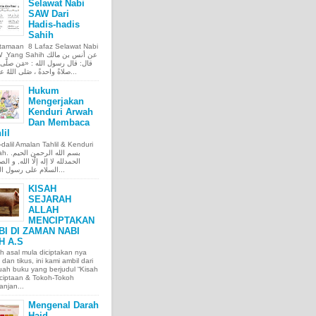
Selawat Nabi
SAW Dari
Hadis-hadis
Sahih
tamaan 8 Lafaz Selawat Nabi
ng Sahih عن أنس بن مالك
قال: قال رسول الله : «مَن صلَّى ع
صلاةً واحدةً ، صَلى اللهُ عليه عَ...
Hukum
Mengerjakan
Kenduri Arwah
Dan Membaca
lil
l-dalil Amalan Tahlil & Kenduri
بسم الله الر.
الحمدلله لا إله إلّا الله, و الص
السلام على رسول الله, و...
KISAH
SEJARAH
ALLAH
MENCIPTAKAN
BI DI ZAMAN NABI
H A.S
h asal mula diciptakan nya
 dan tikus, ini kami ambil dari
ah buku yang berjudul “Kisah
ciptaan & Tokoh-Tokoh
njan...
Mengenal Darah
Haid