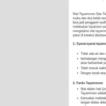
Niat Tayammum Dan Ta
muka dan dua belah tan
bisa jadi pengganti wud
melakukan tayamum yan
mengetahui niat tayam
patut di ketahui diantara
1. Syarat-syarat tay
Tidak ada air dan
berhalangan menggu
akan bertambah p
Telah masuk wakt
Dengan tanah atau
2. Fardu Tayammum
Niat dalam hati (u
Tayammum adala
Kemudian meletak
tangan diatas deb