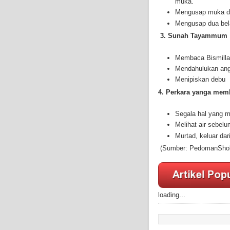
muka.
Mengusap muka de
Mengusap dua bela
3. Sunah Tayammum
Membaca Bismillaa
Mendahulukan angg
Menipiskan debu
4. Perkara yanga me
Segala hal yang 
Melihat air sebel
Murtad, keluar dar
(Sumber: PedomanShol
loading...