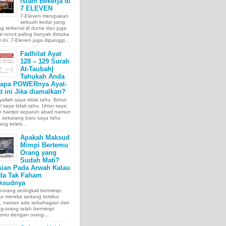
Islam Bekerja di
7 ELEVEN
7-Eleven merupakan
sebuah kedai yang
ng terkenal di dunia dan juga
i runcit paling banyak dimuka
 ini. 7-Eleven juga dipanggi...
Fadhilat Ayat
128 – 129 Surah
At-Taubah|
Tahukah Anda
tapa POWERnya Ayat-
t ini Jika diamalkan?
allah saya tidak tahu. Betul-
l saya tidak tahu. Umur saya
ah hampir separuh abad namun
 sekarang baru saya tahu
ang keleb...
Apakah Maksud
Mimpi Bertemu
Orang yang
Sudah Mati?
sian Pada Arwah Kalau
da Tak Faham
ksudnya
orang seringkali bermimpi
ka mereka sedang tertidur
a, namun ada sebahagian dari
g-orang telah bermimpi
emu dengan orang-...