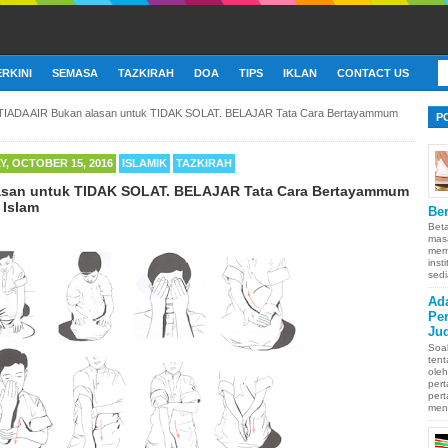
ERKINI
SEMASA
TAZKIRAH
DOA
TIPS
IKLAN
CONTACT US
TIADA AIR Bukan alasan untuk TIDAK SOLAT. BELAJAR Tata Cara Bertayammum
P
, OCTOBER 15, 2016
ISLAMIK
TAZKIRAH
asan untuk TIDAK SOLAT. BELAJAR Tata Cara Bertayammum
 Islam
Ber
Bet
mas
memb
inst
sedi
Ad
Pe
Ju
Soa
ten
oleh
pert
pert
men