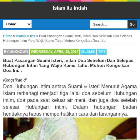
Islam Itu Indah
Home
»
islamik
»
tips
»
Buat Pasangan Suami Isteri, Inilah Doa Sebelum Dan Selepas
Hubungan Intim Yang Wajib Kamu Tahu. Mohon Kongsikan Doa Ini...
BY
UNKNOWN
WEDNESDAY, APRIL 19, 2017
ISLAMIK
TIPS
Buat Pasangan Suami Isteri, Inilah Doa Sebelum Dan Selepas
Hubungan Intim Yang Wajib Kamu Tahu. Mohon Kongsikan
Doa Ini...
Kongsikan di
Doa Hubungan Intim antara Suami & Isteri Menurut Agama
Islam terbahagi menjadi tiga iaitu doa sebelum Hubungan
intim, doa pada saat keluar air mani, dan juga doa setelah
selesai Hubungan intim. Dalam hubungan badan
hendaknya harus memperhatikan cara dan larangannya.