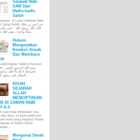
Selawat Nabi
SAW Dari
Hadis-hadis
Sahih
tamaan 8 Lafaz Selawat Nabi
ng Sahih عن أنس بن مالك
قال: قال رسول الله : «مَن صلَّى ع
صلاةً واحدةً ، صَلى اللهُ عليه عَ...
Hukum
Mengerjakan
Kenduri Arwah
Dan Membaca
lil
l-dalil Amalan Tahlil & Kenduri
بسم الله الر.
الحمدلله لا إله إلّا الله, و الص
السلام على رسول الله, و...
KISAH
SEJARAH
ALLAH
MENCIPTAKAN
BI DI ZAMAN NABI
H A.S
h asal mula diciptakan nya
 dan tikus, ini kami ambil dari
ah buku yang berjudul “Kisah
ciptaan & Tokoh-Tokoh
njan...
Mengenal Darah
Haid