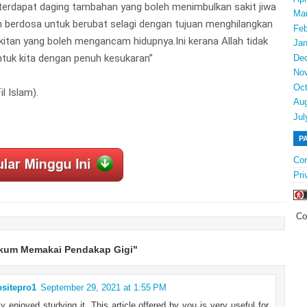
terdapat daging tambahan yang boleh menimbulkan sakit jiwa
Ma
h berdosa untuk berubat selagi dengan tujuan menghilangkan
Feb
itan yang boleh mengancam hidupnya.Ini kerana Allah tidak
Jan
tuk kita dengan penuh kesukaran”
De
No
Oct
l Islam).
Au
Jul
P
Con
Pri
Co
kum Memakai Pendakap Gigi"
ositepro1
September 29, 2021 at 1:55 PM
ly enjoyed studying it. This article offered by you is very useful for