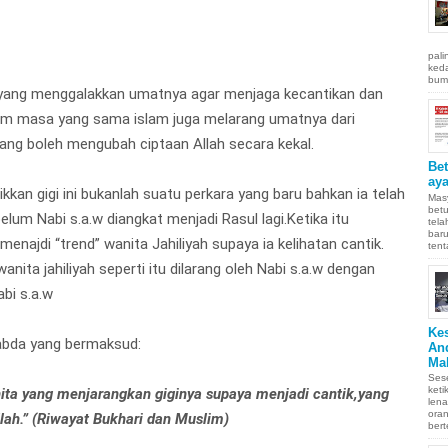
pali
keda
bumi
yang menggalakkan umatnya agar menjaga kecantikan dan
lam masa yang sama islam juga melarang umatnya dari
ng boleh mengubah ciptaan Allah secara kekal.
Be
aya
kan gigi ini bukanlah suatu perkara yang baru bahkan ia telah
Masy
betu
elum Nabi s.a.w diangkat menjadi Rasul lagi.Ketika itu
tel
baru
 menajdi “trend” wanita Jahiliyah supaya ia kelihatan cantik.
tent
nita jahiliyah seperti itu dilarang oleh Nabi s.a.w dengan
abi s.a.w
Ke
abda yang bermaksud:
An
Ma
Sese
keti
ita yang menjarangkan giginya supaya menjadi cantik,yang
len
oran
ah.” (Riwayat Bukhari dan Muslim)
bert