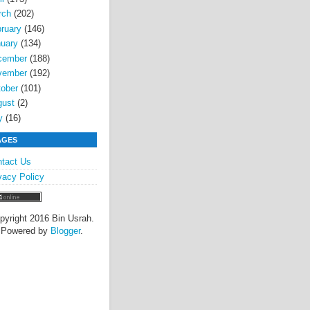
rch
(202)
ruary
(146)
uary
(134)
cember
(188)
vember
(192)
ober
(101)
gust
(2)
y
(16)
AGES
tact Us
vacy Policy
pyright 2016 Bin Usrah.
Powered by
Blogger
.