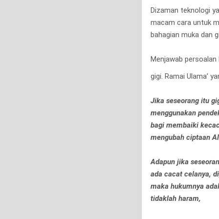
Dizaman teknologi y
macam cara untuk me
bahagian muka dan gig
Menjawab persoalan
gigi. Ramai Ulama’ y
Jika seseorang itu g
menggunakan pendeka
bagi membaiki kecac
mengubah ciptaan Al
Adapun jika seseora
ada cacat celanya, di
maka hukumnya adalah
tidaklah haram,