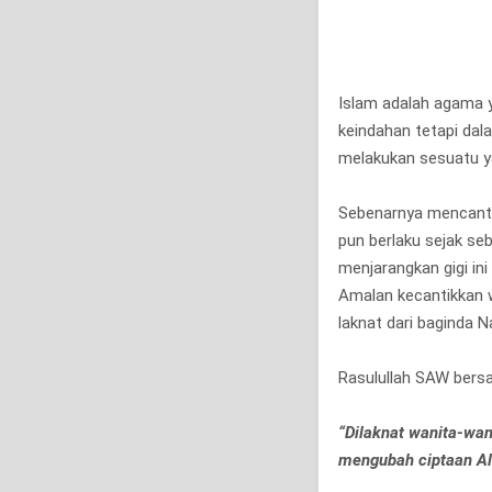
Islam adalah agama 
keindahan tetapi da
melakukan sesuatu ya
Sebenarnya mencantik
pun berlaku sejak seb
menjarangkan gigi ini
Amalan kecantikkan wa
laknat dari baginda N
Rasulullah SAW bers
“Dilaknat wanita-wan
mengubah ciptaan All