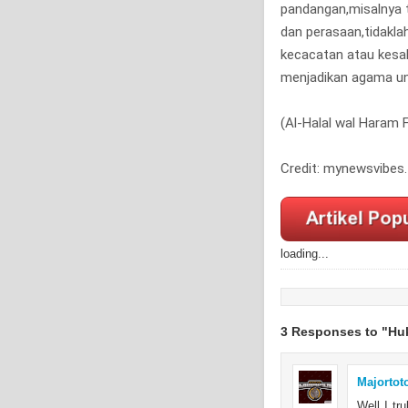
pandangan,misalnya 
dan perasaan,tidakla
kecacatan atau kesak
menjadikan agama un
(Al-Halal wal Haram Fi
Credit: mynewsvibes.
loading...
3 Responses to "Hu
Majortot
Well I tru