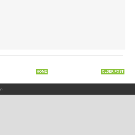
HOME
OLDER POST
ah