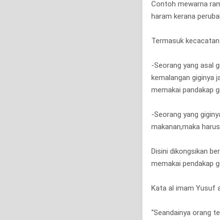
Contoh mewarna ramb
haram kerana perubah
Termasuk kecacatan 
-Seorang yang asal gi
kemalangan giginya ja
memakai pandakap gi
-Seorang yang gigin
makanan,maka harus 
Disini dikongsikan 
memakai pendakap gig
Kata al imam Yusuf a
“Seandainya orang t