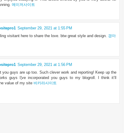
anning.
메이저사이트
ositepro1
September 29, 2021 at 1:55 PM
ling visitant here to share the love. btw great style and design.
경마
ositepro1
September 29, 2021 at 1:56 PM
at you guys are up too. Such clever work and reporting! Keep up the
rks guys I¦ve incorporated you guys to my blogroll. I think it’ll
he value of my site
바카라사이트