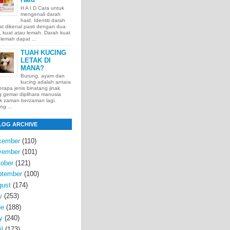
H A I D Cara untuk
mengenali darah
haid. Identiti darah
t dikenal pasti dengan dua
t, kuat atau lemah. Darah kuat
lemah dapat ...
TUAH KUCING
LETAK DI
MANA?
Burung, ayam dan
kucing adalah antara
rapa jenis binatang jinak
 gemar diplihara manusia
k zaman berzaman lagi.
ng ...
LOG ARCHIVE
cember
(110)
vember
(101)
ober
(121)
ptember
(100)
gust
(174)
y
(253)
ne
(188)
y
(240)
il
(173)