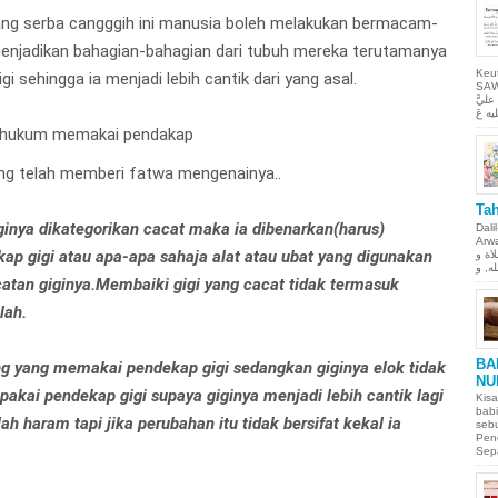
ang serba cangggih ini manusia boleh melakukan bermacam-
njadikan bahagian-bahagian dari tubuh mereka terutamanya
Keu
i sehingga ia menjadi lebih cantik dari yang asal.
SAW Ya
ليَّ
 hukum memakai pendakap
ang telah memberi fatwa mengenainya..
Tah
iginya dikategorikan cacat maka ia dibenarkan(harus)
Dali
Arwah. حمن الحيم
p gigi atau apa-apa sahaja alat atau ubat yang digunakan
لاة و
atan giginya.Membaiki gigi yang cacat tidak termasuk
lah.
BA
ng yang memakai pendekap gigi sedangkan giginya elok tidak
NU
pakai pendekap gigi supaya giginya menjadi lebih cantik lagi
Kisa
babi
 haram tapi jika perubahan itu tidak bersifat kekal ia
sebu
Pen
Sepa