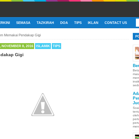
ERKINI
SEMASA
TAZKIRAH
DOA
TIPS
IKLAN
CONTACT US
m Memakai Pendakap Gigi
P
 NOVEMBER 8, 2016
ISLAMIK
TIPS
dakap Gigi
Ber
Bet
mas
memb
inst
sedi
Ad
Pe
Ju
Soa
ten
oleh
pert
pert
men