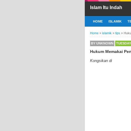
Islam Itu Indah
HOME
ISLAMIK
T
Home
»
islamik
»
tips
»
Huku
BY
UNKNOWN
TUESDAY,
Hukum Memakai Pen
Kongsikan di