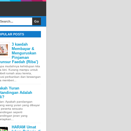
OPULAR POSTS
3 kaedah
Membayar &
Menguruskan
Pinjaman
unsur Faedah (Riba’)
apa mudahnya kehidupan kita
a kini. Kurang mampu untuk
eli rumah atau kereta,
itusi perbankan dan kewangan
a memberi...
akah Yuran
rtandingan Adalah
di?
lan: Apakah pandangan
tang wang yuran yang dibayar
 peserta sesuatu
andingan seperti
andingan joran yang
etapkan...
HARAM Umat