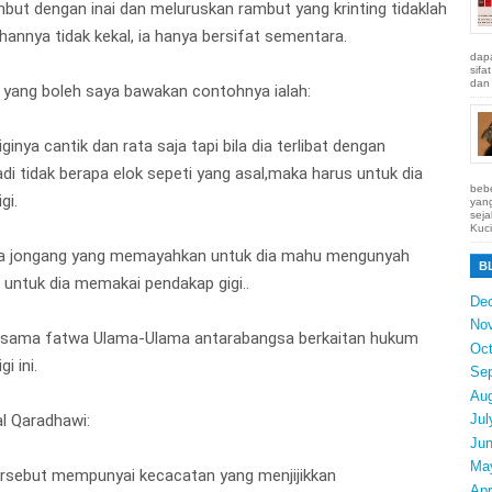
ut dengan inai dan meluruskan rambut yang krinting tidaklah
annya tidak kekal, ia hanya bersifat sementara.
dapa
sifa
dan 
yang boleh saya bawakan contohnya ialah:
ginya cantik dan rata saja tapi bila dia terlibat dengan
di tidak berapa elok sepeti yang asal,maka harus untuk dia
bebe
gi.
yang
seja
Kuci
ya jongang yang memayahkan untuk dia mahu mengunyah
B
untuk dia memakai pendakap gigi..
De
No
bersama fatwa Ulama-Ulama antarabangsa berkaitan hukum
Oct
i ini.
Se
Au
l Qaradhawi:
Jul
Ju
Ma
ersebut mempunyai kecacatan yang menjijikkan
Apr