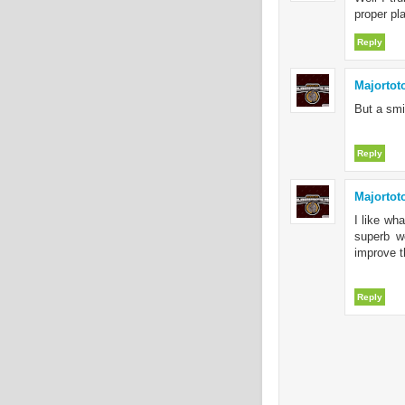
proper pl
Reply
Majortot
But a smi
Reply
Majortot
I like wh
superb wo
improve t
Reply