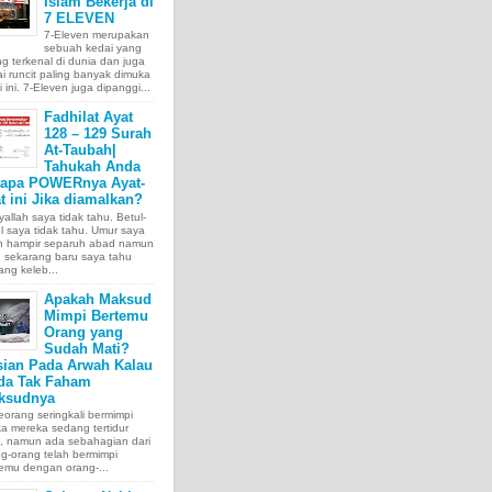
Islam Bekerja di
7 ELEVEN
7-Eleven merupakan
sebuah kedai yang
ng terkenal di dunia dan juga
i runcit paling banyak dimuka
 ini. 7-Eleven juga dipanggi...
Fadhilat Ayat
128 – 129 Surah
At-Taubah|
Tahukah Anda
tapa POWERnya Ayat-
t ini Jika diamalkan?
allah saya tidak tahu. Betul-
l saya tidak tahu. Umur saya
ah hampir separuh abad namun
 sekarang baru saya tahu
ang keleb...
Apakah Maksud
Mimpi Bertemu
Orang yang
Sudah Mati?
sian Pada Arwah Kalau
da Tak Faham
ksudnya
orang seringkali bermimpi
ka mereka sedang tertidur
a, namun ada sebahagian dari
g-orang telah bermimpi
emu dengan orang-...