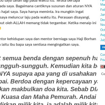
u saya tahan lagi pada waktu itu. Terasa bertapa
Ma
da saya. Bagaimana cantiknya susunan dan aturan NYA
Feb
hajat saya. Saya hanya meminta. Ira mungkin ingat
Jan
saya meluncur laju pada waktu itu. Perasaan disayangi,
De
put oleh ALLAH memang tidak tergambar. Ketika menaip ini
No
Oct
Au
entor kehidupan saya dan mentor berniaga saya Haji Borhan
Jul
 iaitu ibu bapa saya sentiasa mengingatkan saya.
P
Con
t semua benda dengan sepenuh hati
Pri
ungguh-sungguh. Kemudian kita ber
YA supaya apa yang di usahakan ki
Co
pai. Berdoa dengan kepercayaan yan
kan makbulkan doa kita. Sebab DIA 
 Kuasa dan Maha Pemurah. Andai
dirkan milik kita, ia adalah milik kita 