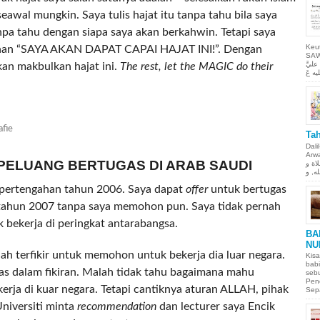
seawal mungkin. Saya tulis hajat itu tanpa tahu bila saya
pa tahu dengan siapa saya akan berkahwin. Tetapi saya
Keu
kinan “SAYA AKAN DAPAT CAPAI HAJAT INI!”. Dengan
SAW Ya
ليَّ
an makbulkan hajat ini.
The rest, let the MAGIC do their
afie
Tah
Dali
Arwah. حمن الحيم
 PELUANG BERTUGAS DI ARAB SAUDI
لاة و
pertengahan tahun 2006. Saya dapat
offer
untuk bertugas
 tahun 2007 tanpa saya memohon pun. Saya tidak pernah
k bekerja di peringkat antarabangsa.
BA
NU
ah terfikir untuk memohon untuk bekerja dia luar negara.
Kisa
babi
tas dalam fikiran. Malah tidak tahu bagaimana mahu
sebu
Pen
ja di kuar negara. Tetapi cantiknya aturan ALLAH, pihak
Sepa
niversiti minta
recommendation
dan lecturer saya Encik