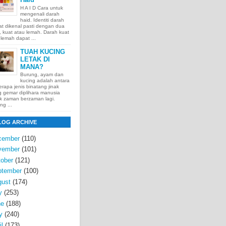
H A I D Cara untuk
mengenali darah
haid. Identiti darah
t dikenal pasti dengan dua
t, kuat atau lemah. Darah kuat
lemah dapat ...
TUAH KUCING
LETAK DI
MANA?
Burung, ayam dan
kucing adalah antara
rapa jenis binatang jinak
 gemar diplihara manusia
k zaman berzaman lagi.
ng ...
LOG ARCHIVE
cember
(110)
vember
(101)
ober
(121)
ptember
(100)
gust
(174)
y
(253)
ne
(188)
y
(240)
il
(173)