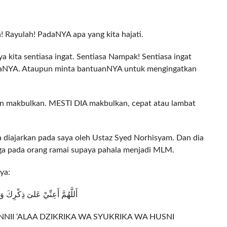
! Rayulah! PadaNYA apa yang kita hajati.
aya kita sentiasa ingat. Sentiasa Nampak! Sentiasa ingat
aNYA. Ataupun minta bantuanNYA untuk mengingatkan
n makbulkan. MESTI DIA makbulkan, cepat atau lambat
 diajarkan pada saya oleh Ustaz Syed Norhisyam. Dan dia
ga pada orang ramai supaya pahala menjadi MLM.
ya:
أَللَّهُمَّ أَعِنِّيْ عَلىَ ذِكْرِكَ
NII ‘ALAA DZIKRIKA WA SYUKRIKA WA HUSNI