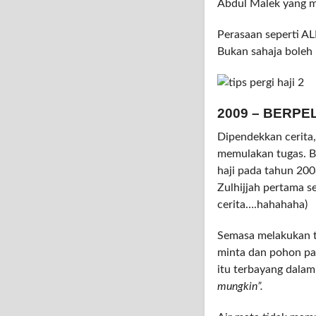
Abdul Malek yang m
Perasaan seperti A
Bukan sahaja boleh 
2009 – BERPE
Dipendekkan cerita
memulakan tugas. Be
haji pada tahun 20
Zulhijjah pertama se
cerita….hahahaha)
Semasa melakukan ta
minta dan pohon pad
itu terbayang dala
mungkin”.