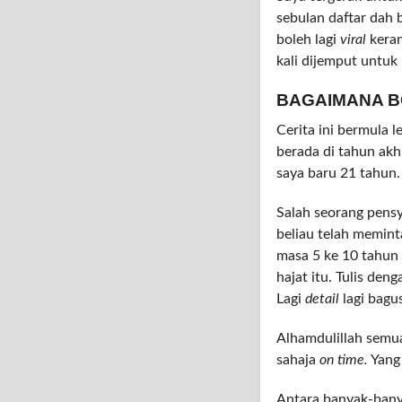
sebulan daftar dah b
boleh lagi
viral
keran
kali dijemput untuk
BAGAIMANA B
Cerita ini bermula 
berada di tahun akh
saya baru 21 tahun.
Salah seorang pens
beliau telah memint
masa 5 ke 10 tahun 
hajat itu. Tulis den
Lagi
detail
lagi bagus
Alhamdulillah semua
sahaja
on time.
Yang
Antara banyak-banya