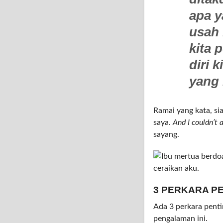
apa y
usah 
kita 
diri 
yang 
Ramai yang kata, si
saya.
And I couldn’t 
sayang.
3 PERKARA PE
Ada 3 perkara pentin
pengalaman ini.