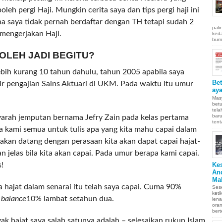
oleh pergi Haji. Mungkin cerita saya dan tips pergi haji ini
a saya tidak pernah berdaftar dengan TH tetapi sudah 2
pali
 mengerjakan Haji.
keda
bumi
OLEH JADI BEGITU?
lebih kurang 10 tahun dahulu, tahun 2005 apabila saya
Be
ir pengajian Sains Aktuari di UKM. Pada waktu itu umur
aya
Masy
betu
tel
baru
yarah jemputan bernama Jefry Zain pada kelas pertama
tent
a kami semua untuk tulis apa yang kita mahu capai dalam
akan datang dengan perasaan kita akan dapat capai hajat-
gan jelas bila kita akan capai. Pada umur berapa kami capai.
!
Ke
An
Ma
 hajat dalam senarai itu telah saya capai. Cuma 90%
Sese
keti
balance
10% lambat setahun dua.
len
oran
bert
k hajat saya salah satunya adalah – selesaikan rukun Islam