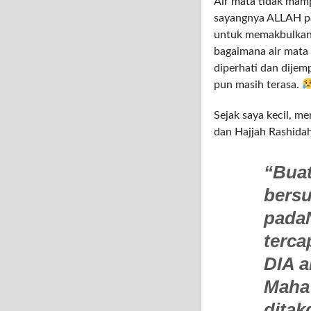
Air mata tidak mamp
sayangnya ALLAH pa
untuk memakbulkan 
bagaimana air mata 
diperhati dan dijem
pun masih terasa.
Sejak saya kecil, m
dan Hajjah Rashidah
“Bua
bers
padaN
terca
DIA a
Maha
ditak