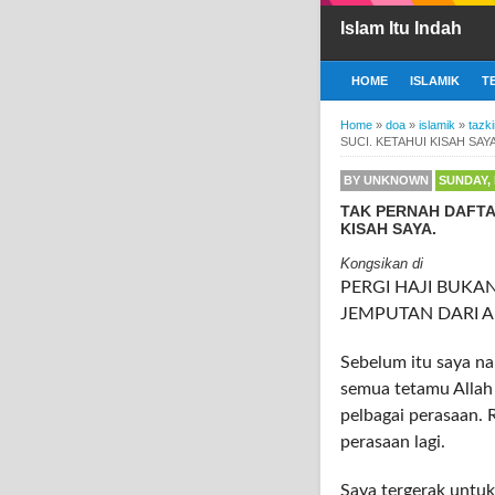
Islam Itu Indah
HOME
ISLAMIK
T
Home
»
doa
»
islamik
»
tazk
SUCI. KETAHUI KISAH SAYA
BY
UNKNOWN
SUNDAY, 
TAK PERNAH DAFTAR
KISAH SAYA.
Kongsikan di
PERGI HAJI BUKA
JEMPUTAN DARI A
Sebelum itu saya n
semua tetamu Allah 
pelbagai perasaan. 
perasaan lagi.
Saya tergerak untu