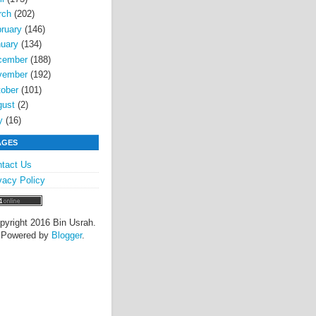
rch
(202)
ruary
(146)
uary
(134)
cember
(188)
vember
(192)
ober
(101)
gust
(2)
y
(16)
AGES
tact Us
 dan
vacy Policy
doa
ta
pyright 2016 Bin Usrah.
Powered by
Blogger
.
g
yang
walau