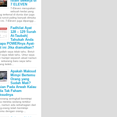
Islam Bekerja di
7 ELEVEN
7-Eleven merupakan
sebuah kedai yang
ng terkenal di dunia dan juga
i runcit paling banyak dimuka
 ini. 7-Eleven juga dipanggi...
Fadhilat Ayat
128 – 129 Surah
At-Taubah|
Tahukah Anda
tapa POWERnya Ayat-
t ini Jika diamalkan?
allah saya tidak tahu. Betul-
l saya tidak tahu. Umur saya
ah hampir separuh abad namun
 sekarang baru saya tahu
ang keleb...
Apakah Maksud
Mimpi Bertemu
Orang yang
Sudah Mati?
sian Pada Arwah Kalau
da Tak Faham
ksudnya
orang seringkali bermimpi
ka mereka sedang tertidur
a, namun ada sebahagian dari
g-orang telah bermimpi
emu dengan orang-...