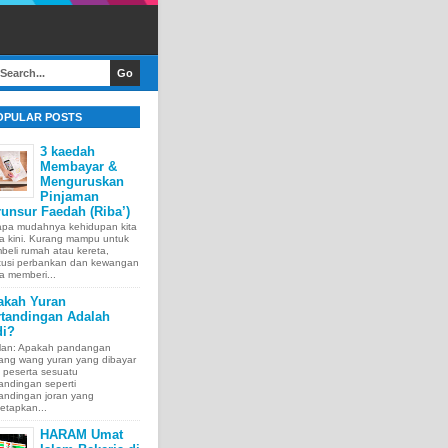
OPULAR POSTS
3 kaedah
Membayar &
Menguruskan
Pinjaman
unsur Faedah (Riba’)
apa mudahnya kehidupan kita
a kini. Kurang mampu untuk
eli rumah atau kereta,
itusi perbankan dan kewangan
a memberi...
akah Yuran
rtandingan Adalah
di?
lan: Apakah pandangan
tang wang yuran yang dibayar
 peserta sesuatu
andingan seperti
andingan joran yang
etapkan...
HARAM Umat