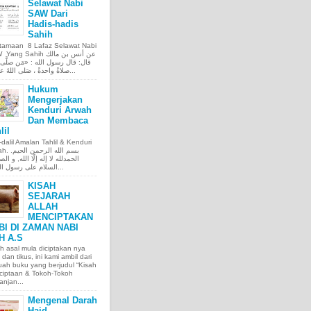
Selawat Nabi
SAW Dari
Hadis-hadis
Sahih
tamaan 8 Lafaz Selawat Nabi
ng Sahih عن أنس بن مالك
قال: قال رسول الله : «مَن صلَّى ع
صلاةً واحدةً ، صَلى اللهُ عليه عَ...
Hukum
Mengerjakan
Kenduri Arwah
Dan Membaca
lil
l-dalil Amalan Tahlil & Kenduri
بسم الله الر.
الحمدلله لا إله إلّا الله, و الص
السلام على رسول الله, و...
KISAH
SEJARAH
ALLAH
MENCIPTAKAN
BI DI ZAMAN NABI
H A.S
h asal mula diciptakan nya
 dan tikus, ini kami ambil dari
ah buku yang berjudul “Kisah
ciptaan & Tokoh-Tokoh
njan...
Mengenal Darah
Haid