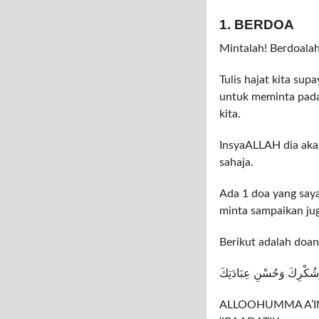
1. BERDOA
Mintalah! Berdoalah
Tulis hajat kita sup
untuk meminta pad
kita.
InsyaALLAH dia aka
sahaja.
Ada 1 doa yang saya
minta sampaikan ju
Berikut adalah doan
 وَشُكْرِكَ وَحُسْنِ عِبَادَتِكَ
ALLOOHUMMA A’IN