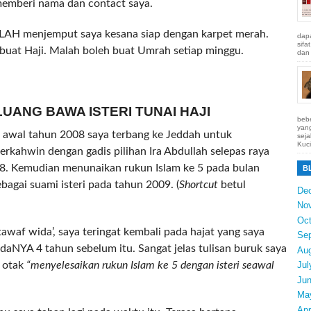
emberi nama dan contact saya.
LLAH menjemput saya kesana siap dengan karpet merah.
dapa
sifa
buat Haji. Malah boleh buat Umrah setiap minggu.
dan 
LUANG BAWA ISTERI TUNAI HAJI
bebe
yang
, awal tahun 2008 saya terbang ke Jeddah untuk
seja
Kuci
rkahwin dengan gadis pilihan Ira Abdullah selepas raya
08. Kemudian menunaikan rukun Islam ke 5 pada bulan
B
bagai suami isteri pada tahun 2009. (
Shortcut
betul
De
No
Oct
waf wida’, saya teringat kembali pada hajat yang saya
Se
aNYA 4 tahun sebelum itu. Sangat jelas tulisan buruk saya
Au
m otak
“menyelesaikan rukun Islam ke 5 dengan isteri seawal
Jul
Ju
Ma
Apr