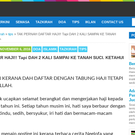
ERKINI
SEMASA
TAZKIRAH
DOA
TIPS
IKLAN
CONTACT US
irah
»
tips
»
TAK PERNAH DAFTAR HAJI!! Tapi DAH 2 KALI SAMPAI KE TANAH
P
.
NOVEMBER 6, 2016
DOA
ISLAMIK
TAZKIRAH
TIPS
 HAJI!! Tapi DAH 2 KALI SAMPAI KE TANAH SUCI. KETAHUI
Ber
Bet
mas
memb
N KERANA DAH DAFTAR DENGAN TABUNG HAJI TETAPI
inst
sedi
LLAH.
Ad
Pe
ak ucapkan selamat berangkat dan mengerjakan haji kepada
Ju
Soa
tahun ini. Setiap tahun musim ini, hati saya berbaur dengan
ten
oleh
Rindu, sedih, bersyukur, iri hati dan bermacam-macam
pert
pert
men
k menaip
posting
ini kerana terbaca cerita Neelofa yang