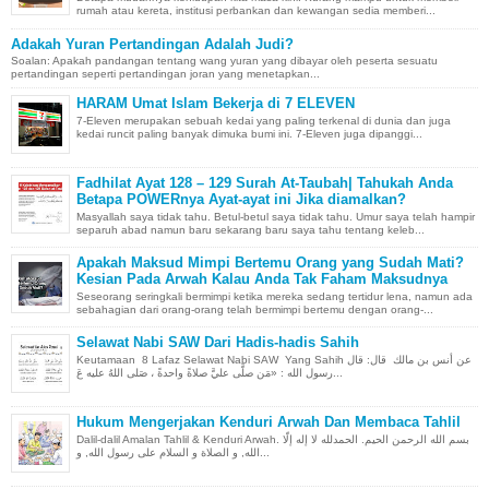
rumah atau kereta, institusi perbankan dan kewangan sedia memberi...
Adakah Yuran Pertandingan Adalah Judi?
Soalan: Apakah pandangan tentang wang yuran yang dibayar oleh peserta sesuatu
pertandingan seperti pertandingan joran yang menetapkan...
HARAM Umat Islam Bekerja di 7 ELEVEN
7-Eleven merupakan sebuah kedai yang paling terkenal di dunia dan juga
kedai runcit paling banyak dimuka bumi ini. 7-Eleven juga dipanggi...
Fadhilat Ayat 128 – 129 Surah At-Taubah| Tahukah Anda
Betapa POWERnya Ayat-ayat ini Jika diamalkan?
Masyallah saya tidak tahu. Betul-betul saya tidak tahu. Umur saya telah hampir
separuh abad namun baru sekarang baru saya tahu tentang keleb...
Apakah Maksud Mimpi Bertemu Orang yang Sudah Mati?
Kesian Pada Arwah Kalau Anda Tak Faham Maksudnya
Seseorang seringkali bermimpi ketika mereka sedang tertidur lena, namun ada
sebahagian dari orang-orang telah bermimpi bertemu dengan orang-...
Selawat Nabi SAW Dari Hadis-hadis Sahih
Keutamaan 8 Lafaz Selawat Nabi SAW Yang Sahih عن أنس بن مالك قال: قال
رسول الله : «مَن صلَّى عليَّ صلاةً واحدةً ، صَلى اللهُ عليه عَ...
Hukum Mengerjakan Kenduri Arwah Dan Membaca Tahlil
Dalil-dalil Amalan Tahlil & Kenduri Arwah. بسم الله الرحمن الحيم. الحمدلله لا إله إلّا
الله, و الصلاة و السلام على رسول الله, و...