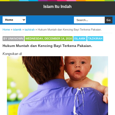
Islam Itu Indah
Home
»
islamik
»
tazkirah
»
Hukum Muntah dan Kencing Bayi Terkena Pakaian.
BY
UNKNOWN
WEDNESDAY, DECEMBER 14, 2016
ISLAMIK
TAZKIRAH
Hukum Muntah dan Kencing Bayi Terkena Pakaian.
Kongsikan di