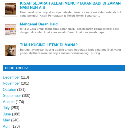
KISAH SEJARAH ALLAH MENCIPTAKAN BABI DI ZAMAN
NABI NUH A.S
Kisah asal mula diciptakan nya babi dan tikus, ini kami ambil dari sebuah buku
yang berjudul “Kisah Penciptaan & Tokoh-Tokoh Sepanjan...
Mengenal Darah Haid
H A I D Cara untuk mengenali darah haid. Identiti darah dapat dikenal pasti
dengan dua sifat, kuat atau lemah. Darah kuat dan lemah dapat ...
TUAH KUCING LETAK DI MANA?
Burung, ayam dan kucing adalah antara beberapa jenis binatang jinak yang
gemar diplihara manusia sejak zaman berzaman lagi. Kucing ...
BLOG ARCHIVE
December
(110)
November
(101)
October
(121)
September
(100)
August
(174)
July
(253)
June
(188)
May
(240)
April
(173)