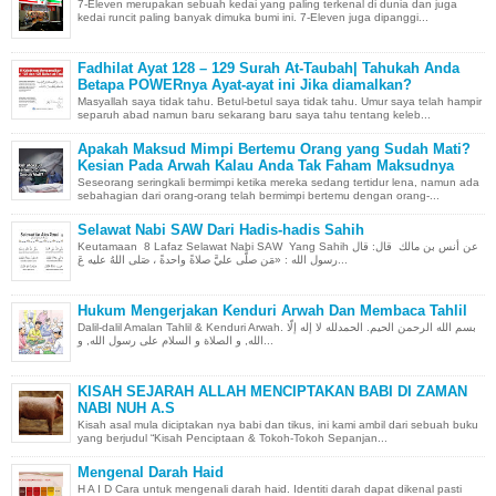
7-Eleven merupakan sebuah kedai yang paling terkenal di dunia dan juga
kedai runcit paling banyak dimuka bumi ini. 7-Eleven juga dipanggi...
Fadhilat Ayat 128 – 129 Surah At-Taubah| Tahukah Anda
Betapa POWERnya Ayat-ayat ini Jika diamalkan?
Masyallah saya tidak tahu. Betul-betul saya tidak tahu. Umur saya telah hampir
separuh abad namun baru sekarang baru saya tahu tentang keleb...
Apakah Maksud Mimpi Bertemu Orang yang Sudah Mati?
Kesian Pada Arwah Kalau Anda Tak Faham Maksudnya
Seseorang seringkali bermimpi ketika mereka sedang tertidur lena, namun ada
sebahagian dari orang-orang telah bermimpi bertemu dengan orang-...
Selawat Nabi SAW Dari Hadis-hadis Sahih
Keutamaan 8 Lafaz Selawat Nabi SAW Yang Sahih عن أنس بن مالك قال: قال
رسول الله : «مَن صلَّى عليَّ صلاةً واحدةً ، صَلى اللهُ عليه عَ...
Hukum Mengerjakan Kenduri Arwah Dan Membaca Tahlil
Dalil-dalil Amalan Tahlil & Kenduri Arwah. بسم الله الرحمن الحيم. الحمدلله لا إله إلّا
الله, و الصلاة و السلام على رسول الله, و...
KISAH SEJARAH ALLAH MENCIPTAKAN BABI DI ZAMAN
NABI NUH A.S
Kisah asal mula diciptakan nya babi dan tikus, ini kami ambil dari sebuah buku
yang berjudul “Kisah Penciptaan & Tokoh-Tokoh Sepanjan...
Mengenal Darah Haid
H A I D Cara untuk mengenali darah haid. Identiti darah dapat dikenal pasti