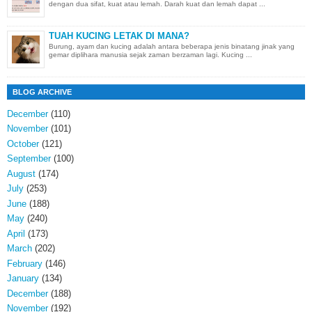
dengan dua sifat, kuat atau lemah. Darah kuat dan lemah dapat ...
TUAH KUCING LETAK DI MANA?
Burung, ayam dan kucing adalah antara beberapa jenis binatang jinak yang
gemar diplihara manusia sejak zaman berzaman lagi. Kucing ...
BLOG ARCHIVE
December
(110)
November
(101)
October
(121)
September
(100)
August
(174)
July
(253)
June
(188)
May
(240)
April
(173)
March
(202)
February
(146)
January
(134)
December
(188)
November
(192)