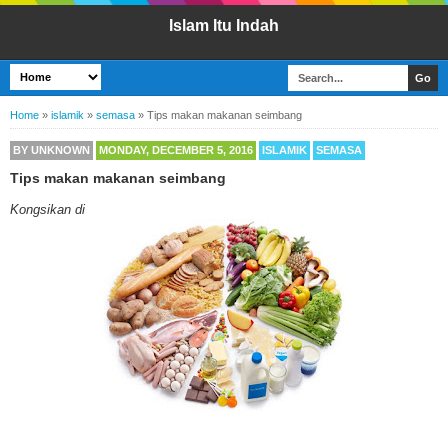
Islam Itu Indah
Home
»
islamik
»
semasa
»
Tips makan makanan seimbang
BY
UNKNOWN
MONDAY, DECEMBER 5, 2016
ISLAMIK
SEMASA
Tips makan makanan seimbang
Kongsikan di