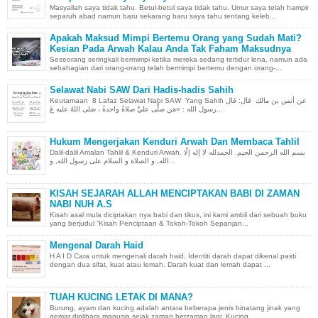
Masyallah saya tidak tahu. Betul-betul saya tidak tahu. Umur saya telah hampir
separuh abad namun baru sekarang baru saya tahu tentang keleb...
Apakah Maksud Mimpi Bertemu Orang yang Sudah Mati?
Kesian Pada Arwah Kalau Anda Tak Faham Maksudnya
Seseorang seringkali bermimpi ketika mereka sedang tertidur lena, namun ada
sebahagian dari orang-orang telah bermimpi bertemu dengan orang-...
Selawat Nabi SAW Dari Hadis-hadis Sahih
Keutamaan 8 Lafaz Selawat Nabi SAW Yang Sahih عن أنس بن مالك قال: قال
رسول الله : «مَن صلَّى عليَّ صلاةً واحدةً ، صَلى اللهُ عليه عَ...
Hukum Mengerjakan Kenduri Arwah Dan Membaca Tahlil
Dalil-dalil Amalan Tahlil & Kenduri Arwah. بسم الله الرحمن الحيم. الحمدلله لا إله إلّا
الله, و الصلاة و السلام على رسول الله, و...
KISAH SEJARAH ALLAH MENCIPTAKAN BABI DI ZAMAN
NABI NUH A.S
Kisah asal mula diciptakan nya babi dan tikus, ini kami ambil dari sebuah buku
yang berjudul “Kisah Penciptaan & Tokoh-Tokoh Sepanjan...
Mengenal Darah Haid
H A I D Cara untuk mengenali darah haid. Identiti darah dapat dikenal pasti
dengan dua sifat, kuat atau lemah. Darah kuat dan lemah dapat ...
TUAH KUCING LETAK DI MANA?
Burung, ayam dan kucing adalah antara beberapa jenis binatang jinak yang
gemar diplihara manusia sejak zaman berzaman lagi. Kucing ...