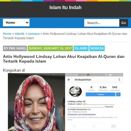
Islam Itu Indah
Home
»
islamik
»
semasa
»
Artis Hollywood Lindsay Lohan Akui Keajaiban Al-Quran dan
Tertarik Kepada Islam
BY
PAK HANG
SUNDAY, JANUARY 15, 2017
ISLAMIK
SEMASA
Artis Hollywood Lindsay Lohan Akui Keajaiban Al-Quran dan
Tertarik Kepada Islam
Kongsikan di