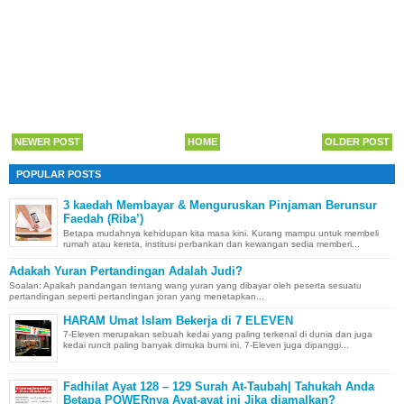
NEWER POST
HOME
OLDER POST
POPULAR POSTS
3 kaedah Membayar & Menguruskan Pinjaman Berunsur
Faedah (Riba’)
Betapa mudahnya kehidupan kita masa kini. Kurang mampu untuk membeli
rumah atau kereta, institusi perbankan dan kewangan sedia memberi...
Adakah Yuran Pertandingan Adalah Judi?
Soalan: Apakah pandangan tentang wang yuran yang dibayar oleh peserta sesuatu
pertandingan seperti pertandingan joran yang menetapkan...
HARAM Umat Islam Bekerja di 7 ELEVEN
7-Eleven merupakan sebuah kedai yang paling terkenal di dunia dan juga
kedai runcit paling banyak dimuka bumi ini. 7-Eleven juga dipanggi...
Fadhilat Ayat 128 – 129 Surah At-Taubah| Tahukah Anda
Betapa POWERnya Ayat-ayat ini Jika diamalkan?