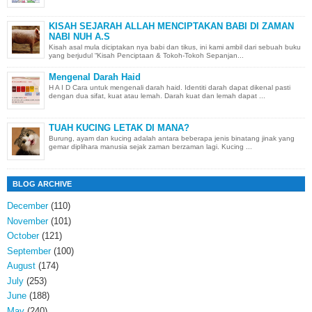
KISAH SEJARAH ALLAH MENCIPTAKAN BABI DI ZAMAN
NABI NUH A.S
Kisah asal mula diciptakan nya babi dan tikus, ini kami ambil dari sebuah buku
yang berjudul “Kisah Penciptaan & Tokoh-Tokoh Sepanjan...
Mengenal Darah Haid
H A I D Cara untuk mengenali darah haid. Identiti darah dapat dikenal pasti
dengan dua sifat, kuat atau lemah. Darah kuat dan lemah dapat ...
TUAH KUCING LETAK DI MANA?
Burung, ayam dan kucing adalah antara beberapa jenis binatang jinak yang
gemar diplihara manusia sejak zaman berzaman lagi. Kucing ...
BLOG ARCHIVE
December
(110)
November
(101)
October
(121)
September
(100)
August
(174)
July
(253)
June
(188)
May
(240)