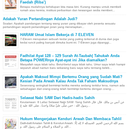
Faedah (Riba’)
Betapa mudahnya kehidupan kita masa kini. Kurang mampu untuk membeli
rumah atau kereta, institusi perbankan dan kewangan sedia memberi...
Adakah Yuran Pertandingan Adalah Judi?
Soalan: Apakah pandangan tentang wang yuran yang dibayar oleh peserta sesuatu
pertandingan seperti pertandingan joran yang menetapkan...
HARAM Umat Islam Bekerja di 7 ELEVEN
7-Eleven merupakan sebuah kedai yang paling terkenal di dunia dan juga
kedai runcit paling banyak dimuka bumi ini. 7-Eleven juga dipanggi...
Fadhilat Ayat 128 – 129 Surah At-Taubah| Tahukah Anda
Betapa POWERnya Ayat-ayat ini Jika diamalkan?
Masyallah saya tidak tahu. Betul-betul saya tidak tahu. Umur saya telah hampir
separuh abad namun baru sekarang baru saya tahu tentang keleb...
Apakah Maksud Mimpi Bertemu Orang yang Sudah Mati?
Kesian Pada Arwah Kalau Anda Tak Faham Maksudnya
Seseorang seringkali bermimpi ketika mereka sedang tertidur lena, namun ada
sebahagian dari orang-orang telah bermimpi bertemu dengan orang-...
Selawat Nabi SAW Dari Hadis-hadis Sahih
Keutamaan 8 Lafaz Selawat Nabi SAW Yang Sahih عن أنس بن مالك قال: قال
رسول الله : «مَن صلَّى عليَّ صلاةً واحدةً ، صَلى اللهُ عليه عَ...
Hukum Mengerjakan Kenduri Arwah Dan Membaca Tahlil
Dalil-dalil Amalan Tahlil & Kenduri Arwah. بسم الله الرحمن الحيم. الحمدلله لا إله إلّا
الله, و الصلاة و السلام على رسول الله, و...