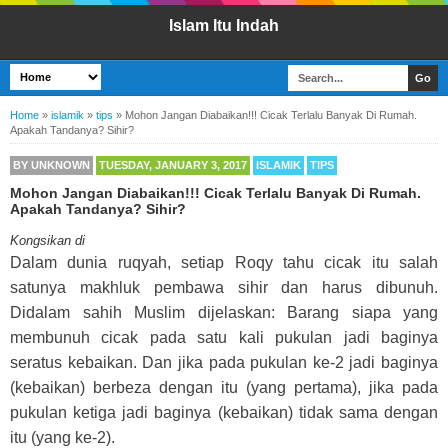
Islam Itu Indah
Home
»
islamik
»
tips
»
Mohon Jangan Diabaikan!!! Cicak Terlalu Banyak Di Rumah.
Apakah Tandanya? Sihir?
BY
UNKNOWN
TUESDAY, JANUARY 3, 2017
ISLAMIK
TIPS
Mohon Jangan Diabaikan!!! Cicak Terlalu Banyak Di Rumah.
Apakah Tandanya? Sihir?
Kongsikan di
Dalam dunia ruqyah, setiap Roqy tahu cicak itu salah
satunya makhluk pembawa sihir dan harus dibunuh.
Didalam sahih Muslim dijelaskan: Barang siapa yang
membunuh cicak pada satu kali pukulan jadi baginya
seratus kebaikan. Dan jika pada pukulan ke-2 jadi baginya
(kebaikan) berbeza dengan itu (yang pertama), jika pada
pukulan ketiga jadi baginya (kebaikan) tidak sama dengan
itu (yang ke-2).