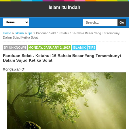
Islam Itu Indah
Home
»
islamik
»
tips
»
Panduan Solat : Ketahui 16 Rahsia Besar Yang Tersembunyi
Dalam Sujud Ketika Solat.
BY
UNKNOWN
MONDAY, JANUARY 2, 2017
ISLAMIK
TIPS
Panduan Solat : Ketahui 16 Rahsia Besar Yang Tersembunyi
Dalam Sujud Ketika Solat.
Kongsikan di