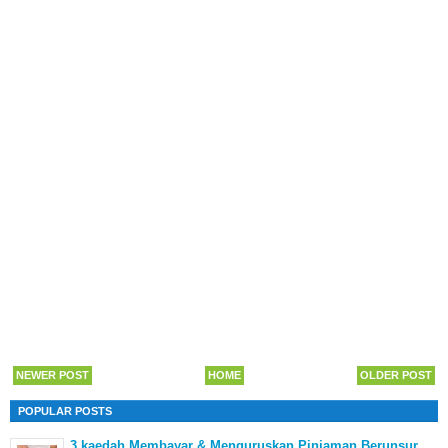
NEWER POST
HOME
OLDER POST
POPULAR POSTS
3 kaedah Membayar & Menguruskan Pinjaman Berunsur