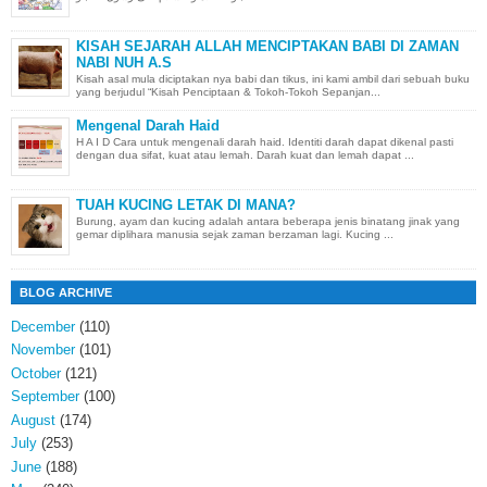
KISAH SEJARAH ALLAH MENCIPTAKAN BABI DI ZAMAN
NABI NUH A.S
Kisah asal mula diciptakan nya babi dan tikus, ini kami ambil dari sebuah buku
yang berjudul “Kisah Penciptaan & Tokoh-Tokoh Sepanjan...
Mengenal Darah Haid
H A I D Cara untuk mengenali darah haid. Identiti darah dapat dikenal pasti
dengan dua sifat, kuat atau lemah. Darah kuat dan lemah dapat ...
TUAH KUCING LETAK DI MANA?
Burung, ayam dan kucing adalah antara beberapa jenis binatang jinak yang
gemar diplihara manusia sejak zaman berzaman lagi. Kucing ...
BLOG ARCHIVE
December
(110)
November
(101)
October
(121)
September
(100)
August
(174)
July
(253)
June
(188)