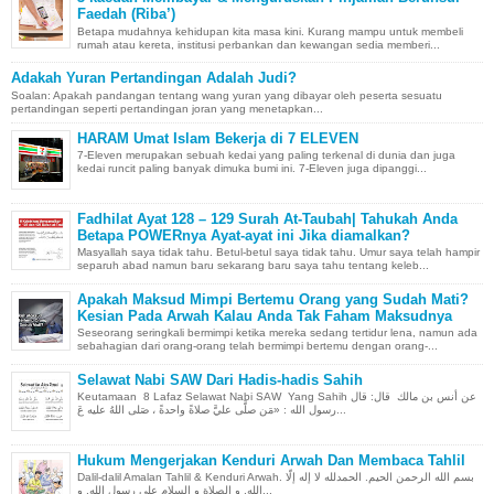
Faedah (Riba’)
Betapa mudahnya kehidupan kita masa kini. Kurang mampu untuk membeli
rumah atau kereta, institusi perbankan dan kewangan sedia memberi...
Adakah Yuran Pertandingan Adalah Judi?
Soalan: Apakah pandangan tentang wang yuran yang dibayar oleh peserta sesuatu
pertandingan seperti pertandingan joran yang menetapkan...
HARAM Umat Islam Bekerja di 7 ELEVEN
7-Eleven merupakan sebuah kedai yang paling terkenal di dunia dan juga
kedai runcit paling banyak dimuka bumi ini. 7-Eleven juga dipanggi...
Fadhilat Ayat 128 – 129 Surah At-Taubah| Tahukah Anda
Betapa POWERnya Ayat-ayat ini Jika diamalkan?
Masyallah saya tidak tahu. Betul-betul saya tidak tahu. Umur saya telah hampir
separuh abad namun baru sekarang baru saya tahu tentang keleb...
Apakah Maksud Mimpi Bertemu Orang yang Sudah Mati?
Kesian Pada Arwah Kalau Anda Tak Faham Maksudnya
Seseorang seringkali bermimpi ketika mereka sedang tertidur lena, namun ada
sebahagian dari orang-orang telah bermimpi bertemu dengan orang-...
Selawat Nabi SAW Dari Hadis-hadis Sahih
Keutamaan 8 Lafaz Selawat Nabi SAW Yang Sahih عن أنس بن مالك قال: قال
رسول الله : «مَن صلَّى عليَّ صلاةً واحدةً ، صَلى اللهُ عليه عَ...
Hukum Mengerjakan Kenduri Arwah Dan Membaca Tahlil
Dalil-dalil Amalan Tahlil & Kenduri Arwah. بسم الله الرحمن الحيم. الحمدلله لا إله إلّا
الله, و الصلاة و السلام على رسول الله, و...