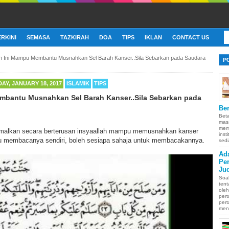
ERKINI
SEMASA
TAZKIRAH
DOA
TIPS
IKLAN
CONTACT US
h Ini Mampu Membantu Musnahkan Sel Barah Kanser..Sila Sebarkan pada Saudara
P
Y, JANUARY 18, 2017
ISLAMIK
TIPS
mbantu Musnahkan Sel Barah Kanser..Sila Sebarkan pada
!
Ber
Bet
mas
memb
iamalkan secara berterusan insyaallah mampu memusnahkan kanser
inst
u membacanya sendiri, boleh sesiapa sahaja untuk membacakannya.
sedi
Ad
Pe
Ju
Soa
ten
oleh
pert
pert
men