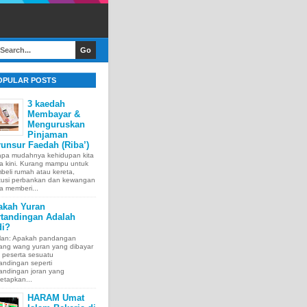
OPULAR POSTS
3 kaedah
Membayar &
Menguruskan
Pinjaman
unsur Faedah (Riba’)
apa mudahnya kehidupan kita
a kini. Kurang mampu untuk
eli rumah atau kereta,
itusi perbankan dan kewangan
a memberi...
akah Yuran
rtandingan Adalah
di?
lan: Apakah pandangan
tang wang yuran yang dibayar
 peserta sesuatu
andingan seperti
andingan joran yang
etapkan...
HARAM Umat