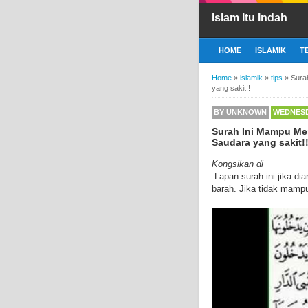
Islam Itu Indah
HOME
ISLAMIK
T
Home
»
islamik
»
tips
»
Sura
yang sakit!!
BY
UNKNOWN
WEDNESDA
Surah Ini Mampu Me
Saudara yang sakit!
Kongsikan di
Lapan surah ini jika d
barah. Jika tidak mamp