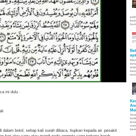
pali
keda
bumi
Be
aya
Masy
betu
tel
baru
tent
 ini dulu :
Ke
An
Ma
li
Sese
keti
len
oran
bert
 dalam botol, setiap kali surah dibaca, tiupkan kepada air. pesakit
iap hari atau sapu atau mandi pada anggota yang terkena barah.