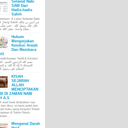
Selawat Nabi
SAW Dari
Hadis-hadis
Sahih
tamaan 8 Lafaz Selawat Nabi
ng Sahih عن أنس بن مالك
قال: قال رسول الله : «مَن صلَّى ع
صلاةً واحدةً ، صَلى اللهُ عليه عَ...
Hukum
Mengerjakan
Kenduri Arwah
Dan Membaca
lil
l-dalil Amalan Tahlil & Kenduri
بسم الله الر.
الحمدلله لا إله إلّا الله, و الص
السلام على رسول الله, و...
KISAH
SEJARAH
ALLAH
MENCIPTAKAN
BI DI ZAMAN NABI
H A.S
h asal mula diciptakan nya
 dan tikus, ini kami ambil dari
ah buku yang berjudul “Kisah
ciptaan & Tokoh-Tokoh
njan...
Mengenal Darah
Haid