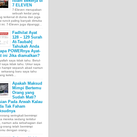
Islam Bekerja di
7 ELEVEN
7-Eleven merupakan
sebuah kedai yang
ng terkenal di dunia dan juga
i runcit paling banyak dimuka
 ini. 7-Eleven juga dipanggi...
Fadhilat Ayat
128 – 129 Surah
At-Taubah|
Tahukah Anda
tapa POWERnya Ayat-
t ini Jika diamalkan?
allah saya tidak tahu. Betul-
l saya tidak tahu. Umur saya
ah hampir separuh abad namun
 sekarang baru saya tahu
ang keleb...
Apakah Maksud
Mimpi Bertemu
Orang yang
Sudah Mati?
sian Pada Arwah Kalau
da Tak Faham
ksudnya
orang seringkali bermimpi
ka mereka sedang tertidur
a, namun ada sebahagian dari
g-orang telah bermimpi
emu dengan orang-...