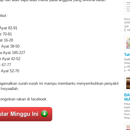
but :
Keu
SAW Ya
ليَّ
Ayat 82-91
t 70-81
at 16-28
’ Ayat 38-50
a Ayat 185-227
Tah
 Ayat 42-52
Dali
Arwah. حمن الحيم
t 67-77
لاة و
 Ayat 52-70
gamalkan surah-surah ini mampu membantu menyembuhkan penyakit
Insyaallah.
BA
kongsikan rakan di facebook.
NU
Kisa
babi
sebu
Pen
Sepa