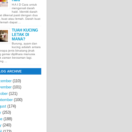
H A I D Cara untuk
mengenali darah
haid. Identiti darah
t dikenal pasti dengan dua
t, kuat atau lemah. Darah kuat
lemah dapat ...
TUAH KUCING
LETAK DI
MANA?
Burung, ayam dan
kucing adalah antara
rapa jenis binatang jinak
 gemar diplihara manusia
k zaman berzaman lagi.
ng ...
LOG ARCHIVE
cember
(110)
vember
(101)
ober
(121)
ptember
(100)
gust
(174)
y
(253)
ne
(188)
y
(240)
il
(173)