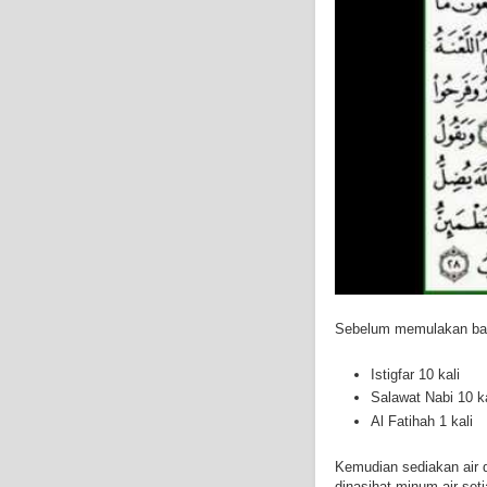
Sebelum memulakan baca
Istigfar 10 kali
Salawat Nabi 10 ka
Al Fatihah 1 kali
Kemudian sediakan air di
dinasihat minum air set