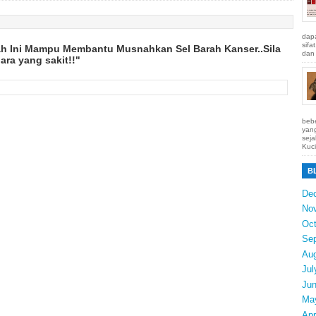
dapa
sifa
ah Ini Mampu Membantu Musnahkan Sel Barah Kanser..Sila
dan 
ra yang sakit!!"
bebe
yang
seja
Kuci
B
De
No
Oct
Se
Au
Jul
Ju
Ma
Apr