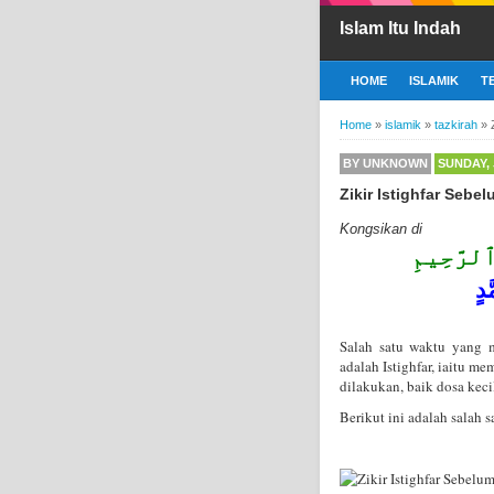
Islam Itu Indah
HOME
ISLAMIK
T
Home
»
islamik
»
tazkirah
»
BY
UNKNOWN
SUNDAY, 
Zikir Istighfar Sebe
Kongsikan di
رَّحِيمِ
دٍ
Salah satu waktu yang 
adalah Istighfar, iaitu memohon keampunan 
dilakukan, baik dosa keci
Berikut ini adalah salah s