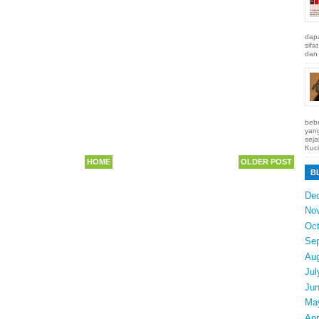
dapa
sifa
dan 
bebe
yang
seja
Kuci
HOME
OLDER POST
B
De
No
Oct
Se
Au
Jul
Ju
Ma
Apr