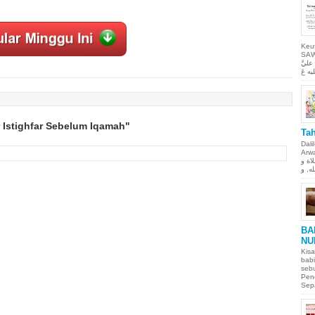
Keu
SAW Ya
ليَّ
r Istighfar Sebelum Iqamah"
Tah
Dali
Arwah. حمن الحيم
لاة و
BA
NU
Kisa
babi
sebu
Pen
Sepa