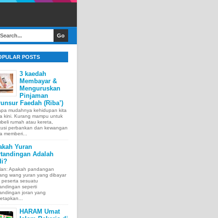
OPULAR POSTS
3 kaedah
Membayar &
Menguruskan
Pinjaman
unsur Faedah (Riba’)
apa mudahnya kehidupan kita
a kini. Kurang mampu untuk
eli rumah atau kereta,
itusi perbankan dan kewangan
a memberi...
akah Yuran
rtandingan Adalah
di?
lan: Apakah pandangan
tang wang yuran yang dibayar
 peserta sesuatu
andingan seperti
andingan joran yang
etapkan...
HARAM Umat