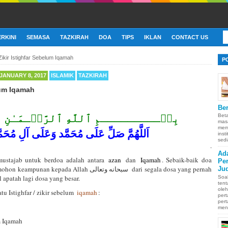
ERKINI
SEMASA
TAZKIRAH
DOA
TIPS
IKLAN
CONTACT US
Zikir Istighfar Sebelum Iqamah
P
JANUARY 8, 2017
ISLAMIK
TAZKIRAH
lum Iqamah
Ber
بِسۡـــــــــمِ ٱللَّهِ ٱلرَّحۡـمَـٰنِ ٱل
Bet
mas
memb
اَللَّهُمَّ صَلِّ عَلَى مُحَمَّد وَعَلَى آلِ مُحَمَّ
inst
sedi
.
Ad
mustajab untuk berdoa adalah antara
azan
dan
Iqamah
. Sebaik-baik doa
Pe
kepada Allah سبحانه وتعالى dari segala dosa yang pernah
Ju
l apatah lagi dosa yang besar.
Soa
ten
oleh
atu Istighfar / zikir sebelum
iqamah
:
pert
pert
men