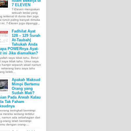
Islam Bekerja di
7 ELEVEN
7-Eleven merupakan
sebuah kedai yang
ng terkenal di dunia dan juga
i runcit paling banyak dimuka
 ini. 7-Eleven juga dipanggi...
Fadhilat Ayat
128 – 129 Surah
At-Taubah|
Tahukah Anda
tapa POWERnya Ayat-
t ini Jika diamalkan?
allah saya tidak tahu. Betul-
l saya tidak tahu. Umur saya
ah hampir separuh abad namun
 sekarang baru saya tahu
ang keleb...
Apakah Maksud
Mimpi Bertemu
Orang yang
Sudah Mati?
sian Pada Arwah Kalau
da Tak Faham
ksudnya
orang seringkali bermimpi
ka mereka sedang tertidur
a, namun ada sebahagian dari
g-orang telah bermimpi
emu dengan orang-...