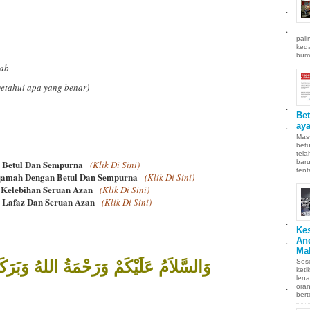
.
.
pali
keda
bumi
wab
etahui apa yang benar)
.
Be
.
aya
Masy
betu
tel
 Betul Dan Sempurna
baru
(Klik Di Sini)
tent
qamah Dengan Betul Dan Sempurna
(Klik Di Sini)
 Kelebihan Seruan Azan
(Klik Di Sini)
 Lafaz Dan Seruan Azan
(Klik Di Sini)
.
Ke
.
An
Ma
وَالسَّلاَمُ عَلَيْكَمْ وَرَحْمَةُ اللهُ وَبَرَكَ
Sese
keti
len
.
oran
bert