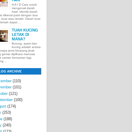
H A I D Cara untuk
mengenali darah
haid. Identiti darah
t dikenal pasti dengan dua
t, kuat atau lemah. Darah kuat
lemah dapat ...
TUAH KUCING
LETAK DI
MANA?
Burung, ayam dan
kucing adalah antara
rapa jenis binatang jinak
 gemar diplihara manusia
k zaman berzaman lagi.
ng ...
LOG ARCHIVE
cember
(110)
vember
(101)
ober
(121)
ptember
(100)
gust
(174)
y
(253)
ne
(188)
y
(240)
il
(173)