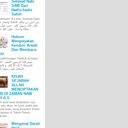
Selawat Nabi
SAW Dari
Hadis-hadis
Sahih
tamaan 8 Lafaz Selawat Nabi
ng Sahih عن أنس بن مالك
قال: قال رسول الله : «مَن صلَّى ع
صلاةً واحدةً ، صَلى اللهُ عليه عَ...
Hukum
Mengerjakan
Kenduri Arwah
Dan Membaca
lil
l-dalil Amalan Tahlil & Kenduri
بسم الله الر.
الحمدلله لا إله إلّا الله, و الص
السلام على رسول الله, و...
KISAH
SEJARAH
ALLAH
MENCIPTAKAN
BI DI ZAMAN NABI
H A.S
h asal mula diciptakan nya
 dan tikus, ini kami ambil dari
ah buku yang berjudul “Kisah
ciptaan & Tokoh-Tokoh
njan...
Mengenal Darah
Haid