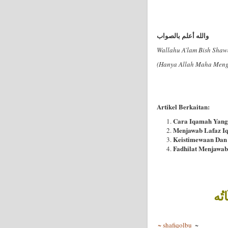
والله أعلم بالصواب
Wallahu A’lam Bish Sha
(Hanya Allah Maha Meng
Artikel Berkaitan:
Cara Iqamah Yang
Menjawab Lafaz I
Keistimewaan Dan
Fadhilat Menjawab
اتُه
~ shafiqolbu
~