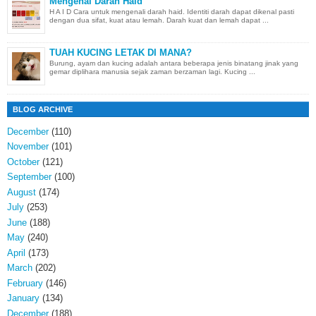
Mengenal Darah Haid
H A I D Cara untuk mengenali darah haid. Identiti darah dapat dikenal pasti
dengan dua sifat, kuat atau lemah. Darah kuat dan lemah dapat ...
TUAH KUCING LETAK DI MANA?
Burung, ayam dan kucing adalah antara beberapa jenis binatang jinak yang
gemar diplihara manusia sejak zaman berzaman lagi. Kucing ...
BLOG ARCHIVE
December
(110)
November
(101)
October
(121)
September
(100)
August
(174)
July
(253)
June
(188)
May
(240)
April
(173)
March
(202)
February
(146)
January
(134)
December
(188)