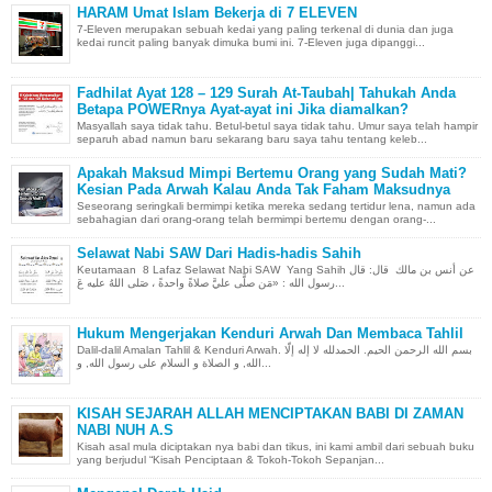
HARAM Umat Islam Bekerja di 7 ELEVEN
7-Eleven merupakan sebuah kedai yang paling terkenal di dunia dan juga
kedai runcit paling banyak dimuka bumi ini. 7-Eleven juga dipanggi...
Fadhilat Ayat 128 – 129 Surah At-Taubah| Tahukah Anda
Betapa POWERnya Ayat-ayat ini Jika diamalkan?
Masyallah saya tidak tahu. Betul-betul saya tidak tahu. Umur saya telah hampir
separuh abad namun baru sekarang baru saya tahu tentang keleb...
Apakah Maksud Mimpi Bertemu Orang yang Sudah Mati?
Kesian Pada Arwah Kalau Anda Tak Faham Maksudnya
Seseorang seringkali bermimpi ketika mereka sedang tertidur lena, namun ada
sebahagian dari orang-orang telah bermimpi bertemu dengan orang-...
Selawat Nabi SAW Dari Hadis-hadis Sahih
Keutamaan 8 Lafaz Selawat Nabi SAW Yang Sahih عن أنس بن مالك قال: قال
رسول الله : «مَن صلَّى عليَّ صلاةً واحدةً ، صَلى اللهُ عليه عَ...
Hukum Mengerjakan Kenduri Arwah Dan Membaca Tahlil
Dalil-dalil Amalan Tahlil & Kenduri Arwah. بسم الله الرحمن الحيم. الحمدلله لا إله إلّا
الله, و الصلاة و السلام على رسول الله, و...
KISAH SEJARAH ALLAH MENCIPTAKAN BABI DI ZAMAN
NABI NUH A.S
Kisah asal mula diciptakan nya babi dan tikus, ini kami ambil dari sebuah buku
yang berjudul “Kisah Penciptaan & Tokoh-Tokoh Sepanjan...