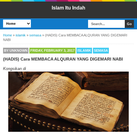
Islam Itu Indah
Home
»
islamik
»
semasa
»
(HADIS) Cara MEMBACA ALQURAN YANG DIGEMARI
NABI
BY
UNKNOWN
FRIDAY, FEBRUARY 3, 2017
ISLAMIK
SEMASA
(HADIS) Cara MEMBACA ALQURAN YANG DIGEMARI NABI
Kongsikan di