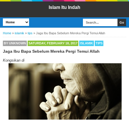
Islam Itu Indah
Home
»
islamik
»
tips
»
Jaga Ibu Bapa Sebelum Mereka Pergi Temui Allah
BY
UNKNOWN
SATURDAY, FEBRUARY 18, 2017
ISLAMIK
TIPS
Jaga Ibu Bapa Sebelum Mereka Pergi Temui Allah
Kongsikan di