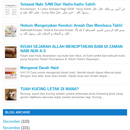
Selawat Nabi SAW Dari Hadis-hadis Sahih
Keutamaan 8 Lafaz Selawat Nabi SAW Yang Sahih عن أنس بن مالك قال: قال
رسول الله : «مَن صلَّى عليَّ صلاةً واحدةً ، صَلى اللهُ عليه عَ...
Hukum Mengerjakan Kenduri Arwah Dan Membaca Tahlil
Dalil-dalil Amalan Tahlil & Kenduri Arwah. بسم الله الرحمن الحيم. الحمدلله لا إله إلّا
الله, و الصلاة و السلام على رسول الله, و...
KISAH SEJARAH ALLAH MENCIPTAKAN BABI DI ZAMAN
NABI NUH A.S
Kisah asal mula diciptakan nya babi dan tikus, ini kami ambil dari sebuah buku
yang berjudul “Kisah Penciptaan & Tokoh-Tokoh Sepanjan...
Mengenal Darah Haid
H A I D Cara untuk mengenali darah haid. Identiti darah dapat dikenal pasti
dengan dua sifat, kuat atau lemah. Darah kuat dan lemah dapat ...
TUAH KUCING LETAK DI MANA?
Burung, ayam dan kucing adalah antara beberapa jenis binatang jinak yang
gemar diplihara manusia sejak zaman berzaman lagi. Kucing ...
BLOG ARCHIVE
December
(110)
November
(101)