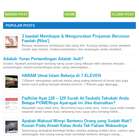
NEWER POST
HOME
OLDER POST
POPULAR POSTS
3 kaedah Membayar & Menguruskan Pinjaman Berunsur
Faedah (Riba’)
Betapa mudahnya kehidupan kita masa kini. Kurang mampu untuk membeli
rumah atau kereta, institusi perbankan dan kewangan sedia memberi...
Adakah Yuran Pertandingan Adalah Judi?
Soalan: Apakah pandangan tentang wang yuran yang dibayar oleh peserta sesuatu
pertandingan seperti pertandingan joran yang menetapkan...
HARAM Umat Islam Bekerja di 7 ELEVEN
7-Eleven merupakan sebuah kedai yang paling terkenal di dunia dan juga
kedai runcit paling banyak dimuka bumi ini. 7-Eleven juga dipanggi...
Fadhilat Ayat 128 – 129 Surah At-Taubah| Tahukah Anda
Betapa POWERnya Ayat-ayat ini Jika diamalkan?
Masyallah saya tidak tahu. Betul-betul saya tidak tahu. Umur saya telah hampir
separuh abad namun baru sekarang baru saya tahu tentang keleb...
Apakah Maksud Mimpi Bertemu Orang yang Sudah Mati?
Kesian Pada Arwah Kalau Anda Tak Faham Maksudnya
Seseorang seringkali bermimpi ketika mereka sedang tertidur lena, namun ada
sebahagian dari orang-orang telah bermimpi bertemu dengan orang-...