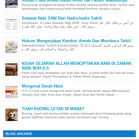
Kesian Pada Arwah Kalau Anda Tak Faham Maksudnya
Seseorang seringkali bermimpi ketika mereka sedang tertidur lena, namun ada
sebahagian dari orang-orang telah bermimpi bertemu dengan orang-...
Selawat Nabi SAW Dari Hadis-hadis Sahih
Keutamaan 8 Lafaz Selawat Nabi SAW Yang Sahih عن أنس بن مالك قال: قال
رسول الله : «مَن صلَّى عليَّ صلاةً واحدةً ، صَلى اللهُ عليه عَ...
Hukum Mengerjakan Kenduri Arwah Dan Membaca Tahlil
Dalil-dalil Amalan Tahlil & Kenduri Arwah. بسم الله الرحمن الحيم. الحمدلله لا إله إلّا
الله, و الصلاة و السلام على رسول الله, و...
KISAH SEJARAH ALLAH MENCIPTAKAN BABI DI ZAMAN
NABI NUH A.S
Kisah asal mula diciptakan nya babi dan tikus, ini kami ambil dari sebuah buku
yang berjudul “Kisah Penciptaan & Tokoh-Tokoh Sepanjan...
Mengenal Darah Haid
H A I D Cara untuk mengenali darah haid. Identiti darah dapat dikenal pasti
dengan dua sifat, kuat atau lemah. Darah kuat dan lemah dapat ...
TUAH KUCING LETAK DI MANA?
Burung, ayam dan kucing adalah antara beberapa jenis binatang jinak yang
gemar diplihara manusia sejak zaman berzaman lagi. Kucing ...
BLOG ARCHIVE