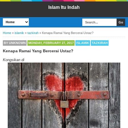
Islam Itu Indah
Home
»
islamik
»
tazkirah
»
Kenapa Ramai Yang Bercerai Ustaz?
BY
UNKNOWN
MONDAY, FEBRUARY 27, 2017
ISLAMIK
TAZKIRAH
Kenapa Ramai Yang Bercerai Ustaz?
Kongsikan di