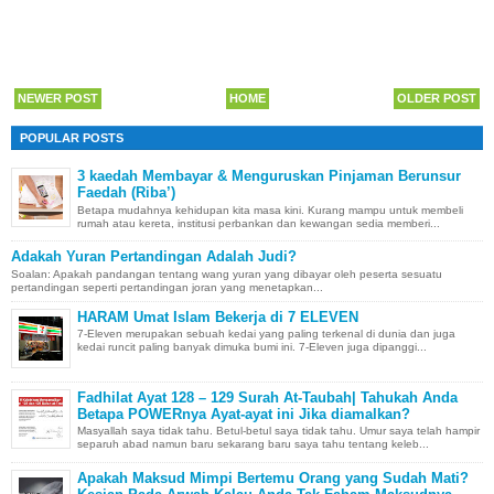
NEWER POST
HOME
OLDER POST
POPULAR POSTS
3 kaedah Membayar & Menguruskan Pinjaman Berunsur
Faedah (Riba’)
Betapa mudahnya kehidupan kita masa kini. Kurang mampu untuk membeli
rumah atau kereta, institusi perbankan dan kewangan sedia memberi...
Adakah Yuran Pertandingan Adalah Judi?
Soalan: Apakah pandangan tentang wang yuran yang dibayar oleh peserta sesuatu
pertandingan seperti pertandingan joran yang menetapkan...
HARAM Umat Islam Bekerja di 7 ELEVEN
7-Eleven merupakan sebuah kedai yang paling terkenal di dunia dan juga
kedai runcit paling banyak dimuka bumi ini. 7-Eleven juga dipanggi...
Fadhilat Ayat 128 – 129 Surah At-Taubah| Tahukah Anda
Betapa POWERnya Ayat-ayat ini Jika diamalkan?
Masyallah saya tidak tahu. Betul-betul saya tidak tahu. Umur saya telah hampir
separuh abad namun baru sekarang baru saya tahu tentang keleb...
Apakah Maksud Mimpi Bertemu Orang yang Sudah Mati?