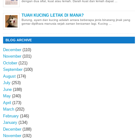
dengan dua sifat, kuat atau lemah. Darah kuat dan lemah dapat ...
TUAH KUCING LETAK DI MANA?
Burung, ayam dan kucing adalah antara beberapa jenis binatang jinak yang
gemar diplihara manusia sejak zaman berzaman lagi. Kucing ...
BLOG ARCHIVE
December
(110)
November
(101)
October
(121)
September
(100)
August
(174)
July
(253)
June
(188)
May
(240)
April
(173)
March
(202)
February
(146)
January
(134)
December
(188)
November
(192)