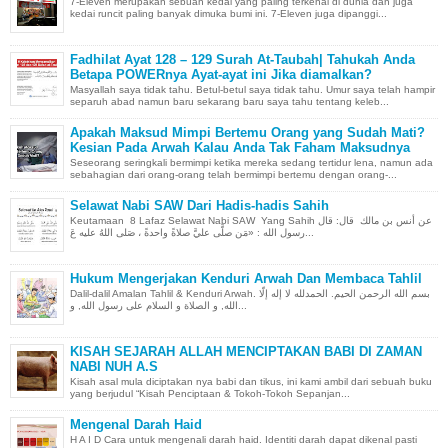
7-Eleven merupakan sebuah kedai yang paling terkenal di dunia dan juga
kedai runcit paling banyak dimuka bumi ini. 7-Eleven juga dipanggi...
Fadhilat Ayat 128 – 129 Surah At-Taubah| Tahukah Anda
Betapa POWERnya Ayat-ayat ini Jika diamalkan?
Masyallah saya tidak tahu. Betul-betul saya tidak tahu. Umur saya telah hampir
separuh abad namun baru sekarang baru saya tahu tentang keleb...
Apakah Maksud Mimpi Bertemu Orang yang Sudah Mati?
Kesian Pada Arwah Kalau Anda Tak Faham Maksudnya
Seseorang seringkali bermimpi ketika mereka sedang tertidur lena, namun ada
sebahagian dari orang-orang telah bermimpi bertemu dengan orang-...
Selawat Nabi SAW Dari Hadis-hadis Sahih
Keutamaan 8 Lafaz Selawat Nabi SAW Yang Sahih عن أنس بن مالك قال: قال
رسول الله : «مَن صلَّى عليَّ صلاةً واحدةً ، صَلى اللهُ عليه عَ...
Hukum Mengerjakan Kenduri Arwah Dan Membaca Tahlil
Dalil-dalil Amalan Tahlil & Kenduri Arwah. بسم الله الرحمن الحيم. الحمدلله لا إله إلّا
الله, و الصلاة و السلام على رسول الله, و...
KISAH SEJARAH ALLAH MENCIPTAKAN BABI DI ZAMAN
NABI NUH A.S
Kisah asal mula diciptakan nya babi dan tikus, ini kami ambil dari sebuah buku
yang berjudul “Kisah Penciptaan & Tokoh-Tokoh Sepanjan...
Mengenal Darah Haid
H A I D Cara untuk mengenali darah haid. Identiti darah dapat dikenal pasti