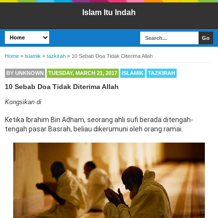
Islam Itu Indah
Home
»
islamik
»
tazkirah
»
10 Sebab Doa Tidak Diterima Allah
BY
UNKNOWN
TUESDAY, MARCH 21, 2017
ISLAMIK
TAZKIRAH
10 Sebab Doa Tidak Diterima Allah
Kongsikan di
Ketika Ibrahim Bin Adham, seorang ahli sufi berada ditengah-
tengah pasar Basrah, beliau dikerumuni oleh orang ramai.