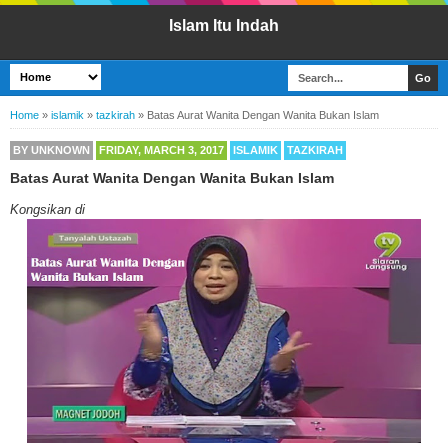
Islam Itu Indah
Home
»
islamik
»
tazkirah
»
Batas Aurat Wanita Dengan Wanita Bukan Islam
BY
UNKNOWN
FRIDAY, MARCH 3, 2017
ISLAMIK
TAZKIRAH
Batas Aurat Wanita Dengan Wanita Bukan Islam
Kongsikan di