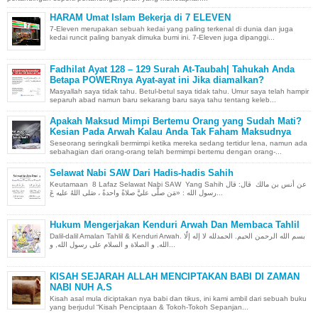
HARAM Umat Islam Bekerja di 7 ELEVEN
7-Eleven merupakan sebuah kedai yang paling terkenal di dunia dan juga
kedai runcit paling banyak dimuka bumi ini. 7-Eleven juga dipanggi...
Fadhilat Ayat 128 – 129 Surah At-Taubah| Tahukah Anda
Betapa POWERnya Ayat-ayat ini Jika diamalkan?
Masyallah saya tidak tahu. Betul-betul saya tidak tahu. Umur saya telah hampir
separuh abad namun baru sekarang baru saya tahu tentang keleb...
Apakah Maksud Mimpi Bertemu Orang yang Sudah Mati?
Kesian Pada Arwah Kalau Anda Tak Faham Maksudnya
Seseorang seringkali bermimpi ketika mereka sedang tertidur lena, namun ada
sebahagian dari orang-orang telah bermimpi bertemu dengan orang-...
Selawat Nabi SAW Dari Hadis-hadis Sahih
Keutamaan 8 Lafaz Selawat Nabi SAW Yang Sahih عن أنس بن مالك قال: قال
رسول الله : «مَن صلَّى عليَّ صلاةً واحدةً ، صَلى اللهُ عليه عَ...
Hukum Mengerjakan Kenduri Arwah Dan Membaca Tahlil
Dalil-dalil Amalan Tahlil & Kenduri Arwah. بسم الله الرحمن الحيم. الحمدلله لا إله إلّا
الله, و الصلاة و السلام على رسول الله, و...
KISAH SEJARAH ALLAH MENCIPTAKAN BABI DI ZAMAN
NABI NUH A.S
Kisah asal mula diciptakan nya babi dan tikus, ini kami ambil dari sebuah buku
yang berjudul “Kisah Penciptaan & Tokoh-Tokoh Sepanjan...