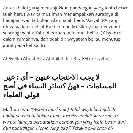
Antara bukti yang menunjukkan pandangan yang lebih benar
ialah harus wanita muslimah menampakkan auratnya di
hadapan wanita bukan islam ialah hadis ‘Aisyah RA yang
diriwayatkan oleh al-Bukhari dan Muslim yang menyebut
seorang wanita Yahudi pernah menemui beliau (‘Aisyah) di
dalam rumahnya, dan tidak diriwayatkan beliau menutup
aurat pada ketika itu.
Al-Syeikh Abdul Aziz Abdullah bin Baz RH menyebut:
لا يجب الاحتجاب عنهن – أي : غير
المسلمات – فهنَّ كسائر النساء في أصح
قولي العلماء
Mafhumnya:
“(Wanita muslimah) Tidak wajib berhijab di
hadapan wanita bukan islam, mereka adalah sama seperti
wanita lainnya berdasarkan pandangan yang lebih benar dari
dua pandangan ulama yang ada.”
(
Fatawa al-Mar’ah al-