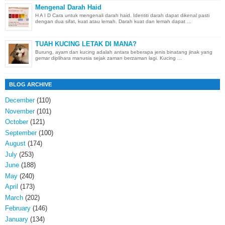
Mengenal Darah Haid
H A I D Cara untuk mengenali darah haid. Identiti darah dapat dikenal pasti
dengan dua sifat, kuat atau lemah. Darah kuat dan lemah dapat ...
TUAH KUCING LETAK DI MANA?
Burung, ayam dan kucing adalah antara beberapa jenis binatang jinak yang
gemar diplihara manusia sejak zaman berzaman lagi. Kucing ...
BLOG ARCHIVE
December
(110)
November
(101)
October
(121)
September
(100)
August
(174)
July
(253)
June
(188)
May
(240)
April
(173)
March
(202)
February
(146)
January
(134)