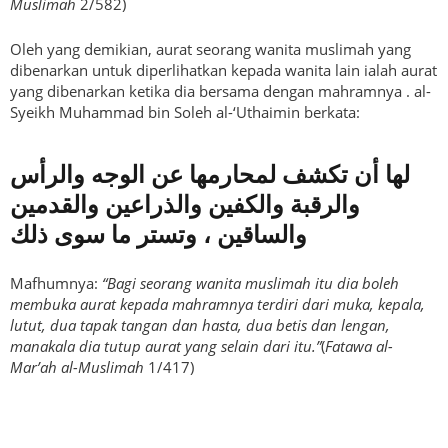
Muslimah
2/582)
Oleh yang demikian, aurat seorang wanita muslimah yang
dibenarkan untuk diperlihatkan kepada wanita lain ialah aurat
yang dibenarkan ketika dia bersama dengan mahramnya . al-
Syeikh Muhammad bin Soleh al-‘Uthaimin berkata:
لها أن تكشف لمحارمها عن الوجه والرأس
والرقبة والكفين والذراعين والقدمين
والساقين ، وتستر ما سوى ذلك
Mafhumnya:
“Bagi seorang wanita muslimah itu dia boleh
membuka aurat kepada mahramnya terdiri dari muka, kepala,
lutut, dua tapak tangan dan hasta, dua betis dan lengan,
manakala dia tutup aurat yang selain dari itu.”
(
Fatawa al-
Mar’ah al-Muslimah
1/417)