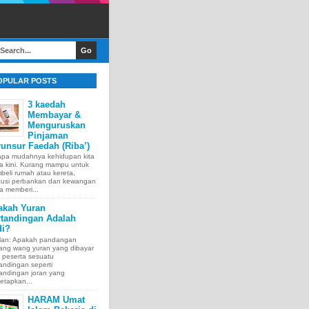
OPULAR POSTS
3 kaedah
Membayar &
Menguruskan
Pinjaman
unsur Faedah (Riba’)
apa mudahnya kehidupan kita
a kini. Kurang mampu untuk
eli rumah atau kereta,
itusi perbankan dan kewangan
a memberi...
akah Yuran
rtandingan Adalah
di?
lan: Apakah pandangan
tang wang yuran yang dibayar
 peserta sesuatu
andingan seperti
andingan joran yang
etapkan...
HARAM Umat