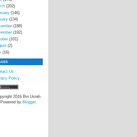
rch
(202)
ruary
(146)
uary
(134)
cember
(188)
vember
(192)
ober
(101)
gust
(2)
y
(16)
AGES
tact Us
vacy Policy
pyright 2016 Bin Usrah.
Powered by
Blogger
.