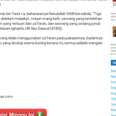
.
ar bin Yasir r.a, bahwasanya Rasulullah SAW bersabda, “Tiga
dapa
sifa
 didekati malaikat, mayat orang kafir, seorang yang berlebihan
dan 
yang terbuat dari za’faran, dan seorang yang sedang junub
(Hasan lighairhi, HR Abu Dawud [4180]).
ang lelaki menggunakan za’faran pada pakaiannya, badannya
 yang dicelup warna kuning kerana itu semua adalah wangian
bebe
.
yang
seja
Kuci
B
De
No
Oct
Se
Au
nas.com
Jul
Ju
Ma
Apr