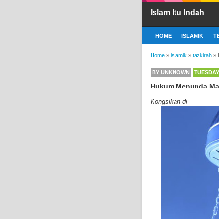
Islam Itu Indah
HOME
ISLAMIK
T
Home
»
islamik
»
tazkirah
»
BY
UNKNOWN
TUESDAY,
Hukum Menunda Man
Kongsikan di