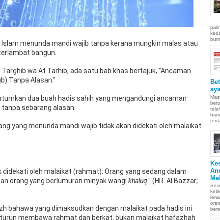
pali
keda
bumi
t Islam menunda mandi wajib tanpa kerana mungkin malas atau
terlambat bangun.
 Targhib wa At Tarhib, ada satu bab khas bertajuk, "Ancaman
b) Tanpa Alasan."
Be
aya
Masy
cantumkan dua buah hadis sahih yang mengandungi ancaman
betu
tanpa sebarang alasan.
tel
baru
tent
g yang menunda mandi wajib tidak akan didekati oleh malaikat
Ke
An
k didekati oleh malaikat (rahmat): Orang yang sedang dalam
Ma
dan orang yang berlumuran minyak wangi
khaluq
." (HR. Al Bazzar;
Sese
keti
len
oran
fizh bahawa yang dimaksudkan dengan malaikat pada hadis ini
bert
 turun membawa rahmat dan berkat, bukan malaikat hafazhah