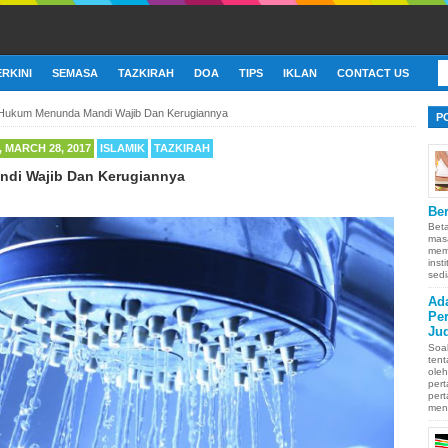
ERKINI
SEMASA
TAZKIRAH
DOA
TIPS
IKLAN
CONTACT US
Hukum Menunda Mandi Wajib Dan Kerugiannya
P
 MARCH 28, 2017
ISLAMIK
TAZKIRAH
di Wajib Dan Kerugiannya
Ber
Bet
mas
memb
inst
sedi
Ad
Pe
Ju
Soa
ten
oleh
pert
pert
men