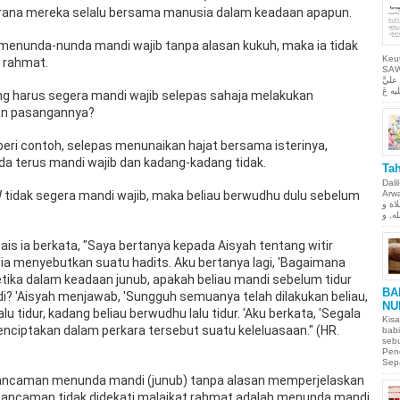
rana mereka selalu bersama manusia dalam keadaan apapun.
g menunda-nunda mandi wajib tanpa alasan kukuh, maka ia tidak
Keu
t rahmat.
SAW Ya
ليَّ
ng harus segera mandi wajib selepas sahaja melakukan
an pasangannya?
ri contoh, selepas menunaikan hajat bersama isterinya,
a terus mandi wajib dan kadang-kadang tidak.
Tah
Dali
Arwah. حمن الحيم
W tidak segera mandi wajib, maka beliau berwudhu dulu sebelum
لاة و
Qais ia berkata, "Saya bertanya kepada Aisyah tentang witir
dia menyebutkan suatu hadits. Aku bertanya lagi, 'Bagaimana
etika dalam keadaan junub, apakah beliau mandi sebelum tidur
BA
i? 'Aisyah menjawab, 'Sungguh semuanya telah dilakukan beliau,
NU
lu tidur, kadang beliau berwudhu lalu tidur. 'Aku berkata, 'Segala
Kisa
menciptakan dalam perkara tersebut suatu keleluasaan." (HR.
babi
sebu
Pen
Sepa
b ancaman menunda mandi (junub) tanpa alasan memperjelaskan
 ancaman tidak didekati malaikat rahmat adalah menunda mandi