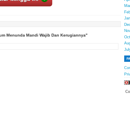
Ma
Feb
Jan
De
No
um Menunda Mandi Wajib Dan Kerugiannya"
Oct
Au
Jul
P
Con
Pri
Co