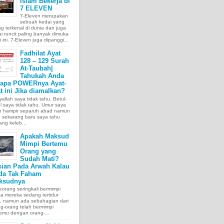
Islam Bekerja di
7 ELEVEN
7-Eleven merupakan
sebuah kedai yang
ng terkenal di dunia dan juga
i runcit paling banyak dimuka
 ini. 7-Eleven juga dipanggi...
Fadhilat Ayat
128 – 129 Surah
At-Taubah|
Tahukah Anda
tapa POWERnya Ayat-
t ini Jika diamalkan?
allah saya tidak tahu. Betul-
l saya tidak tahu. Umur saya
ah hampir separuh abad namun
 sekarang baru saya tahu
ang keleb...
Apakah Maksud
Mimpi Bertemu
Orang yang
Sudah Mati?
sian Pada Arwah Kalau
da Tak Faham
ksudnya
orang seringkali bermimpi
ka mereka sedang tertidur
a, namun ada sebahagian dari
g-orang telah bermimpi
emu dengan orang-...