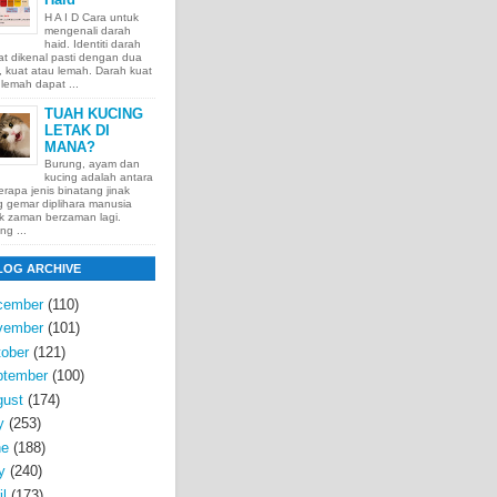
H A I D Cara untuk
mengenali darah
haid. Identiti darah
t dikenal pasti dengan dua
t, kuat atau lemah. Darah kuat
lemah dapat ...
TUAH KUCING
LETAK DI
MANA?
Burung, ayam dan
kucing adalah antara
rapa jenis binatang jinak
 gemar diplihara manusia
k zaman berzaman lagi.
ng ...
LOG ARCHIVE
cember
(110)
vember
(101)
ober
(121)
ptember
(100)
gust
(174)
y
(253)
ne
(188)
y
(240)
il
(173)