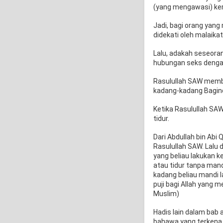
(yang mengawasi) ke
Jadi, bagi orang yan
didekati oleh malaika
Lalu, adakah seseora
hubungan seks deng
Rasulullah SAW membe
kadang-kadang Bagind
Ketika Rasulullah SA
tidur.
Dari Abdullah bin Abi 
Rasulullah SAW. Lalu 
yang beliau lakukan k
atau tidur tanpa mand
kadang beliau mandi la
puji bagi Allah yang 
Muslim)
Hadis lain dalam ba
bahawa yang terkena