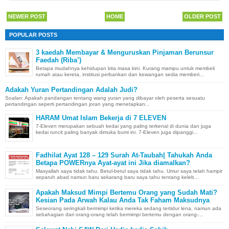
NEWER POST
HOME
OLDER POST
POPULAR POSTS
3 kaedah Membayar & Menguruskan Pinjaman Berunsur
Faedah (Riba’)
Betapa mudahnya kehidupan kita masa kini. Kurang mampu untuk membeli
rumah atau kereta, institusi perbankan dan kewangan sedia memberi...
Adakah Yuran Pertandingan Adalah Judi?
Soalan: Apakah pandangan tentang wang yuran yang dibayar oleh peserta sesuatu
pertandingan seperti pertandingan joran yang menetapkan...
HARAM Umat Islam Bekerja di 7 ELEVEN
7-Eleven merupakan sebuah kedai yang paling terkenal di dunia dan juga
kedai runcit paling banyak dimuka bumi ini. 7-Eleven juga dipanggi...
Fadhilat Ayat 128 – 129 Surah At-Taubah| Tahukah Anda
Betapa POWERnya Ayat-ayat ini Jika diamalkan?
Masyallah saya tidak tahu. Betul-betul saya tidak tahu. Umur saya telah hampir
separuh abad namun baru sekarang baru saya tahu tentang keleb...
Apakah Maksud Mimpi Bertemu Orang yang Sudah Mati?
Kesian Pada Arwah Kalau Anda Tak Faham Maksudnya
Seseorang seringkali bermimpi ketika mereka sedang tertidur lena, namun ada
sebahagian dari orang-orang telah bermimpi bertemu dengan orang-...