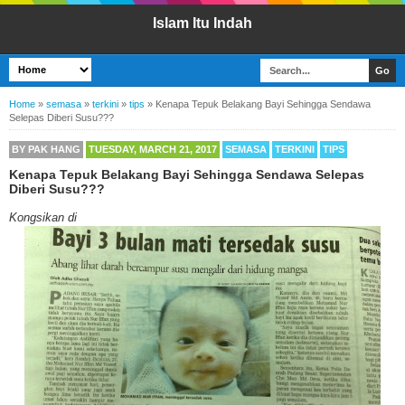
Islam Itu Indah
Home
»
semasa
»
terkini
»
tips
»
Kenapa Tepuk Belakang Bayi Sehingga Sendawa
Selepas Diberi Susu???
BY
PAK HANG
TUESDAY, MARCH 21, 2017
SEMASA
TERKINI
TIPS
Kenapa Tepuk Belakang Bayi Sehingga Sendawa Selepas
Diberi Susu???
Kongsikan di