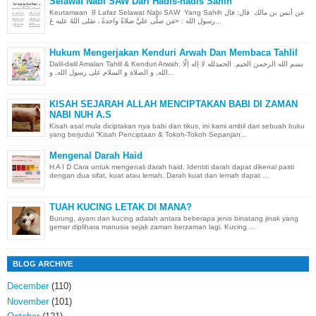
Selawat Nabi SAW Dari Hadis-hadis Sahih
Keutamaan 8 Lafaz Selawat Nabi SAW Yang Sahih عن أنس بن مالك قال: قال
رسول الله : «مَن صلَّى عليَّ صلاةً واحدةً ، صَلى اللهُ عليه عَ...
Hukum Mengerjakan Kenduri Arwah Dan Membaca Tahlil
Dalil-dalil Amalan Tahlil & Kenduri Arwah. بسم الله الرحمن الحيم. الحمدلله لا إله إلّا
الله, و الصلاة و السلام على رسول الله, و...
KISAH SEJARAH ALLAH MENCIPTAKAN BABI DI ZAMAN
NABI NUH A.S
Kisah asal mula diciptakan nya babi dan tikus, ini kami ambil dari sebuah buku
yang berjudul “Kisah Penciptaan & Tokoh-Tokoh Sepanjan...
Mengenal Darah Haid
H A I D Cara untuk mengenali darah haid. Identiti darah dapat dikenal pasti
dengan dua sifat, kuat atau lemah. Darah kuat dan lemah dapat ...
TUAH KUCING LETAK DI MANA?
Burung, ayam dan kucing adalah antara beberapa jenis binatang jinak yang
gemar diplihara manusia sejak zaman berzaman lagi. Kucing ...
BLOG ARCHIVE
December
(110)
November
(101)