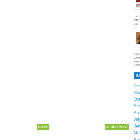
dapa
sifa
dan 
bebe
yang
seja
Kuci
B
De
No
Oct
Se
Au
Jul
Ju
HOME
OLDER POST
Ma
Apr