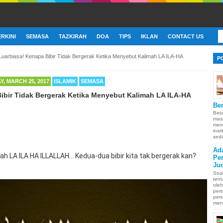
ERKINI
SEMASA
TAZKIRAH
DOA
TIPS
IKLAN
CONTACT US
Luarbiasa! Kenapa Bibir Tidak Bergerak Ketika Menyebut Kalimah LA ILA-HA
P
, MARCH 25, 2017
ISLAMIK
SEMASA
ibir Tidak Bergerak Ketika Menyebut Kalimah LA ILA-HA
Ber
Bet
mas
memb
inst
sedi
Ad
h LA ILA HA ILLALLAH... Kedua-dua bibir kita tak bergerak kan?
Pe
Ju
Soa
ten
oleh
pert
pert
men