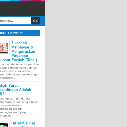
OPULAR POSTS
3 kaedah
Membayar &
Menguruskan
Pinjaman
unsur Faedah (Riba’)
apa mudahnya kehidupan kita
a kini. Kurang mampu untuk
eli rumah atau kereta,
itusi perbankan dan kewangan
a memberi...
akah Yuran
rtandingan Adalah
di?
lan: Apakah pandangan
tang wang yuran yang dibayar
 peserta sesuatu
andingan seperti
andingan joran yang
etapkan...
HARAM Umat