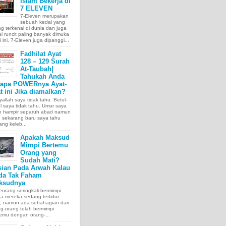
Islam Bekerja di
7 ELEVEN
7-Eleven merupakan
sebuah kedai yang
ng terkenal di dunia dan juga
i runcit paling banyak dimuka
 ini. 7-Eleven juga dipanggi...
Fadhilat Ayat
128 – 129 Surah
At-Taubah|
Tahukah Anda
tapa POWERnya Ayat-
t ini Jika diamalkan?
allah saya tidak tahu. Betul-
l saya tidak tahu. Umur saya
ah hampir separuh abad namun
 sekarang baru saya tahu
ang keleb...
Apakah Maksud
Mimpi Bertemu
Orang yang
Sudah Mati?
sian Pada Arwah Kalau
da Tak Faham
ksudnya
orang seringkali bermimpi
ka mereka sedang tertidur
a, namun ada sebahagian dari
g-orang telah bermimpi
emu dengan orang-...