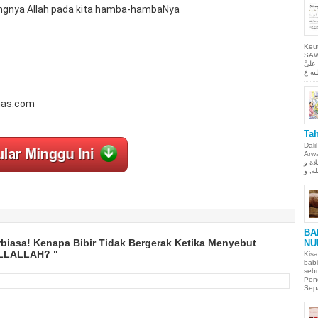
angnya Allah pada kita hamba-hambaNya
Keu
SAW Ya
ليَّ
nas.com
Tah
Dali
Arwah. حمن الحيم
لاة و
BA
biasa! Kenapa Bibir Tidak Bergerak Ketika Menyebut
NU
ILLALLAH? "
Kisa
babi
sebu
Pen
Sepa