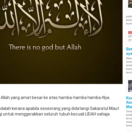
pali
keda
bumi
Be
aya
Masy
betu
tel
baru
tent
t Allah yang amat besar ke atas hamba-hamba hamba-Nya.
Ke
An
Ma
adalah kerana apabila seseorang yang didatangi Sakaratul Maut
Sese
agi untuk menggerakkan seluruh tubuh kecuali LIDAH sahaja.
keti
len
oran
bert