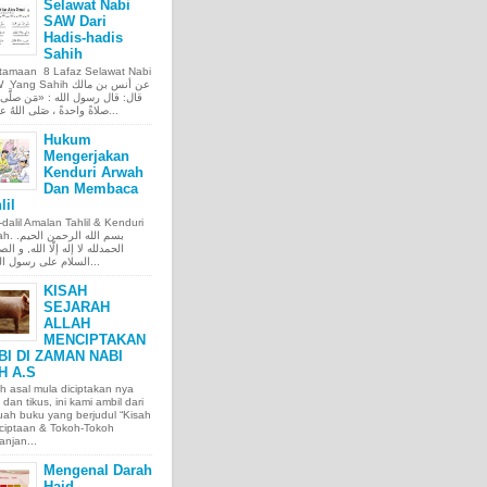
Selawat Nabi
SAW Dari
Hadis-hadis
Sahih
tamaan 8 Lafaz Selawat Nabi
ng Sahih عن أنس بن مالك
قال: قال رسول الله : «مَن صلَّى ع
صلاةً واحدةً ، صَلى اللهُ عليه عَ...
Hukum
Mengerjakan
Kenduri Arwah
Dan Membaca
lil
l-dalil Amalan Tahlil & Kenduri
بسم الله الر.
الحمدلله لا إله إلّا الله, و الص
السلام على رسول الله, و...
KISAH
SEJARAH
ALLAH
MENCIPTAKAN
BI DI ZAMAN NABI
H A.S
h asal mula diciptakan nya
 dan tikus, ini kami ambil dari
ah buku yang berjudul “Kisah
ciptaan & Tokoh-Tokoh
njan...
Mengenal Darah
Haid