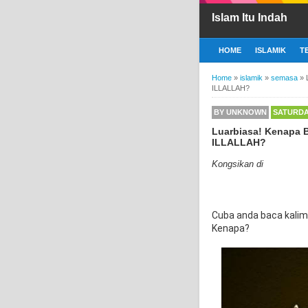
Islam Itu Indah
HOME
ISLAMIK
T
Home
»
islamik
»
semasa
»
ILLALLAH?
BY
UNKNOWN
SATURDAY
Luarbiasa! Kenapa B
ILLALLAH?
Kongsikan di
Cuba anda baca kalima
Kenapa?