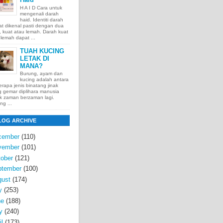
H A I D Cara untuk
mengenali darah
haid. Identiti darah
t dikenal pasti dengan dua
t, kuat atau lemah. Darah kuat
lemah dapat ...
TUAH KUCING
LETAK DI
MANA?
Burung, ayam dan
kucing adalah antara
rapa jenis binatang jinak
 gemar diplihara manusia
k zaman berzaman lagi.
ng ...
LOG ARCHIVE
cember
(110)
vember
(101)
ober
(121)
ptember
(100)
gust
(174)
y
(253)
ne
(188)
y
(240)
il
(173)