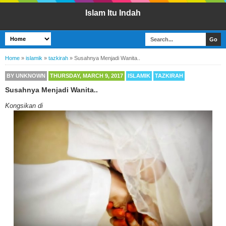
Islam Itu Indah
Home
»
islamik
»
tazkirah
»
Susahnya Menjadi Wanita..
BY
UNKNOWN
THURSDAY, MARCH 9, 2017
ISLAMIK
TAZKIRAH
Susahnya Menjadi Wanita..
Kongsikan di