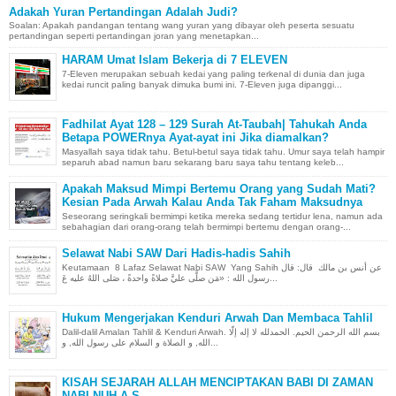
Adakah Yuran Pertandingan Adalah Judi?
Soalan: Apakah pandangan tentang wang yuran yang dibayar oleh peserta sesuatu
pertandingan seperti pertandingan joran yang menetapkan...
HARAM Umat Islam Bekerja di 7 ELEVEN
7-Eleven merupakan sebuah kedai yang paling terkenal di dunia dan juga
kedai runcit paling banyak dimuka bumi ini. 7-Eleven juga dipanggi...
Fadhilat Ayat 128 – 129 Surah At-Taubah| Tahukah Anda
Betapa POWERnya Ayat-ayat ini Jika diamalkan?
Masyallah saya tidak tahu. Betul-betul saya tidak tahu. Umur saya telah hampir
separuh abad namun baru sekarang baru saya tahu tentang keleb...
Apakah Maksud Mimpi Bertemu Orang yang Sudah Mati?
Kesian Pada Arwah Kalau Anda Tak Faham Maksudnya
Seseorang seringkali bermimpi ketika mereka sedang tertidur lena, namun ada
sebahagian dari orang-orang telah bermimpi bertemu dengan orang-...
Selawat Nabi SAW Dari Hadis-hadis Sahih
Keutamaan 8 Lafaz Selawat Nabi SAW Yang Sahih عن أنس بن مالك قال: قال
رسول الله : «مَن صلَّى عليَّ صلاةً واحدةً ، صَلى اللهُ عليه عَ...
Hukum Mengerjakan Kenduri Arwah Dan Membaca Tahlil
Dalil-dalil Amalan Tahlil & Kenduri Arwah. بسم الله الرحمن الحيم. الحمدلله لا إله إلّا
الله, و الصلاة و السلام على رسول الله, و...
KISAH SEJARAH ALLAH MENCIPTAKAN BABI DI ZAMAN
NABI NUH A.S