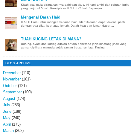
Kisah asal mula diciptakan nya babi dan tikus, ini kami ambil dari sebuah buku
yang berjudul “Kisah Penciptaan & Tokoh-Tokoh Sepanjan...
Mengenal Darah Haid
H A I D Cara untuk mengenali darah haid. Identiti darah dapat dikenal pasti
dengan dua sifat, kuat atau lemah. Darah kuat dan lemah dapat ...
TUAH KUCING LETAK DI MANA?
Burung, ayam dan kucing adalah antara beberapa jenis binatang jinak yang
gemar diplihara manusia sejak zaman berzaman lagi. Kucing ...
BLOG ARCHIVE
December
(110)
November
(101)
October
(121)
September
(100)
August
(174)
July
(253)
June
(188)
May
(240)
April
(173)
March
(202)