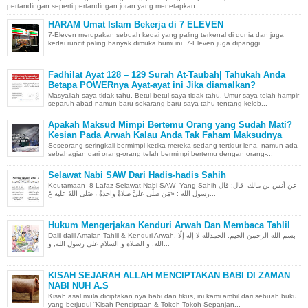
pertandingan seperti pertandingan joran yang menetapkan...
HARAM Umat Islam Bekerja di 7 ELEVEN
7-Eleven merupakan sebuah kedai yang paling terkenal di dunia dan juga
kedai runcit paling banyak dimuka bumi ini. 7-Eleven juga dipanggi...
Fadhilat Ayat 128 – 129 Surah At-Taubah| Tahukah Anda
Betapa POWERnya Ayat-ayat ini Jika diamalkan?
Masyallah saya tidak tahu. Betul-betul saya tidak tahu. Umur saya telah hampir
separuh abad namun baru sekarang baru saya tahu tentang keleb...
Apakah Maksud Mimpi Bertemu Orang yang Sudah Mati?
Kesian Pada Arwah Kalau Anda Tak Faham Maksudnya
Seseorang seringkali bermimpi ketika mereka sedang tertidur lena, namun ada
sebahagian dari orang-orang telah bermimpi bertemu dengan orang-...
Selawat Nabi SAW Dari Hadis-hadis Sahih
Keutamaan 8 Lafaz Selawat Nabi SAW Yang Sahih عن أنس بن مالك قال: قال
رسول الله : «مَن صلَّى عليَّ صلاةً واحدةً ، صَلى اللهُ عليه عَ...
Hukum Mengerjakan Kenduri Arwah Dan Membaca Tahlil
Dalil-dalil Amalan Tahlil & Kenduri Arwah. بسم الله الرحمن الحيم. الحمدلله لا إله إلّا
الله, و الصلاة و السلام على رسول الله, و...
KISAH SEJARAH ALLAH MENCIPTAKAN BABI DI ZAMAN
NABI NUH A.S
Kisah asal mula diciptakan nya babi dan tikus, ini kami ambil dari sebuah buku
yang berjudul “Kisah Penciptaan & Tokoh-Tokoh Sepanjan...