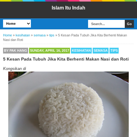
Islam Itu Indah
Home
»
kesihatan
»
semasa
»
tips
»
5 Kesan Pada Tubuh Jika Kita Berhenti Makan
Nasi dan Roti
BY
PAK HANG
SUNDAY, APRIL 16, 2017
KESIHATAN
SEMASA
TIPS
5 Kesan Pada Tubuh Jika Kita Berhenti Makan Nasi dan Roti
Kongsikan di