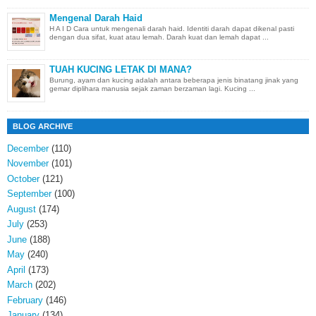
Mengenal Darah Haid
H A I D Cara untuk mengenali darah haid. Identiti darah dapat dikenal pasti
dengan dua sifat, kuat atau lemah. Darah kuat dan lemah dapat ...
TUAH KUCING LETAK DI MANA?
Burung, ayam dan kucing adalah antara beberapa jenis binatang jinak yang
gemar diplihara manusia sejak zaman berzaman lagi. Kucing ...
BLOG ARCHIVE
December
(110)
November
(101)
October
(121)
September
(100)
August
(174)
July
(253)
June
(188)
May
(240)
April
(173)
March
(202)
February
(146)
January
(134)