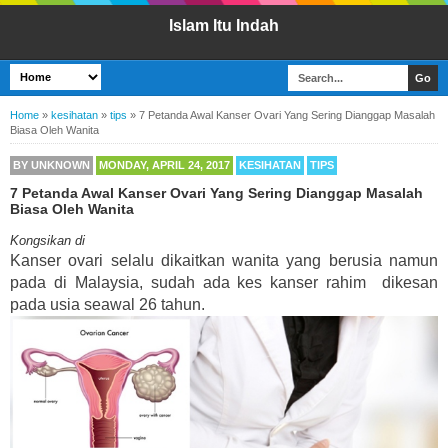
Islam Itu Indah
Home
»
kesihatan
»
tips
»
7 Petanda Awal Kanser Ovari Yang Sering Dianggap Masalah
Biasa Oleh Wanita
BY
UNKNOWN
MONDAY, APRIL 24, 2017
KESIHATAN
TIPS
7 Petanda Awal Kanser Ovari Yang Sering Dianggap Masalah
Biasa Oleh Wanita
Kongsikan di
Kanser ovari selalu dikaitkan wanita yang berusia namun
pada di Malaysia, sudah ada kes kanser rahim dikesan
pada usia seawal 26 tahun.