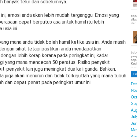
ih banyak telur dari sebelumnya.
ini, emosi anda akan lebih mudah terganggu. Emosi yang
dapa
sifa
erasaan cepat berputus asa untuk hamil itu lebih
dan 
usia ini.
ang mana anda tidak boleh hamil ketika usia ini. Anda masih
engan sihat tetapi pastikan anda mendapatkan
bebe
engan lebih kerap kerana pada peringkat ini, kadar
yang
seja
ggi yang mana mencecah 50 peratus. Risiko penyakit
Kuci
it-penyakit lain juga meningkat dua kali ganda. Bahkan,
B
a juga akan menurun dan tidak terkejutlah yang mana tubuh
ah dan cepat penat pada peringkat umur ini.
De
No
Oct
Se
Au
Jul
Ju
Ma
Apr