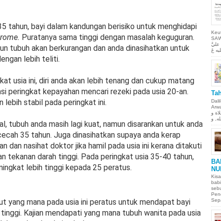
35 tahun, bayi dalam kandungan berisiko untuk menghidapi
Keu
drome.
Puratanya sama tinggi dengan masalah keguguran.
SAW Ya
ليَّ
imun tubuh akan berkurangan dan anda dinasihatkan untuk
ngan lebih teliti.
at usia ini, diri anda akan lebih tenang dan cukup matang
si peringkat kepayahan mencari rezeki pada usia 20-an.
Tah
 lebih stabil pada peringkat ini.
Dali
Arwah. حمن الحيم
لاة و
al, tubuh anda masih lagi kuat, namun disarankan untuk anda
ecah 35 tahun. Juga dinasihatkan supaya anda kerap
dan nasihat doktor jika hamil pada usia ini kerana ditakuti
n tekanan darah tinggi. Pada peringkat usia 35-40 tahun,
BA
ningkat lebih tinggi kepada 25 peratus.
NU
Kisa
babi
sebu
Pen
ut yang mana pada usia ini peratus untuk mendapat bayi
Sepa
 tinggi. Kajian mendapati yang mana tubuh wanita pada usia