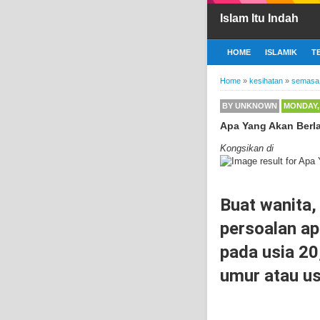
Islam Itu Indah
HOME
ISLAMIK
T
Home
»
kesihatan
»
semasa
BY
UNKNOWN
MONDAY, 
Apa Yang Akan Berla
Kongsikan di
Buat wanita,
persoalan ap
pada usia 20
umur atau u