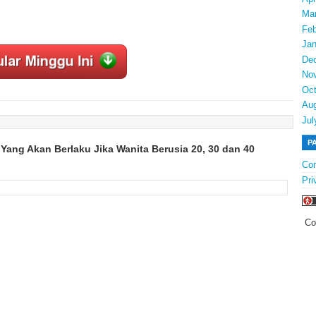
Ma
Feb
Jan
De
No
Oct
Au
Jul
P
Yang Akan Berlaku Jika Wanita Berusia 20, 30 dan 40
Con
Pri
Co