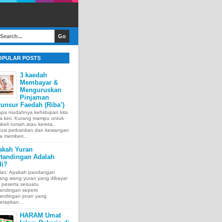
OPULAR POSTS
3 kaedah
Membayar &
Menguruskan
Pinjaman
unsur Faedah (Riba’)
apa mudahnya kehidupan kita
a kini. Kurang mampu untuk
eli rumah atau kereta,
itusi perbankan dan kewangan
a memberi...
akah Yuran
rtandingan Adalah
di?
lan: Apakah pandangan
tang wang yuran yang dibayar
 peserta sesuatu
andingan seperti
andingan joran yang
etapkan...
HARAM Umat