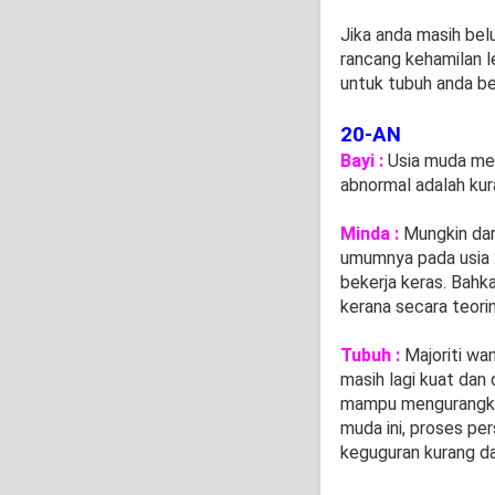
Jika anda masih be
rancang kehamilan l
untuk tubuh anda be
20-AN
Bayi :
Usia muda me
abnormal adalah kur
Minda :
Mungkin dar
umumnya pada usia 2
bekerja keras. Bahka
kerana secara teori
Tubuh :
Majoriti wan
masih lagi kuat dan 
mampu mengurangkan 
muda ini, proses per
keguguran kurang da