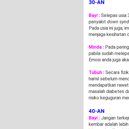
30-AN
Bayi :
Selepas usia 
penyakit
down syn
Pada usia ini juga, 
menjaga kesihatan de
Minda :
Pada peringk
pabila sudah melepa
Emosi anda juga akan
Tubuh :
Secara fizik
hamil sebelum menc
mendapatkan rawatan 
masalah diabetes da
risiko keguguran me
40-AN
Bayi :
Jangan terkej
kembar adalah lebih