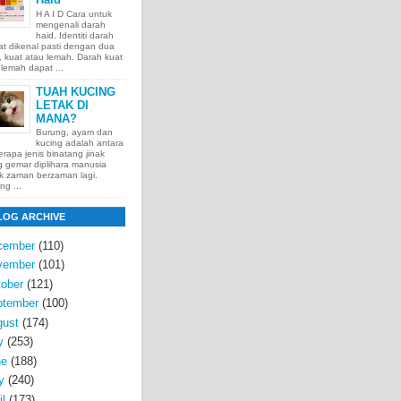
H A I D Cara untuk
mengenali darah
haid. Identiti darah
t dikenal pasti dengan dua
t, kuat atau lemah. Darah kuat
lemah dapat ...
TUAH KUCING
LETAK DI
MANA?
Burung, ayam dan
kucing adalah antara
rapa jenis binatang jinak
 gemar diplihara manusia
k zaman berzaman lagi.
ng ...
LOG ARCHIVE
cember
(110)
vember
(101)
ober
(121)
ptember
(100)
gust
(174)
y
(253)
ne
(188)
y
(240)
il
(173)