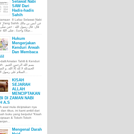
Selawat Nabi
SAW Dari
Hadis-hadis
Sahih
tamaan 8 Lafaz Selawat Nabi
ng Sahih عن أنس بن مالك
قال: قال رسول الله : «مَن صلَّى ع
صلاةً واحدةً ، صَلى اللهُ عليه عَ...
Hukum
Mengerjakan
Kenduri Arwah
Dan Membaca
lil
l-dalil Amalan Tahlil & Kenduri
بسم الله الر.
الحمدلله لا إله إلّا الله, و الص
السلام على رسول الله, و...
KISAH
SEJARAH
ALLAH
MENCIPTAKAN
BI DI ZAMAN NABI
H A.S
h asal mula diciptakan nya
 dan tikus, ini kami ambil dari
ah buku yang berjudul “Kisah
ciptaan & Tokoh-Tokoh
njan...
Mengenal Darah
Haid