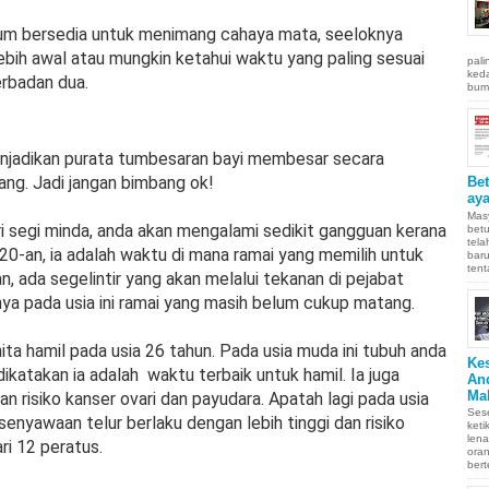
lum bersedia untuk menimang cahaya mata, seeloknya
ebih awal atau mungkin ketahui waktu yang paling sesuai
pali
keda
rbadan dua.
bumi
njadikan purata tumbesaran bayi membesar secara
ang. Jadi jangan bimbang ok!
Be
aya
Masy
i segi minda, anda akan mengalami sedikit gangguan kerana
betu
tel
0-an, ia adalah waktu di mana ramai yang memilih untuk
baru
tent
n, ada segelintir yang akan melalui tekanan di pejabat
nya pada usia ini ramai yang masih belum cukup matang.
ita hamil pada usia 26 tahun. Pada usia muda ini tubuh anda
Ke
dikatakan ia adalah waktu terbaik untuk hamil. Ia juga
An
Ma
risiko kanser ovari dan payudara. Apatah lagi pada usia
Sese
senyawaan telur berlaku dengan lebih tinggi dan risiko
keti
len
ri 12 peratus.
oran
bert