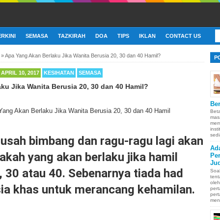
ERKINI
SEMASA
TAZKIRAH
DOA
TIPS
IKLAN
CONTACT US
»
Apa Yang Akan Berlaku Jika Wanita Berusia 20, 30 dan 40 Hamil?
P
APRIL 10, 2017
KESIHATAN
SEMASA
ku Jika Wanita Berusia 20, 30 dan 40 Hamil?
Ber
Bet
mas
memb
inst
sedi
 usah bimbang dan ragu-ragu lagi akan
Ad
akah yang akan berlaku jika hamil
Pe
Ju
, 30 atau 40. Sebenarnya tiada had
Soa
ten
oleh
sia khas untuk merancang kehamilan.
pert
pert
men