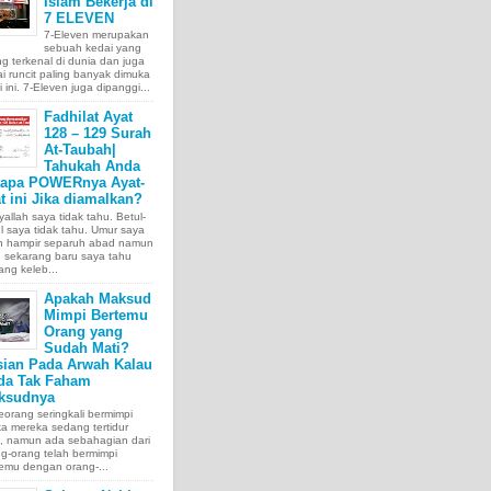
Islam Bekerja di
7 ELEVEN
7-Eleven merupakan
sebuah kedai yang
ng terkenal di dunia dan juga
i runcit paling banyak dimuka
 ini. 7-Eleven juga dipanggi...
Fadhilat Ayat
128 – 129 Surah
At-Taubah|
Tahukah Anda
tapa POWERnya Ayat-
t ini Jika diamalkan?
allah saya tidak tahu. Betul-
l saya tidak tahu. Umur saya
ah hampir separuh abad namun
 sekarang baru saya tahu
ang keleb...
Apakah Maksud
Mimpi Bertemu
Orang yang
Sudah Mati?
sian Pada Arwah Kalau
da Tak Faham
ksudnya
orang seringkali bermimpi
ka mereka sedang tertidur
a, namun ada sebahagian dari
g-orang telah bermimpi
emu dengan orang-...