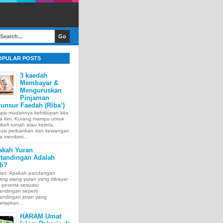
OPULAR POSTS
3 kaedah
Membayar &
Menguruskan
Pinjaman
unsur Faedah (Riba’)
apa mudahnya kehidupan kita
a kini. Kurang mampu untuk
eli rumah atau kereta,
itusi perbankan dan kewangan
a memberi...
akah Yuran
rtandingan Adalah
di?
lan: Apakah pandangan
tang wang yuran yang dibayar
 peserta sesuatu
andingan seperti
andingan joran yang
etapkan...
HARAM Umat