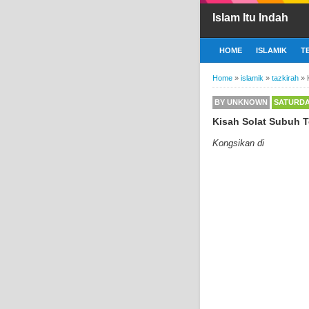
Islam Itu Indah
HOME
ISLAMIK
T
Home
»
islamik
»
tazkirah
»
BY
UNKNOWN
SATURDAY
Kisah Solat Subuh 
Kongsikan di