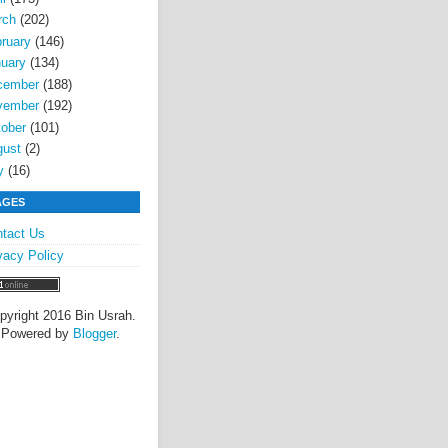
rch
(202)
ruary
(146)
uary
(134)
cember
(188)
vember
(192)
ober
(101)
gust
(2)
y
(16)
AGES
tact Us
vacy Policy
pyright 2016 Bin Usrah.
Powered by
Blogger
.