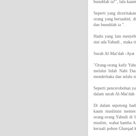
bunuhlah ia!", lalu ka
Seperti yang diceritak
orang yang bertauhid, d
dan bunuhlah ia ”.
Hadis yang lain menyeb
sini ada Yahudi , maka t
Surah Al-Mai'dah -Ayat 
"Orang-orang kafir Yahud
melalui lidah Nabi Da
menderhaka dan selalu 
Seperti pencerobohan yah
dalam surah Al-Mai'dah d
Di dalam sepotong hadi
kaum muslimin memera
orang-orang Yahudi di b
muslim, wahai hamba All
kecuali pohon Gharqad 