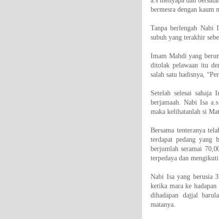
a.s menyapa dan bersal
bermesra dengan kaum m
Tanpa berlengah Nabi I
subuh yang terakhir sebe
Imam Mahdi yang berumu
ditolak pelawaan itu d
salah satu hadisnya, “Pe
Setelah selesai sahaja
berjamaah. Nabi Isa a.
maka kelihatanlah si Mat
Bersama tenteranya tel
terdapat pedang yang 
berjumlah seramai 70,0
terpedaya dan mengikuti 
Nabi Isa yang berusia 
ketika mara ke hadapan 
dihadapan dajjal baru
matanya.