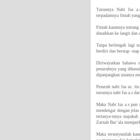
Turunnya Nabi Isa a.
terpadamnya fitnah yan
Fitnah kaumnya tentang 
dinaikkan ke langit dan
Tanpa berlengah lagi n
berdiri dan bersiap -siap
Diriwayatkan bahawa m
pesuruhnya yang dikenal
dipanjangkan usianya me
Pesuruh nabi Isa as. it
turunnya nabi Isa a.s dari
Maka Nabi Isa a.s pun
mendengar dengan jelas 
tertanya-tanya siapaka
Zarnab Bar’ala memperke
Maka tersenyumlah kaum