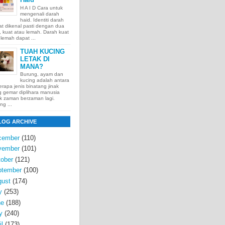
H A I D Cara untuk
mengenali darah
haid. Identiti darah
t dikenal pasti dengan dua
t, kuat atau lemah. Darah kuat
lemah dapat ...
TUAH KUCING
LETAK DI
MANA?
Burung, ayam dan
kucing adalah antara
rapa jenis binatang jinak
 gemar diplihara manusia
k zaman berzaman lagi.
ng ...
LOG ARCHIVE
cember
(110)
vember
(101)
ober
(121)
ptember
(100)
gust
(174)
y
(253)
ne
(188)
y
(240)
il
(173)