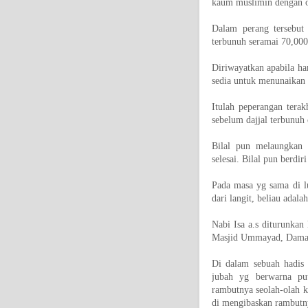
kaum muslimin dengan o
Dalam perang tersebut
terbunuh seramai 70,000
Diriwayatkan apabila h
sedia untuk menunaikan 
Itulah peperangan tera
sebelum dajjal terbunuh o
Bilal pun melaungkan 
selesai. Bilal pun berdi
Pada masa yg sama di lu
dari langit, beliau adal
Nabi Isa a.s diturunkan
Masjid Ummayad, Damasc
Di dalam sebuah hadis 
jubah yg berwarna pu
rambutnya seolah-olah ke
di mengibaskan rambutny