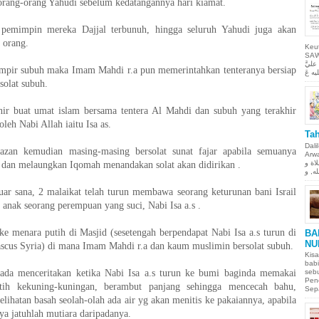
rang-orang Yahudi sebelum kedatangannya hari kiamat.
 pemimpin mereka Dajjal terbunuh, hingga seluruh Yahudi juga akan
 orang.
Keu
SAW Ya
ليَّ
ampir subuh maka Imam Mahdi r.a pun memerintahkan tenteranya bersiap
solat subuh.
khir buat umat islam bersama tentera Al Mahdi dan subuh yang terakhir
leh Nabi Allah iaitu Isa as.
Tah
Dali
azan kemudian masing-masing bersolat sunat fajar apabila semuanya
Arwah. حمن الحيم
لاة و
ri dan melaungkan Iqomah menandakan solat akan didirikan .
ar sana, 2 malaikat telah turun membawa seorang keturunan bani Israil
ah anak seorang perempuan yang suci, Nabi Isa a.s .
 ke menara putih di Masjid (sesetengah berpendapat Nabi Isa a.s turun di
BA
NU
us Syria) di mana Imam Mahdi r.a dan kaum muslimin bersolat subuh.
Kisa
babi
ada menceritakan ketika Nabi Isa a.s turun ke bumi baginda memakai
sebu
Pen
tih kekuning-kuningan, berambut panjang sehingga mencecah bahu,
Sepa
lihatan basah seolah-olah ada air yg akan menitis ke pakaiannya, apabila
a jatuhlah mutiara daripadanya.