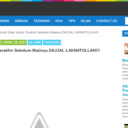
ERKINI
SEMASA
TAZKIRAH
DOA
TIPS
IKLAN
CONTACT US
Kisah Solat Subuh Terakhir Sebelum Matinya DAJJAL LAKNATULLAH!!!
P
, APRIL 29, 2017
ISLAMIK
TAZKIRAH
Terakhir Sebelum Matinya DAJJAL LAKNATULLAH!!!
Ber
Bet
mas
memb
inst
sedi
Ad
Pe
Ju
Soa
ten
oleh
pert
pert
men