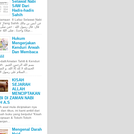
Selawat Nabi
SAW Dari
Hadis-hadis
Sahih
tamaan 8 Lafaz Selawat Nabi
ng Sahih عن أنس بن مالك
قال: قال رسول الله : «مَن صلَّى ع
صلاةً واحدةً ، صَلى اللهُ عليه عَ...
Hukum
Mengerjakan
Kenduri Arwah
Dan Membaca
lil
l-dalil Amalan Tahlil & Kenduri
بسم الله الر.
الحمدلله لا إله إلّا الله, و الص
السلام على رسول الله, و...
KISAH
SEJARAH
ALLAH
MENCIPTAKAN
BI DI ZAMAN NABI
H A.S
h asal mula diciptakan nya
 dan tikus, ini kami ambil dari
ah buku yang berjudul “Kisah
ciptaan & Tokoh-Tokoh
njan...
Mengenal Darah
Haid