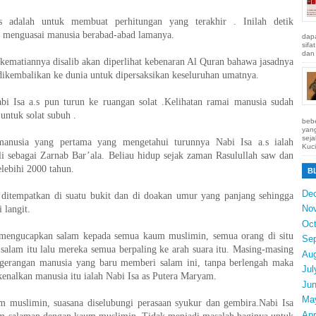
s adalah untuk membuat perhitungan yang terakhir . Inilah detik
g menguasai manusia berabad-abad lamanya.
dapa
sifa
dan 
kematiannya disalib akan diperlihat kebenaran Al Quran bahawa jasadnya
 dikembalikan ke dunia untuk dipersaksikan keseluruhan umatnya.
abi Isa a.s pun turun ke ruangan solat .Kelihatan ramai manusia sudah
 untuk solat subuh .
bebe
yang
seja
anusia yang pertama yang mengetahui turunnya Nabi Isa a.s ialah
Kuci
i sebagai Zarnab Bar’ala. Beliau hidup sejak zaman Rasulullah saw dan
lebihi 2000 tahun.
B
De
u ditempatkan di suatu bukit dan di doakan umur yang panjang sehingga
No
 langit.
Oct
 mengucapkan salam kepada semua kaum muslimin, semua orang di situ
Se
salam itu lalu mereka semua berpaling ke arah suara itu. Masing-masing
Au
h gerangan manusia yang baru memberi salam ini, tanpa berlengah maka
Jul
nalkan manusia itu ialah Nabi Isa as Putera Maryam.
Ju
Ma
 muslimin, suasana diselubungi perasaan syukur dan gembira.Nabi Isa
Apr