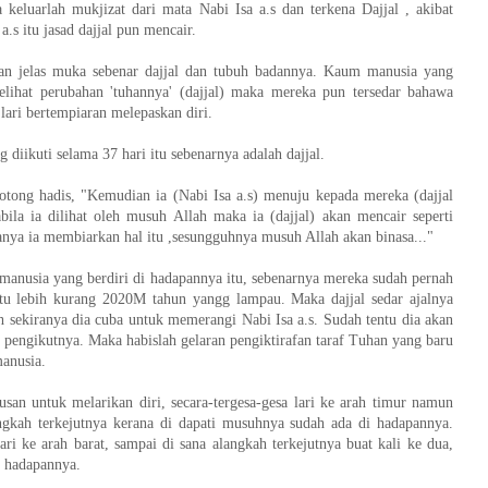
keluarlah mukjizat dari mata Nabi Isa a.s dan terkena Dajjal , akibat
a.s itu jasad dajjal pun mencair.
an jelas muka sebenar dajjal dan tubuh badannya. Kaum manusia yang
 melihat perubahan 'tuhannya' (dajjal) maka mereka pun tersedar bahawa
 lari bertempiaran melepaskan diri.
diikuti selama 37 hari itu sebenarnya adalah dajjal.
otong hadis, "Kemudian ia (Nabi Isa a.s) menuju kepada mereka (dajjal
bila ia dilihat oleh musuh Allah maka ia (dajjal) akan mencair seperti
anya ia membiarkan hal itu ,sesungguhnya musuh Allah akan binasa..."
 manusia yang berdiri di hadapannya itu, sebenarnya mereka sudah pernah
itu lebih kurang 2020M tahun yangg lampau. Maka dajjal sedar ajalnya
ah sekiranya dia cuba untuk memerangi Nabi Isa a.s. Sudah tentu dia akan
 pengikutnya. Maka habislah gelaran pengiktirafan taraf Tuhan yang baru
manusia.
san untuk melarikan diri, secara-tergesa-gesa lari ke arah timur namun
angkah terkejutnya kerana di dapati musuhnya sudah ada di hadapannya.
ari ke arah barat, sampai di sana alangkah terkejutnya buat kali ke dua,
i hadapannya.