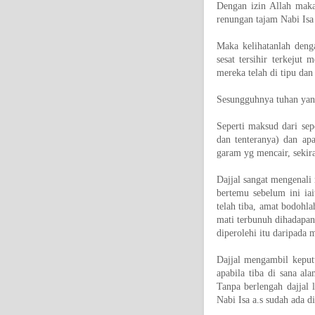
Dengan izin Allah maka 
renungan tajam Nabi Isa 
Maka kelihatanlah deng
sesat tersihir terkejut
mereka telah di tipu dan
Sesungguhnya tuhan yang 
Seperti maksud dari sep
dan tenteranya) dan apa
garam yg mencair, sekir
Dajjal sangat mengenali
bertemu sebelum ini ia
telah tiba, amat bodohl
mati terbunuh dihadapan
diperolehi itu daripada 
Dajjal mengambil keputu
apabila tiba di sana al
Tanpa berlengah dajjal l
Nabi Isa a.s sudah ada d