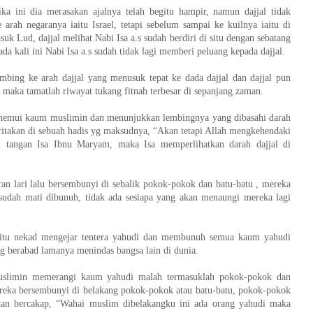
ka ini dia merasakan ajalnya telah begitu hampir, namun dajjal tidak
e arah negaranya iaitu Israel, tetapi sebelum sampai ke kuilnya iaitu di
suk Lud, dajjal melihat Nabi Isa a.s sudah berdiri di situ dengan sebatang
da kali ini Nabi Isa a.s sudah tidak lagi memberi peluang kepada dajjal.
mbing ke arah dajjal yang menusuk tepat ke dada dajjal dan dajjal pun
 maka tamatlah riwayat tukang fitnah terbesar di sepanjang zaman.
enemui kaum muslimin dan menunjukkan lembingnya yang dibasahi darah
ceritakan di sebuah hadis yg maksudnya, “Akan tetapi Allah mengkehendaki
tangan Isa Ibnu Maryam, maka Isa memperlihatkan darah dajjal di
n lari lalu bersembunyi di sebalik pokok-pokok dan batu-batu , mereka
 sudah mati dibunuh, tidak ada sesiapa yang akan menaungi mereka lagi
itu nekad mengejar tentera yahudi dan membunuh semua kaum yahudi
g berabad lamanya menindas bangsa lain di dunia.
uslimin memerangi kaum yahudi malah termasuklah pokok-pokok dan
ereka bersembunyi di belakang pokok-pokok atau batu-batu, pokok-pokok
akan bercakap, “Wahai muslim dibelakangku ini ada orang yahudi maka