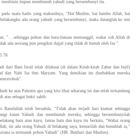
um muslimin itupun membunuh yahudi yang bersembunyi itu.
an pada suatu hadis yang maksudnya, ”Hai Muslim, hai hamba Allah, hai
ibelakangku ada orang yahudi yang bersembunyi, maka datanglah ke sini
ut, ”….sehingga pohon dan batu-batuan memanggil, wahai roh Allah di
idak ada seorang pun pengikut dajjal yang tidak di bunuh oleh Isa “.
5:78
i dari Bani Israil telah dilaknat (di dalam Kitab-kitab Zabur dan Injil)
ud dan Nabi Isa ibni Maryam. Yang demikian itu disebabkan mereka
menceroboh".
udi ke atas Palestin apa yang kita lihat sekarang ini dan telah terkandung
i atas sebagai bukti sahih.
s Rasulullah telah bersabda, “Tidak akan terjadi hari kiamat sehingga
ngi kaum Yahudi dan membunuh mereka, sehingga bersembunyilah
elakang batu atau kayu, lantas batu dan kayu itu berkata, “Wahai orang
ah, ini ada orang Yahudi di belakang saya, kemarilah dan bunuhlah ia,”
kerana ia termasuk pohon Yahudi” (HR. Bukhari dan Muslim).