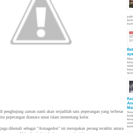
pali
keda
bumi
Be
aya
Masy
betu
tel
baru
tent
Ke
An
Ma
 di penghujung zaman nanti akan terjadilah satu peperangan yang terbesar
Sese
keti
aitu peperangan diantara umat islam menentang kufar.
len
oran
bert
juga dikenali sebagai “Armagedon” ini merupakan perang terakhir antara