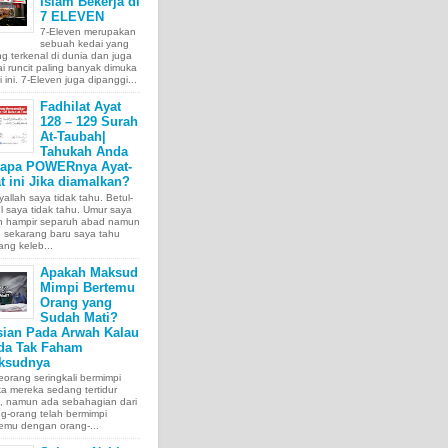
Islam Bekerja di
7 ELEVEN
7-Eleven merupakan
sebuah kedai yang
ng terkenal di dunia dan juga
i runcit paling banyak dimuka
 ini. 7-Eleven juga dipanggi...
Fadhilat Ayat
128 – 129 Surah
At-Taubah|
Tahukah Anda
tapa POWERnya Ayat-
t ini Jika diamalkan?
allah saya tidak tahu. Betul-
l saya tidak tahu. Umur saya
ah hampir separuh abad namun
 sekarang baru saya tahu
ang keleb...
Apakah Maksud
Mimpi Bertemu
Orang yang
Sudah Mati?
sian Pada Arwah Kalau
da Tak Faham
ksudnya
orang seringkali bermimpi
ka mereka sedang tertidur
a, namun ada sebahagian dari
g-orang telah bermimpi
emu dengan orang-...