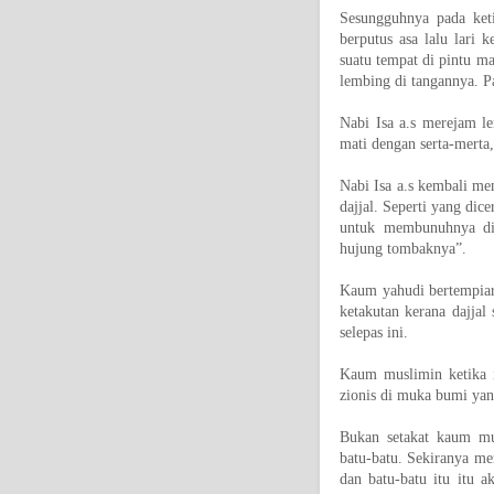
Sesungguhnya pada keti
berputus asa lalu lari k
suatu tempat di pintu ma
lembing di tangannya. Pa
Nabi Isa a.s merejam le
mati dengan serta-merta,
Nabi Isa a.s kembali m
dajjal. Seperti yang di
untuk membunuhnya di 
hujung tombaknya”.
Kaum yahudi bertempiara
ketakutan kerana dajjal
selepas ini.
Kaum muslimin ketika 
zionis di muka bumi yan
Bukan setakat kaum m
batu-batu. Sekiranya m
dan batu-batu itu itu 