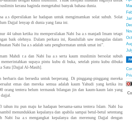
am-salaman dengan kaum muslimin. Tidak menjadi masalah baginya untuk
uslimin kerana baginda mengetahui banyak bahasa dunia.
Ma
Feb
sa a.s dipersilakan ke hadapan untuk mengimamkan solat subuh. Solat
Jan
lum Dajjal lenyap di dunia yang fana ini.
De
No
r 44 tahun ketika itu mempersilakan Nabi Isa a.s manjadi Imam tetapi
Oct
engan baik olehnya. Dalam perkara ini, Rasulullah saw mengulas dalam
Au
rbuatan Nabi Isa a.s adalah satu penghormatan untuk umat ini”.
Jul
 Imam Mahdi r.a dan Nabi Isa a.s serta kaum muslimin bersolat subuh
P
s memerintahkan supaya pintu kubu di buka, setelah pintu kubu dibuka
a Satu [Dajjal Al-Masih].
Con
Pri
ah berbaris dan bersedia untuk berperang. Di pinggang-pinggang mereka
bersalut emas dan mereka semua adalah kaum Yahudi yang ketika itu
00 orang tentera belum termasuk bilangan jin dan kaum-kaum lain yang
Co
dajjal.
33 tahun itu pun maju ke hadapan bersama-sama tentera Islam. Nabi Isa
sambil menundukkan kepalanya dan apabila sampai betul-betul setentang
lah Nabi Isa a.s mengangkat kepalanya dan merenung Dajjal dengan