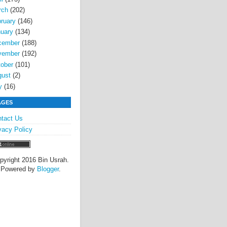
rch
(202)
ruary
(146)
uary
(134)
cember
(188)
vember
(192)
ober
(101)
gust
(2)
y
(16)
AGES
tact Us
vacy Policy
pyright 2016 Bin Usrah.
Powered by
Blogger
.