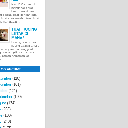
H A I D Cara untuk
mengenali darah
haid. Identiti darah
t dikenal pasti dengan dua
t, kuat atau lemah. Darah kuat
lemah dapat ...
TUAH KUCING
LETAK DI
MANA?
Burung, ayam dan
kucing adalah antara
rapa jenis binatang jinak
 gemar diplihara manusia
k zaman berzaman lagi.
ng ...
LOG ARCHIVE
cember
(110)
vember
(101)
ober
(121)
ptember
(100)
gust
(174)
y
(253)
ne
(188)
y
(240)
il
(173)