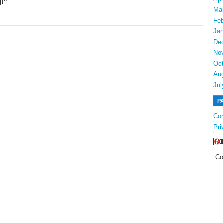
i"
Ma
Feb
Jan
De
No
Oct
Au
Jul
P
Con
Pri
Co