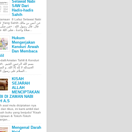
Selawat Nabi
SAW Dari
Hadis-hadis
Sahih
tamaan 8 Lafaz Selawat Nabi
ng Sahih عن أنس بن مالك
قال: قال رسول الله : «مَن صلَّى ع
صلاةً واحدةً ، صَلى اللهُ عليه عَ...
Hukum
Mengerjakan
Kenduri Arwah
Dan Membaca
lil
l-dalil Amalan Tahlil & Kenduri
بسم الله الر.
الحمدلله لا إله إلّا الله, و الص
السلام على رسول الله, و...
KISAH
SEJARAH
ALLAH
MENCIPTAKAN
BI DI ZAMAN NABI
H A.S
h asal mula diciptakan nya
 dan tikus, ini kami ambil dari
ah buku yang berjudul “Kisah
ciptaan & Tokoh-Tokoh
njan...
Mengenal Darah
Haid