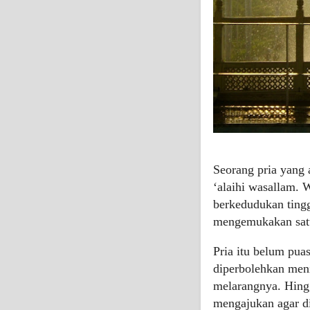
Seorang pria yang 
‘alaihi wasallam. 
berkedudukan tingg
mengemukakan sat
Pria itu belum pua
diperbolehkan meni
melarangnya. Hingg
mengajukan agar d