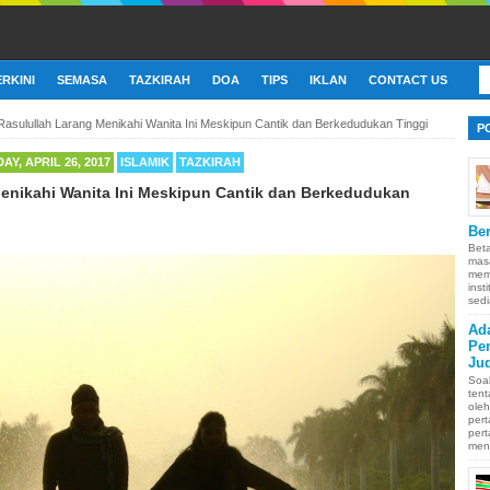
ERKINI
SEMASA
TAZKIRAH
DOA
TIPS
IKLAN
CONTACT US
Rasulullah Larang Menikahi Wanita Ini Meskipun Cantik dan Berkedudukan Tinggi
P
Y, APRIL 26, 2017
ISLAMIK
TAZKIRAH
enikahi Wanita Ini Meskipun Cantik dan Berkedudukan
Ber
Bet
mas
memb
inst
sedi
Ad
Pe
Ju
Soa
ten
oleh
pert
pert
men