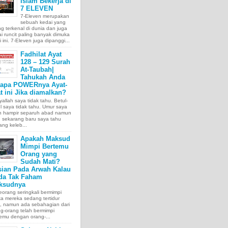
Islam Bekerja di
7 ELEVEN
7-Eleven merupakan
sebuah kedai yang
ng terkenal di dunia dan juga
i runcit paling banyak dimuka
 ini. 7-Eleven juga dipanggi...
Fadhilat Ayat
128 – 129 Surah
At-Taubah|
Tahukah Anda
tapa POWERnya Ayat-
t ini Jika diamalkan?
allah saya tidak tahu. Betul-
l saya tidak tahu. Umur saya
ah hampir separuh abad namun
 sekarang baru saya tahu
ang keleb...
Apakah Maksud
Mimpi Bertemu
Orang yang
Sudah Mati?
sian Pada Arwah Kalau
da Tak Faham
ksudnya
orang seringkali bermimpi
ka mereka sedang tertidur
a, namun ada sebahagian dari
g-orang telah bermimpi
emu dengan orang-...