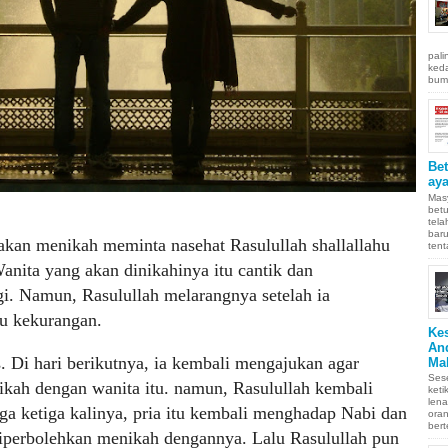
pali
keda
bumi
Be
aya
Masy
betu
tel
baru
akan menikah meminta nasehat Rasulullah shallallahu
tent
Wanita yang akan dinikahinya itu cantik dan
i. Namun, Rasulullah melarangnya setelah ia
u kekurangan.
Ke
An
s. Di hari berikutnya, ia kembali mengajukan agar
Ma
Sese
kah dengan wanita itu. namun, Rasulullah kembali
keti
len
a ketiga kalinya, pria itu kembali menghadap Nabi dan
oran
bert
iperbolehkan menikah dengannya. Lalu Rasulullah pun