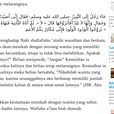
n melarangnya.
جَاءَ رَجُلٌ إِلَى النَّبِىِّ -صلى الله عليه وسلم- فَقَالَ إِنِّى أَصَبْتُ
Keu
SAW Ya
وَجَمَالٍ وَإِنَّهَا لاَ تَلِدُ أَفَأَتَزَوَّجُهَا قَالَ « لاَ ». ثُمَّ أَتَاهُ الثَّانِيَةَ فَنَهَاهُ ث
ليَّ
« تَزَوَّجُوا الْوَدُودَ الْوَلُودَ فَإِنِّى مُكَاثِرٌ بِكُمُ الأُمَمَ
enghadap Nabi shallallahu ‘alaihi wasallam dan berkata,
 akan menikah dengan seorang wanita yang memiliki
Tah
an kecantikan, tetapi ia tidak bisa melahirkan. Apakah
Dali
Arwah. حمن الحيم
لاة و
inya?” Beliau menjawab, “Jangan” Kemudian ia
edua kalinya dan beliau tetap melarangnya. Kemudian ia
alinya maka beliau bersabda, “Nikahilah wanita yang
ur, karena sesungguhnya aku berharap memiliki jumlah
BA
elalui kalian di antara umat-umat lainnya.” (HR. Abu
NU
Kisa
babi
sebu
Pen
ukkan keutamaan menikah dengan wanita yang subur,
Sepa
-hadits lainnya. Wallahu a’lam bish shawab.