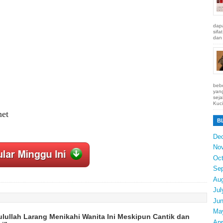
dapa
sifa
dan 
bebe
yang
seja
Kuci
net
B
De
No
Oct
Se
Au
Jul
Ju
Ma
lullah Larang Menikahi Wanita Ini Meskipun Cantik dan
Apr