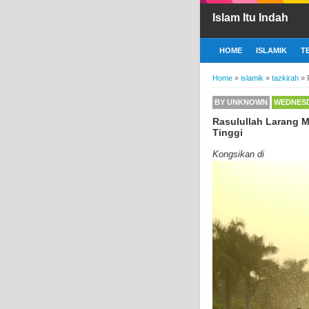
Islam Itu Indah
HOME
ISLAMIK
T
Home
»
islamik
»
tazkirah
»
BY
UNKNOWN
WEDNESDA
Rasulullah Larang M
Tinggi
Kongsikan di