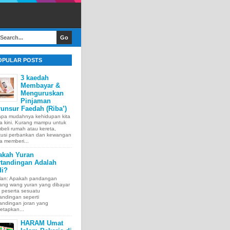
OPULAR POSTS
3 kaedah
Membayar &
Menguruskan
Pinjaman
unsur Faedah (Riba’)
apa mudahnya kehidupan kita
a kini. Kurang mampu untuk
eli rumah atau kereta,
itusi perbankan dan kewangan
a memberi...
akah Yuran
rtandingan Adalah
di?
lan: Apakah pandangan
tang wang yuran yang dibayar
 peserta sesuatu
andingan seperti
andingan joran yang
etapkan...
HARAM Umat