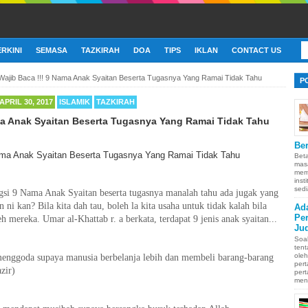
ERKINI
SEMASA
TAZKIRAH
DOA
TIPS
IKLAN
CONTACT US
Wajib Baca !!! 9 Nama Anak Syaitan Beserta Tugasnya Yang Ramai Tidak Tahu
P
APRIL 30, 2017
ISLAMIK
TAZKIRAH
ma Anak Syaitan Beserta Tugasnya Yang Ramai Tidak Tahu
Ber
Bet
mas
memb
inst
sedi
gsi 9 Nama Anak Syaitan beserta tugasnya manalah tahu ada jugak yang
i kan? Bila kita dah tau, boleh la kita usaha untuk tidak kalah bila
Ad
Pe
h mereka. Umar al-Khattab r. a berkata, terdapat 9 jenis anak syaitan...
Ju
Soa
ten
oleh
menggoda supaya manusia berbelanja lebih dan membeli barang-barang
pert
zir)
pert
men