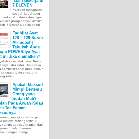
Islam Bekerja di
7 ELEVEN
7-Eleven merupakan
sebuah kedai yang
ng terkenal di dunia dan juga
i runcit paling banyak dimuka
 ini. 7-Eleven juga dipanggi...
Fadhilat Ayat
128 – 129 Surah
At-Taubah|
Tahukah Anda
tapa POWERnya Ayat-
t ini Jika diamalkan?
allah saya tidak tahu. Betul-
l saya tidak tahu. Umur saya
ah hampir separuh abad namun
 sekarang baru saya tahu
ang keleb...
Apakah Maksud
Mimpi Bertemu
Orang yang
Sudah Mati?
sian Pada Arwah Kalau
da Tak Faham
ksudnya
orang seringkali bermimpi
ka mereka sedang tertidur
a, namun ada sebahagian dari
g-orang telah bermimpi
emu dengan orang-...