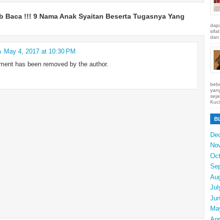
b Baca !!! 9 Nama Anak Syaitan Beserta Tugasnya Yang
dapa
sifa
dan 
n
May 4, 2017 at 10:30 PM
ment has been removed by the author.
bebe
yang
seja
Kuci
B
De
No
Oct
Se
Au
Jul
Ju
Ma
Apr