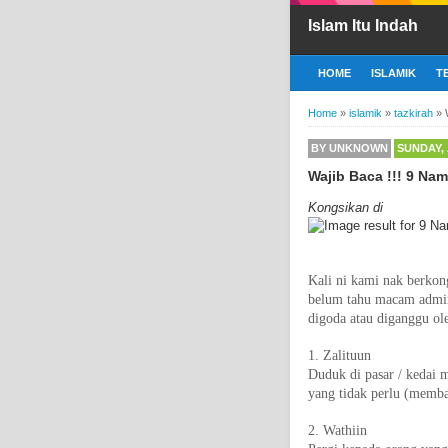
Islam Itu Indah
HOME
ISLAMIK
T
Home
»
islamik
»
tazkirah
»
BY
UNKNOWN
SUNDAY, 
Wajib Baca !!! 9 Na
Kongsikan di
Kali ni kami nak berkon
belum tahu macam admin n
digoda atau diganggu ole
1. Zalituun
Duduk di pasar / kedai 
yang tidak perlu (memba
2. Wathiin