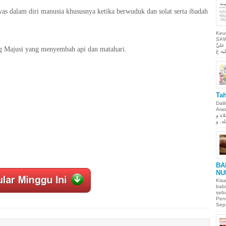
s dalam diri manusia khususnya ketika berwuduk dan solat serta ibadah
Keu
SAW Ya
ليَّ
g Majusi yang menyembah api dan matahari.
Tah
Dali
Arwah. حمن الحيم
لاة و
BA
NU
Kisa
babi
sebu
Pen
Sepa