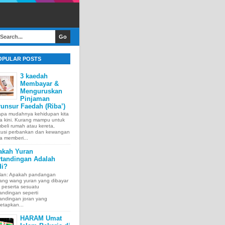
OPULAR POSTS
3 kaedah
Membayar &
Menguruskan
Pinjaman
unsur Faedah (Riba’)
apa mudahnya kehidupan kita
a kini. Kurang mampu untuk
eli rumah atau kereta,
itusi perbankan dan kewangan
a memberi...
akah Yuran
rtandingan Adalah
di?
lan: Apakah pandangan
tang wang yuran yang dibayar
 peserta sesuatu
andingan seperti
andingan joran yang
etapkan...
HARAM Umat