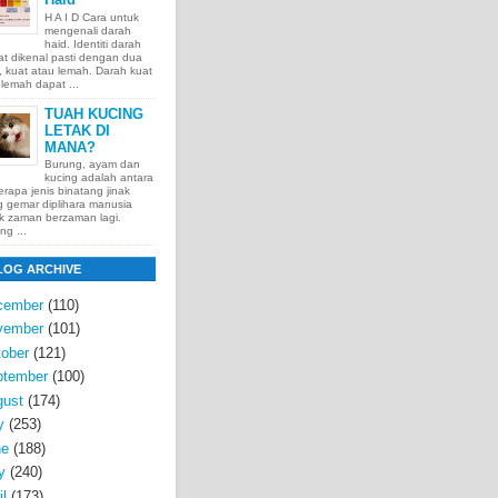
H A I D Cara untuk
mengenali darah
haid. Identiti darah
t dikenal pasti dengan dua
t, kuat atau lemah. Darah kuat
lemah dapat ...
TUAH KUCING
LETAK DI
MANA?
Burung, ayam dan
kucing adalah antara
rapa jenis binatang jinak
 gemar diplihara manusia
k zaman berzaman lagi.
ng ...
LOG ARCHIVE
cember
(110)
vember
(101)
ober
(121)
ptember
(100)
gust
(174)
y
(253)
ne
(188)
y
(240)
il
(173)