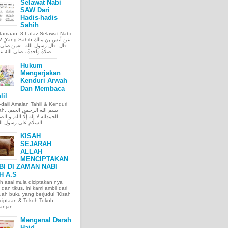
Selawat Nabi
SAW Dari
Hadis-hadis
Sahih
tamaan 8 Lafaz Selawat Nabi
ng Sahih عن أنس بن مالك
قال: قال رسول الله : «مَن صلَّى ع
صلاةً واحدةً ، صَلى اللهُ عليه عَ...
Hukum
Mengerjakan
Kenduri Arwah
Dan Membaca
lil
l-dalil Amalan Tahlil & Kenduri
بسم الله الر.
الحمدلله لا إله إلّا الله, و الص
السلام على رسول الله, و...
KISAH
SEJARAH
ALLAH
MENCIPTAKAN
BI DI ZAMAN NABI
H A.S
h asal mula diciptakan nya
 dan tikus, ini kami ambil dari
ah buku yang berjudul “Kisah
ciptaan & Tokoh-Tokoh
njan...
Mengenal Darah
Haid