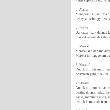
Pergi kepada orang yang
3. A’awan
Menghasut sultan/ raja 
kekayaan sehingga terab
4. Haffaf
Berkawan baik dengan ka
maksiat seperti di kela
5. Murrah
Merosakkan dan melalaik
Mereka ini tenggelam d
6. Masuud
Duduk di bibir mulut ma
perkataan yang tidak bai
7. Daasim
Duduk di pintu rumah ki
bertindak agar terjadi k
ganas, memukul isteri, i
bentuk kemusnahan ruma