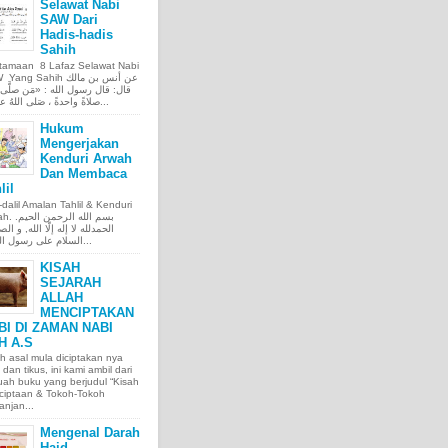
Selawat Nabi
SAW Dari
Hadis-hadis
Sahih
tamaan 8 Lafaz Selawat Nabi
ng Sahih عن أنس بن مالك
قال: قال رسول الله : «مَن صلَّى ع
صلاةً واحدةً ، صَلى اللهُ عليه عَ...
Hukum
Mengerjakan
Kenduri Arwah
Dan Membaca
lil
l-dalil Amalan Tahlil & Kenduri
بسم الله الر.
الحمدلله لا إله إلّا الله, و الص
السلام على رسول الله, و...
KISAH
SEJARAH
ALLAH
MENCIPTAKAN
BI DI ZAMAN NABI
H A.S
h asal mula diciptakan nya
 dan tikus, ini kami ambil dari
ah buku yang berjudul “Kisah
ciptaan & Tokoh-Tokoh
njan...
Mengenal Darah
Haid