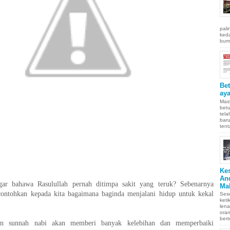
pali
keda
bumi
Be
aya
Masy
betu
tel
baru
tent
Ke
An
gar bahawa Rasulullah pernah ditimpa sakit yang teruk? Sebenarnya
Ma
ontohkan kepada kita bagaimana baginda menjalani hidup untuk kekal
Sese
keti
len
oran
bert
an sunnah nabi akan memberi banyak kelebihan dan memperbaiki