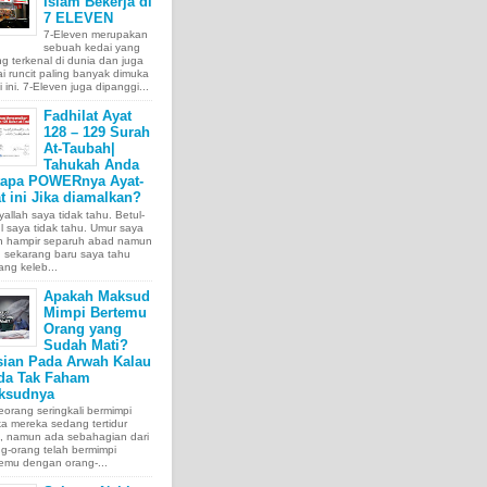
Islam Bekerja di
7 ELEVEN
7-Eleven merupakan
sebuah kedai yang
ng terkenal di dunia dan juga
i runcit paling banyak dimuka
 ini. 7-Eleven juga dipanggi...
Fadhilat Ayat
128 – 129 Surah
At-Taubah|
Tahukah Anda
tapa POWERnya Ayat-
t ini Jika diamalkan?
allah saya tidak tahu. Betul-
l saya tidak tahu. Umur saya
ah hampir separuh abad namun
 sekarang baru saya tahu
ang keleb...
Apakah Maksud
Mimpi Bertemu
Orang yang
Sudah Mati?
sian Pada Arwah Kalau
da Tak Faham
ksudnya
orang seringkali bermimpi
ka mereka sedang tertidur
a, namun ada sebahagian dari
g-orang telah bermimpi
emu dengan orang-...