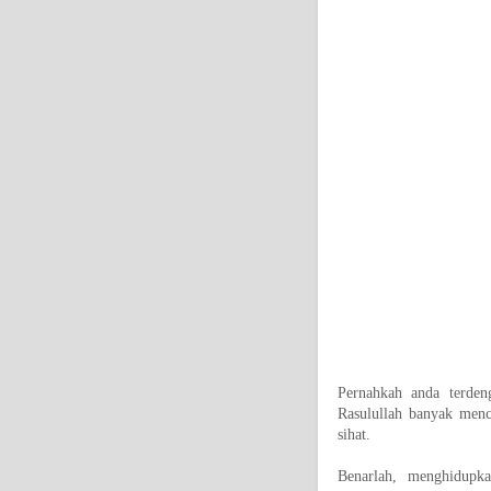
Pernahkah anda terden
Rasulullah banyak menc
sihat.
Benarlah, menghidupk