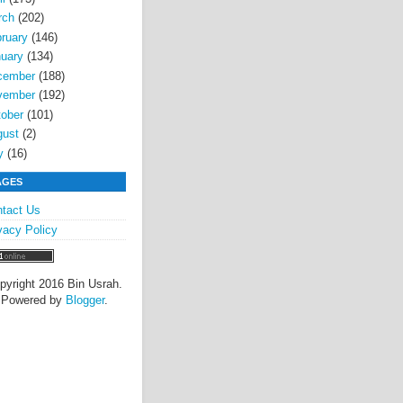
rch
(202)
ruary
(146)
uary
(134)
cember
(188)
vember
(192)
ober
(101)
gust
(2)
y
(16)
AGES
tact Us
vacy Policy
pyright 2016 Bin Usrah.
Powered by
Blogger
.