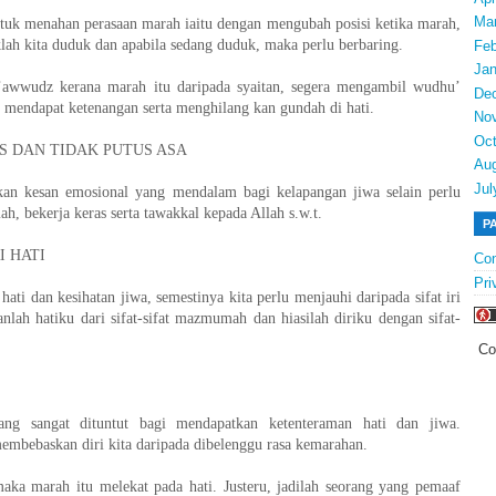
Ma
ntuk menahan perasaan marah iaitu dengan mengubah posisi ketika marah,
klah kita duduk dan apabila sedang duduk, maka perlu berbaring.
Feb
Jan
wwudz kerana marah itu daripada syaitan, segera mengambil wudhu’
De
i mendapat ketenangan serta menghilang kan gundah di hati.
No
Oct
IS DAN TIDAK PUTUS ASA
Au
Jul
an kesan emosional yang mendalam bagi kelapangan jiwa selain perlu
ah, bekerja keras serta tawakkal kepada Allah s.w.t.
P
I HATI
Con
Pri
hati dan kesihatan jiwa, semestinya kita perlu menjauhi daripada sifat iri
anlah hatiku dari sifat-sifat mazmumah dan hiasilah diriku dengan sifat-
Co
ang sangat dituntut bagi mendapatkan ketenteraman hati dan jiwa.
mbebaskan diri kita daripada dibelenggu rasa kemarahan.
aka marah itu melekat pada hati. Justeru, jadilah seorang yang pemaaf