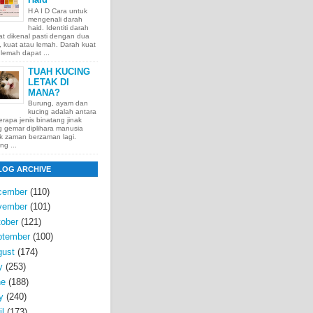
H A I D Cara untuk
mengenali darah
haid. Identiti darah
t dikenal pasti dengan dua
t, kuat atau lemah. Darah kuat
lemah dapat ...
TUAH KUCING
LETAK DI
MANA?
Burung, ayam dan
kucing adalah antara
rapa jenis binatang jinak
 gemar diplihara manusia
k zaman berzaman lagi.
ng ...
LOG ARCHIVE
cember
(110)
vember
(101)
ober
(121)
ptember
(100)
gust
(174)
y
(253)
ne
(188)
y
(240)
il
(173)