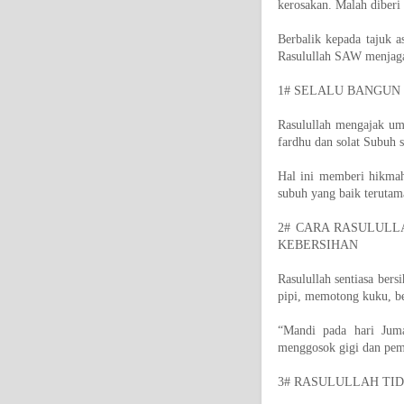
kerosakan. Malah diberi 
Berbalik kepada tajuk a
Rasulullah SAW menjaga k
1# SELALU BANGUN
Rasulullah mengajak um
fardhu dan solat Subuh 
Hal ini memberi hikmah
subuh yang baik terutam
2# CARA RASULULL
KEBERSIHAN
Rasulullah sentiasa ber
pipi, memotong kuku, b
“Mandi pada hari Juma
menggosok gigi dan pe
3# RASULULLAH TI