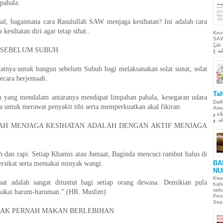
pahala.
sal, bagaimana cara Rasulullah SAW menjaga kesihatan? Ini adalah cara
esihatan diri agar tetap sihat..
Keu
SAW Ya
ليَّ
 SEBELUM SUBUH
atnya untuk bangun sebelum Subuh bagi melaksanakan solat sunat, solat
secara berjemaah.
Tah
 yang mendalam antaranya mendapat limpahan pahala, kesegaran udara
Dali
a untuk merawat penyakit tibi serta memperkuatkan akal fikiran.
Arwah. حمن الحيم
لاة و
AH MENJAGA KESIHATAN ADALAH DENGAN AKTIF MENJAGA
sih dan rapi. Setiap Khamis atau Jumaat, Baginda mencuci rambut halus di
BA
ersikat serta memakai minyak wangi.
NU
Kisa
at adalah sangat dituntut bagi setiap orang dewasa. Demikian pula
babi
sebu
makai harum-haruman.” (HR. Muslim)
Pen
Sepa
DAK PERNAH MAKAN BERLEBIHAN