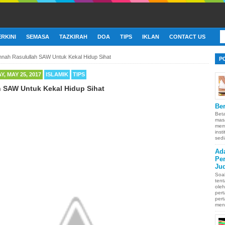
ERKINI
SEMASA
TAZKIRAH
DOA
TIPS
IKLAN
CONTACT US
nnah Rasulullah SAW Untuk Kekal Hidup Sihat
P
, MAY 25, 2017
ISLAMIK
TIPS
h SAW Untuk Kekal Hidup Sihat
Ber
Bet
mas
memb
inst
sedi
Ad
Pe
Ju
Soa
ten
oleh
pert
pert
men