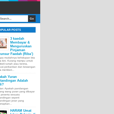
OPULAR POSTS
3 kaedah
Membayar &
Menguruskan
Pinjaman
unsur Faedah (Riba’)
apa mudahnya kehidupan kita
a kini. Kurang mampu untuk
eli rumah atau kereta,
itusi perbankan dan kewangan
a memberi...
akah Yuran
rtandingan Adalah
di?
lan: Apakah pandangan
tang wang yuran yang dibayar
 peserta sesuatu
andingan seperti
andingan joran yang
etapkan...
HARAM Umat