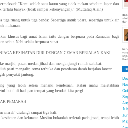
bermaksud: “Kami adalah satu kaum yang tidak makan sebelum lapar dan
k terlalu banyak (tidak sampai kekenyangan).” (Muttafaq Alaih)
dapa
sifa
 tiga ruang untuk tiga benda: Sepertiga untuk udara, sepertiga untuk air
dan 
ntuk makanan.
ikan khusus bagi umat Islam iaitu dengan berpuasa pada Ramadan bagi
n selain Nabi selalu berpuasa sunat.
bebe
NJAGA KESIHATAN DIRI DENGAN GEMAR BERJALAN KAKI
yang
seja
Kuci
i ke masjid, pasar, medan jihad dan mengunjungi rumah sahabat.
eluh pasti mengalir, roma terbuka dan peredaran darah berjalan lancar.
B
gah penyakit jantung.
De
No
rang yang lebih selesa menaiki kenderaan. Kalau mahu meletakkan
etul-betul di hadapan tempat yang hendak kita pergi.
Oct
Se
DAK PEMARAH
Au
Jul
an marah’ diulangi sampai tiga kali.
Ju
kesihatan dan kekuatan Muslim bukanlah terletak pada jasad, tetapi lebih
Ma
Apr