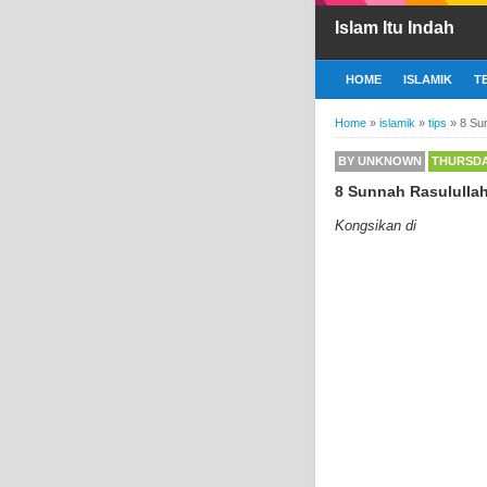
Islam Itu Indah
HOME
ISLAMIK
T
Home
»
islamik
»
tips
»
8 Su
BY
UNKNOWN
THURSDAY
8 Sunnah Rasululla
Kongsikan di