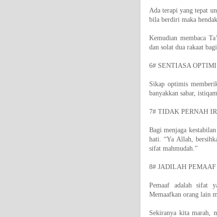
Ada terapi yang tepat u
bila berdiri maka henda
Kemudian membaca Ta’a
dan solat dua rakaat bag
6# SENTIASA OPTIM
Sikap optimis memberik
banyakkan sabar, istiqam
7# TIDAK PERNAH IR
Bagi menjaga kestabilan 
hati. “Ya Allah, bersihk
sifat mahmudah.”
8# JADILAH PEMAAF
Pemaaf adalah sifat y
Memaafkan orang lain me
Sekiranya kita marah, m