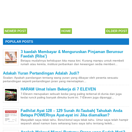
NEWER POST
HOME
OLDER POST
POPULAR POSTS
3 kaedah Membayar & Menguruskan Pinjaman Berunsur
Faedah (Riba’)
Betapa mudahnya kehidupan kita masa kini. Kurang mampu untuk membeli
rumah atau kereta, institusi perbankan dan kewangan sedia memberi...
Adakah Yuran Pertandingan Adalah Judi?
Soalan: Apakah pandangan tentang wang yuran yang dibayar oleh peserta sesuatu
pertandingan seperti pertandingan joran yang menetapkan...
HARAM Umat Islam Bekerja di 7 ELEVEN
7-Eleven merupakan sebuah kedai yang paling terkenal di dunia dan juga
kedai runcit paling banyak dimuka bumi ini. 7-Eleven juga dipanggi...
Fadhilat Ayat 128 – 129 Surah At-Taubah| Tahukah Anda
Betapa POWERnya Ayat-ayat ini Jika diamalkan?
Masyallah saya tidak tahu. Betul-betul saya tidak tahu. Umur saya telah hampir
separuh abad namun baru sekarang baru saya tahu tentang keleb...