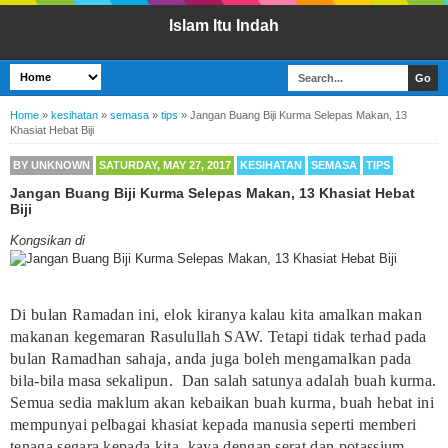
Islam Itu Indah
Home
»
kesihatan
»
semasa
»
tips
»
Jangan Buang Biji Kurma Selepas Makan, 13
Khasiat Hebat Biji
BY
UNKNOWN
SATURDAY, MAY 27, 2017
KESIHATAN
SEMASA
TIPS
Jangan Buang Biji Kurma Selepas Makan, 13 Khasiat Hebat
Biji
Kongsikan di
Di bulan Ramadan ini, elok kiranya kalau kita amalkan makan
makanan kegemaran Rasulullah SAW. Tetapi tidak terhad pada
bulan Ramadhan sahaja, anda juga boleh mengamalkan pada
bila-bila masa sekalipun. Dan salah satunya adalah buah kurma.
Semua sedia maklum akan kebaikan buah kurma, buah hebat ini
mempunyai pelbagai khasiat kepada manusia seperti memberi
tenaga segara kepada kita, kaya dengan serat dan potassium,