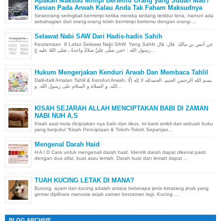
Apakah Maksud Mimpi Bertemu Orang yang Sudah Mati?
Kesian Pada Arwah Kalau Anda Tak Faham Maksudnya
Seseorang seringkali bermimpi ketika mereka sedang tertidur lena, namun ada
sebahagian dari orang-orang telah bermimpi bertemu dengan orang-...
Selawat Nabi SAW Dari Hadis-hadis Sahih
Keutamaan 8 Lafaz Selawat Nabi SAW Yang Sahih عن أنس بن مالك قال: قال
رسول الله : «مَن صلَّى عليَّ صلاةً واحدةً ، صَلى اللهُ عليه عَ...
Hukum Mengerjakan Kenduri Arwah Dan Membaca Tahlil
Dalil-dalil Amalan Tahlil & Kenduri Arwah. بسم الله الرحمن الحيم. الحمدلله لا إله إلّا
الله, و الصلاة و السلام على رسول الله, و...
KISAH SEJARAH ALLAH MENCIPTAKAN BABI DI ZAMAN
NABI NUH A.S
Kisah asal mula diciptakan nya babi dan tikus, ini kami ambil dari sebuah buku
yang berjudul “Kisah Penciptaan & Tokoh-Tokoh Sepanjan...
Mengenal Darah Haid
H A I D Cara untuk mengenali darah haid. Identiti darah dapat dikenal pasti
dengan dua sifat, kuat atau lemah. Darah kuat dan lemah dapat ...
TUAH KUCING LETAK DI MANA?
Burung, ayam dan kucing adalah antara beberapa jenis binatang jinak yang
gemar diplihara manusia sejak zaman berzaman lagi. Kucing ...
BLOG ARCHIVE