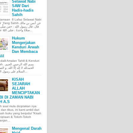
Selawat Nabi
SAW Dari
Hadis-hadis
Sahih
tamaan 8 Lafaz Selawat Nabi
ng Sahih عن أنس بن مالك
قال: قال رسول الله : «مَن صلَّى ع
صلاةً واحدةً ، صَلى اللهُ عليه عَ...
Hukum
Mengerjakan
Kenduri Arwah
Dan Membaca
lil
l-dalil Amalan Tahlil & Kenduri
بسم الله الر.
الحمدلله لا إله إلّا الله, و الص
السلام على رسول الله, و...
KISAH
SEJARAH
ALLAH
MENCIPTAKAN
BI DI ZAMAN NABI
H A.S
h asal mula diciptakan nya
 dan tikus, ini kami ambil dari
ah buku yang berjudul “Kisah
ciptaan & Tokoh-Tokoh
njan...
Mengenal Darah
Haid