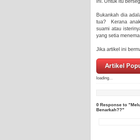
ini. Untuk itu bers
Bukankah dia adal
tua? Kerana anak
suami atau isterin
yang setia meneman
Jika artikel ini be
loading...
0 Response to "Melu
Benarkah??"