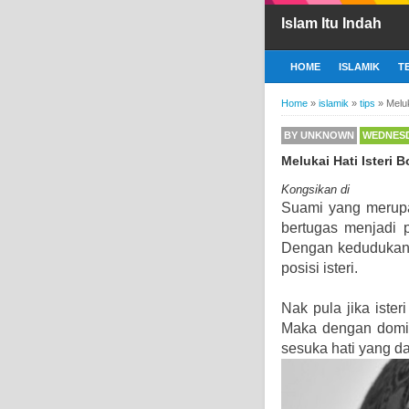
Islam Itu Indah
HOME
ISLAMIK
T
Home
»
islamik
»
tips
»
Melu
BY
UNKNOWN
WEDNESDA
Melukai Hati Isteri
Kongsikan di
Suami yang merupa
bertugas menjadi 
Dengan kedudukan y
posisi isteri.
Nak pula jika iste
Maka dengan domin
sesuka hati yang dap