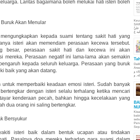
keluarga. Lantas bagaimana boleh melukai hati isteri boleh
Keu
g Buruk Akan Menular
SAW Ya
ليَّ
 mengungkapkan kepada suami tentang sakit hati yang
sanya isteri akan memendam perasaan kecewa tersebut.
g besar, perasaan sakit hati dan kecewa ini akan
 mereka. Perasaan negatif ini lama-lama akan semakin
Tah
engaruh kepada seluruh keluarga. Perasaan yang buruk
Dali
Arwah. حمن الحيم
i baik yang akan datang.
لاة و
h untuk memperbaiki keadaan emosi isteri. Sudah banyak
 bertengkar dengan isteri selalu terhalang ketika mencari
a tayar kenderaan pecah, bahkan hingga kecelakaan yang
BA
ah dua orang ini saling bertengkar.
NU
Kisa
babi
dak Bersyukur
sebu
Pen
Sepa
kiti isteri baik dalam bentuk ucapan atau tindakan
-hati. Pasalnya doa mereka terhadap para suami dalam