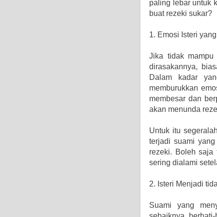
paling lebar untuk 
buat rezeki sukar?
1. Emosi Isteri yan
Jika tidak mampu
dirasakannya, bia
Dalam kadar yan
memburukkan emosi
membesar dan berp
akan menunda rezek
Untuk itu segerala
terjadi suami yang
rezeki. Boleh saj
sering dialami setel
2. Isteri Menjadi ti
Suami yang menya
sebaiknya berhati