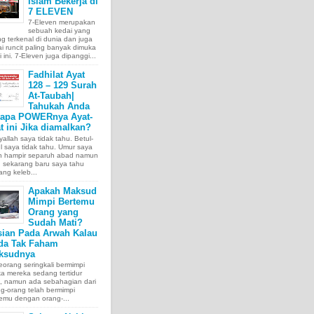
Islam Bekerja di
7 ELEVEN
7-Eleven merupakan
sebuah kedai yang
ng terkenal di dunia dan juga
i runcit paling banyak dimuka
 ini. 7-Eleven juga dipanggi...
Fadhilat Ayat
128 – 129 Surah
At-Taubah|
Tahukah Anda
tapa POWERnya Ayat-
t ini Jika diamalkan?
allah saya tidak tahu. Betul-
l saya tidak tahu. Umur saya
ah hampir separuh abad namun
 sekarang baru saya tahu
ang keleb...
Apakah Maksud
Mimpi Bertemu
Orang yang
Sudah Mati?
sian Pada Arwah Kalau
da Tak Faham
ksudnya
orang seringkali bermimpi
ka mereka sedang tertidur
a, namun ada sebahagian dari
g-orang telah bermimpi
emu dengan orang-...