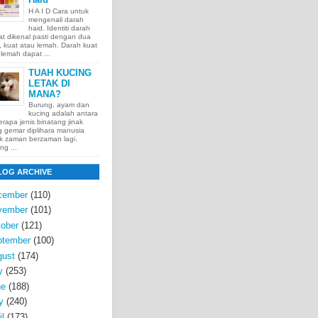
H A I D Cara untuk
mengenali darah
haid. Identiti darah
t dikenal pasti dengan dua
t, kuat atau lemah. Darah kuat
lemah dapat ...
TUAH KUCING
LETAK DI
MANA?
Burung, ayam dan
kucing adalah antara
rapa jenis binatang jinak
 gemar diplihara manusia
k zaman berzaman lagi.
ng ...
LOG ARCHIVE
cember
(110)
vember
(101)
ober
(121)
ptember
(100)
gust
(174)
y
(253)
ne
(188)
y
(240)
il
(173)