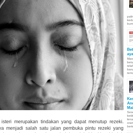
pali
keda
bumi
Be
aya
Masy
betu
tel
baru
tent
Ke
An
Ma
Sese
keti
len
 isteri merupakan tindakan yang dapat menutup rezeki.
oran
bert
 menjadi salah satu jalan pembuka pintu rezeki yang