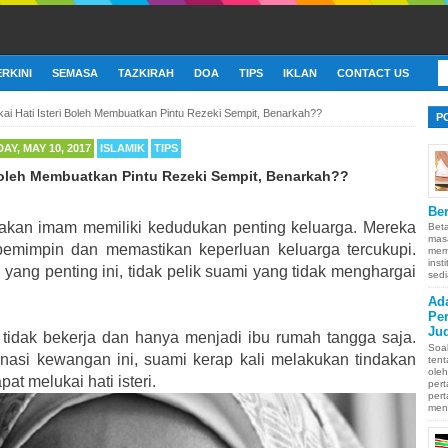
ERKINI
SEMASA
TAZKIRAH
DOA
TIPS
IKLAN
CONTACT US
kai Hati Isteri Boleh Membuatkan Pintu Rezeki Sempit, Benarkah??
P
Y, MAY 10, 2017
ISLAMIK
TIPS
 Boleh Membuatkan Pintu Rezeki Sempit, Benarkah??
Ber
kan imam memiliki kedudukan penting keluarga. Mereka
Bet
mas
pemimpin dan memastikan keperluan keluarga tercukupi.
memb
inst
ang penting ini, tidak pelik suami yang tidak menghargai
sedi
Ad
Pe
Ju
ri tidak bekerja dan hanya menjadi ibu rumah tangga saja.
Soa
asi kewangan ini, suami kerap kali melakukan tindakan
ten
oleh
at melukai hati isteri.
pert
pert
men