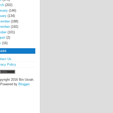
rch
(202)
ruary
(146)
uary
(134)
cember
(188)
vember
(192)
ober
(101)
gust
(2)
y
(16)
AGES
tact Us
vacy Policy
pyright 2016 Bin Usrah.
Powered by
Blogger
.