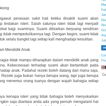
Ma
okong
Feb
Jan
awal perasaan sakit hati ketika disakiti suami akan
De
 tindakan isteri. Salah satunya isteri tidak lagi menjadi
No
bat bagi suaminya. Suami dibiarkan berjuang sendirian
Oct
ing tidak mempedulikannya lagi. Dengan begini, suami tidak
Au
k selalu bangkit lagi setiap kali menghadapi kesulitan.
Jul
P
lam Mendidik Anak
Con
bahagia tidak mampu diharapkan dalam mendidik anak yang
Pri
una. Kekecewaan terhadap suami akan bertambah pada
rhadap anak. Padahal rezeki boleh datang dari mana saja,
Co
. Rezeki juga bukan hanya berupa wang, tapi juga berupa
ang menemui orang tuanya dengan wajah bahagia setiap
nnya kenapa isteri yang tidak bahagia boleh menyukarkan
ngkin saja diantara anda ada yang pernah mengalami hal