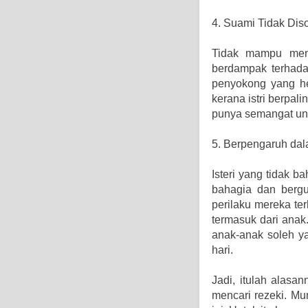
4. Suami Tidak Dis
Tidak mampu meng
berdampak terhadap
penyokong yang he
kerana istri berpal
punya semangat untu
5. Berpengaruh da
Isteri yang tidak 
bahagia dan berg
perilaku mereka te
termasuk dari anak
anak-anak soleh y
hari.
Jadi, itulah alasa
mencari rezeki. Mu