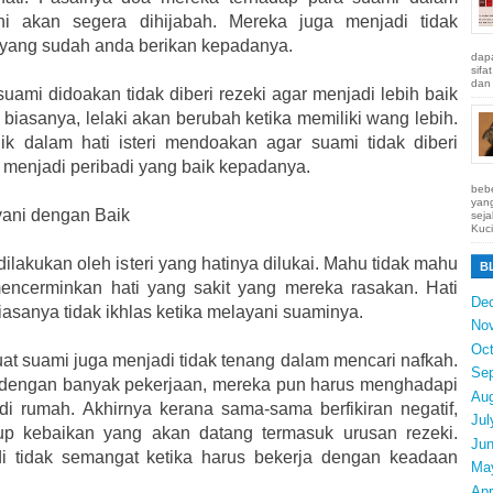
ni akan segera dihijabah. Mereka juga menjadi tidak
 yang sudah anda berikan kepadanya.
dapa
sifa
dan 
uami didoakan tidak diberi rezeki agar menjadi lebih baik
biasanya, lelaki akan berubah ketika memiliki wang lebih.
ik dalam hati isteri mendoakan agar suami tidak diberi
i menjadi peribadi yang baik kepadanya.
bebe
yang
ayani dengan Baik
seja
Kuci
 dilakukan oleh isteri yang hatinya dilukai. Mahu tidak mahu
B
encerminkan hati yang sakit yang mereka rasakan. Hati
De
 biasanya tidak ikhlas ketika melayani suaminya.
No
Oct
uat suami juga menjadi tidak tenang dalam mencari nafkah.
Se
h dengan banyak pekerjaan, mereka pun harus menghadapi
Au
di rumah. Akhirnya kerana sama-sama berfikiran negatif,
Jul
p kebaikan yang akan datang termasuk urusan rezeki.
Ju
 tidak semangat ketika harus bekerja dengan keadaan
Ma
Apr