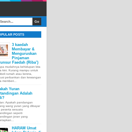
OPULAR POSTS
3 kaedah
Membayar &
Menguruskan
Pinjaman
unsur Faedah (Riba’)
apa mudahnya kehidupan kita
a kini. Kurang mampu untuk
eli rumah atau kereta,
itusi perbankan dan kewangan
a memberi...
akah Yuran
rtandingan Adalah
di?
lan: Apakah pandangan
tang wang yuran yang dibayar
 peserta sesuatu
andingan seperti
andingan joran yang
etapkan...
HARAM Umat