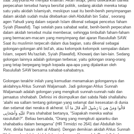
saat Sayyidina Ali menjadi khalifah. Akan tetapi, perlu ditekankan bahwa
perpecahan tersebut hanya bersifat politik, sedang akidah mereka tetap
satu yaitu akidah Islamiyah, meskipun saat itu benih-benih penyimpangan
dalam akidah sudah mulai ditebarkan oleh Abdullah bin Saba’, seorang
agen Yahudi yang dalam sejarah Islam dikenal sebagai pencetus faham
Syiah (Rawafid). Tapi setelah para sahabat wafat, benih-benih perpecahan
dalam akidah tersebut mulai membesar, sehingga timbullah faham-faham
yang bermacam-macam yang menyimpang dari ajaran Rasulullah SAW.
Saat itu muslimin terpecah dalam dua bagian, satu dikenal sebagai
golongan-golongan ahli bid’ah, atau kelompok-kelompok sempalan dalam
Islam, seperti Mu’tazilah, Syiah (Rawafid), Khowarij dan lain-lain. Sedang
golongan lainnya adalah golongan terbesar, yaitu golongan orang-orang
yang tetap berpegang teguh kepada apa-apa yang dijalankan oleh
Rasulullah SAW bersama sahabat-sahabatnya.
Golongan terakhir inilah yang kemudian menamakan golongannya dan
akidahnya Ahlus Sunnah Waljamaah. Jadi golongan Ahlus Sunnah
Waljamaah adalah golongan yang mengikuti sunnah-sunnah nabi dan
jamaatus shohabah. Definisi ini disimpulkan dari sabda Nabi shallallahu
‘alaihi wa sallam tentang golongan yang selamat dari kesesatan di dunia
dan selamat dari neraka di akherat. قَالُوا وَمَنْ هِىَ يَا رَسُولَ اللَّهِ قَالَ مَا أَنَا
عَلَيْهِ وَأَصْحَابِى Para shahabat bertanya, “Siapakah mereka wahai
rasulullah?”. Beliau bersabda, “Orang yang mengikuti ajaranku dan
shahabatku dalam beragama” (HR Tirmidzi no 2641 dari Abdullah bin
‘Amr, dinilai hasan oleh al Albani). Dengan demikian akidah Ahlus Sunnah