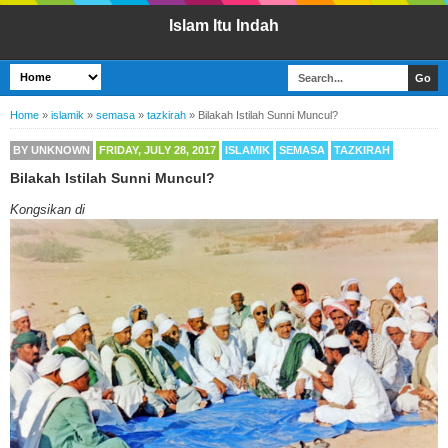
Islam Itu Indah
Home
»
islamik
»
semasa
»
tazkirah
»
Bilakah Istilah Sunni Muncul?
BY
UNKNOWN
FRIDAY, JULY 28, 2017
ISLAMIK
SEMASA
TAZKIRAH
Bilakah Istilah Sunni Muncul?
Kongsikan di