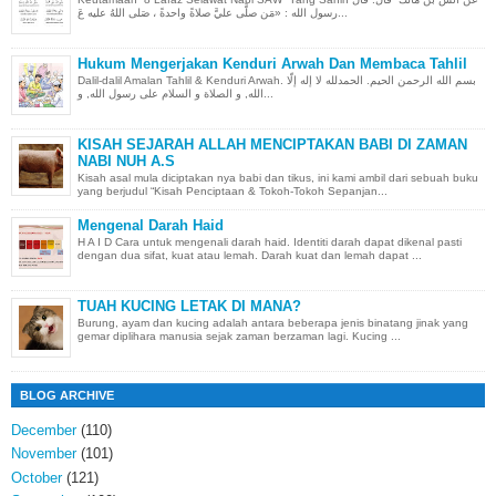
رسول الله : «مَن صلَّى عليَّ صلاةً واحدةً ، صَلى اللهُ عليه عَ...
Hukum Mengerjakan Kenduri Arwah Dan Membaca Tahlil
Dalil-dalil Amalan Tahlil & Kenduri Arwah. بسم الله الرحمن الحيم. الحمدلله لا إله إلّا
الله, و الصلاة و السلام على رسول الله, و...
KISAH SEJARAH ALLAH MENCIPTAKAN BABI DI ZAMAN
NABI NUH A.S
Kisah asal mula diciptakan nya babi dan tikus, ini kami ambil dari sebuah buku
yang berjudul “Kisah Penciptaan & Tokoh-Tokoh Sepanjan...
Mengenal Darah Haid
H A I D Cara untuk mengenali darah haid. Identiti darah dapat dikenal pasti
dengan dua sifat, kuat atau lemah. Darah kuat dan lemah dapat ...
TUAH KUCING LETAK DI MANA?
Burung, ayam dan kucing adalah antara beberapa jenis binatang jinak yang
gemar diplihara manusia sejak zaman berzaman lagi. Kucing ...
BLOG ARCHIVE
December
(110)
November
(101)
October
(121)