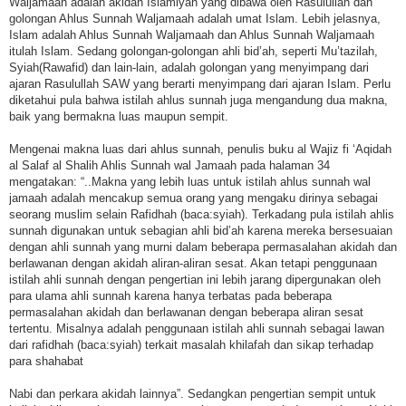
Waljamaah adalah akidah Islamiyah yang dibawa oleh Rasulullah dan
golongan Ahlus Sunnah Waljamaah adalah umat Islam. Lebih jelasnya,
Islam adalah Ahlus Sunnah Waljamaah dan Ahlus Sunnah Waljamaah
itulah Islam. Sedang golongan-golongan ahli bid’ah, seperti Mu’tazilah,
Syiah(Rawafid) dan lain-lain, adalah golongan yang menyimpang dari
ajaran Rasulullah SAW yang berarti menyimpang dari ajaran Islam. Perlu
diketahui pula bahwa istilah ahlus sunnah juga mengandung dua makna,
baik yang bermakna luas maupun sempit.
Mengenai makna luas dari ahlus sunnah, penulis buku al Wajiz fi ‘Aqidah
al Salaf al Shalih Ahlis Sunnah wal Jamaah pada halaman 34
mengatakan: “..Makna yang lebih luas untuk istilah ahlus sunnah wal
jamaah adalah mencakup semua orang yang mengaku dirinya sebagai
seorang muslim selain Rafidhah (baca:syiah). Terkadang pula istilah ahlis
sunnah digunakan untuk sebagian ahli bid’ah karena mereka bersesuaian
dengan ahli sunnah yang murni dalam beberapa permasalahan akidah dan
berlawanan dengan akidah aliran-aliran sesat. Akan tetapi penggunaan
istilah ahli sunnah dengan pengertian ini lebih jarang dipergunakan oleh
para ulama ahli sunnah karena hanya terbatas pada beberapa
permasalahan akidah dan berlawanan dengan beberapa aliran sesat
tertentu. Misalnya adalah penggunaan istilah ahli sunnah sebagai lawan
dari rafidhah (baca:syiah) terkait masalah khilafah dan sikap terhadap
para shahabat
Nabi dan perkara akidah lainnya”. Sedangkan pengertian sempit untuk