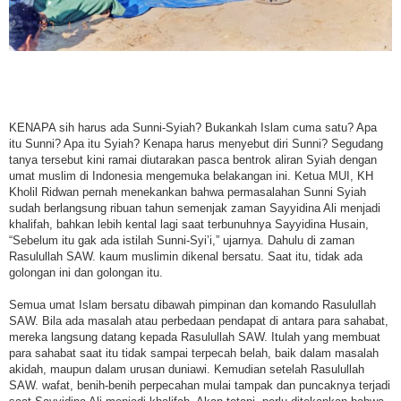
KENAPA sih harus ada Sunni-Syiah? Bukankah Islam cuma satu? Apa
itu Sunni? Apa itu Syiah? Kenapa harus menyebut diri Sunni? Segudang
tanya tersebut kini ramai diutarakan pasca bentrok aliran Syiah dengan
umat muslim di Indonesia mengemuka belakangan ini. Ketua MUI, KH
Kholil Ridwan pernah menekankan bahwa permasalahan Sunni Syiah
sudah berlangsung ribuan tahun semenjak zaman Sayyidina Ali menjadi
khalifah, bahkan lebih kental lagi saat terbunuhnya Sayyidina Husain,
“Sebelum itu gak ada istilah Sunni-Syi’i,” ujarnya. Dahulu di zaman
Rasulullah SAW. kaum muslimin dikenal bersatu. Saat itu, tidak ada
golongan ini dan golongan itu.
Semua umat Islam bersatu dibawah pimpinan dan komando Rasulullah
SAW. Bila ada masalah atau perbedaan pendapat di antara para sahabat,
mereka langsung datang kepada Rasulullah SAW. Itulah yang membuat
para sahabat saat itu tidak sampai terpecah belah, baik dalam masalah
akidah, maupun dalam urusan duniawi. Kemudian setelah Rasulullah
SAW. wafat, benih-benih perpecahan mulai tampak dan puncaknya terjadi