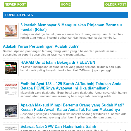
NEWER POST
HOME
OLDER POST
POPULAR POSTS
3 kaedah Membayar & Menguruskan Pinjaman Berunsur
Faedah (Riba’)
Betapa mudahnya kehidupan kita masa kini. Kurang mampu untuk membeli
rumah atau kereta, institusi perbankan dan kewangan sedia memberi...
Adakah Yuran Pertandingan Adalah Judi?
Soalan: Apakah pandangan tentang wang yuran yang dibayar oleh peserta sesuatu
pertandingan seperti pertandingan joran yang menetapkan...
HARAM Umat Islam Bekerja di 7 ELEVEN
7-Eleven merupakan sebuah kedai yang paling terkenal di dunia dan juga
kedai runcit paling banyak dimuka bumi ini. 7-Eleven juga dipanggi...
Fadhilat Ayat 128 – 129 Surah At-Taubah| Tahukah Anda
Betapa POWERnya Ayat-ayat ini Jika diamalkan?
Masyallah saya tidak tahu. Betul-betul saya tidak tahu. Umur saya telah hampir
separuh abad namun baru sekarang baru saya tahu tentang keleb...
Apakah Maksud Mimpi Bertemu Orang yang Sudah Mati?
Kesian Pada Arwah Kalau Anda Tak Faham Maksudnya
Seseorang seringkali bermimpi ketika mereka sedang tertidur lena, namun ada
sebahagian dari orang-orang telah bermimpi bertemu dengan orang-...
Selawat Nabi SAW Dari Hadis-hadis Sahih
Keutamaan 8 Lafaz Selawat Nabi SAW Yang Sahih عن أنس بن مالك قال: قال