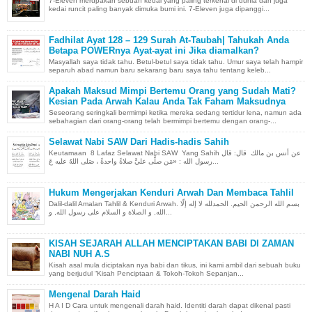
7-Eleven merupakan sebuah kedai yang paling terkenal di dunia dan juga
kedai runcit paling banyak dimuka bumi ini. 7-Eleven juga dipanggi...
Fadhilat Ayat 128 – 129 Surah At-Taubah| Tahukah Anda
Betapa POWERnya Ayat-ayat ini Jika diamalkan?
Masyallah saya tidak tahu. Betul-betul saya tidak tahu. Umur saya telah hampir
separuh abad namun baru sekarang baru saya tahu tentang keleb...
Apakah Maksud Mimpi Bertemu Orang yang Sudah Mati?
Kesian Pada Arwah Kalau Anda Tak Faham Maksudnya
Seseorang seringkali bermimpi ketika mereka sedang tertidur lena, namun ada
sebahagian dari orang-orang telah bermimpi bertemu dengan orang-...
Selawat Nabi SAW Dari Hadis-hadis Sahih
Keutamaan 8 Lafaz Selawat Nabi SAW Yang Sahih عن أنس بن مالك قال: قال
رسول الله : «مَن صلَّى عليَّ صلاةً واحدةً ، صَلى اللهُ عليه عَ...
Hukum Mengerjakan Kenduri Arwah Dan Membaca Tahlil
Dalil-dalil Amalan Tahlil & Kenduri Arwah. بسم الله الرحمن الحيم. الحمدلله لا إله إلّا
الله, و الصلاة و السلام على رسول الله, و...
KISAH SEJARAH ALLAH MENCIPTAKAN BABI DI ZAMAN
NABI NUH A.S
Kisah asal mula diciptakan nya babi dan tikus, ini kami ambil dari sebuah buku
yang berjudul “Kisah Penciptaan & Tokoh-Tokoh Sepanjan...
Mengenal Darah Haid
H A I D Cara untuk mengenali darah haid. Identiti darah dapat dikenal pasti