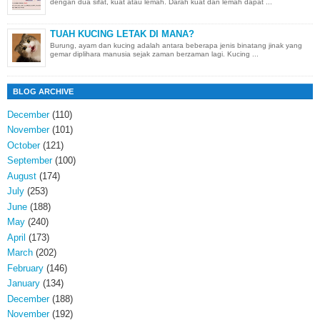
dengan dua sifat, kuat atau lemah. Darah kuat dan lemah dapat ...
TUAH KUCING LETAK DI MANA?
Burung, ayam dan kucing adalah antara beberapa jenis binatang jinak yang
gemar diplihara manusia sejak zaman berzaman lagi. Kucing ...
BLOG ARCHIVE
December
(110)
November
(101)
October
(121)
September
(100)
August
(174)
July
(253)
June
(188)
May
(240)
April
(173)
March
(202)
February
(146)
January
(134)
December
(188)
November
(192)