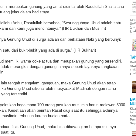
 ini merupakan gunung yang amat dicintai oleh Rasulullah Shallallahu
rtuang jelas dalam hadistnya.
Keu
hiallahu Anhu, Rasulullah bersabda, “Sesungguhnya Uhud adalah satu
SAW Ya
ليَّ
kami dan kami juga mencintainya.” (HR Bukhari dan Muslim)
nya Gunung Uhud di surga adalah dari perkataan Nabi yang berbunyi:
 satu dari bukit-bukit yang ada di surga.” (HR Bukhari)
Tah
ud memiliki warna cokelat tua dan merupakan gunung yang tersendiri.
Dali
Arwah. حمن الحيم
 tidak merangkai dengan gunung lainnya seperti layaknya rangkaian
لاة و
in.
 lain tengah mengalami gangguan, maka Gunung Uhud akan tetap
ah jika Gunung Uhud dikenal oleh masyarakat Madinah dengan nama
yang tersendiri.
BA
NU
yaksikan bagaimana 700 orang pasukan muslimin harus melawan 3000
Kisa
h. Kesetiaan akan perintah Rasul diuji saat itu sehingga akhirnya
babi
 muslimin terbunuh karena buaian harta.
sebu
Pen
Sepa
eadaan fisik Gunung Uhud, maka bisa dibayangkan betapa sulitnya
saat itu.