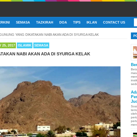
ERKINI
SEMASA
TAZKIRAH
DOA
TIPS
IKLAN
CONTACT US
GUNUNG YANG DIKATAKAN NABI AKAN ADA DI SYURGA KELAK
P
 25, 2017
ISLAMIK
SEMASA
TAKAN NABI AKAN ADA DI SYURGA KELAK
Ber
Bet
mas
memb
inst
sedi
Ad
Pe
Ju
Soa
ten
oleh
pert
pert
men