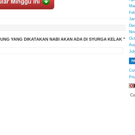
Ma
Feb
Jan
De
No
Oct
NUNG YANG DIKATAKAN NABI AKAN ADA DI SYURGA KELAK "
Au
Jul
P
Con
Pri
Co