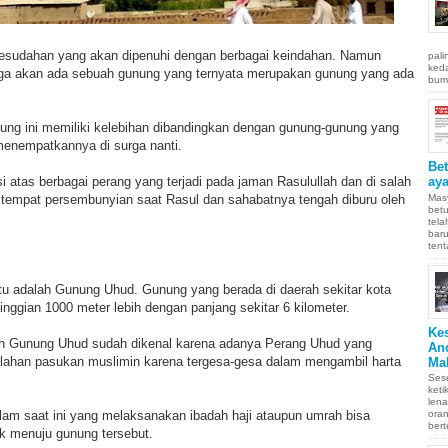
esudahan yang akan dipenuhi dengan berbagai keindahan. Namun
pali
keda
rga akan ada sebuah gunung yang ternyata merupakan gunung yang ada
bumi
nung ini memiliki kelebihan dibandingkan dengan gunung-gunung yang
menempatkannya di surga nanti.
Be
i atas berbagai perang yang terjadi pada jaman Rasulullah dan di salah
aya
Masy
 tempat persembunyian saat Rasul dan sahabatnya tengah diburu oleh
betu
tel
baru
tent
itu adalah Gunung Uhud. Gunung yang berada di daerah sekitar kota
inggian 1000 meter lebih dengan panjang sekitar 6 kilometer.
Ke
ah Gunung Uhud sudah dikenal karena adanya Perang Uhud yang
An
alahan pasukan muslimin karena tergesa-gesa dalam mengambil harta
Ma
Sese
keti
len
lam saat ini yang melaksanakan ibadah haji ataupun umrah bisa
oran
bert
k menuju gunung tersebut.