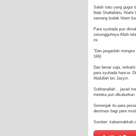
Salah satu yang gugur 
Nabi Shallallahu ‘Alaih
seorang budak hitam ka
Para syuhada pun dimak
sesungguhnya Allah te
ini.
“Dan janganlah mengira 
169)
Dan benar saja, terbukt
para syuhada hancur. 
Abdullah bin Jasyin.
Subhanallah… jasad mer
mereka pun dikuburkan 
Semenjak itu para pezia
destinasi bagi para mus
Sumber: kabarmakkah.