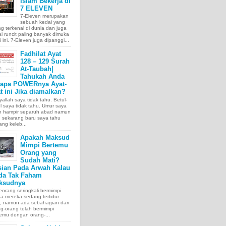
Islam Bekerja di
7 ELEVEN
7-Eleven merupakan
sebuah kedai yang
ng terkenal di dunia dan juga
i runcit paling banyak dimuka
 ini. 7-Eleven juga dipanggi...
Fadhilat Ayat
128 – 129 Surah
At-Taubah|
Tahukah Anda
tapa POWERnya Ayat-
t ini Jika diamalkan?
allah saya tidak tahu. Betul-
l saya tidak tahu. Umur saya
ah hampir separuh abad namun
 sekarang baru saya tahu
ang keleb...
Apakah Maksud
Mimpi Bertemu
Orang yang
Sudah Mati?
sian Pada Arwah Kalau
da Tak Faham
ksudnya
orang seringkali bermimpi
ka mereka sedang tertidur
a, namun ada sebahagian dari
g-orang telah bermimpi
emu dengan orang-...