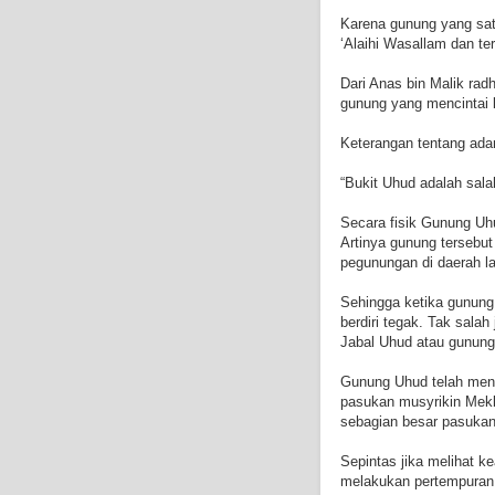
Karena gunung yang satu
‘Alaihi Wasallam dan te
Dari Anas bin Malik rad
gunung yang mencintai 
Keterangan tentang ada
“Bukit Uhud adalah salah
Secara fisik Gunung Uh
Artinya gunung tersebut
pegunungan di daerah la
Sehingga ketika gunung
berdiri tegak. Tak sal
Jabal Uhud atau gunung 
Gunung Uhud telah men
pasukan musyrikin Mekka
sebagian besar pasukan
Sepintas jika melihat k
melakukan pertempuran 