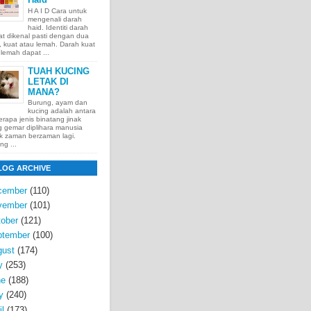
H A I D Cara untuk
mengenali darah
haid. Identiti darah
t dikenal pasti dengan dua
t, kuat atau lemah. Darah kuat
lemah dapat ...
TUAH KUCING
LETAK DI
MANA?
Burung, ayam dan
kucing adalah antara
rapa jenis binatang jinak
 gemar diplihara manusia
k zaman berzaman lagi.
ng ...
LOG ARCHIVE
cember
(110)
vember
(101)
ober
(121)
ptember
(100)
gust
(174)
y
(253)
ne
(188)
y
(240)
il
(173)