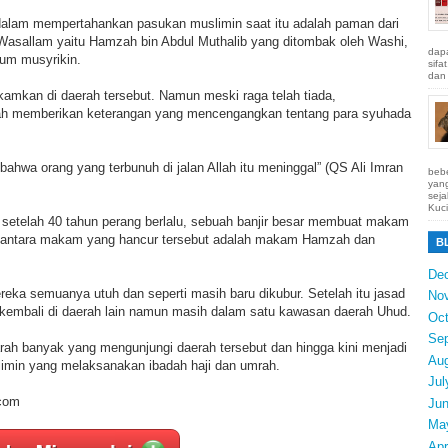
dalam mempertahankan pasukan muslimin saat itu adalah paman dari
i Wasallam yaitu Hamzah bin Abdul Muthalib yang ditombak oleh Washi,
dapa
um musyrikin.
sifa
dan 
amkan di daerah tersebut. Namun meski raga telah tiada,
lah memberikan keterangan yang mencengangkan tentang para syuhada
bahwa orang yang terbunuh di jalan Allah itu meninggal” (QS Ali Imran
bebe
yang
seja
Kuci
i setelah 40 tahun perang berlalu, sebuah banjir besar membuat makam
Diantara makam yang hancur tersebut adalah makam Hamzah dan
B
De
eka semuanya utuh dan seperti masih baru dikubur. Setelah itu jasad
No
kembali di daerah lain namun masih dalam satu kawasan daerah Uhud.
Oct
Se
rah banyak yang mengunjungi daerah tersebut dan hingga kini menjadi
Au
limin yang melaksanakan ibadah haji dan umrah.
Jul
com
Ju
Ma
Apr