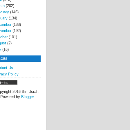
rch
(202)
ruary
(146)
uary
(134)
cember
(188)
vember
(192)
ober
(101)
gust
(2)
y
(16)
AGES
tact Us
vacy Policy
pyright 2016 Bin Usrah.
Powered by
Blogger
.