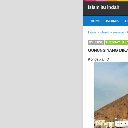
Islam Itu Indah
HOME
ISLAMIK
T
Home
»
islamik
»
semasa
»
BY
JUWE
TUESDAY, JULY
GUNUNG YANG DIKA
Kongsikan di