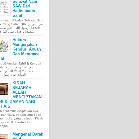
Selawat Nabi
SAW Dari
Hadis-hadis
Sahih
tamaan 8 Lafaz Selawat Nabi
ng Sahih عن أنس بن مالك
قال: قال رسول الله : «مَن صلَّى ع
صلاةً واحدةً ، صَلى اللهُ عليه عَ...
Hukum
Mengerjakan
Kenduri Arwah
Dan Membaca
lil
l-dalil Amalan Tahlil & Kenduri
بسم الله الر.
الحمدلله لا إله إلّا الله, و الص
السلام على رسول الله, و...
KISAH
SEJARAH
ALLAH
MENCIPTAKAN
BI DI ZAMAN NABI
H A.S
h asal mula diciptakan nya
 dan tikus, ini kami ambil dari
ah buku yang berjudul “Kisah
ciptaan & Tokoh-Tokoh
njan...
Mengenal Darah
Haid