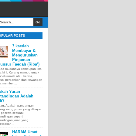
OPULAR POSTS
3 kaedah
Membayar &
Menguruskan
Pinjaman
unsur Faedah (Riba’)
apa mudahnya kehidupan kita
a kini. Kurang mampu untuk
eli rumah atau kereta,
itusi perbankan dan kewangan
a memberi...
akah Yuran
rtandingan Adalah
di?
lan: Apakah pandangan
tang wang yuran yang dibayar
 peserta sesuatu
andingan seperti
andingan joran yang
etapkan...
HARAM Umat