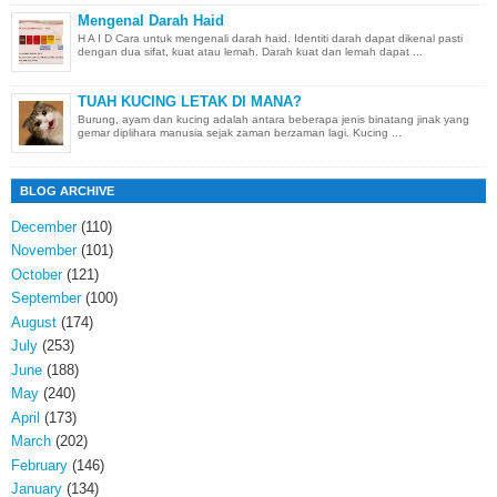
Mengenal Darah Haid
H A I D Cara untuk mengenali darah haid. Identiti darah dapat dikenal pasti
dengan dua sifat, kuat atau lemah. Darah kuat dan lemah dapat ...
TUAH KUCING LETAK DI MANA?
Burung, ayam dan kucing adalah antara beberapa jenis binatang jinak yang
gemar diplihara manusia sejak zaman berzaman lagi. Kucing ...
BLOG ARCHIVE
December
(110)
November
(101)
October
(121)
September
(100)
August
(174)
July
(253)
June
(188)
May
(240)
April
(173)
March
(202)
February
(146)
January
(134)