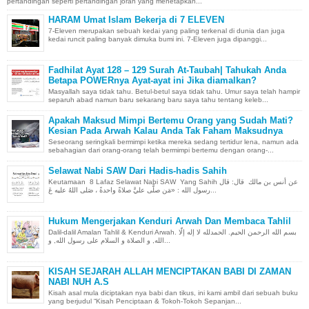
pertandingan seperti pertandingan joran yang menetapkan...
HARAM Umat Islam Bekerja di 7 ELEVEN
7-Eleven merupakan sebuah kedai yang paling terkenal di dunia dan juga
kedai runcit paling banyak dimuka bumi ini. 7-Eleven juga dipanggi...
Fadhilat Ayat 128 – 129 Surah At-Taubah| Tahukah Anda
Betapa POWERnya Ayat-ayat ini Jika diamalkan?
Masyallah saya tidak tahu. Betul-betul saya tidak tahu. Umur saya telah hampir
separuh abad namun baru sekarang baru saya tahu tentang keleb...
Apakah Maksud Mimpi Bertemu Orang yang Sudah Mati?
Kesian Pada Arwah Kalau Anda Tak Faham Maksudnya
Seseorang seringkali bermimpi ketika mereka sedang tertidur lena, namun ada
sebahagian dari orang-orang telah bermimpi bertemu dengan orang-...
Selawat Nabi SAW Dari Hadis-hadis Sahih
Keutamaan 8 Lafaz Selawat Nabi SAW Yang Sahih عن أنس بن مالك قال: قال
رسول الله : «مَن صلَّى عليَّ صلاةً واحدةً ، صَلى اللهُ عليه عَ...
Hukum Mengerjakan Kenduri Arwah Dan Membaca Tahlil
Dalil-dalil Amalan Tahlil & Kenduri Arwah. بسم الله الرحمن الحيم. الحمدلله لا إله إلّا
الله, و الصلاة و السلام على رسول الله, و...
KISAH SEJARAH ALLAH MENCIPTAKAN BABI DI ZAMAN
NABI NUH A.S
Kisah asal mula diciptakan nya babi dan tikus, ini kami ambil dari sebuah buku
yang berjudul “Kisah Penciptaan & Tokoh-Tokoh Sepanjan...