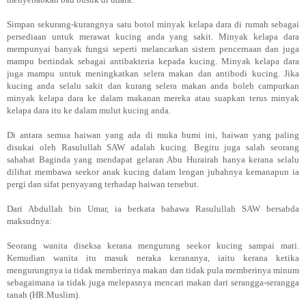
Simpan sekurang-kurangnya satu botol minyak kelapa dara di rumah sebagai
persediaan untuk merawat kucing anda yang sakit. Minyak kelapa dara
mempunyai banyak fungsi seperti melancarkan sistem pencernaan dan juga
mampu bertindak sebagai antibakteria kepada kucing. Minyak kelapa dara
juga mampu untuk meningkatkan selera makan dan antibodi kucing. Jika
kucing anda selalu sakit dan kurang selera makan anda boleh campurkan
minyak kelapa dara ke dalam makanan mereka atau suapkan terus minyak
kelapa dara itu ke dalam mulut kucing anda.
Di antara semua haiwan yang ada di muka bumi ini, haiwan yang paling
disukai oleh Rasulullah SAW adalah kucing. Begitu juga salah seorang
sahabat Baginda yang mendapat gelaran Abu Hurairah hanya kerana selalu
dilihat membawa seekor anak kucing dalam lengan jubahnya kemanapun ia
pergi dan sifat penyayang terhadap haiwan tersebut.
Dari Abdullah bin Umar, ia berkata bahawa Rasulullah SAW bersabda
maksudnya:
Seorang wanita diseksa kerana mengurung seekor kucing sampai mati.
Kemudian wanita itu masuk neraka kerananya, iaitu kerana ketika
mengurungnya ia tidak memberinya makan dan tidak pula memberinya minum
sebagaimana ia tidak juga melepasnya mencari makan dari serangga-serangga
tanah (HR.Muslim).