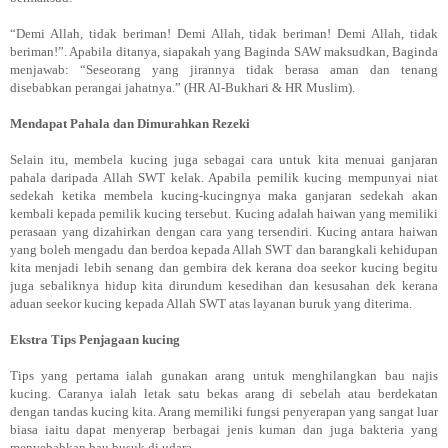
“Demi Allah, tidak beriman! Demi Allah, tidak beriman! Demi Allah, tidak
beriman!”. Apabila ditanya, siapakah yang Baginda SAW maksudkan, Baginda
menjawab: “Seseorang yang jirannya tidak berasa aman dan tenang
disebabkan perangai jahatnya.” (HR Al-Bukhari & HR Muslim).
Mendapat Pahala dan Dimurahkan Rezeki
Selain itu, membela kucing juga sebagai cara untuk kita menuai ganjaran
pahala daripada Allah SWT kelak. Apabila pemilik kucing mempunyai niat
sedekah ketika membela kucing-kucingnya maka ganjaran sedekah akan
kembali kepada pemilik kucing tersebut. Kucing adalah haiwan yang memiliki
perasaan yang dizahirkan dengan cara yang tersendiri. Kucing antara haiwan
yang boleh mengadu dan berdoa kepada Allah SWT dan barangkali kehidupan
kita menjadi lebih senang dan gembira dek kerana doa seekor kucing begitu
juga sebaliknya hidup kita dirundum kesedihan dan kesusahan dek kerana
aduan seekor kucing kepada Allah SWT atas layanan buruk yang diterima.
Ekstra Tips Penjagaan kucing
Tips yang pertama ialah gunakan arang untuk menghilangkan bau najis
kucing. Caranya ialah letak satu bekas arang di sebelah atau berdekatan
dengan tandas kucing kita. Arang memiliki fungsi penyerapan yang sangat luar
biasa iaitu dapat menyerap berbagai jenis kuman dan juga bakteria yang
menyebabkan bau busuk di udara.