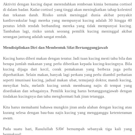
Aktiviti dengan kucing dapat merendahkan rembesan kimia bernama cortisol
di dalam badan. Kadar cortisol yang tinggi akan meningkatkan tahap kolestrol
dan tekanan darah. Risiko untuk meninggal dunia akibat penyakit
kardiovaskular bagi mereka yang mempunyai kucing adalah 30 hingga 40
peratus lebih rendah berbanding mereka yang tidak mempunyai kucing.
Tambahan lagi, risiko untuk seorang pemilik kucing meninggal akibat
serangan jantung adalah sangat rendah.
Mendisiplinkan Diri dan Membentuk Sifat Bertanggungjawab
Kucing harus diberi makan dengan teratur. Jadi tuan kucing mesti tahu bila dan
berapa jumlah makanan yang perlu diberikan kepada kucing-kucingnya. Bila
kucing dijaga dari kecil, corak pemakanan yang berbeza juga perlu
diperhatikan. Selain makan, banyak lagi perkara yang perlu diambil perhatian
seperti imunisasi kucing, jadual makan ubat, temujanji doktor, mandi kucing,
menyikat bulu, melatih kucing untuk membuang najis di tempat yang
disediakan dan sebagainya. Pemilik kucing harus bertanggungjawab dengan
tindakan kucingnya dan tahu menghormati hak jiran tetangga.
Kita harus memahami bahawa mungkin jiran anda alahan dengan kucing atau
kurang selesa dengan bau-bau najis kucing yang mengganggu ketenteraman
awam.
Pada suatu hari, Rasulullah SAW bersumpah sebanyak tiga kali yang
bermaksud: