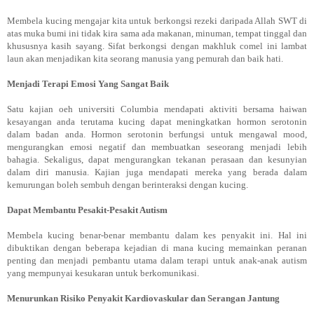
Membela kucing mengajar kita untuk berkongsi rezeki daripada Allah SWT di
atas muka bumi ini tidak kira sama ada makanan, minuman, tempat tinggal dan
khususnya kasih sayang. Sifat berkongsi dengan makhluk comel ini lambat
laun akan menjadikan kita seorang manusia yang pemurah dan baik hati.
Menjadi Terapi Emosi Yang Sangat Baik
Satu kajian oeh universiti Columbia mendapati aktiviti bersama haiwan
kesayangan anda terutama kucing dapat meningkatkan hormon serotonin
dalam badan anda. Hormon serotonin berfungsi untuk mengawal mood,
mengurangkan emosi negatif dan membuatkan seseorang menjadi lebih
bahagia. Sekaligus, dapat mengurangkan tekanan perasaan dan kesunyian
dalam diri manusia. Kajian juga mendapati mereka yang berada dalam
kemurungan boleh sembuh dengan berinteraksi dengan kucing.
Dapat Membantu Pesakit-Pesakit Autism
Membela kucing benar-benar membantu dalam kes penyakit ini. Hal ini
dibuktikan dengan beberapa kejadian di mana kucing memainkan peranan
penting dan menjadi pembantu utama dalam terapi untuk anak-anak autism
yang mempunyai kesukaran untuk berkomunikasi.
Menurunkan Risiko Penyakit Kardiovaskular dan Serangan Jantung