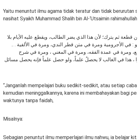
Yaitu menuntut ilmu agama tidak teratur dan tidak berurutan se
nasihat Syaikh Muhammad Shalih bin Al-‘Utsaimin rahimahullahu 
ﻓﻦ ﻗﻄﻌﺔ ﺛﻢ ﻳﺘﺮﻙ؛ ﻷﻥ ﻫﺬﺍ ﺍﻟﺬﻱ ﻳﻀﺮ ﺍﻟﻄﺎﻟﺐ، ﻭﻳﻘﻄﻊ ﻋﻠﻴﻪ ﺍﻷﻳﺎﻡ ﺑﻼ
ﻲ ﺍﻟﻨﺤﻮ : ﻓﻲ ﺍﻷﺟﺮﻭﻣﻴﺔ ﻭﻣﺮﺓ ﻓﻲ ﻣﺘﻦ ﻗﻄﺮ ﺍﻟﻨﺪﻱ، ﻭﻣﺮﺓ ﻓﻲ ﺍﻷﻟﻔﻴﺔ
ﻘﻨﻊ، ﻭﻣﺮﺓ ﻓﻲ ﻋﻤﺪﺓ ﺍﻟﻔﻘﻪ، ﻭﻣﺮﺓ ﻓﻲ ﺍﻟﻤﻐﻨﻲ ، ﻭﻣﺮﺓ ﻓﻲ ﺷﺮﺡ
 ، ﻫﺬﺍ ﻓﻲ ﺍﻟﻐﺎﻟﺐ ﻻ ﻳﺤﺼﻞُ ﻋﻠﻤﺎً، ﻭﻟﻮ ﺣﺼﻞ ﻋﻠﻤﺎً ﻓﺈﻧﻪ ﻳﺤﺼﻞ ﻣﺴﺎﺋﻞ
“Janganlah mempelajari buku sedikit-sedikit, atau setiap cab
kemudian meninggalkannya, karena ini membahayakan bagi pen
waktunya tanpa faidah,
Misalnya:
Sebagian penuntut ilmu memperlajari ilmu nahwu, ia belajar kit