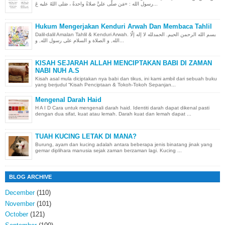
رسول الله : «مَن صلَّى عليَّ صلاةً واحدةً ، صَلى اللهُ عليه عَ...
Hukum Mengerjakan Kenduri Arwah Dan Membaca Tahlil
Dalil-dalil Amalan Tahlil & Kenduri Arwah. بسم الله الرحمن الحيم. الحمدلله لا إله إلّا
الله, و الصلاة و السلام على رسول الله, و...
KISAH SEJARAH ALLAH MENCIPTAKAN BABI DI ZAMAN
NABI NUH A.S
Kisah asal mula diciptakan nya babi dan tikus, ini kami ambil dari sebuah buku
yang berjudul “Kisah Penciptaan & Tokoh-Tokoh Sepanjan...
Mengenal Darah Haid
H A I D Cara untuk mengenali darah haid. Identiti darah dapat dikenal pasti
dengan dua sifat, kuat atau lemah. Darah kuat dan lemah dapat ...
TUAH KUCING LETAK DI MANA?
Burung, ayam dan kucing adalah antara beberapa jenis binatang jinak yang
gemar diplihara manusia sejak zaman berzaman lagi. Kucing ...
BLOG ARCHIVE
December
(110)
November
(101)
October
(121)