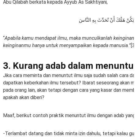
Abu Qilabah berkata kepada Ayyub As Sakhtiyani,
 يَكُنْ هَمُّكَ أَنْ تُحَدِّثَ بِهِ النَّاسَ
“
Apabila kamu mendapat ilmu, maka munculkanlah keinginan 
keinginanmu hanya untuk menyampaikan kepada manusia.
”[3]
3. Kurang adab dalam menuntut
Jika cara meminta dan menuntut ilmu saja sudah salah cara dan
dapatkan keberkahan ilmu tersebut? Ibarat seseorang akan mi
pada orang lain, akan tetapi dengan cara yang kasar dan membe
apakah akan diberi?
Maaf, berikut contoh praktik menuntut ilmu dengan adab yang 
-Terlambat datang dan tidak minta izin dahulu, tetapi kalau gu