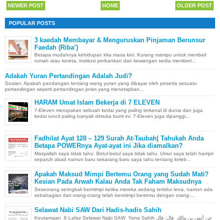
NEWER POST
HOME
OLDER POST
POPULAR POSTS
3 kaedah Membayar & Menguruskan Pinjaman Berunsur
Faedah (Riba’)
Betapa mudahnya kehidupan kita masa kini. Kurang mampu untuk membeli
rumah atau kereta, institusi perbankan dan kewangan sedia memberi...
Adakah Yuran Pertandingan Adalah Judi?
Soalan: Apakah pandangan tentang wang yuran yang dibayar oleh peserta sesuatu
pertandingan seperti pertandingan joran yang menetapkan...
HARAM Umat Islam Bekerja di 7 ELEVEN
7-Eleven merupakan sebuah kedai yang paling terkenal di dunia dan juga
kedai runcit paling banyak dimuka bumi ini. 7-Eleven juga dipanggi...
Fadhilat Ayat 128 – 129 Surah At-Taubah| Tahukah Anda
Betapa POWERnya Ayat-ayat ini Jika diamalkan?
Masyallah saya tidak tahu. Betul-betul saya tidak tahu. Umur saya telah hampir
separuh abad namun baru sekarang baru saya tahu tentang keleb...
Apakah Maksud Mimpi Bertemu Orang yang Sudah Mati?
Kesian Pada Arwah Kalau Anda Tak Faham Maksudnya
Seseorang seringkali bermimpi ketika mereka sedang tertidur lena, namun ada
sebahagian dari orang-orang telah bermimpi bertemu dengan orang-...
Selawat Nabi SAW Dari Hadis-hadis Sahih
Keutamaan 8 Lafaz Selawat Nabi SAW Yang Sahih عن أنس بن مالك قال: قال