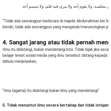
 ﻣﺠﻠﺴﻪ، ﻭﻻ ﻳﻘﻮﻡ ﺃﺣﺪ ﻭﻻ ﻳﺒﺮﻯ ﻓﻴﻪ ﻗﻠﻢ، ﻭﻻ ﻳﺘﺒﺴﻢ ﺃﺣﺪ
“Tidak ada seorangpun berbicara di majelis Abdurrahman bin Ma
berdiri, tidak ada seorangpun yang mengasah/meruncingkan pen
4. Sangat jarang atau tidak pernah mengh
Ilmu itu didatangi, bukan mendatangi kita. Tidak bijak jika sec
belajar lewat sosial media yang ilmu tersebut datang kepada k
dahulu menjelaskan,
“Ilmu (agama) itu didatangi bukan ilmu yang mendatangi”
5. Tidak menuntut ilmu secara bertahap dan tidak istiqam