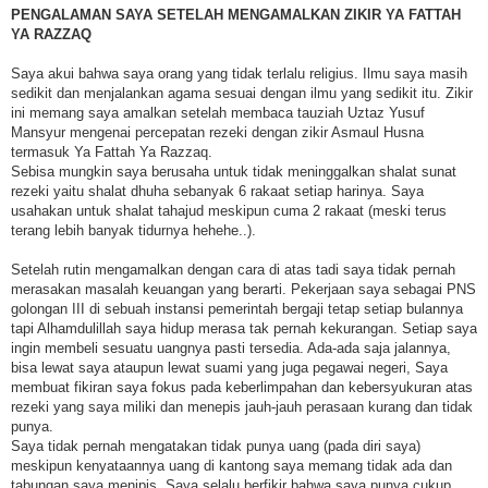
PENGALAMAN SAYA SETELAH MENGAMALKAN ZIKIR YA FATTAH
YA RAZZAQ
Saya akui bahwa saya orang yang tidak terlalu religius. Ilmu saya masih
sedikit dan menjalankan agama sesuai dengan ilmu yang sedikit itu. Zikir
ini memang saya amalkan setelah membaca tauziah Uztaz Yusuf
Mansyur mengenai percepatan rezeki dengan zikir Asmaul Husna
termasuk Ya Fattah Ya Razzaq.
Sebisa mungkin saya berusaha untuk tidak meninggalkan shalat sunat
rezeki yaitu shalat dhuha sebanyak 6 rakaat setiap harinya. Saya
usahakan untuk shalat tahajud meskipun cuma 2 rakaat (meski terus
terang lebih banyak tidurnya hehehe..).
Setelah rutin mengamalkan dengan cara di atas tadi saya tidak pernah
merasakan masalah keuangan yang berarti. Pekerjaan saya sebagai PNS
golongan III di sebuah instansi pemerintah bergaji tetap setiap bulannya
tapi Alhamdulillah saya hidup merasa tak pernah kekurangan. Setiap saya
ingin membeli sesuatu uangnya pasti tersedia. Ada-ada saja jalannya,
bisa lewat saya ataupun lewat suami yang juga pegawai negeri, Saya
membuat fikiran saya fokus pada keberlimpahan dan kebersyukuran atas
rezeki yang saya miliki dan menepis jauh-jauh perasaan kurang dan tidak
punya.
Saya tidak pernah mengatakan tidak punya uang (pada diri saya)
meskipun kenyataannya uang di kantong saya memang tidak ada dan
tabungan saya menipis. Saya selalu berfikir bahwa saya punya cukup