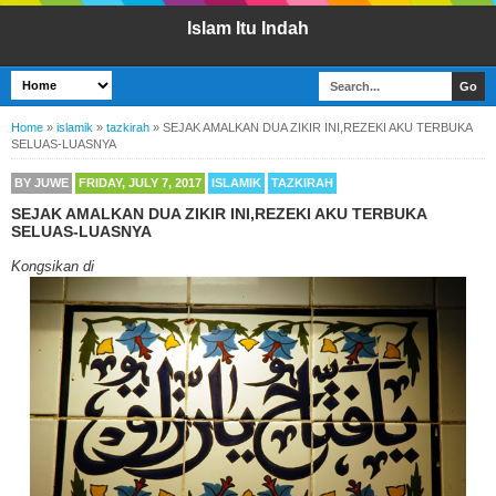
Islam Itu Indah
Home
»
islamik
»
tazkirah
»
SEJAK AMALKAN DUA ZIKIR INI,REZEKI AKU TERBUKA
SELUAS-LUASNYA
BY
JUWE
FRIDAY, JULY 7, 2017
ISLAMIK
TAZKIRAH
SEJAK AMALKAN DUA ZIKIR INI,REZEKI AKU TERBUKA
SELUAS-LUASNYA
Kongsikan di