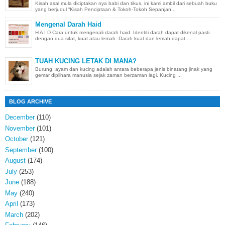
Kisah asal mula diciptakan nya babi dan tikus, ini kami ambil dari sebuah buku
yang berjudul “Kisah Penciptaan & Tokoh-Tokoh Sepanjan...
Mengenal Darah Haid
H A I D Cara untuk mengenali darah haid. Identiti darah dapat dikenal pasti
dengan dua sifat, kuat atau lemah. Darah kuat dan lemah dapat ...
TUAH KUCING LETAK DI MANA?
Burung, ayam dan kucing adalah antara beberapa jenis binatang jinak yang
gemar diplihara manusia sejak zaman berzaman lagi. Kucing ...
BLOG ARCHIVE
December
(110)
November
(101)
October
(121)
September
(100)
August
(174)
July
(253)
June
(188)
May
(240)
April
(173)
March
(202)