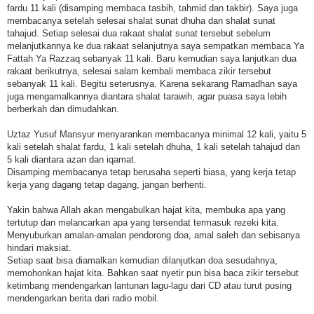
fardu 11 kali (disamping membaca tasbih, tahmid dan takbir). Saya juga
membacanya setelah selesai shalat sunat dhuha dan shalat sunat
tahajud. Setiap selesai dua rakaat shalat sunat tersebut sebelum
melanjutkannya ke dua rakaat selanjutnya saya sempatkan membaca Ya
Fattah Ya Razzaq sebanyak 11 kali. Baru kemudian saya lanjutkan dua
rakaat berikutnya, selesai salam kembali membaca zikir tersebut
sebanyak 11 kali. Begitu seterusnya. Karena sekarang Ramadhan saya
juga mengamalkannya diantara shalat tarawih, agar puasa saya lebih
berberkah dan dimudahkan.
Uztaz Yusuf Mansyur menyarankan membacanya minimal 12 kali, yaitu 5
kali setelah shalat fardu, 1 kali setelah dhuha, 1 kali setelah tahajud dan
5 kali diantara azan dan iqamat.
Disamping membacanya tetap berusaha seperti biasa, yang kerja tetap
kerja yang dagang tetap dagang, jangan berhenti.
Yakin bahwa Allah akan mengabulkan hajat kita, membuka apa yang
tertutup dan melancarkan apa yang tersendat termasuk rezeki kita.
Menyuburkan amalan-amalan pendorong doa, amal saleh dan sebisanya
hindari maksiat.
Setiap saat bisa diamalkan kemudian dilanjutkan doa sesudahnya,
memohonkan hajat kita. Bahkan saat nyetir pun bisa baca zikir tersebut
ketimbang mendengarkan lantunan lagu-lagu dari CD atau turut pusing
mendengarkan berita dari radio mobil.