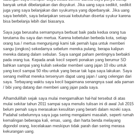
banyak untuk dibelanjakan dan disyukuri. Jika uang saya sedikit, sedikit
juga yang saya belanjakan dan syukurnya yang diperbanyak. Jika uang
saya berlebih, saya belanjakan sesuai kebutuhan disertai syukur karena
bisa berbelanja lebih dari biasanya.
Saya juga berusaha semampunya berbuat baik pada kedua orang tua
terutama ibu saya dan mertua. Karena kebetulan berbeda kota, setiap
orang tua / mertua mengunjungi kami tak pernah lupa untuk memberi
sangu (ongkos) sekedarnya sebelum mereka pulang, berapa kalipun
mereka datang dalam sebulan. Saya sangat paham pentingnya berbakti
pada orang tua. Kepada anak kecil seperti ponakan yang berumur SD
bahkan sampai yang kuliah sekedar memberi uang jajan 10 ribu untuk
yang kecil sampai 50 ribu untuk yang besar tak lupa saya lakukan. Saya
senang melihat mereka tersenyum dapat uang jajan / uang celengan dari
saya. Terbayang waktu saya kecil bagaimana senangnya saat ada paman
/ bibi yang datang dan memberi uang jajan pada saya.
Alhamdulillah sejak saya mulai mengamalkan hal-hal tersebut di atas
mulai sekitar tahun 2011 sampai saya menulis tulisan ini di awal Juli 2015
belum pernah saya merasakan kesulitan yang berarti dalam rezeki saya.
Padahal sebelumnya saya juga sering mengalami masalah, seperti rumah
kemalingan beberapa kali, emas, uang, dan harta benda melayang
digondol orang, kecelakaan meskipun tidak parah dan sering merasa
kekurangan uang.