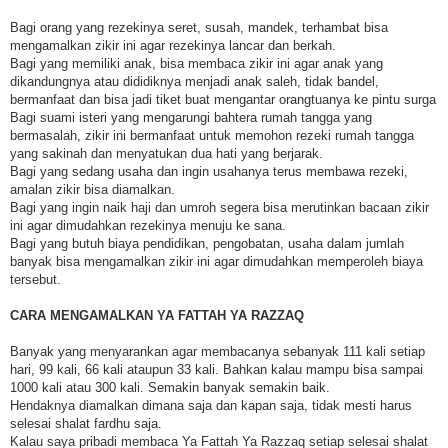
Bagi orang yang rezekinya seret, susah, mandek, terhambat bisa
mengamalkan zikir ini agar rezekinya lancar dan berkah.
Bagi yang memiliki anak, bisa membaca zikir ini agar anak yang
dikandungnya atau dididiknya menjadi anak saleh, tidak bandel,
bermanfaat dan bisa jadi tiket buat mengantar orangtuanya ke pintu surga
Bagi suami isteri yang mengarungi bahtera rumah tangga yang
bermasalah, zikir ini bermanfaat untuk memohon rezeki rumah tangga
yang sakinah dan menyatukan dua hati yang berjarak.
Bagi yang sedang usaha dan ingin usahanya terus membawa rezeki,
amalan zikir bisa diamalkan.
Bagi yang ingin naik haji dan umroh segera bisa merutinkan bacaan zikir
ini agar dimudahkan rezekinya menuju ke sana.
Bagi yang butuh biaya pendidikan, pengobatan, usaha dalam jumlah
banyak bisa mengamalkan zikir ini agar dimudahkan memperoleh biaya
tersebut.
CARA MENGAMALKAN YA FATTAH YA RAZZAQ
Banyak yang menyarankan agar membacanya sebanyak 111 kali setiap
hari, 99 kali, 66 kali ataupun 33 kali. Bahkan kalau mampu bisa sampai
1000 kali atau 300 kali. Semakin banyak semakin baik.
Hendaknya diamalkan dimana saja dan kapan saja, tidak mesti harus
selesai shalat fardhu saja.
Kalau saya pribadi membaca Ya Fattah Ya Razzaq setiap selesai shalat