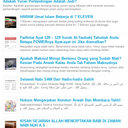
Adakah Yuran Pertandingan Adalah Judi?
Soalan: Apakah pandangan tentang wang yuran yang dibayar oleh peserta sesuatu
pertandingan seperti pertandingan joran yang menetapkan...
HARAM Umat Islam Bekerja di 7 ELEVEN
7-Eleven merupakan sebuah kedai yang paling terkenal di dunia dan juga
kedai runcit paling banyak dimuka bumi ini. 7-Eleven juga dipanggi...
Fadhilat Ayat 128 – 129 Surah At-Taubah| Tahukah Anda
Betapa POWERnya Ayat-ayat ini Jika diamalkan?
Masyallah saya tidak tahu. Betul-betul saya tidak tahu. Umur saya telah hampir
separuh abad namun baru sekarang baru saya tahu tentang keleb...
Apakah Maksud Mimpi Bertemu Orang yang Sudah Mati?
Kesian Pada Arwah Kalau Anda Tak Faham Maksudnya
Seseorang seringkali bermimpi ketika mereka sedang tertidur lena, namun ada
sebahagian dari orang-orang telah bermimpi bertemu dengan orang-...
Selawat Nabi SAW Dari Hadis-hadis Sahih
Keutamaan 8 Lafaz Selawat Nabi SAW Yang Sahih عن أنس بن مالك قال: قال
رسول الله : «مَن صلَّى عليَّ صلاةً واحدةً ، صَلى اللهُ عليه عَ...
Hukum Mengerjakan Kenduri Arwah Dan Membaca Tahlil
Dalil-dalil Amalan Tahlil & Kenduri Arwah. بسم الله الرحمن الحيم. الحمدلله لا إله إلّا
الله, و الصلاة و السلام على رسول الله, و...
KISAH SEJARAH ALLAH MENCIPTAKAN BABI DI ZAMAN
NABI NUH A.S