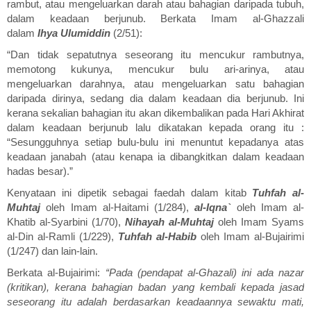
rambut, atau mengeluarkan darah atau bahagian daripada tubuh,
dalam keadaan berjunub. Berkata Imam al-Ghazzali
dalam
Ihya
Ulumiddin
(2/51):
“Dan tidak sepatutnya seseorang itu mencukur rambutnya,
memotong kukunya, mencukur bulu ari-arinya, atau
mengeluarkan darahnya, atau mengeluarkan satu bahagian
daripada dirinya, sedang dia dalam keadaan dia berjunub. Ini
kerana sekalian bahagian itu akan dikembalikan pada Hari Akhirat
dalam keadaan berjunub lalu dikatakan kepada orang itu :
“Sesungguhnya setiap bulu-bulu ini menuntut kepadanya atas
keadaan janabah (atau kenapa ia dibangkitkan dalam keadaan
hadas besar).”
Kenyataan ini dipetik sebagai faedah dalam kitab
Tuhfah al-
Muhtaj
oleh Imam al-Haitami (1/284),
al-Iqna`
oleh Imam al-
Khatib al-Syarbini (1/70),
Nihayah al-Muhtaj
oleh Imam Syams
al-Din al-Ramli (1/229),
Tuhfah al-Habib
oleh Imam al-Bujairimi
(1/247) dan lain-lain.
Berkata al-Bujairimi:
“Pada (pendapat al-Ghazali) ini ada nazar
(kritikan), kerana bahagian badan yang kembali kepada jasad
seseorang itu adalah berdasarkan keadaannya sewaktu mati,