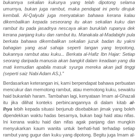
bukannya sekalian kukunya yang telah dipotong selama
umurnya, bukan juga rambut, maka pendapat ini perlu dirujuk
kembali. Al-Qalyubi juga menyatakan bahawa kerana kalau
dikembalikan kepada seseorang itu akan sekalian kuku dan
rambut itu pada jasadnya nescaya akan buruklah rupanya dek
kerana panjang kuku dan rambut itu. Manakala al-Madabighi pula
berkata bahawa dikembalikan sekalian juzuk badan itu yakni
bahagian yang asal sahaja seperti tangan yang terpotong,
bukannya rambut atau kuku... Berkata al-Hafiz Ibn Hajar: Setiap
seorang daripada manusia akan bangkit dalam keadaan yang dia
mati kemudian apabila masuk syurga mereka akan jadi tinggi
(seperti saiz Nabi Adam AS.).”
Berdasarkan keterangan ini, kami berpendapat bahawa perbuatan
mencukur dan memotong rambut, atau memotong kuku, sewaktu
haid bukanlah haram. Tambahan lagi, kenyataan Imam al-Ghazali
itu jika dilihat konteks perbincangannya di dalam kitab
al-
Ihya
lebih kepada situasi berjunub disebabkan jimak yang boleh
dipendekkan waktu hadas besarnya, bukan bagi haid atau nifas.
Ini kerana waktu haid dan nifas agak panjang dan mungkin
menyukarkan kaum wanita untuk berhati-hati terhadap setiap
rambut yang gugur dan kuku yang dipotong. Begitu juga Imam al-