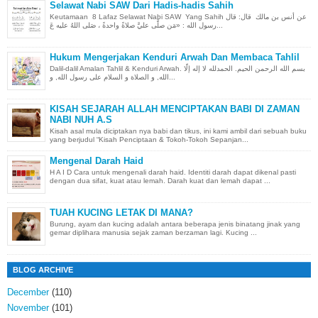
Selawat Nabi SAW Dari Hadis-hadis Sahih
Keutamaan 8 Lafaz Selawat Nabi SAW Yang Sahih عن أنس بن مالك قال: قال
رسول الله : «مَن صلَّى عليَّ صلاةً واحدةً ، صَلى اللهُ عليه عَ...
Hukum Mengerjakan Kenduri Arwah Dan Membaca Tahlil
Dalil-dalil Amalan Tahlil & Kenduri Arwah. بسم الله الرحمن الحيم. الحمدلله لا إله إلّا
الله, و الصلاة و السلام على رسول الله, و...
KISAH SEJARAH ALLAH MENCIPTAKAN BABI DI ZAMAN
NABI NUH A.S
Kisah asal mula diciptakan nya babi dan tikus, ini kami ambil dari sebuah buku
yang berjudul “Kisah Penciptaan & Tokoh-Tokoh Sepanjan...
Mengenal Darah Haid
H A I D Cara untuk mengenali darah haid. Identiti darah dapat dikenal pasti
dengan dua sifat, kuat atau lemah. Darah kuat dan lemah dapat ...
TUAH KUCING LETAK DI MANA?
Burung, ayam dan kucing adalah antara beberapa jenis binatang jinak yang
gemar diplihara manusia sejak zaman berzaman lagi. Kucing ...
BLOG ARCHIVE
December
(110)
November
(101)