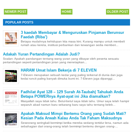
NEWER POST
HOME
OLDER POST
POPULAR POSTS
3 kaedah Membayar & Menguruskan Pinjaman Berunsur
Faedah (Riba’)
Betapa mudahnya kehidupan kita masa kini. Kurang mampu untuk membeli
rumah atau kereta, institusi perbankan dan kewangan sedia memberi...
Adakah Yuran Pertandingan Adalah Judi?
Soalan: Apakah pandangan tentang wang yuran yang dibayar oleh peserta sesuatu
pertandingan seperti pertandingan joran yang menetapkan...
HARAM Umat Islam Bekerja di 7 ELEVEN
7-Eleven merupakan sebuah kedai yang paling terkenal di dunia dan juga
kedai runcit paling banyak dimuka bumi ini. 7-Eleven juga dipanggi...
Fadhilat Ayat 128 – 129 Surah At-Taubah| Tahukah Anda
Betapa POWERnya Ayat-ayat ini Jika diamalkan?
Masyallah saya tidak tahu. Betul-betul saya tidak tahu. Umur saya telah hampir
separuh abad namun baru sekarang baru saya tahu tentang keleb...
Apakah Maksud Mimpi Bertemu Orang yang Sudah Mati?
Kesian Pada Arwah Kalau Anda Tak Faham Maksudnya
Seseorang seringkali bermimpi ketika mereka sedang tertidur lena, namun ada
sebahagian dari orang-orang telah bermimpi bertemu dengan orang-...