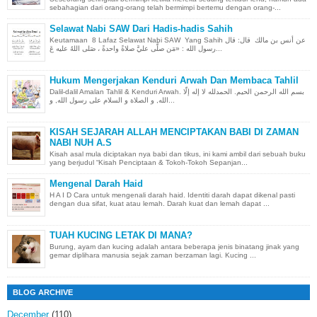
sebahagian dari orang-orang telah bermimpi bertemu dengan orang-...
Selawat Nabi SAW Dari Hadis-hadis Sahih
Keutamaan 8 Lafaz Selawat Nabi SAW Yang Sahih عن أنس بن مالك قال: قال
رسول الله : «مَن صلَّى عليَّ صلاةً واحدةً ، صَلى اللهُ عليه عَ...
Hukum Mengerjakan Kenduri Arwah Dan Membaca Tahlil
Dalil-dalil Amalan Tahlil & Kenduri Arwah. بسم الله الرحمن الحيم. الحمدلله لا إله إلّا
الله, و الصلاة و السلام على رسول الله, و...
KISAH SEJARAH ALLAH MENCIPTAKAN BABI DI ZAMAN
NABI NUH A.S
Kisah asal mula diciptakan nya babi dan tikus, ini kami ambil dari sebuah buku
yang berjudul “Kisah Penciptaan & Tokoh-Tokoh Sepanjan...
Mengenal Darah Haid
H A I D Cara untuk mengenali darah haid. Identiti darah dapat dikenal pasti
dengan dua sifat, kuat atau lemah. Darah kuat dan lemah dapat ...
TUAH KUCING LETAK DI MANA?
Burung, ayam dan kucing adalah antara beberapa jenis binatang jinak yang
gemar diplihara manusia sejak zaman berzaman lagi. Kucing ...
BLOG ARCHIVE
December
(110)