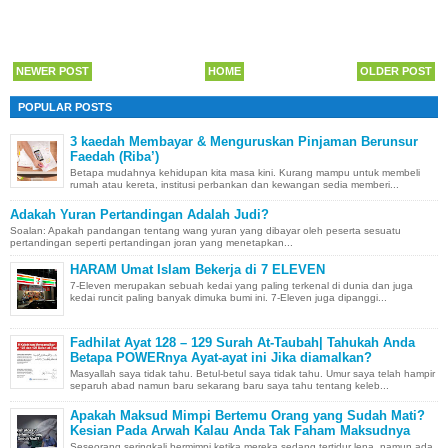
NEWER POST
HOME
OLDER POST
POPULAR POSTS
3 kaedah Membayar & Menguruskan Pinjaman Berunsur
Faedah (Riba’)
Betapa mudahnya kehidupan kita masa kini. Kurang mampu untuk membeli
rumah atau kereta, institusi perbankan dan kewangan sedia memberi...
Adakah Yuran Pertandingan Adalah Judi?
Soalan: Apakah pandangan tentang wang yuran yang dibayar oleh peserta sesuatu
pertandingan seperti pertandingan joran yang menetapkan...
HARAM Umat Islam Bekerja di 7 ELEVEN
7-Eleven merupakan sebuah kedai yang paling terkenal di dunia dan juga
kedai runcit paling banyak dimuka bumi ini. 7-Eleven juga dipanggi...
Fadhilat Ayat 128 – 129 Surah At-Taubah| Tahukah Anda
Betapa POWERnya Ayat-ayat ini Jika diamalkan?
Masyallah saya tidak tahu. Betul-betul saya tidak tahu. Umur saya telah hampir
separuh abad namun baru sekarang baru saya tahu tentang keleb...
Apakah Maksud Mimpi Bertemu Orang yang Sudah Mati?
Kesian Pada Arwah Kalau Anda Tak Faham Maksudnya
Seseorang seringkali bermimpi ketika mereka sedang tertidur lena, namun ada