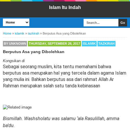
Islam Itu Indah
Home
»
islamik
»
tazkirah
»
Berputus Asa yang Dibolehkan
BY
UNKNOWN
THURSDAY, SEPTEMBER 28, 2017
ISLAMIK
TAZKIRAH
Berputus Asa yang Dibolehkan
Kongsikan di
Sebagai seorang muslim, kita tentu memahami bahwa
berputus asa merupakan hal yang tercela dalam agama Islam
yang mulia ini. Bahkan berputus asa dari rahmat Allah Ar
Rahman merupakan salah satu tanda kebinasaan
Bismillah. Washsholatu was salamu ‘ala Rasulillah, amma
ba’du.