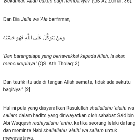
‘Bukankah Allah cukup bagi hambaNya?’
(QS Az Zumar: 36).
Dan Dia
Jalla wa ‘Ala
berfirman,
وَمَنْ يَتَوَكَّلْ عَلَى اللَّهِ فَهُوَ حَسْبُهُ
‘
Dan barangsiapa yang bertawakkal kepada Allah, Ia akan
mencukupinya.
‘
(QS. Ath Tholaq: 3).
Dan taufik itu ada di tangan Allah semata, tidak ada sekutu
bagiNya.”
[2]
Hal ini pula yang diisyaratkan Rasulullah
shallallahu ‘alaihi wa
sallam
dalam hadits yang diriwayatkan oleh sahabat Sa’d bin
Abi Waqqash
radhiyallahu ‘anhu
, ketika seorang lelaki datang
dan meminta Nabi
shallallahu ‘alaihi wa sallam
untuk
mewasiatinya,