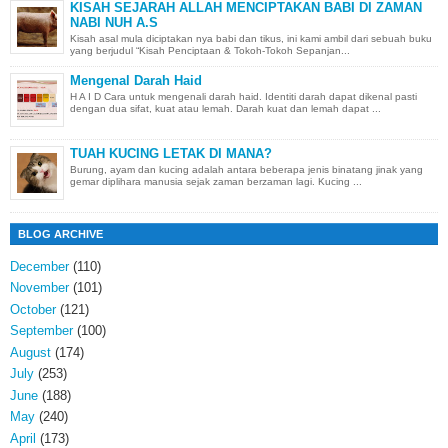
KISAH SEJARAH ALLAH MENCIPTAKAN BABI DI ZAMAN
NABI NUH A.S
Kisah asal mula diciptakan nya babi dan tikus, ini kami ambil dari sebuah buku
yang berjudul “Kisah Penciptaan & Tokoh-Tokoh Sepanjan...
Mengenal Darah Haid
H A I D Cara untuk mengenali darah haid. Identiti darah dapat dikenal pasti
dengan dua sifat, kuat atau lemah. Darah kuat dan lemah dapat ...
TUAH KUCING LETAK DI MANA?
Burung, ayam dan kucing adalah antara beberapa jenis binatang jinak yang
gemar diplihara manusia sejak zaman berzaman lagi. Kucing ...
BLOG ARCHIVE
December
(110)
November
(101)
October
(121)
September
(100)
August
(174)
July
(253)
June
(188)
May
(240)
April
(173)