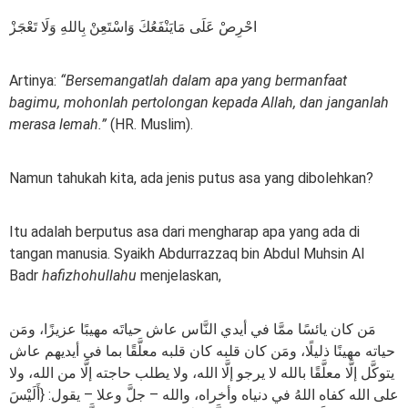
احْرِصْ عَلَى مَايَنْفَعُكَ وَاسْتَعِنْ بِاللهِ وَلَا تَعْجَزْ
Artinya:
“Bersemangatlah dalam apa yang bermanfaat
bagimu, mohonlah pertolongan kepada Allah, dan janganlah
merasa lemah.”
(HR. Muslim).
Namun tahukah kita, ada jenis putus asa yang dibolehkan?
Itu adalah berputus asa dari mengharap apa yang ada di
tangan manusia. Syaikh Abdurrazzaq bin Abdul Muhsin Al
Badr
hafizhohullahu
menjelaskan,
مَن كان يائسًا ممَّا في أيدي النَّاس عاش حياتَه مهيبًا عزيزًا، ومَن
كان قلبه معلَّقًا بما في أيديهم عاش ‎حياته مهينًا ذليلًا، ومَن كان قلبه
معلَّقًا بالله لا يرجو إلَّا الله، ولا يطلب حاجته إلَّا من الله، ولا ‎يتوكَّل إلَّا
على الله كفاه اللهُ في دنياه وأخراه، والله – جلَّ وعلا – يقول: {أَلَيْسَ