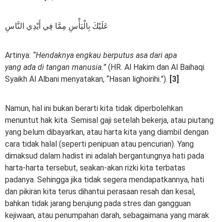
عَلَيْكَ بِالْيَأْسِ مِمَّا فِي أَيْدِي النَّاسِ
Artinya:
“
Hendaknya engkau berputus asa dari apa
yang
ada
di tangan manusia.”
(HR. Al Hakim dan Al Baihaqi.
Syaikh Al Albani menyatakan, “Hasan lighoirihi.”).
[3]
Namun, hal ini bukan berarti kita tidak diperbolehkan
menuntut hak kita. Semisal gaji setelah bekerja, atau piutang
yang belum dibayarkan, atau harta kita yang diambil dengan
cara tidak halal (seperti penipuan atau pencurian). Yang
dimaksud dalam hadist ini adalah bergantungnya hati pada
harta-harta tersebut, seakan-akan rizki kita terbatas
padanya. Sehingga jika tidak segera mendapatkannya, hati
dan pikiran kita terus dihantui perasaan resah dan kesal,
bahkan tidak jarang berujung pada stres dan gangguan
kejiwaan, atau penumpahan darah, sebagaimana yang marak