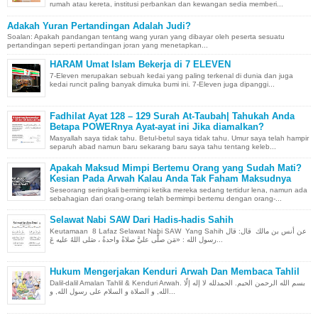
rumah atau kereta, institusi perbankan dan kewangan sedia memberi...
Adakah Yuran Pertandingan Adalah Judi?
Soalan: Apakah pandangan tentang wang yuran yang dibayar oleh peserta sesuatu
pertandingan seperti pertandingan joran yang menetapkan...
HARAM Umat Islam Bekerja di 7 ELEVEN
7-Eleven merupakan sebuah kedai yang paling terkenal di dunia dan juga
kedai runcit paling banyak dimuka bumi ini. 7-Eleven juga dipanggi...
Fadhilat Ayat 128 – 129 Surah At-Taubah| Tahukah Anda
Betapa POWERnya Ayat-ayat ini Jika diamalkan?
Masyallah saya tidak tahu. Betul-betul saya tidak tahu. Umur saya telah hampir
separuh abad namun baru sekarang baru saya tahu tentang keleb...
Apakah Maksud Mimpi Bertemu Orang yang Sudah Mati?
Kesian Pada Arwah Kalau Anda Tak Faham Maksudnya
Seseorang seringkali bermimpi ketika mereka sedang tertidur lena, namun ada
sebahagian dari orang-orang telah bermimpi bertemu dengan orang-...
Selawat Nabi SAW Dari Hadis-hadis Sahih
Keutamaan 8 Lafaz Selawat Nabi SAW Yang Sahih عن أنس بن مالك قال: قال
رسول الله : «مَن صلَّى عليَّ صلاةً واحدةً ، صَلى اللهُ عليه عَ...
Hukum Mengerjakan Kenduri Arwah Dan Membaca Tahlil
Dalil-dalil Amalan Tahlil & Kenduri Arwah. بسم الله الرحمن الحيم. الحمدلله لا إله إلّا
الله, و الصلاة و السلام على رسول الله, و...