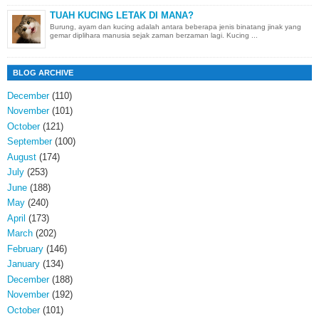
TUAH KUCING LETAK DI MANA?
Burung, ayam dan kucing adalah antara beberapa jenis binatang jinak yang
gemar diplihara manusia sejak zaman berzaman lagi. Kucing ...
BLOG ARCHIVE
December
(110)
November
(101)
October
(121)
September
(100)
August
(174)
July
(253)
June
(188)
May
(240)
April
(173)
March
(202)
February
(146)
January
(134)
December
(188)
November
(192)
October
(101)