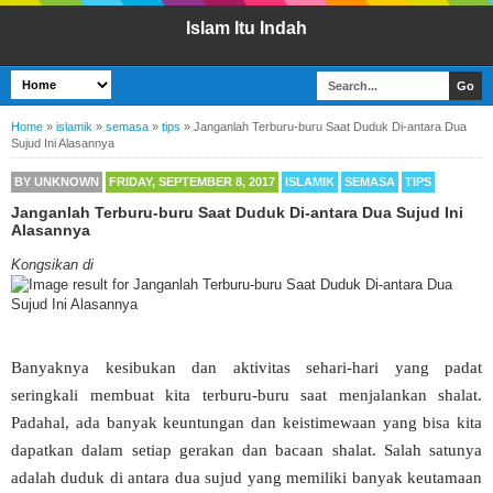
Islam Itu Indah
Home
»
islamik
»
semasa
»
tips
»
Janganlah Terburu-buru Saat Duduk Di-antara Dua
Sujud Ini Alasannya
BY
UNKNOWN
FRIDAY, SEPTEMBER 8, 2017
ISLAMIK
SEMASA
TIPS
Janganlah Terburu-buru Saat Duduk Di-antara Dua Sujud Ini
Alasannya
Kongsikan di
Banyaknya kesibukan dan aktivitas sehari-hari yang padat
seringkali membuat kita terburu-buru saat menjalankan shalat.
Padahal, ada banyak keuntungan dan keistimewaan yang bisa kita
dapatkan dalam setiap gerakan dan bacaan shalat. Salah satunya
adalah duduk di antara dua sujud yang memiliki banyak keutamaan