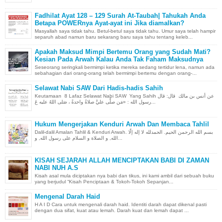
Fadhilat Ayat 128 – 129 Surah At-Taubah| Tahukah Anda
Betapa POWERnya Ayat-ayat ini Jika diamalkan?
Masyallah saya tidak tahu. Betul-betul saya tidak tahu. Umur saya telah hampir
separuh abad namun baru sekarang baru saya tahu tentang keleb...
Apakah Maksud Mimpi Bertemu Orang yang Sudah Mati?
Kesian Pada Arwah Kalau Anda Tak Faham Maksudnya
Seseorang seringkali bermimpi ketika mereka sedang tertidur lena, namun ada
sebahagian dari orang-orang telah bermimpi bertemu dengan orang-...
Selawat Nabi SAW Dari Hadis-hadis Sahih
Keutamaan 8 Lafaz Selawat Nabi SAW Yang Sahih عن أنس بن مالك قال: قال
رسول الله : «مَن صلَّى عليَّ صلاةً واحدةً ، صَلى اللهُ عليه عَ...
Hukum Mengerjakan Kenduri Arwah Dan Membaca Tahlil
Dalil-dalil Amalan Tahlil & Kenduri Arwah. بسم الله الرحمن الحيم. الحمدلله لا إله إلّا
الله, و الصلاة و السلام على رسول الله, و...
KISAH SEJARAH ALLAH MENCIPTAKAN BABI DI ZAMAN
NABI NUH A.S
Kisah asal mula diciptakan nya babi dan tikus, ini kami ambil dari sebuah buku
yang berjudul “Kisah Penciptaan & Tokoh-Tokoh Sepanjan...
Mengenal Darah Haid
H A I D Cara untuk mengenali darah haid. Identiti darah dapat dikenal pasti
dengan dua sifat, kuat atau lemah. Darah kuat dan lemah dapat ...