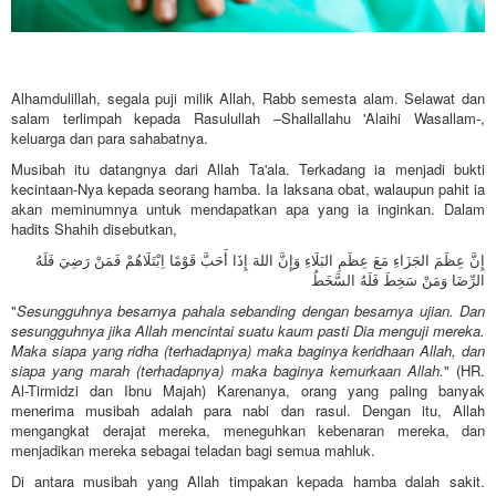
Alhamdulillah, segala puji milik Allah, Rabb semesta alam. Selawat dan
salam terlimpah kepada Rasulullah –Shallallahu 'Alaihi Wasallam-,
keluarga dan para sahabatnya.
Musibah itu datangnya dari Allah Ta'ala. Terkadang ia menjadi bukti
kecintaan-Nya kepada seorang hamba. Ia laksana obat, walaupun pahit ia
akan meminumnya untuk mendapatkan apa yang ia inginkan. Dalam
hadits Shahih disebutkan,
إِنَّ عِظَمَ الجَزَاءِ مَعَ عِظَمِ البَلَاءِ وَإِنَّ اللهَ إِذَا أَحَبَّ قَوْمًا اِبْتَلَاهُمْ فَمَنْ رَضِيَ فَلَهُ
الرِّضَا وَمَنْ سَخِطَ فَلَهُ السَّخَطُ
"
Sesungguhnya besarnya pahala sebanding dengan besarnya ujian. Dan
sesungguhnya jika Allah mencintai suatu kaum pasti Dia menguji mereka.
Maka siapa yang ridha (terhadapnya) maka baginya keridhaan Allah, dan
siapa yang marah (terhadapnya) maka baginya kemurkaan Allah.
" (HR.
Al-Tirmidzi dan Ibnu Majah) Karenanya, orang yang paling banyak
menerima musibah adalah para nabi dan rasul. Dengan itu, Allah
mengangkat derajat mereka, meneguhkan kebenaran mereka, dan
menjadikan mereka sebagai teladan bagi semua mahluk.
Di antara musibah yang Allah timpakan kepada hamba dalah sakit.