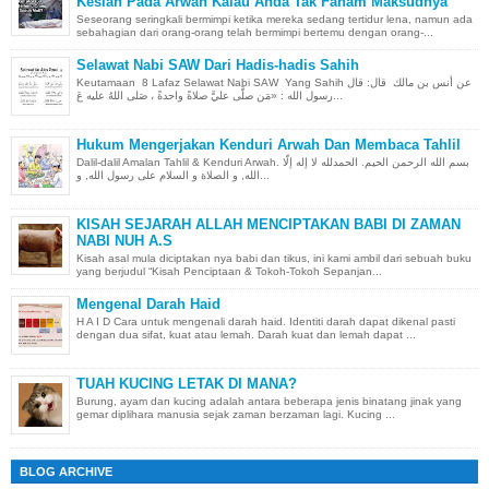
Kesian Pada Arwah Kalau Anda Tak Faham Maksudnya
Seseorang seringkali bermimpi ketika mereka sedang tertidur lena, namun ada
sebahagian dari orang-orang telah bermimpi bertemu dengan orang-...
Selawat Nabi SAW Dari Hadis-hadis Sahih
Keutamaan 8 Lafaz Selawat Nabi SAW Yang Sahih عن أنس بن مالك قال: قال
رسول الله : «مَن صلَّى عليَّ صلاةً واحدةً ، صَلى اللهُ عليه عَ...
Hukum Mengerjakan Kenduri Arwah Dan Membaca Tahlil
Dalil-dalil Amalan Tahlil & Kenduri Arwah. بسم الله الرحمن الحيم. الحمدلله لا إله إلّا
الله, و الصلاة و السلام على رسول الله, و...
KISAH SEJARAH ALLAH MENCIPTAKAN BABI DI ZAMAN
NABI NUH A.S
Kisah asal mula diciptakan nya babi dan tikus, ini kami ambil dari sebuah buku
yang berjudul “Kisah Penciptaan & Tokoh-Tokoh Sepanjan...
Mengenal Darah Haid
H A I D Cara untuk mengenali darah haid. Identiti darah dapat dikenal pasti
dengan dua sifat, kuat atau lemah. Darah kuat dan lemah dapat ...
TUAH KUCING LETAK DI MANA?
Burung, ayam dan kucing adalah antara beberapa jenis binatang jinak yang
gemar diplihara manusia sejak zaman berzaman lagi. Kucing ...
BLOG ARCHIVE