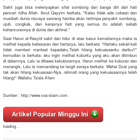
Sakit juga bisa melenyapkan sifat sombong dan banga diri dari hati
pencari ridha Allah. Ibnul Qayyim berkata, "Kalau tidak ada cobaan dan
musibah dunia niscaya seorang hamba akan tertimpa penyakit sombong,
ujub, congkak, dan kerasnya hati yang semua itu adalah sebab
kehancurannya di dunia dan akhirat."
Saat Harun al-Rasyid sakit dan tidur di atas kasur kematiannya maka ia
melihat kepada kebesaran dan hartanya, lalu berkata: "Hartaku sekali-kali
tidak memberi manfaat kepadaku.Telah hilang kekuasaanku dariku!!"
kemudian ia berkata: aku ingin melihat kuburku yang aku akan ditimbun
di dalamnya. Lalu ia dibawa kekuburannya. Harun melihat ke kuburan dan
menangis. Lalu ia memandang ke langit seraya berkata: Wahai Dzat yang
tak akan hilang kekuasaan-Nya, rahmati orang yang kekuasaannya telah
hilang!" Wallahu Ta'ala A'lam
Sumber : http://www.voa-islam.com
loading...