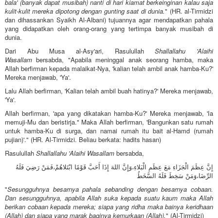
bala' (banyak dapat musibah) nanti di hari kiamat berkeinginan kalau saja
kulit-kulit mereka dipotong dengan gunting saat di dunia.
" (HR. al-Tirmidzi
dan dihassankan Syaikh Al-Albani) tujuannya agar mendapatkan pahala
yang didapatkan oleh orang-orang yang tertimpa banyak musibah di
dunia.
Dari Abu Musa al-Asy'ari, Rasulullah
Shallallahu 'Alaihi
Wasallam
bersabda, "Apabila meninggal anak seorang hamba, maka
Allah berfirman kepada malaikat-Nya, 'kalian telah ambil anak hamba-Ku?'
Mereka menjawab, 'Ya'.
Lalu Allah berfirman, 'Kalian telah ambil buah hatinya?' Mereka menjawab,
'Ya'.
Allah berfirman, 'apa yang dikatakan hamba-Ku?' Mereka menjawab, 'Ia
memuji-Mu dan beristirja." Maka Allah berfirman, 'Bangunkan satu rumah
untuk hamba-Ku di surga, dan namai rumah itu bait al-Hamd (rumah
pujian)'." (HR. Al-Tirmidzi. Beliau berkata: hadits hasan)
Rasulullah
Shallallahu 'Alaihi Wasallam
bersabda,
إِنَّ عِظَمَ الْجَزَاءِ مَعَ عِظَمِ الْبَلاءِ،وَإِنَّ اللهَ إِذَا أَحَبَّ قَوْمًا ابْتَلاهُمْ،فَمَنْ رَضِيَ فَلَهُ
الرِّضَا،وَمَنْ سَخِطَ فَلَهُ السَّخَطُ
"
Sesungguhnya besarnya pahala sebanding dengan besarnya cobaan.
Dan sesungguhnya, apabila Allah suka kepada suatu kaum maka Allah
berikan cobaan kepada mereka; siapa yang ridha maka bainya keridhaan
(Allah) dan siapa yang marak baginya kemurkaan (Allah).
" (Al-Tirmidzi)