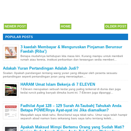
NEWER POST
HOME
OLDER POST
POPULAR POSTS
3 kaedah Membayar & Menguruskan Pinjaman Berunsur
Faedah (Riba’)
Betapa mudahnya kehidupan kita masa kini. Kurang mampu untuk membeli
rumah atau kereta, institusi perbankan dan kewangan sedia memberi...
Adakah Yuran Pertandingan Adalah Judi?
Soalan: Apakah pandangan tentang wang yuran yang dibayar oleh peserta sesuatu
pertandingan seperti pertandingan joran yang menetapkan...
HARAM Umat Islam Bekerja di 7 ELEVEN
7-Eleven merupakan sebuah kedai yang paling terkenal di dunia dan juga
kedai runcit paling banyak dimuka bumi ini. 7-Eleven juga dipanggi...
Fadhilat Ayat 128 – 129 Surah At-Taubah| Tahukah Anda
Betapa POWERnya Ayat-ayat ini Jika diamalkan?
Masyallah saya tidak tahu. Betul-betul saya tidak tahu. Umur saya telah hampir
separuh abad namun baru sekarang baru saya tahu tentang keleb...
Apakah Maksud Mimpi Bertemu Orang yang Sudah Mati?