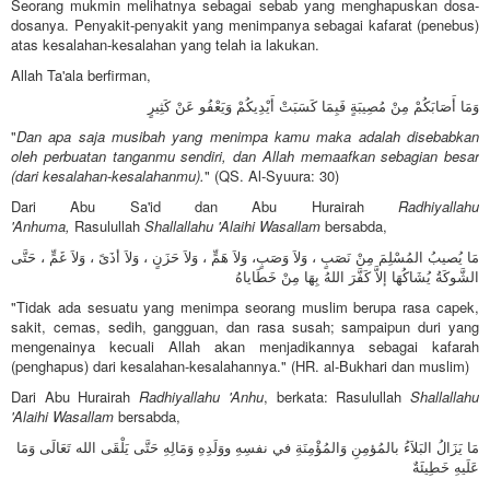
Seorang mukmin melihatnya sebagai sebab yang menghapuskan dosa-
dosanya. Penyakit-penyakit yang menimpanya sebagai kafarat (penebus)
atas kesalahan-kesalahan yang telah ia lakukan.
Allah Ta'ala berfirman,
وَمَا أَصَابَكُمْ مِنْ مُصِيبَةٍ فَبِمَا كَسَبَتْ أَيْدِيكُمْ وَيَعْفُو عَنْ كَثِيرٍ
"
Dan apa saja musibah yang menimpa kamu maka adalah disebabkan
oleh perbuatan tanganmu sendiri, dan Allah memaafkan sebagian besar
(dari kesalahan-kesalahanmu).
" (QS. Al-Syuura: 30)
Dari Abu Sa'id dan Abu Hurairah
Radhiyallahu
'Anhuma,
Rasulullah
Shallallahu 'Alaihi Wasallam
bersabda,
مَا يُصيبُ المُسْلِمَ مِنْ نَصَبٍ ، وَلاَ وَصَبٍ، وَلاَ هَمٍّ ، وَلاَ حَزَنٍ ، وَلاَ أذَىً ، وَلاَ غَمٍّ ، حَتَّى
الشَّوكَةُ يُشَاكُهَا إلاَّ كَفَّرَ اللهُ بِهَا مِنْ خَطَاياهُ
"Tidak ada sesuatu yang menimpa seorang muslim berupa rasa capek,
sakit, cemas, sedih, gangguan, dan rasa susah; sampaipun duri yang
mengenainya kecuali Allah akan menjadikannya sebagai kafarah
(penghapus) dari kesalahan-kesalahannya." (HR. al-Bukhari dan muslim)
Dari Abu Hurairah
Radhiyallahu 'Anhu
, berkata: Rasulullah
Shallallahu
'Alaihi Wasallam
bersabda,
مَا يَزَالُ البَلاَءُ بالمُؤمِنِ وَالمُؤْمِنَةِ في نفسِهِ ووَلَدِهِ وَمَالِهِ حَتَّى يَلْقَى الله تَعَالَى وَمَا
عَلَيهِ خَطِيئَةٌ