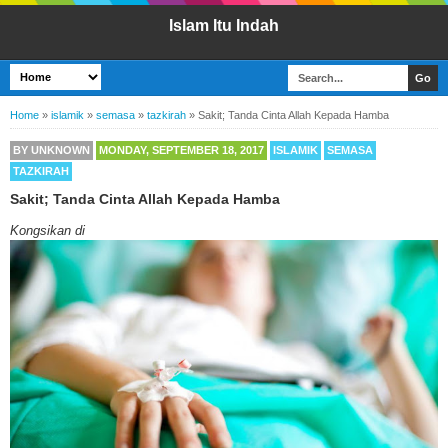
Islam Itu Indah
Home
»
islamik
»
semasa
»
tazkirah
»
Sakit; Tanda Cinta Allah Kepada Hamba
BY
UNKNOWN
MONDAY, SEPTEMBER 18, 2017
ISLAMIK
SEMASA
TAZKIRAH
Sakit; Tanda Cinta Allah Kepada Hamba
Kongsikan di