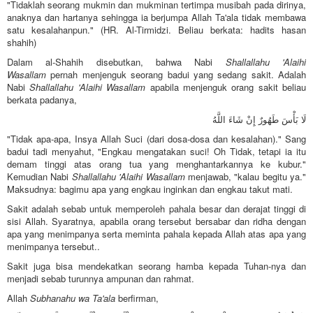
"Tidaklah seorang mukmin dan mukminan tertimpa musibah pada dirinya,
anaknya dan hartanya sehingga ia berjumpa Allah Ta'ala tidak membawa
satu kesalahanpun." (HR. Al-Tirmidzi. Beliau berkata: hadits hasan
shahih)
Dalam al-Shahih disebutkan, bahwa Nabi
Shallallahu 'Alaihi
Wasallam
pernah menjenguk seorang badui yang sedang sakit. Adalah
Nabi
Shallallahu 'Alaihi Wasallam
apabila menjenguk orang sakit beliau
berkata padanya,
لَا بَأْسَ طَهُورٌ إِنْ شَاءَ اللَّهُ
"Tidak apa-apa, Insya Allah Suci (dari dosa-dosa dan kesalahan)." Sang
badui tadi menyahut, "Engkau mengatakan suci! Oh Tidak, tetapi ia itu
demam tinggi atas orang tua yang menghantarkannya ke kubur."
Kemudian Nabi
Shallallahu 'Alaihi Wasallam
menjawab, "kalau begitu ya."
Maksudnya: bagimu apa yang engkau inginkan dan engkau takut mati.
Sakit adalah sebab untuk memperoleh pahala besar dan derajat tinggi di
sisi Allah. Syaratnya, apabila orang tersebut bersabar dan ridha dengan
apa yang menimpanya serta meminta pahala kepada Allah atas apa yang
menimpanya tersebut..
Sakit juga bisa mendekatkan seorang hamba kepada Tuhan-nya dan
menjadi sebab turunnya ampunan dan rahmat.
Allah
Subhanahu wa Ta'ala
berfirman,