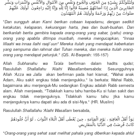
وَلَنَبْلُوَنَّكُمْ بِشَيْءٍ مِنَ الْخَوْفِ وَالْجُوعِ وَنَقْصٍ مِنَ الْأَمْوَالِ وَالْأَنْفُسِ وَالثَّمَرَاتِ وَبَشِّرِ
الصَّابِرِينَ الَّذِينَ إِذَا أَصَابَتْهُمْ مُصِيبَةٌ قَالُوا إِنَّا لِلَّهِ وَإِنَّا إِلَيْهِ رَاجِعُونَ أُولَئِكَ عَلَيْهِمْ
صَلَوَاتٌ مِنْ رَبِّهِمْ وَرَحْمَةٌ وَأُولَئِكَ هُمُ الْمُهْتَدُونَ
"
Dan sungguh akan Kami berikan cobaan kepadamu, dengan sedikit
ketakutan, kelaparan, kekurangan harta, jiwa dan buah-buahan. Dan
berikanlah berita gembira kepada orang-orang yang sabar, (yaitu) orang-
orang yang apabila ditimpa musibah, mereka mengucapkan, "Innaa
lillaahi wa innaa ilaihi raaji`uun" Mereka itulah yang mendapat keberkatan
yang sempurna dan rahmat dari Tuhan mereka, dan mereka itulah orang-
orang yang mendapat petunjuk.
" (QS. Al-Baqarah: 155-157)
Allah
Subhanahu wa Ta'ala
berfirman dalam hadits qudsi;
Rasulullah
Shallallahu 'Alaihi Wasallam
bersabda: Sesungguhnya
Allah
'Azza wa Jalla
akan berfirman pada hari kiamat, "Wahai anak
Adam, Aku sakit engkau tidak menjengukku." Ia berkata: Wahai Rabb,
bagaimana aku menjenguk-Mu sedangkan Engkau adalah Rabb semesta
alam. Allah menjawab, "Tidakkah kamu tahu hamba-Ku si fulan sakit dan
engkau tidak menjenguknya. Tidakkah kamu tahu jika kamu
menjenguknya kamu dapati aku ada di sisi-Nya." (HR. Muslim)
Rasulullah
Shallallahu 'Alaihi Wasallam
bersabda,
يَوَدُّ أَهْلُ الْعَافِيَةِ ، يَوْمَ الْقِيَامَةِ ، حِينَ يُعْطَى أَهْلُ الْبَلاَءِ الثَّوَابَ ، لَوْ أَنَّ جُلُودَهُمْ
كَانَتْ قُرِضَتْ فِي الدُّنْيَا بالْمَقَارِيضِ
"
Orang-orang yang sehat saat melihat pahala yang diberikan kepada ahlul