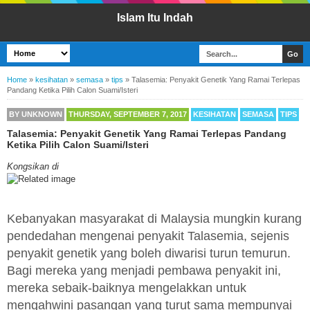
Islam Itu Indah
Home
»
kesihatan
»
semasa
»
tips
»
Talasemia: Penyakit Genetik Yang Ramai Terlepas
Pandang Ketika Pilih Calon Suami/Isteri
BY
UNKNOWN
THURSDAY, SEPTEMBER 7, 2017
KESIHATAN
SEMASA
TIPS
Talasemia: Penyakit Genetik Yang Ramai Terlepas Pandang
Ketika Pilih Calon Suami/Isteri
Kongsikan di
Kebanyakan masyarakat di Malaysia mungkin kurang
pendedahan mengenai penyakit Talasemia, sejenis
penyakit genetik yang boleh diwarisi turun temurun.
Bagi mereka yang menjadi pembawa penyakit ini,
mereka sebaik-baiknya mengelakkan untuk
mengahwini pasangan yang turut sama mempunyai