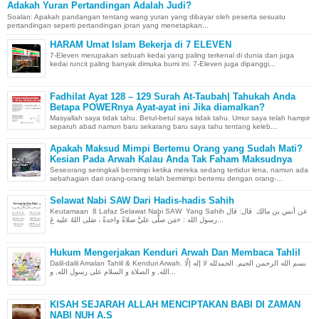
Adakah Yuran Pertandingan Adalah Judi?
Soalan: Apakah pandangan tentang wang yuran yang dibayar oleh peserta sesuatu
pertandingan seperti pertandingan joran yang menetapkan...
HARAM Umat Islam Bekerja di 7 ELEVEN
7-Eleven merupakan sebuah kedai yang paling terkenal di dunia dan juga
kedai runcit paling banyak dimuka bumi ini. 7-Eleven juga dipanggi...
Fadhilat Ayat 128 – 129 Surah At-Taubah| Tahukah Anda
Betapa POWERnya Ayat-ayat ini Jika diamalkan?
Masyallah saya tidak tahu. Betul-betul saya tidak tahu. Umur saya telah hampir
separuh abad namun baru sekarang baru saya tahu tentang keleb...
Apakah Maksud Mimpi Bertemu Orang yang Sudah Mati?
Kesian Pada Arwah Kalau Anda Tak Faham Maksudnya
Seseorang seringkali bermimpi ketika mereka sedang tertidur lena, namun ada
sebahagian dari orang-orang telah bermimpi bertemu dengan orang-...
Selawat Nabi SAW Dari Hadis-hadis Sahih
Keutamaan 8 Lafaz Selawat Nabi SAW Yang Sahih عن أنس بن مالك قال: قال
رسول الله : «مَن صلَّى عليَّ صلاةً واحدةً ، صَلى اللهُ عليه عَ...
Hukum Mengerjakan Kenduri Arwah Dan Membaca Tahlil
Dalil-dalil Amalan Tahlil & Kenduri Arwah. بسم الله الرحمن الحيم. الحمدلله لا إله إلّا
الله, و الصلاة و السلام على رسول الله, و...
KISAH SEJARAH ALLAH MENCIPTAKAN BABI DI ZAMAN
NABI NUH A.S