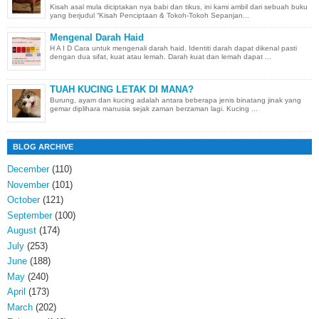
Kisah asal mula diciptakan nya babi dan tikus, ini kami ambil dari sebuah buku
yang berjudul “Kisah Penciptaan & Tokoh-Tokoh Sepanjan...
Mengenal Darah Haid
H A I D Cara untuk mengenali darah haid. Identiti darah dapat dikenal pasti
dengan dua sifat, kuat atau lemah. Darah kuat dan lemah dapat ...
TUAH KUCING LETAK DI MANA?
Burung, ayam dan kucing adalah antara beberapa jenis binatang jinak yang
gemar diplihara manusia sejak zaman berzaman lagi. Kucing ...
BLOG ARCHIVE
December
(110)
November
(101)
October
(121)
September
(100)
August
(174)
July
(253)
June
(188)
May
(240)
April
(173)
March
(202)