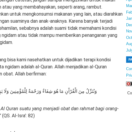
Ma
 atau yang membahayakan, seperti arang, rambut.
Feb
hkan untuk mengkonsumsi makanan yang lain, atau diarahkan
Jan
ngan suaminya dan anak-anaknya. Karena banyak terjadi
De
kehamilan, sebabnya adalah suami tidak memahami kondisi
No
ng ngidam atau tidak mampu memberikan penanganan yang
Oct
ngidam.
Au
Jul
yang bisa kami nasehatkan untuk dijadikan terapi kondisi
P
ta ngidam adalah al-Quran. Allah menjadikan al-Quran
Con
 obat. Allah berfirman:
Pri
وَنُنَزِّلُ مِنَ الْقُرْآَنِ مَا هُوَ شِفَاءٌ وَرَحْمَةٌ لِلْمُؤْمِنِينَ وَلَا يَز
Co
 Al Quran suatu yang menjadi obat dan rahmat bagi orang-
”
(QS. Al-Isra’: 82)