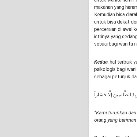
makanan yang haram
Kemudian bisa diara
untuk bisa dekat de
perceraian di awal 
istrinya yang seda
sesuai bagi wanita 
Kedua
, hal terbaik 
psikologis bagi wani
sebagai petunjuk dan
ِيدُ الظَّالِمِينَ إِلَّا خَسَاراً
“Kami turunkan dari
orang yang beriman