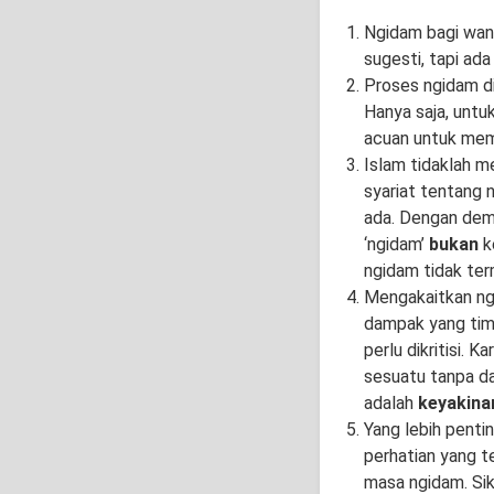
Ngidam bagi wani
sugesti, tapi ad
Proses ngidam di
Hanya saja, untu
acuan untuk mem
Islam tidaklah m
syariat tentang 
ada. Dengan dem
‘ngidam’
bukan
k
ngidam tidak t
Mengakaitkan ng
dampak yang timb
perlu dikritisi. 
sesuatu tanpa das
adalah
keyakina
Yang lebih penti
perhatian yang t
masa ngidam. Sika