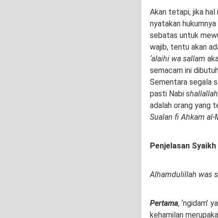
Akan tetapi, jika ha
nyatakan hukumnya w
sebatas untuk mewuju
wajib, tentu akan a
‘alaihi wa sallam
aka
semacam ini dibutuh
Sementara segala s
pasti Nabi
shallalla
adalah orang yang 
Sualan fi Ahkam al
Penjelasan Syaikh
Alhamdulillah was s
Pertama
, ‘ngidam’ 
kehamilan merupaka