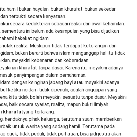
ta hamil bukan hayalan, bukan khurafat, bukan sekedar
a dan terbukti secara kenyataan.
akui secara kedokteran sebagai reaksi dari awal kehamilan.
k sementara ini belum ada kesimpulan yang bisa dijadikan
ahami hakekat ngidam.
enolak realita. Meskipun tidak terdapat keterangan dari
ngidam, bukan berarti bahwa islam menganggap hal itu tidak
ikian, meyakini kebenaran dan keberadaan
eyakinan khurafat tanpa dasar. Karena itu, meyakini adanya
ermasuk penyimpangan dalam pemahaman.
idam dengan keinginan jabang bayi atau meyakini adanya
ul ketika ngidam tidak dipenuhi, adalah anggapan yang
Karena kita tidak boleh meyakini sesuatu tanpa dasar. Meyakini
ar, baik secara syariat, realita, mapun bukti ilmiyah
n khurafat
yang terlarang.
ng, hendaknya pihak keluarga, terutama suami memberikan
erbaik untuk wanita yang sedang hamil. Terutama pada
p cuek, tidak peduli, tidak perhatian, bisa jadi justru akan