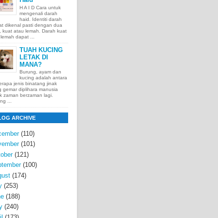
H A I D Cara untuk
mengenali darah
haid. Identiti darah
t dikenal pasti dengan dua
t, kuat atau lemah. Darah kuat
lemah dapat ...
TUAH KUCING
LETAK DI
MANA?
Burung, ayam dan
kucing adalah antara
rapa jenis binatang jinak
 gemar diplihara manusia
k zaman berzaman lagi.
ng ...
LOG ARCHIVE
cember
(110)
vember
(101)
ober
(121)
ptember
(100)
gust
(174)
y
(253)
ne
(188)
y
(240)
il
(173)