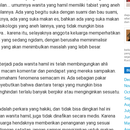
lan…. umumnya wanita yang hamil memiliki tabiat yang aneh
lannya. Ada yang begitu suka dengan suami dan bau suami,
dapa
knya, ada yang suka makan es, bahkan ada yang suka makan
sifa
dan 
sikologis yang aneh lainnya, yang tidak mungkin bisa
a… karena itu, selayaknya anggota keluarga memperhatikan
l yang sedang ngidam, dengan berusaha meminimalisir
 yang akan menimbulkan masalah yang lebih besar.
bebe
yang
seja
Kuci
erjadi pada wanita hamil ini telah membingungkan ahli
i macam komentar dan pendapat yang mereka sampaikan.
B
emahami fenomena semacam ini. Ada sebagian pakar
De
yebutkan bahwa diantara terapi yang mungkin bisa
No
ghindari terlalu banyak berpikir atau menginginkan sesuatu.
Oct
Se
Au
alah perkara yang hakiki, dan tidak bisa diingkari hal ini
Jul
an wanita hamil, juga tidak dinafikan secara medis. Karena
Ju
keluarga hendaknya memberikan penanganan yang sesuai
Ma
 dengan catatan, jangan sampai mengizinkan untuk makan
Apr