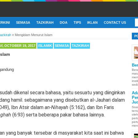
ERKINI
SEMASA
TAZKIRAH
DOA
TIPS
IKLAN
CONTACT US
tazkirah
»
Mengidam Menurut Islam
P
Y, OCTOBER 19, 2017
ISLAMIK
SEMASA
TAZKIRAH
Islam
Ber
Bet
mas
memb
inst
sedi
 sudah dikenal secara bahasa, yaitu sesuatu yang diinginkan
Ad
Pe
dang hamil. sebagaimana yang disebutkan al-Jauhari dalam
Ju
049), Ibn Atsir dalam
an-Nihayah
(5:162), dan Ibn Faris
Soa
ten
ughah
(6:93) serta beberapa pakar bahasa lainnya.
oleh
pert
pert
men
an yang banyak tersebar di masyarakat kita saat ini bahwa