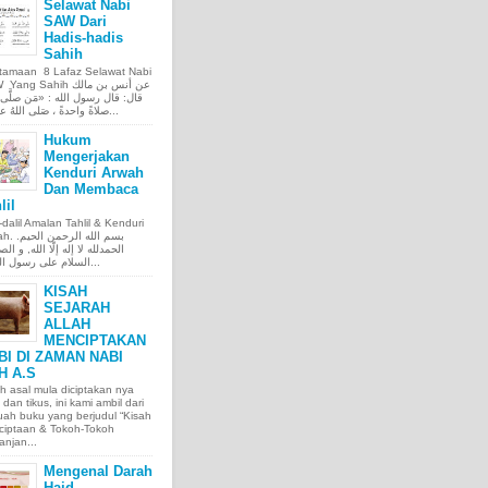
Selawat Nabi
SAW Dari
Hadis-hadis
Sahih
tamaan 8 Lafaz Selawat Nabi
ng Sahih عن أنس بن مالك
قال: قال رسول الله : «مَن صلَّى ع
صلاةً واحدةً ، صَلى اللهُ عليه عَ...
Hukum
Mengerjakan
Kenduri Arwah
Dan Membaca
lil
l-dalil Amalan Tahlil & Kenduri
بسم الله الر.
الحمدلله لا إله إلّا الله, و الص
السلام على رسول الله, و...
KISAH
SEJARAH
ALLAH
MENCIPTAKAN
BI DI ZAMAN NABI
H A.S
h asal mula diciptakan nya
 dan tikus, ini kami ambil dari
ah buku yang berjudul “Kisah
ciptaan & Tokoh-Tokoh
njan...
Mengenal Darah
Haid