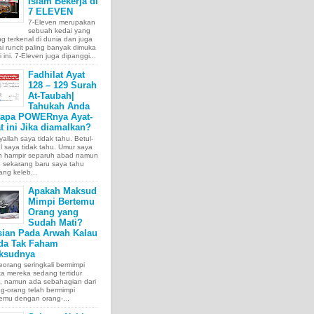
Islam Bekerja di
7 ELEVEN
7-Eleven merupakan
sebuah kedai yang
ng terkenal di dunia dan juga
i runcit paling banyak dimuka
 ini. 7-Eleven juga dipanggi...
Fadhilat Ayat
128 – 129 Surah
At-Taubah|
Tahukah Anda
tapa POWERnya Ayat-
t ini Jika diamalkan?
allah saya tidak tahu. Betul-
l saya tidak tahu. Umur saya
ah hampir separuh abad namun
 sekarang baru saya tahu
ang keleb...
Apakah Maksud
Mimpi Bertemu
Orang yang
Sudah Mati?
sian Pada Arwah Kalau
da Tak Faham
ksudnya
orang seringkali bermimpi
ka mereka sedang tertidur
a, namun ada sebahagian dari
g-orang telah bermimpi
emu dengan orang-...