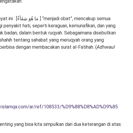
mengatakan:
di obat”, mencakup semua
gi penyakit hati, seperti keraguan, kemunafikan, dan yang
uk badan, dalam bentuk ruqyah. Sebagaimana disebutkan
 shahih tentang sahabat yang meruqyah orang yang
berbisa dengan membacakan surat al-Fatihah. (
Adhwaul
w.islamqa.com/ar/ref/108533/%D9%88%D8%AD%D9%85
nting yang bisa kita simpulkan dari dua keterangan di atas: