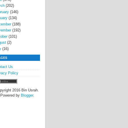
rch
(202)
ruary
(146)
uary
(134)
cember
(188)
vember
(192)
ober
(101)
gust
(2)
y
(16)
AGES
tact Us
vacy Policy
pyright 2016 Bin Usrah.
Powered by
Blogger
.