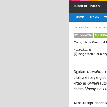
Islam Itu Indah
HOME
ISLAMIK
T
Home
»
islamik
»
semasa
»
BY
UNKNOWN
THURSDA
Mengidam Menurut 
Kongsikan di
Ngidam (
al-wahmu
)
oleh wanita yang se
kitab
as-Shihah
(5:2
dalam
Maqayis al-L
Akan tetapi, anggap