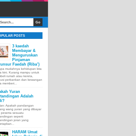
OPULAR POSTS
3 kaedah
Membayar &
Menguruskan
Pinjaman
unsur Faedah (Riba’)
apa mudahnya kehidupan kita
a kini. Kurang mampu untuk
eli rumah atau kereta,
itusi perbankan dan kewangan
a memberi...
akah Yuran
rtandingan Adalah
di?
lan: Apakah pandangan
tang wang yuran yang dibayar
 peserta sesuatu
andingan seperti
andingan joran yang
etapkan...
HARAM Umat