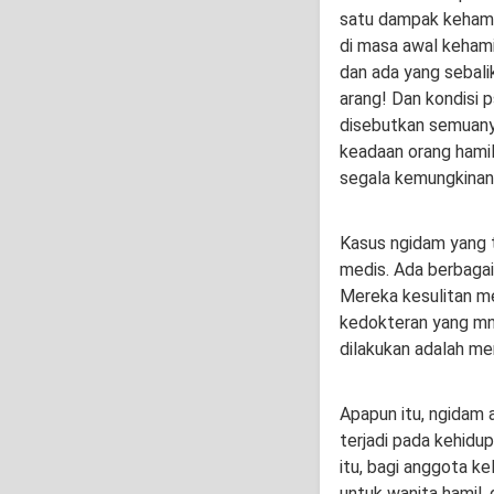
satu dampak kehami
di masa awal kehami
dan ada yang sebali
arang! Dan kondisi p
disebutkan semuany
keadaan orang hami
segala kemungkinan
Kasus ngidam yang t
medis. Ada berbaga
Mereka kesulitan m
kedokteran yang mn
dilakukan adalah men
Apapun itu, ngidam ad
terjadi pada kehidup
itu, bagi anggota 
untuk wanita hamil,