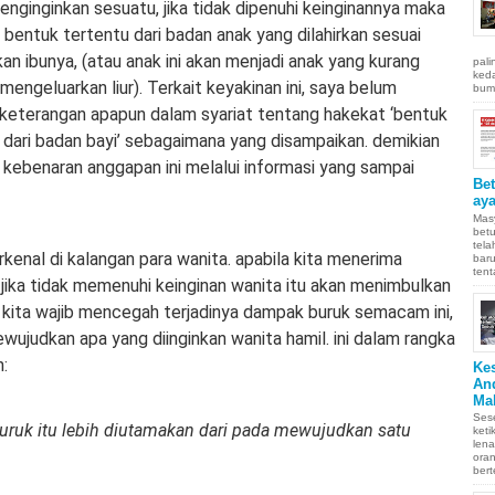
enginginkan sesuatu, jika tidak dipenuhi keinginannya maka
 bentuk tertentu dari badan anak yang dilahirkan sesuai
an ibunya, (atau anak ini akan menjadi anak yang kurang
pali
keda
mengeluarkan liur). Terkait keyakinan ini, saya belum
bumi
keterangan apapun dalam syariat tentang hakekat ‘bentuk
 dari badan bayi’ sebagaimana yang disampaikan. demikian
u kebenaran anggapan ini melalui informasi yang sampai
Be
aya
Masy
betu
tel
terkenal di kalangan para wanita. apabila kita menerima
baru
tent
 jika tidak memenuhi keinginan wanita itu akan menimbulkan
kita wajib mencegah terjadinya dampak buruk semacam ini,
ujudkan apa yang diinginkan wanita hamil. ini dalam rangka
:
Ke
An
Ma
Sese
ruk itu lebih diutamakan dari pada mewujudkan satu
keti
len
oran
bert