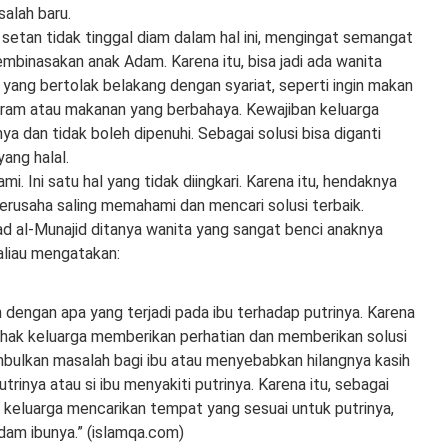
alah baru.
 setan tidak tinggal diam dalam hal ini, mengingat semangat
binasakan anak Adam. Karena itu, bisa jadi ada wanita
 yang bertolak belakang dengan syariat, seperti ingin makan
ram atau makanan yang berbahaya. Kewajiban keluarga
ya dan tidak boleh dipenuhi. Sebagai solusi bisa diganti
ang halal.
i. Ini satu hal yang tidak diingkari. Karena itu, hendaknya
rusaha saling memahami dan mencari solusi terbaik.
 al-Munajid ditanya wanita yang sangat benci anaknya
aliau mengatakan:
n dengan apa yang terjadi pada ibu terhadap putrinya. Karena
pihak keluarga memberikan perhatian dan memberikan solusi
bulkan masalah bagi ibu atau menyebabkan hilangnya kasih
rinya atau si ibu menyakiti putrinya. Karena itu, sebagai
 keluarga mencarikan tempat yang sesuai untuk putrinya,
dam ibunya.” (islamqa.com)