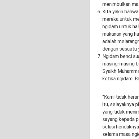
menimbulkan mas
Kita yakin bahwa
mereka untuk mem
ngidam untuk hal
makanan yang ha
adalah melarangn
dengan sesuatu y
Ngidam benci suam
masing-masing be
Syaikh Muhammad
ketika ngidam. B
“Kami tidak hera
itu, selayaknya 
yang tidak menim
sayang kepada put
solusi hendaknya
selama masa ngi