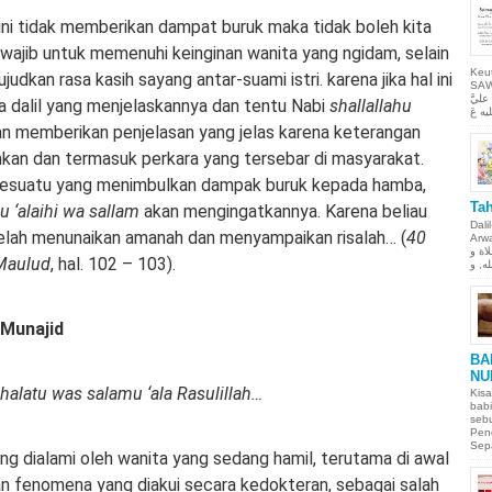
l ini tidak memberikan dampat buruk maka tidak boleh kita
ajib untuk memenuhi keinginan wanita yang ngidam, selain
Keu
dkan rasa kasih sayang antar-suami istri. karena jika hal ini
SAW Ya
ليَّ
da dalil yang menjelaskannya dan tentu Nabi
shallallahu
n memberikan penjelasan yang jelas karena keterangan
kan dan termasuk perkara yang tersebar di masyarakat.
esuatu yang menimbulkan dampak buruk kepada hamba,
Tah
hu ‘alaihi wa sallam
akan mengingatkannya. Karena beliau
Dali
telah menunaikan amanah dan menyampaikan risalah… (
40
Arwah. حمن الحيم
لاة و
-Maulud
, hal. 102 – 103).
 Munajid
BA
NU
halatu was salamu ‘ala Rasulillah…
Kisa
babi
sebu
Pen
Sepa
yang dialami oleh wanita yang sedang hamil, terutama di awal
n fenomena yang diakui secara kedokteran, sebagai salah