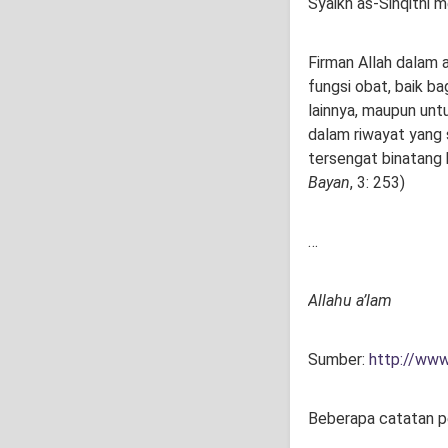
Syaikh as-Sinqithi 
Firman Allah dalam ayat ini : [مَا هُوَ شِفَآءٌ ] “menja
fungsi obat, baik ba
lainnya, maupun unt
dalam riwayat yang
tersengat binatang 
Bayan
, 3: 253)
…
Allahu a’lam
Sumber:
http://ww
Beberapa catatan pe