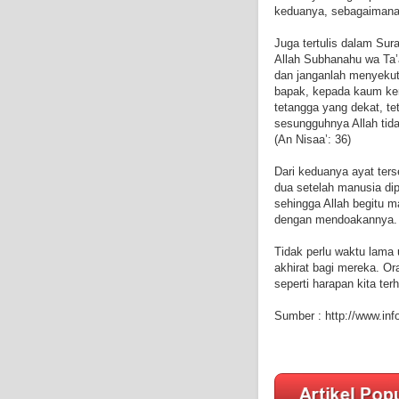
keduanya, sebagaimana k
Juga tertulis dalam Sura
Allah Subhanahu wa Ta’a
dan janganlah menyekut
bapak, kepada kaum ker
tetangga yang dekat, te
sesungguhnya Allah tid
(An Nisaa’: 36)
Dari keduanya ayat ters
dua setelah manusia dip
sehingga Allah begitu m
dengan mendoakannya
Tidak perlu waktu lama
akhirat bagi mereka. O
seperti harapan kita te
Sumber :
http://www.in