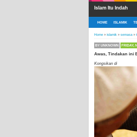
Islam Itu Indah
HOME
ISLAMIK
T
Home
»
islamik
»
semasa
»
BY
UNKNOWN
FRIDAY, 
Awas, Tindakan ini 
Kongsikan di