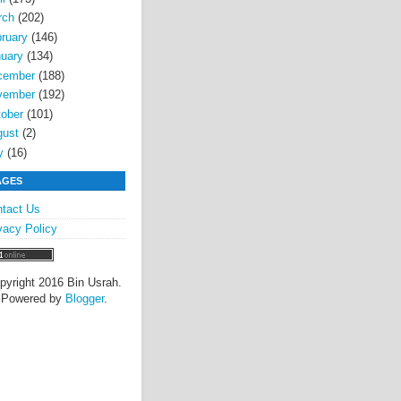
rch
(202)
ruary
(146)
uary
(134)
cember
(188)
vember
(192)
ober
(101)
gust
(2)
y
(16)
AGES
tact Us
vacy Policy
pyright 2016 Bin Usrah.
Powered by
Blogger
.