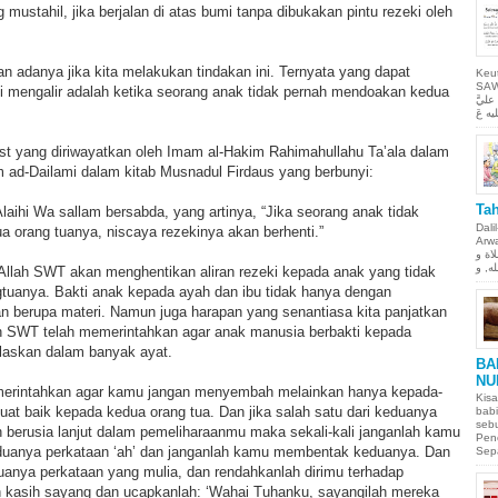
mustahil, jika berjalan di atas bumi tanpa dibukakan pintu rezeki oleh
adanya jika kita melakukan tindakan ini. Ternyata yang dapat
Keu
SAW Ya
i mengalir adalah ketika seorang anak tidak pernah mendoakan kedua
ليَّ
ist yang diriwayatkan oleh Imam al-Hakim Rahimahullahu Ta’ala dalam
m ad-Dailami dalam kitab Musnadul Firdaus yang berbunyi:
Tah
Alaihi Wa sallam bersabda, yang artinya, “Jika seorang anak tidak
Dali
 orang tuanya, niscaya rezekinya akan berhenti.”
Arwah. حمن الحيم
لاة و
ika Allah SWT akan menghentikan aliran rezeki kepada anak yang tidak
uanya. Bakti anak kepada ayah dan ibu tidak hanya dengan
 berupa materi. Namun juga harapan yang senantiasa kita panjatkan
h SWT telah memerintahkan agar anak manusia berbakti kepada
jelaskan dalam banyak ayat.
BA
NU
erintahkan agar kamu jangan menyembah melainkan hanya kepada-
Kisa
at baik kepada kedua orang tua. Dan jika salah satu dari keduanya
babi
sebu
h berusia lanjut dalam pemeliharaanmu maka sekali-kali janganlah kamu
Pen
uanya perkataan ‘ah’ dan janganlah kamu membentak keduanya. Dan
Sepa
anya perkataan yang mulia, dan rendahkanlah dirimu terhadap
 kasih sayang dan ucapkanlah: ‘Wahai Tuhanku, sayangilah mereka