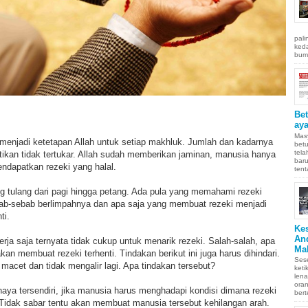
pali
keda
bumi
Be
aya
Masy
 menjadi ketetapan Allah untuk setiap makhluk. Jumlah dan kadarnya
betu
tel
stikan tidak tertukar. Allah sudah memberikan jaminan, manusia hanya
baru
endapatkan rezeki yang halal.
tent
g tulang dari pagi hingga petang. Ada pula yang memahami rezeki
b-sebab berlimpahnya dan apa saja yang membuat rezeki menjadi
nti.
Ke
An
erja saja ternyata tidak cukup untuk menarik rezeki. Salah-salah, apa
Ma
kan membuat rezeki terhenti. Tindakan berikut ini juga harus dihindari.
Sese
macet dan tidak mengalir lagi. Apa tindakan tersebut?
keti
len
oran
ahaya tersendiri, jika manusia harus menghadapi kondisi dimana rezeki
bert
 Tidak sabar tentu akan membuat manusia tersebut kehilangan arah.