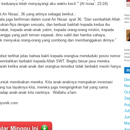
eduanya telah menyayangi aku waktu kecil.'” (Al Israa’: 23-24).
t An Nisaa’, 36 yang artinya sebagai berikut.:
dapa
sifa
la juga berfirman dalam surat An Nisaa’ ayat 36, “Dan sembahlah Allah
dan 
ukan-Nya dengan sesuatu, dan berbuat baiklah kepada kedua ibu
abat, kepada anak-anak yatim, kepada orang-orang miskin, kepada
tangga yang jauh teman sejawat, ibnu sabil dan hamba sahaya,
ak menyukai orang-orang yang sombong dan membanggakan dirinya.”
bebe
yang
ebut terlihat jelas bahwa bakti kepada orangtua menduduki posisi nomor
seja
Kuci
erintahkan berbakti kepada Allah SWT. Begitu besar jasa mereka
arah ketika anak-anak dari orangtua tersebut tidak berbakti meski hanya
B
.
De
 untuk mendoakan mereka. Kita anak-anaknya merupakan investasi
No
rang tua layaknya kita, mereka juga menginginkan hal yang sama
Oct
rhadap anak-anak kita nantinya. Wallahu a’lam.
Se
foyunik.com
Au
Jul
Ju
Ma
Apr