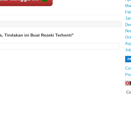
Ma
Feb
Jan
De
No
, Tindakan ini Buat Rezeki Terhenti"
Oct
Au
Jul
P
Con
Pri
Co