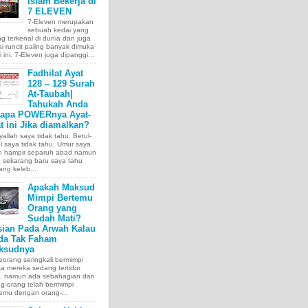
Islam Bekerja di
7 ELEVEN
7-Eleven merupakan
sebuah kedai yang
ng terkenal di dunia dan juga
i runcit paling banyak dimuka
 ini. 7-Eleven juga dipanggi...
Fadhilat Ayat
128 – 129 Surah
At-Taubah|
Tahukah Anda
tapa POWERnya Ayat-
t ini Jika diamalkan?
allah saya tidak tahu. Betul-
l saya tidak tahu. Umur saya
ah hampir separuh abad namun
 sekarang baru saya tahu
ang keleb...
Apakah Maksud
Mimpi Bertemu
Orang yang
Sudah Mati?
sian Pada Arwah Kalau
da Tak Faham
ksudnya
orang seringkali bermimpi
ka mereka sedang tertidur
a, namun ada sebahagian dari
g-orang telah bermimpi
emu dengan orang-...