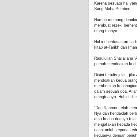
Karena sesuatu hal yang 
Sang Maha Pemberi.
Namun memang demikian 
membuat rezeki berhent
orang tuanya.
Hal ini berdasarkan had
kitab at-Tarikh dan Ima
Rasulullah Shallallahu ‘
pernah mendoakan kedua
Disini tertulis jelas, j
mendoakan kedua orangt
memberikan kebahagiaan
dalam sebuah doa. Alla
orangtuanya. Hal ini di
“Dan Rabbmu telah mem
Nya dan hendaklah berbu
atau kedua-duanya tela
mengatakan kepada ked
ucapkanlah kepada kedu
keduanya dengan penuh