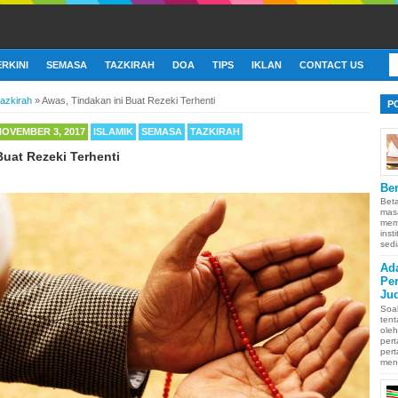
ERKINI
SEMASA
TAZKIRAH
DOA
TIPS
IKLAN
CONTACT US
tazkirah
»
Awas, Tindakan ini Buat Rezeki Terhenti
P
NOVEMBER 3, 2017
ISLAMIK
SEMASA
TAZKIRAH
Buat Rezeki Terhenti
Ber
Bet
mas
memb
inst
sedi
Ad
Pe
Ju
Soa
ten
oleh
pert
pert
men