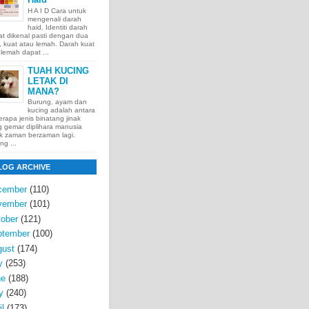
H A I D Cara untuk
mengenali darah
haid. Identiti darah
t dikenal pasti dengan dua
t, kuat atau lemah. Darah kuat
lemah dapat ...
TUAH KUCING
LETAK DI
MANA?
Burung, ayam dan
kucing adalah antara
rapa jenis binatang jinak
 gemar diplihara manusia
k zaman berzaman lagi.
ng ...
LOG ARCHIVE
cember
(110)
vember
(101)
ober
(121)
ptember
(100)
gust
(174)
y
(253)
ne
(188)
y
(240)
il
(173)