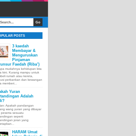
OPULAR POSTS
3 kaedah
Membayar &
Menguruskan
Pinjaman
unsur Faedah (Riba’)
apa mudahnya kehidupan kita
a kini. Kurang mampu untuk
eli rumah atau kereta,
itusi perbankan dan kewangan
a memberi...
akah Yuran
rtandingan Adalah
di?
lan: Apakah pandangan
tang wang yuran yang dibayar
 peserta sesuatu
andingan seperti
andingan joran yang
etapkan...
HARAM Umat