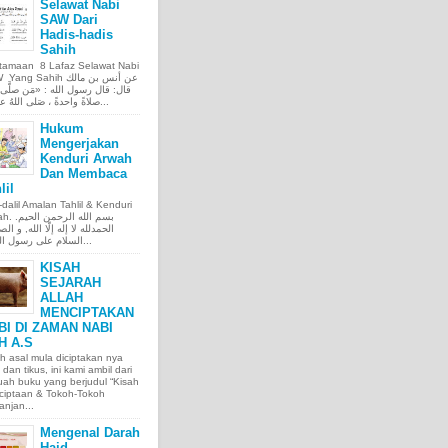
Selawat Nabi
SAW Dari
Hadis-hadis
Sahih
tamaan 8 Lafaz Selawat Nabi
ng Sahih عن أنس بن مالك
قال: قال رسول الله : «مَن صلَّى ع
صلاةً واحدةً ، صَلى اللهُ عليه عَ...
Hukum
Mengerjakan
Kenduri Arwah
Dan Membaca
lil
l-dalil Amalan Tahlil & Kenduri
بسم الله الر.
الحمدلله لا إله إلّا الله, و الص
السلام على رسول الله, و...
KISAH
SEJARAH
ALLAH
MENCIPTAKAN
BI DI ZAMAN NABI
H A.S
h asal mula diciptakan nya
 dan tikus, ini kami ambil dari
ah buku yang berjudul “Kisah
ciptaan & Tokoh-Tokoh
njan...
Mengenal Darah
Haid