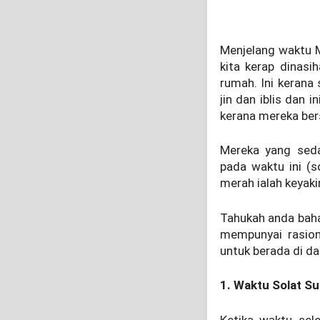
Menjelang waktu M
kita kerap dinasi
rumah. Ini kerana
jin dan iblis dan 
kerana mereka ber
Mereka yang seda
pada waktu ini (s
merah ialah keyaki
Tahukah anda baha
mempunyai rasiona
untuk berada di d
1. Waktu Solat S
Ketika waktu sele