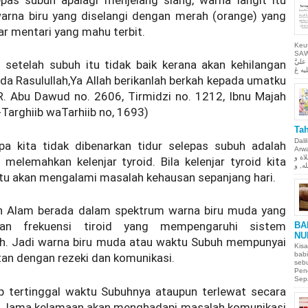
warna biru yang diselangi dengan merah (orange) yang
nar mentari yang mahu terbit.
Keu
SAW Ya
 setelah subuh itu tidak baik kerana akan kehilangan
ليَّ
bda Rasulullah,Ya Allah berikanlah berkah kepada umatku
HR. Abu Dawud no. 2606, Tirmidzi no. 1212, Ibnu Majah
-Targhiib waTarhiib no, 1693)
Tah
Dali
pa kita tidak dibenarkan tidur selepas subuh adalah
Arwah. حمن الحيم
لاة و
 melemahkan kelenjar tyroid. Bila kelenjar tyroid kita
tu akan mengalami masalah kehausan sepanjang hari.
 Alam berada dalam spektrum warna biru muda yang
an frekuensi tiroid yang mempengaruhi sistem
BA
NU
h. Jadi warna biru muda atau waktu Subuh mempunyai
Kisa
babi
tan dengan rezeki dan komunikasi.
sebu
Pen
Sepa
p tertinggal waktu Subuhnya ataupun terlewat secara
li, lama kelamaan akan menghadapi masalah komunikasi