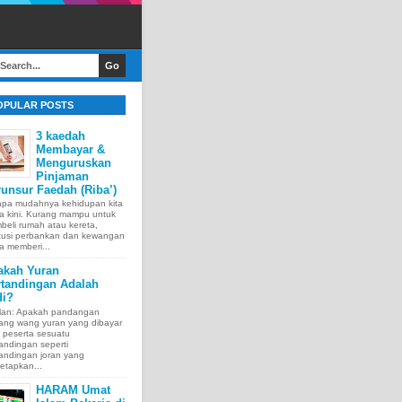
OPULAR POSTS
3 kaedah
Membayar &
Menguruskan
Pinjaman
unsur Faedah (Riba’)
apa mudahnya kehidupan kita
a kini. Kurang mampu untuk
eli rumah atau kereta,
itusi perbankan dan kewangan
a memberi...
akah Yuran
rtandingan Adalah
di?
lan: Apakah pandangan
tang wang yuran yang dibayar
 peserta sesuatu
andingan seperti
andingan joran yang
etapkan...
HARAM Umat