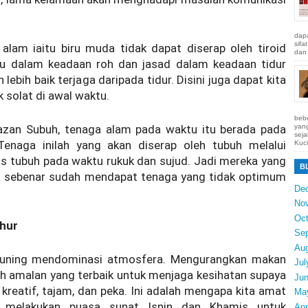
dapa
sifa
 alam iaitu biru muda tidak dapat diserap oleh tiroid
dan 
ku dalam keadaan roh dan jasad dalam keadaan tidur
n lebih baik terjaga daripada tidur. Disini juga dapat kita
 solat di awal waktu.
bebe
azan Subuh, tenaga alam pada waktu itu berada pada
yang
seja
enaga inilah yang akan diserap oleh tubuh melalui
Kuci
as tubuh pada waktu rukuk dan sujud. Jadi mereka yang
B
a sebenar sudah mendapat tenaga yang tidak optimum
De
No
Oct
uhur
Se
Au
 kuning mendominasi atmosfera. Mengurangkan makan
Jul
lah amalan yang terbaik untuk menjaga kesihatan supaya
Ju
kreatif, tajam, dan peka. Ini adalah mengapa kita amat
Ma
k melakukan puasa sunat Isnin dan Khamis untuk
Apr