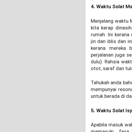
4. Waktu Solat M
Menjelang waktu M
kita kerap dinasi
rumah. Ini kerana
jin dan iblis dan 
kerana mereka 
perjalanan juga s
dulu). Rahsia wak
otot, saraf dan tul
Tahukah anda baha
mempunyai resonan
untuk berada di d
5. Waktu Solat Is
Apabila masuk wak
memasuki fasa 