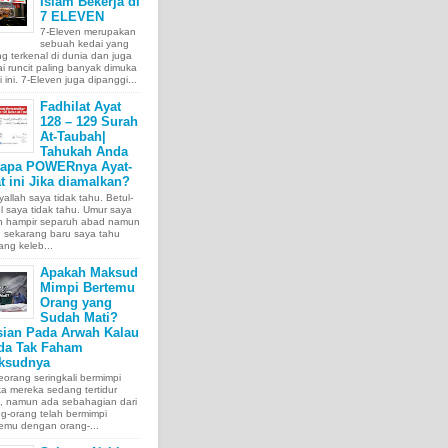
Islam Bekerja di
7 ELEVEN
7-Eleven merupakan
sebuah kedai yang
ng terkenal di dunia dan juga
i runcit paling banyak dimuka
 ini. 7-Eleven juga dipanggi...
Fadhilat Ayat
128 – 129 Surah
At-Taubah|
Tahukah Anda
tapa POWERnya Ayat-
t ini Jika diamalkan?
allah saya tidak tahu. Betul-
l saya tidak tahu. Umur saya
ah hampir separuh abad namun
 sekarang baru saya tahu
ang keleb...
Apakah Maksud
Mimpi Bertemu
Orang yang
Sudah Mati?
sian Pada Arwah Kalau
da Tak Faham
ksudnya
orang seringkali bermimpi
ka mereka sedang tertidur
a, namun ada sebahagian dari
g-orang telah bermimpi
emu dengan orang-...