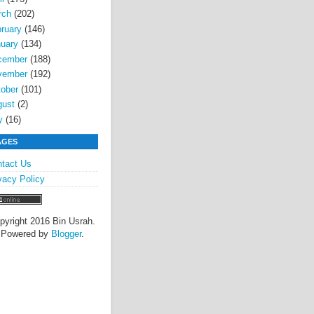
rch
(202)
ruary
(146)
uary
(134)
cember
(188)
vember
(192)
ober
(101)
gust
(2)
y
(16)
AGES
tact Us
vacy Policy
pyright 2016 Bin Usrah.
Powered by
Blogger
.