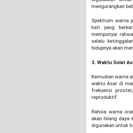
mengurangkan beba
Spektrum warna p
hati yang berka
mempunyai rahsia
selalu ketinggal
hidupnya akan meng
3. Waktu Solat As
Kemudian warna al
waktu Asar di ma
frekuensi prosta
reproduktif.
Rahsia warna oran
akan hilang daya k
digunakan untuk ti