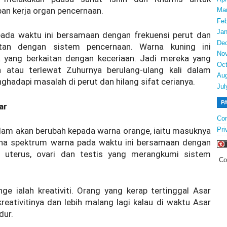
n kerja organ pencernaan.
Ma
Feb
Jan
ada waktu ini bersamaan dengan frekuensi perut dan
De
itan dengan sistem pencernaan. Warna kuning ini
No
 yang berkaitan dengan keceriaan. Jadi mereka yang
Oct
an atau terlewat Zuhurnya berulang-ulang kali dalam
Au
hadapi masalah di perut dan hilang sifat cerianya.
Jul
P
ar
Con
Pri
am akan berubah kepada warna orange, iaitu masuknya
na spektrum warna pada waktu ini bersamaan dengan
t, uterus, ovari dan testis yang merangkumi sistem
Co
ge ialah kreativiti. Orang yang kerap tertinggal Asar
reativitinya dan lebih malang lagi kalau di waktu Asar
dur.