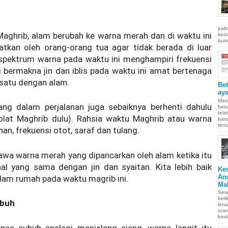
pali
aghrib, alam berubah ke warna merah dan di waktu ini
keda
bumi
hatkan oleh orang-orang tua agar tidak berada di luar
 spektrum warna pada waktu ini menghampiri frekuensi
ini bermakna jin dan iblis pada waktu ini amat bertenaga
satu dengan alam.
Be
aya
Masy
ng dalam perjalanan juga sebaiknya berhenti dahulu
betu
tel
olat Maghrib dulu). Rahsia waktu Maghrib atau warna
baru
tent
nan, frekuensi otot, saraf dan tulang.
wa warna merah yang dipancarkan oleh alam ketika itu
l yang sama dengan jin dan syaitan. Kita lebih baik
Ke
An
alam rumah pada waktu magrib ini.
Ma
Sese
keti
ubuh
len
oran
bert
pas subuh apalagi menjelang siang, warna langit itu