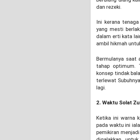
dan rezeki.
Ini kerana tenaga
yang mesti berla
dalam erti kata lai
ambil hikmah untuk
Bermulanya saat 
tahap optimum. T
konsep tindak bal
terlewat Subuhny
lagi.
2. Waktu Solat Z
Ketika ini warna
pada waktu ini ia
pemikiran menjadi 
digalakkan untu