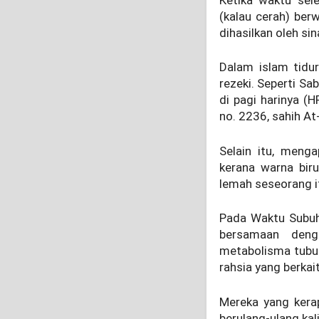
(kalau cerah) ber
dihasilkan oleh si
Dalam islam tidur
rezeki. Seperti Sa
di pagi harinya (
no. 2236, sahih At
Selain itu, menga
kerana warna biru
lemah seseorang i
Pada Waktu Subuh
bersamaan deng
metabolisma tubu
rahsia yang berkai
Mereka yang kera
berulang-ulang ka