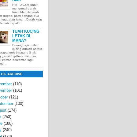
H A I D Cara untuk
mengenali darah
haid. Identiti darah
t dikenal pasti dengan dua
t, kuat atau lemah. Darah kuat
lemah dapat ...
TUAH KUCING
LETAK DI
MANA?
Burung, ayam dan
kucing adalah antara
rapa jenis binatang jinak
 gemar diplihara manusia
k zaman berzaman lagi.
ng ...
LOG ARCHIVE
cember
(110)
vember
(101)
ober
(121)
ptember
(100)
gust
(174)
y
(253)
ne
(188)
y
(240)
il
(173)