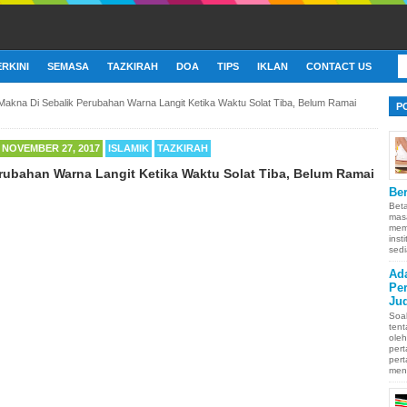
ERKINI
SEMASA
TAZKIRAH
DOA
TIPS
IKLAN
CONTACT US
Makna Di Sebalik Perubahan Warna Langit Ketika Waktu Solat Tiba, Belum Ramai
P
 NOVEMBER 27, 2017
ISLAMIK
TAZKIRAH
rubahan Warna Langit Ketika Waktu Solat Tiba, Belum Ramai
Ber
Bet
mas
memb
inst
sedi
Ad
Pe
Ju
Soa
ten
oleh
pert
pert
men