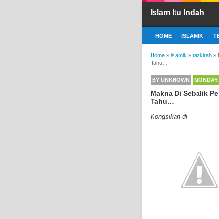
Islam Itu Indah
HOME
ISLAMIK
T
Home
»
islamik
»
tazkirah
»
Tahu…
BY
UNKNOWN
MONDAY,
Makna Di Sebalik Pe
Tahu…
Kongsikan di