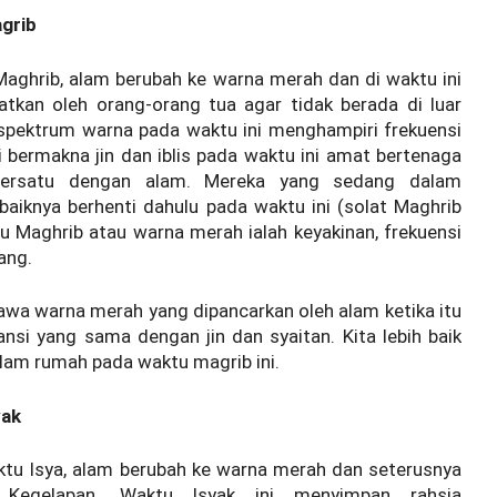
agrib
aghrib, alam berubah ke warna merah dan di waktu ini
hatkan oleh orang-orang tua agar tidak berada di luar
 spektrum warna pada waktu ini menghampiri frekuensi
ini bermakna jin dan iblis pada waktu ini amat bertenaga
bersatu dengan alam. Mereka yang sedang dalam
ebaiknya berhenti dahulu pada waktu ini (solat Maghrib
tu Maghrib atau warna merah ialah keyakinan, frekuensi
ang.
wa warna merah yang dipancarkan oleh alam ketika itu
si yang sama dengan jin dan syaitan. Kita lebih baik
alam rumah pada waktu magrib ini.
yak
tu Isya, alam berubah ke warna merah dan seterusnya
Kegelapan. Waktu Isyak ini menyimpan rahsia