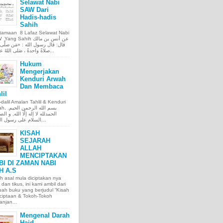
Selawat Nabi
SAW Dari
Hadis-hadis
Sahih
tamaan 8 Lafaz Selawat Nabi
ng Sahih عن أنس بن مالك
قال: قال رسول الله : «مَن صلَّى ع
صلاةً واحدةً ، صَلى اللهُ عليه عَ...
Hukum
Mengerjakan
Kenduri Arwah
Dan Membaca
lil
l-dalil Amalan Tahlil & Kenduri
بسم الله الر.
الحمدلله لا إله إلّا الله, و الص
السلام على رسول الله, و...
KISAH
SEJARAH
ALLAH
MENCIPTAKAN
BI DI ZAMAN NABI
H A.S
h asal mula diciptakan nya
 dan tikus, ini kami ambil dari
ah buku yang berjudul “Kisah
ciptaan & Tokoh-Tokoh
njan...
Mengenal Darah
Haid